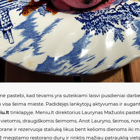
nė pastebi, kad tėvams yra suteikiami laisvi pusdieniai darbe
u visa šeima mieste. Padidėjęs lankytojų aktyvumas ir augant
u.lt
tinklapyje. Meniu.lt direktorius Laurynas Mažuolis pasteb
 vietomis, draugiškomis šeimoms. Anot Lauryno, šeimos, norė
torane ir rezervuoja staliuką likus bent kelioms dienoms iki 
ti už mėgstamo restorano durų ir rinktis mažiau patrauklią viet