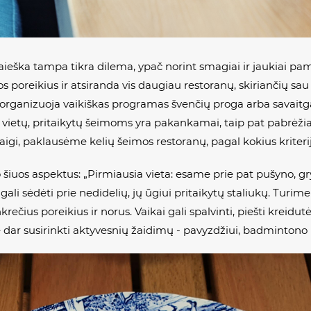
aieška tampa tikra dilema, ypač norint smagiai ir jaukiai pam
 poreikius ir atsiranda vis daugiau restoranų, skiriančių sau 
r organizuoja vaikiškas programas švenčių proga arba savaitg
 vietų, pritaikytų šeimoms yra pakankamai, taip pat pabrėžia
Taigi, paklausėme kelių šeimos restoranų, pagal kokius kriteri
o šiuos aspektus: „Pirmiausia vieta: esame prie pat pušyno, g
 gali sėdėti prie nedidelių, jų ūgiui pritaikytų staliukų. Turime
ečius poreikius ir norus. Vaikai gali spalvinti, piešti kreidutėm
e dar susirinkti aktyvesnių žaidimų - pavyzdžiui, badmintono 