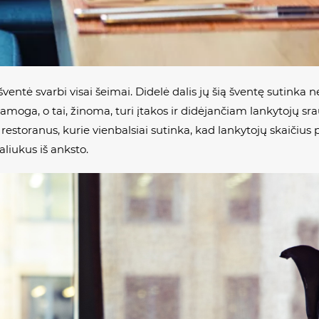
entė svarbi visai šeimai. Didelė dalis jų šią šventę sutinka
oga, o tai, žinoma, turi įtakos ir didėjančiam lankytojų srau
estoranus, kurie vienbalsiai sutinka, kad lankytojų skaičius p
aliukus iš anksto.