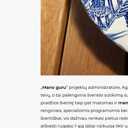
„
Mano guru
” projektų administratorė, Ag
tėvų, o tai palengvina šventės sutikimą s
pradžios šventę taip pat matomas ir
meni
renginiais, specialiomis programomis bei
šventiškai, vis dažniau renkasi pietus res
atšvęsti rugsėjo 1-ąją labai rizikuoja lik