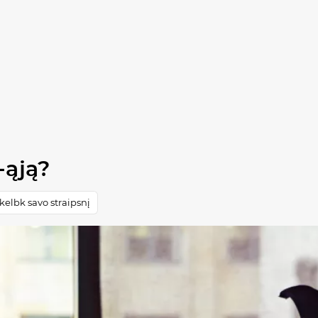
-ąją?
elbk savo straipsnį