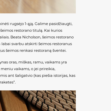
inėti rugsėjo 1-ąją. Galime pasidžiaugti,
šeimos restorano titulą. Kai kurios
aliais. Beata Nicholson, šeimos restorano
 labai svarbu atskirti šeimos restoranus
jus šeimos renkasi restoraną šventei.
rynas oras, miškas, ramu, vaikams yra
 meniu vaikams, o jei prireikia,
is ant šaligatvio (kas piešia istorijas, kas
raketes”.