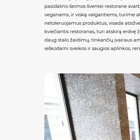
pasidalino šeimos šventei restorane svar
veganams, ir viską valgantiems, turime ats
netoleruojamus produktus, visada atsižvelg
kviečiantis restoranas, turi atskirą erdvę
daug stalo žaidimų, tinkančių įvairaus am
ieškodami sveikos ir saugios aplinkos, re