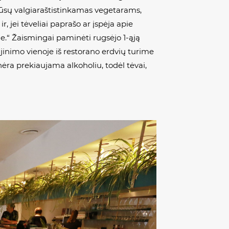
 mūsų valgiaraštistinkamas vegetarams,
, jei tėveliai paprašo ar įspėja apie
ne.“ Žaismingai paminėti rugsėjo 1-ąją
ujinimo vienoje iš restorano erdvių turime
ėra prekiaujama alkoholiu, todėl tėvai,