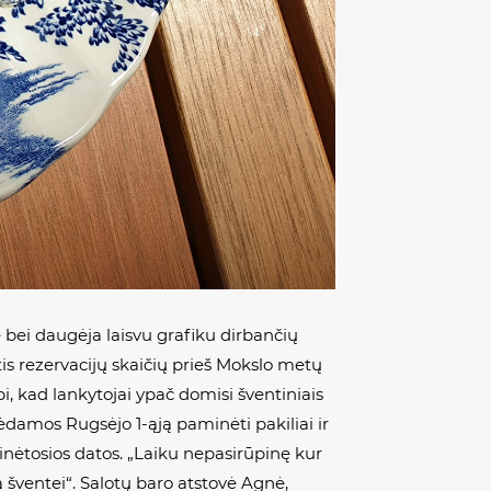
 bei daugėja laisvu grafiku dirbančių
is rezervacijų skaičių prieš Mokslo metų
i, kad lankytojai ypač domisi šventiniais
damos Rugsėjo 1-ąją paminėti pakiliai ir
minėtosios datos. „Laiku nepasirūpinę kur
ą šventei“. Salotų baro atstovė Agnė,