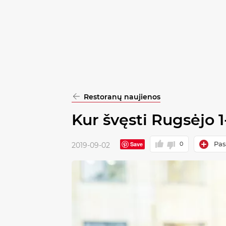
pasirinkimą
Patvirtinti
visus
Restoranų naujienos
Kur švęsti Rugsėjo 1
Pask
Save
0
2019-09-02