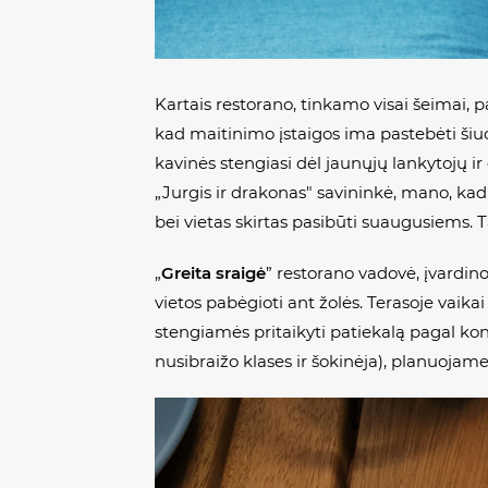
Kartais restorano, tinkamo visai šeimai, p
kad maitinimo įstaigos ima pastebėti šiuos
kavinės stengiasi dėl jaunųjų lankytojų i
„Jurgis ir drakonas" savininkė, mano, kad
bei vietas skirtas pasibūti suaugusiems. 
„
Greita sraigė
” restorano vadovė, įvardin
vietos pabėgioti ant žolės. Terasoje vaikai
stengiamės pritaikyti patiekalą pagal konkr
nusibraižo klases ir šokinėja), planuojam