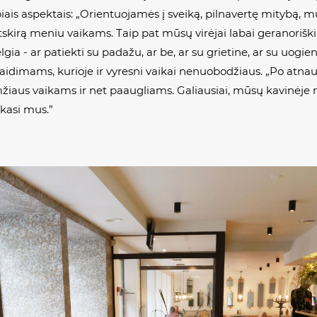
biais aspektais: „Orientuojamės į sveiką, pilnavertę mitybą,
kirą meniu vaikams. Taip pat mūsų virėjai labai geranoriški ir
ia - ar patiekti su padažu, ar be, ar su grietine, ar su uogie
 žaidimams, kurioje ir vyresni vaikai nenuobodžiaus. „Po atna
žiaus vaikams ir net paaugliams. Galiausiai, mūsų kavinėje n
nkasi mus.”