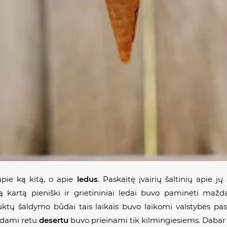
pie ką kitą, o apie
ledus
. Paskaitę įvairių šaltinių apie j
 kartą pieniški ir grietininiai ledai buvo paminėti maždau
ktų šaldymo būdai tais laikais buvo laikomi valstybės pas
ūdami retu
desertu
buvo prieinami tik kilmingiesiems. Daba