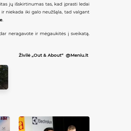
tas jų išskirtinumas tas, kad įprasti ledai
 ir niekada iki galo neužšąla, tad valgant
e
.
ių dar neragavote ir mėgaukitės į sveikatą.
Živilė „Out & About“ @Meniu.lt