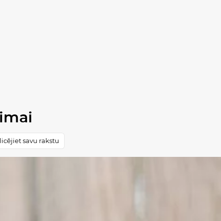
dimai
icējiet savu rakstu