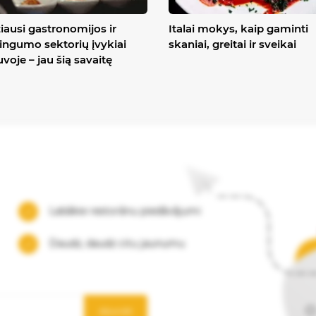
iausi gastronomijos ir
Italai mokys, kaip gaminti
ingumo sektorių įvykiai
skaniai, greitai ir sveikai
uvoje – jau šią savaitę
Labākie restorānu piedāvājumi
Daudz, daudz citu jaunumu
Abonēt