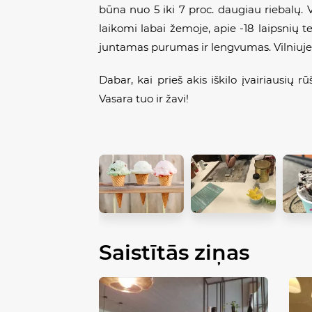
būna nuo 5 iki 7 proc. daugiau riebalų. Vi
laikomi labai žemoje, apie -18 laipsnių t
juntamas purumas ir lengvumas. Vilniuje į I
Dabar, kai prieš akis iškilo įvairiausių r
Vasara tuo ir žavi!
Saistītās ziņas