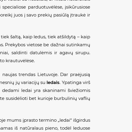
specialiose parduotuvėlėse, įsikūrusiose
eikį juos į savo prekių pasiūlą įtraukė ir
iek šaltą, kaip ledus, tiek atšildytą – kaip
alas. Prekybos vietose be dažnai sutinkamų
ai, saldinti datulėmis ir agavų sirupu.
sto krautuvėlėse.
 naujas trendas Lietuvoje. Dar praėjusią
omesnių jų variacijų su
ledais
. Ypatinga virš
ją dedami ledai yra skaninami šviežiomis
e susidėlioti bet kurioje burbulinių vaflių
etoje mums įprasto termino „ledai“ išgirdus
namas iš natūralaus pieno, todėl leduose