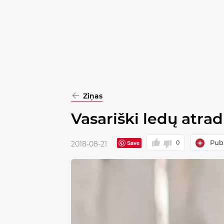
pasirinkimą
Patvirtinti
visus
Ziņas
Vasariški ledų atra
Publ
Save
0
2018-08-21