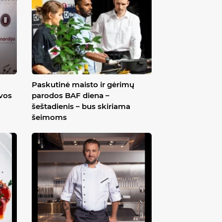
Paskutinė maisto ir gėrimų
uvos
parodos BAF diena –
šeštadienis – bus skiriama
šeimoms