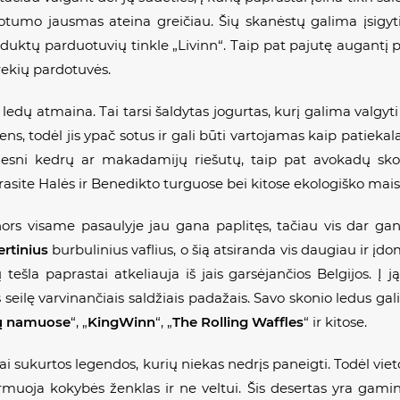
otumo jausmas ateina greičiau. Šių skanėstų galima įsigyti 
uktų parduotuvių tinkle „Livinn“. Taip pat pajutę augantį por
rekių pardotuvės.
dų atmaina. Tai tarsi šaldytas jogurtas, kurį galima valgyti t
ens, todėl jis ypač sotus ir gali būti vartojamas kaip patiek
esni kedrų ar makadamijų riešutų, taip pat avokadų skoni
 rasite Halės ir Benedikto turguose bei kitose ekologiško mai
nors visame pasaulyje jau gana paplitęs, tačiau vis dar gan
ertinius
burbulinius vaflius, o šią atsiranda vis daugiau ir įd
ešla paprastai atkeliauja iš jais garsėjančios Belgijos. Į 
seilę varvinančiais saldžiais padažais. Savo skonio ledus galit
ių namuose
“, „
KingWinn
“, „
The Rolling Waffles
“ ir kitose.
škai sukurtos legendos, kurių niekas nedrįs paneigti. Todėl vi
rmuoja kokybės ženklas ir ne veltui. Šis desertas yra gami