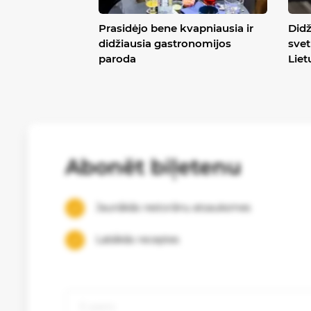
Prasidėjo bene kvapniausia ir
Didž
didžiausia gastronomijos
svet
paroda
Liet
Abonēt biļetenu
Jaunākās restorānu atsauksmes
Labākās receptes