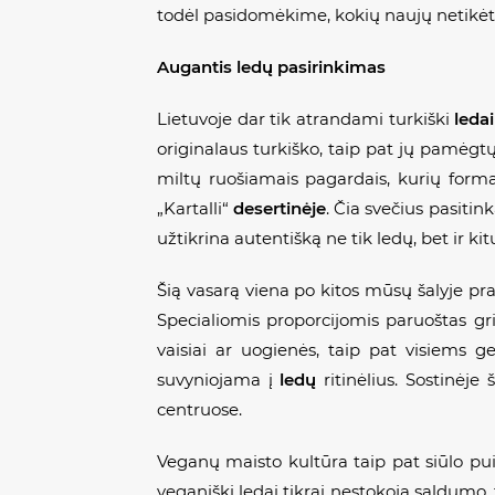
todėl pasidomėkime, kokių naujų netikėtų 
Augantis ledų pasirinkimas
Lietuvoje dar tik atrandami turkiški
leda
originalaus turkiško, taip pat jų pamėgtų 
miltų ruošiamais pagardais, kurių formai 
„Kartalli“
desertinėje
. Čia svečius pasiti
užtikrina autentišką ne tik ledų, bet ir ki
Šią vasarą viena po kitos mūsų šalyje prad
Specialiomis proporcijomis paruoštas gri
vaisiai ar uogienės, taip pat visiems g
suvyniojama į
ledų
ritinėlius. Sostinėj
centruose.
Veganų maisto kultūra taip pat siūlo pu
veganiški ledai tikrai nestokoja saldumo, ta