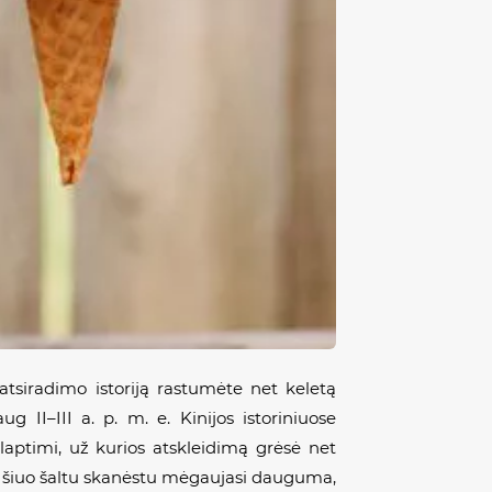
ų atsiradimo istoriją rastumėte net keletą
g II–III a. p. m. e. Kinijos istoriniuose
laptimi, už kurios atskleidimą grėsė net
r šiuo šaltu skanėstu mėgaujasi dauguma,