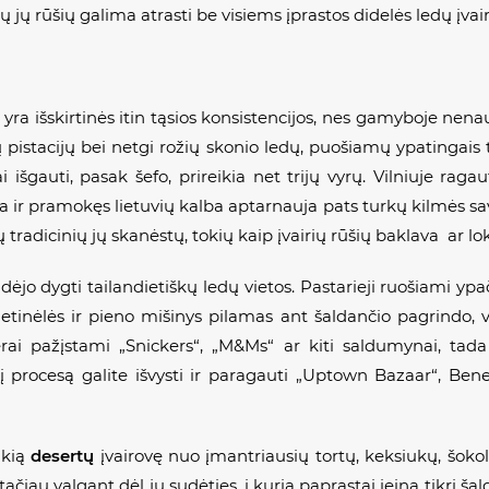
jų rūšių galima atrasti be visiems įprastos didelės ledų įva
i
yra išskirtinės itin tąsios konsistencijos, nes gamyboje ne
pistacijų bei netgi rožių skonio ledų, puošiamų ypatingais tr
išgauti, pasak šefo, prireikia net trijų vyrų. Vilniuje ragau
nka ir pramokęs lietuvių kalba aptarnauja pats turkų kilmės 
tų tradicinių jų skanėstų, tokių kaip įvairių rūšių baklava ar 
ėjo dygti tailandietiškų ledų vietos. Pastarieji ruošiami ypa
etinėlės ir pieno mišinys pilamas ant šaldančio pagrindo, vė
erai pažįstami „Snickers“, „M&Ms“ ar kiti saldumynai, tada
e šį procesą galite išvysti ir paragauti „Uptown Bazaar“, Be
ikią
desertų
įvairovę nuo įmantriausių tortų, keksiukų, šoko
čiau valgant dėl jų sudėties, į kurią paprastai įeina tikri šaldyt