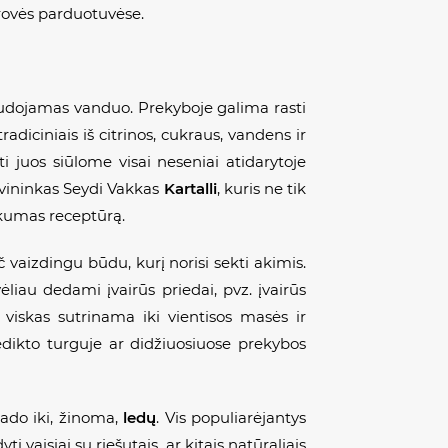
irovės parduotuvėse.
naudojamas vanduo. Prekyboje galima rasti
adiciniais iš citrinos, cukraus, vandens ir
ti juos siūlome visai neseniai atidarytoje
savininkas Seydi Vakkas
Kartalli
, kuris ne tik
lokumas receptūrą.
č vaizdingu būdu, kurį norisi sekti akimis.
liau dedami įvairūs priedai, pvz. įvairūs
 viskas sutrinama iki vientisos masės ir
nedikto turguje ar didžiuosiuose prekybos
lado iki, žinoma,
ledų
. Vis populiarėjantys
i vaisiai su riešutais, ar kitais natūraliais