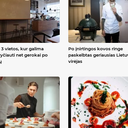
3 vietos, kur galima
Po įnirtingos kovos ringe
yčiauti net gerokai po
paskelbtas geriausias Liet
ų
virėjas