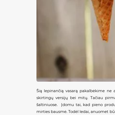
Šią lepinančią vasarą pakalbėkime ne a
skirtingų versijų bei mitų. Tačiau pirmą
šaltiniuose. Įdomu tai, kad pieno produ
mirties bausmė. Todėl ledai, anuomet b