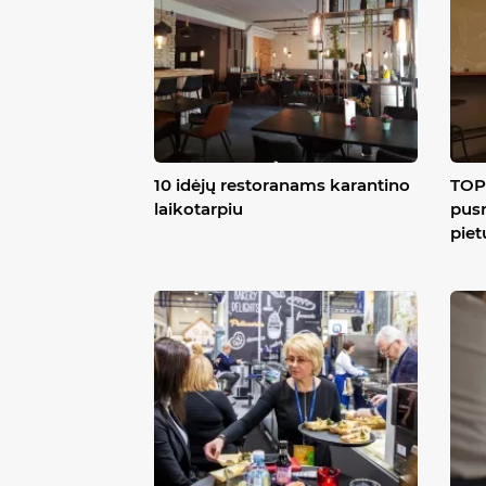
10 idėjų restoranams karantino
TOP 
laikotarpiu
pusr
piet