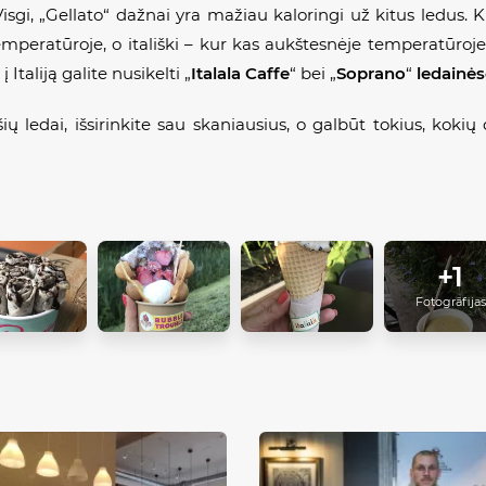
sgi, „Gellato“ dažnai yra mažiau kaloringi už kitus ledus. Ki
emperatūroje, o itališki – kur kas aukštesnėje temperatūroje
taliją galite nusikelti „
Italala Caffe
“ bei „
Soprano
“
ledainės
ūšių ledai, išsirinkite sau skaniausius, o galbūt tokius, kok
+1
Fotogrāfijas