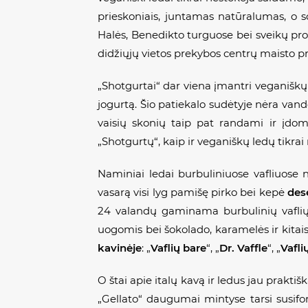
prieskoniais, juntamas natūralumas, o s
Halės, Benedikto turguose bei sveikų prod
didžiųjų vietos prekybos centrų maisto p
„Shotgurtai“ dar viena įmantri veganiškų le
jogurtą. Šio patiekalo sudėtyje nėra vand
vaisių skonių taip pat randami ir įdom
„Shotgurtų“, kaip ir veganiškų ledų tikrai
Naminiai ledai burbuliniuose vafliuose 
vasarą visi lyg pamišę pirko bei kepė
des
24 valandų gaminama burbulinių vaflių t
uogomis bei šokolado, karamelės ir kitais 
kavinėje
: „
Vaflių bare
“, „
Dr. Vaffle
“, „
Vafl
O štai apie italų kavą ir ledus jau prakti
„Gellato“ daugumai mintyse tarsi susifo