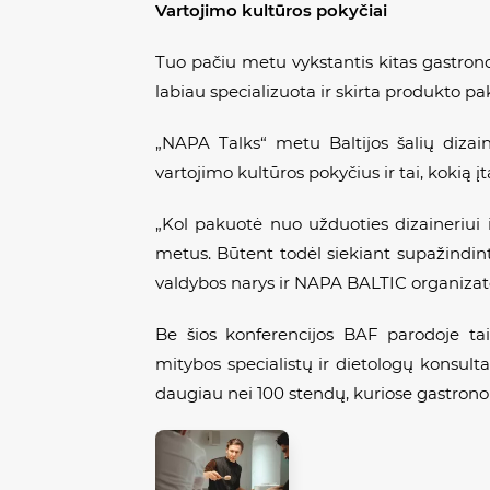
Vartojimo kultūros pokyčiai
Tuo pačiu metu vykstantis kitas gastrono
labiau specializuota ir skirta produkto pak
„NAPA Talks“ metu Baltijos šalių dizain
vartojimo kultūros pokyčius ir tai, kokią
„Kol pakuotė nuo užduoties dizaineriui 
metus. Būtent todėl siekiant supažindinti
valdybos narys ir NAPA BALTIC organizator
Be šios konferencijos BAF parodoje tai
mitybos specialistų ir dietologų konsulta
daugiau nei 100 stendų, kuriose gastronom