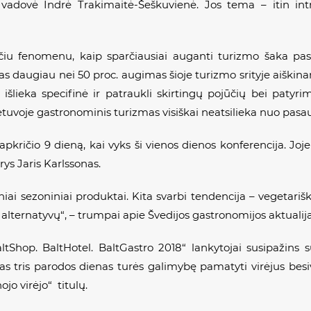
 vadovė Indrė Trakimaitė-Šeškuvienė. Jos tema – itin in
učiu fenomenu, kaip sparčiausiai auganti turizmo šaka pasa
as daugiau nei 50 proc. augimas šioje turizmo srityje aiškina
 išlieka specifinė ir patraukli skirtingų pojūčių bei patyri
etuvoje gastronominis turizmas visiškai neatsilieka nuo pasau
lapkričio 9 dieną, kai vyks ši vienos dienos konferencija. Joje
rys Jaris Karlssonas.
iniai sezoniniai produktai. Kita svarbi tendencija – vegetar
alternatyvų“, – trumpai apie Švedijos gastronomijos aktualij
ltShop. BaltHotel. BaltGastro 2018“ lankytojai susipažins 
as tris parodos dienas turės galimybę pamatyti virėjus bes
ojo virėjo“ titulų.