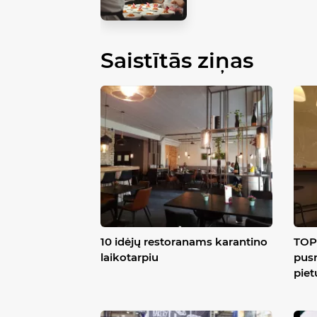
Saistītās ziņas
10 idėjų restoranams karantino
TOP 
laikotarpiu
pusr
piet