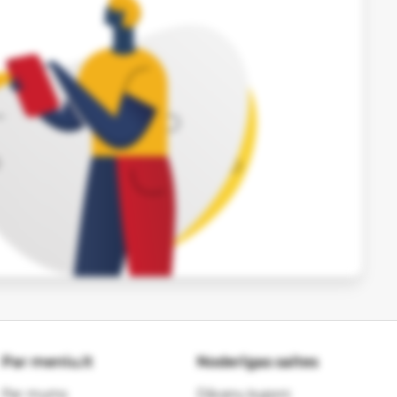
Par meniu.lt
Noderīgas saites
Par mums
Dāvanu kuponi