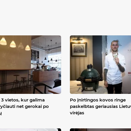
3 vietos, kur galima
Po įnirtingos kovos ringe
yčiauti net gerokai po
paskelbtas geriausias Liet
ų
virėjas