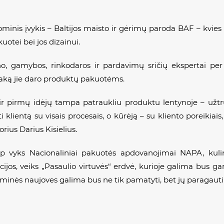
minis įvykis – Baltijos maisto ir gėrimų paroda BAF – kvies į
uotei bei jos dizainui.
o, gamybos, rinkodaros ir pardavimų sričių ekspertai per į
 įtaką jie daro produktų pakuotėms.
ir pirmų idėjų tampa patraukliu produktu lentynoje – užtrun
 klientą su visais procesais, o kūrėją – su kliento poreikia
ius Darius Kisielius.
p vyks Nacionaliniai pakuotės apdovanojimai NAPA, kulinar
cijos, veiks „Pasaulio virtuvės“ erdvė, kurioje galima bus gar
inės naujoves galima bus ne tik pamatyti, bet jų paragauti b