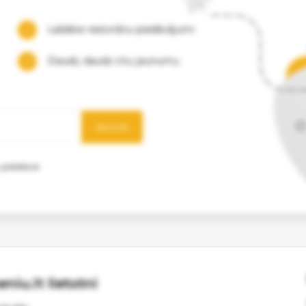
Labākie restorānu piedāvājumi
Daudz, daudz citu jaunumu
Abonēt
 glabāšanai
niu.lt lietotni