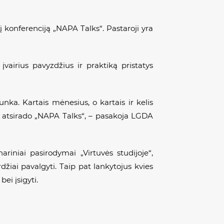
 konferenciją „NAPA Talks“. Pastaroji yra
vairius pavyzdžius ir praktiką pristatys
ka. Kartais mėnesius, o kartais ir kelis
is, atsirado „NAPA Talks“, – pasakoja LGDA
iniai pasirodymai „Virtuvės studijoje“,
džiai pavalgyti. Taip pat lankytojus kvies
ei įsigyti.