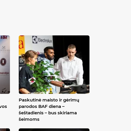
Paskutinė maisto ir gėrimų
uvos
parodos BAF diena –
šeštadienis – bus skiriama
šeimoms