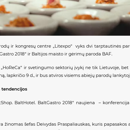
parodų ir kongresų centre „Litexpo“ vyks dvi tarptautinės pa
Gastro 2018“ ir Baltijos maisto ir gėrimų paroda BAF.
„HoReCa“ ir svetingumo sektorių įvykį ne tik Lietuvoje, bet ir
ną, lapkričio 9 d., ir bus atviros visiems abiejų parodų lankyto
 tendencijos
Shop. BaltHotel. BaltGastro 2018“ naujiena – konferencija
a žinomas šefas Deivydas Praspaliauskas, kuris papasakos a