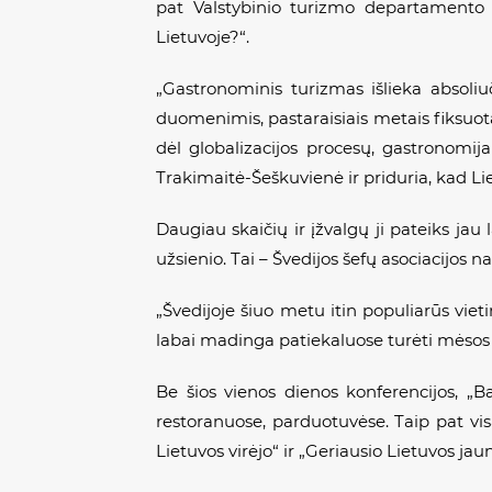
pat Valstybinio turizmo departamento
Lietuvoje?“.
„Gastronominis turizmas išlieka absoli
duomenimis, pastaraisiais metais fiksuot
dėl globalizacijos procesų, gastronomija
Trakimaitė-Šeškuvienė ir priduria, kad Li
Daugiau skaičių ir įžvalgų ji pateiks jau 
užsienio. Tai – Švedijos šefų asociacijos na
„Švedijoje šiuo metu itin populiarūs viet
labai madinga patiekaluose turėti mėsos 
Be šios vienos dienos konferencijos, „Ba
restoranuose, parduotuvėse. Taip pat vis
Lietuvos virėjo“ ir „Geriausio Lietuvos jaun