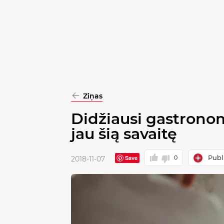
pasirinkimą
Patvirtinti
visus
Ziņas
Didžiausi gastronom
jau šią savaitę
Publi
Save
0
2018-11-07