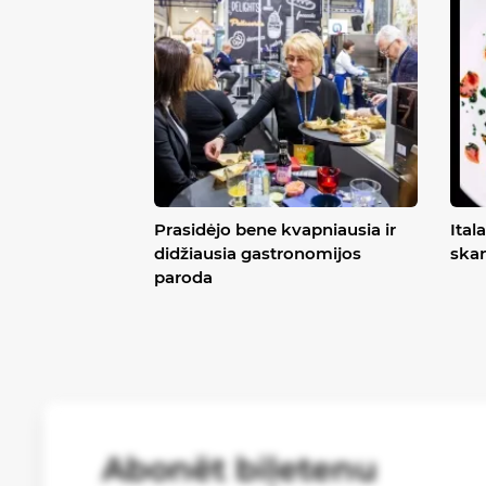
Prasidėjo bene kvapniausia ir
Ital
didžiausia gastronomijos
skan
paroda
Abonēt biļetenu