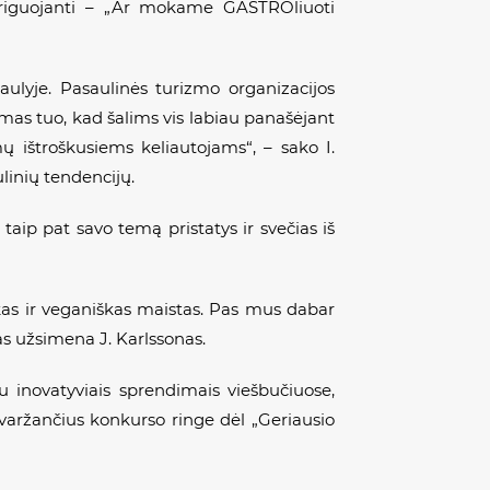
triguojanti – „Ar mokame GASTROliuoti
ulyje. Pasaulinės turizmo organizacijos
mas tuo, kad šalims vis labiau panašėjant
mų ištroškusiems keliautojams“, – sako I.
linių tendencijų.
 taip pat savo temą pristatys ir svečias iš
iškas ir veganiškas maistas. Pas mus dabar
as užsimena J. Karlssonas.
su inovatyviais sprendimais viešbučiuose,
ivaržančius konkurso ringe dėl „Geriausio