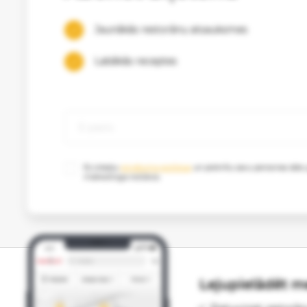
Jaunākās restorānu atsauksmes
Labākās receptes
Es izlasīju
privātuma politikas
un piekrītu savu personas datu
mārketinga nolūkos.
Lejupielādēt me