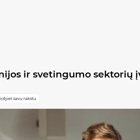
ijos ir svetingumo sektorių įv
cējiet savu rakstu