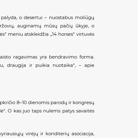
o palyda, o desertui – nuostabus moliūgų
aržovių, auginamų mūsų pačių ūkyje, o
s“ meniu atskleidžia „14 horses“ virtuvės
 maisto ragavimas yra bendravimo forma.
, draugija ir puikia nuotaika“, – apie
lapkričio 8–10 dienomis parodų ir kongresų
dė“. O kas juo taps nulems patys savaitės
yriausiųjų virėjų ir konditerių asociacija,