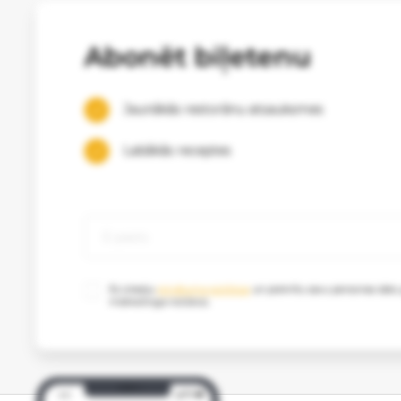
Abonēt biļetenu
Jaunākās restorānu atsauksmes
Labākās receptes
Es izlasīju
privātuma politikas
un piekrītu savu personas datu
mārketinga nolūkos.