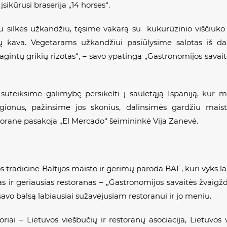
ikūrusi braserija „14 horses“.
čiu silkės užkandžiu, tęsime vakarą su kukurūzinio viščiuk
ų kava. Vegetarams užkandžiui pasiūlysime salotas iš d
gintų grikių rizotas“, – savo ypatingą „Gastronomijos savaitė
r suteiksime galimybę persikelti į saulėtąją Ispaniją, kur
gionus, pažinsime jos skonius, dalinsimės gardžiu maistu
torane pasakoja „El Mercado“ šeimininkė Vija Zanevė.
s tradicinė Baltijos maisto ir gėrimų paroda BAF, kuri vyks 
s ir geriausias restoranas – „Gastronomijos savaitės žvaigž
savo balsą labiausiai sužavėjusiam restoranui ir jo meniu.
riai – Lietuvos viešbučių ir restoranų asociacija, Lietuvos v