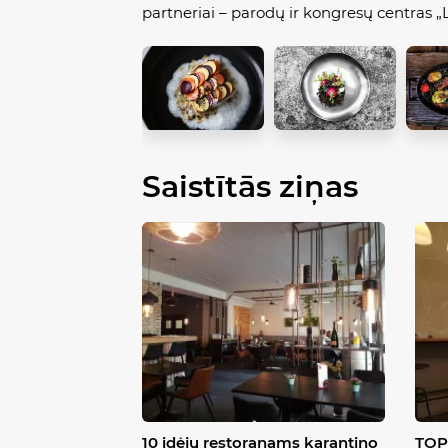
partneriai – parodų ir kongresų centras „L
Saistītās ziņas
10 idėjų restoranams karantino
TOP 