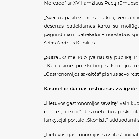
Mercado“ ar XVII amžiaus Pacų rūmuose įs
„Svečius pasitiksime su iš kojų verčian
desertas patiekiamas kartu su moliūg
pagrindiniam patiekalui – nuostabus spra
šefas Andrius Kubilius.
„Sutrauksime kuo įvairiausią publiką i
Keliausime po skirtingus Ispanijos re
„Gastronomijos savaitės“ planus savo res
Kasmet renkamas restoranas-žvaigždė
„Lietuvos gastronomijos savaitę“ vainikuo
centre „Litexpo“. Jos metu bus paskelbta
lankytojai portale „Skonis.lt“ atiduodami 
„Lietuvos gastronomijos savaitės“ iniciato