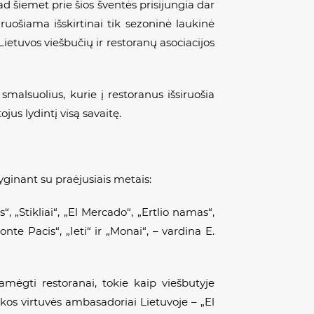
ad šiemet prie šios šventės prisijungia dar
 ruošiama išskirtinai tik sezoninė laukinė
Lietuvos viešbučių ir restoranų asociacijos
smalsuolius, kurie į restoranus išsiruošia
jus lydintį visą savaitę.
lyginant su praėjusiais metais:
 „Stikliai“, „El Mercado“, „Ertlio namas“,
nte Pacis“, „Ieti“ ir „Monai“, – vardina E.
amėgti restoranai, tokie kaip viešbutyje
kos virtuvės ambasadoriai Lietuvoje – „El