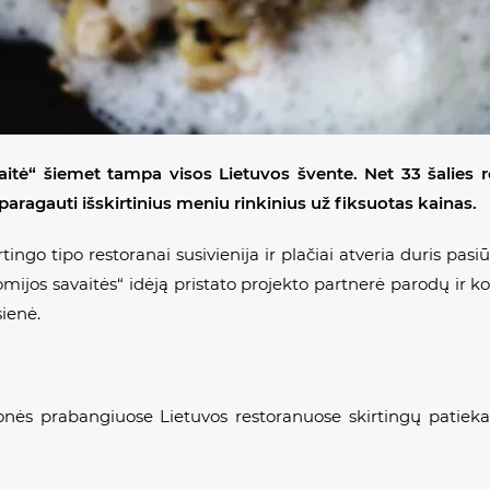
aitė
“
šiemet tampa visos Lietuvos švente. Net 33 šalies res
aragauti išskirtinius meniu rinkinius už fiksuotas kainas.
tingo tipo restoranai susivienija ir plačiai atveria duris pa
mijos savaitės“ idėją pristato projekto partnerė parodų ir ko
sienė.
monės prabangiuose Lietuvos restoranuose skirtingų patiekalų 