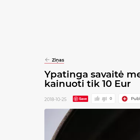
pasirinkimą
Patvirtinti
visus
Ziņas
Ypatinga savaitė me
kainuoti tik 10 Eur
Publ
Save
0
2018-10-25