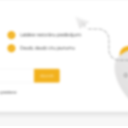
Labākie restorānu piedāvājumi
Daudz, daudz citu jaunumu
Abonēt
 glabāšanai