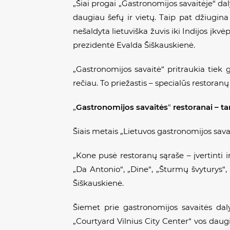
„Šiai progai „Gastronomijos savaitėje“ dal
daugiau šefų ir vietų. Taip pat džiugina 
nešaldyta lietuviška žuvis iki Indijos įkv
prezidentė Evalda Šiškauskienė.
„Gastronomijos savaitė“ pritraukia tiek g
rečiau. To priežastis – specialūs restoran
„
Gastronomijos savaitės
“
restoranai – ta
Šiais metais „Lietuvos gastronomijos savai
„Kone pusė restoranų sąraše – įvertinti i
„Da Antonio“, „Dine“, „Šturmų švyturys“, „
Šiškauskienė.
Šiemet prie gastronomijos savaitės daly
„Courtyard Vilnius City Center“ vos daug