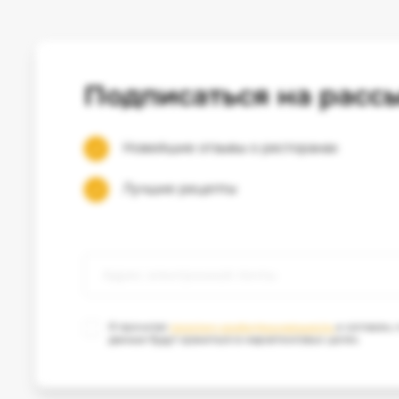
Подписаться на расс
Новейшие отзывы о ресторанах
Лучшие рецепты
Я прочитал
политику конфиденциальности
и согласен,
данные будут храниться в маркетинговых целях.