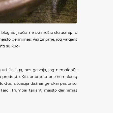
Dar blogiau jaučiame skrandžio skausmą. To
aisto derinimas. Visi žinome, jog valgant
inti su kuo?
ri šią ligą, nes galvoja, jog nemalonūs
o produkto. Kiti, pripranta prie nemalonių
duktus, situacija dažnai gerokai pasitaiso.
Taigi, trumpai tariant, maisto derinimas