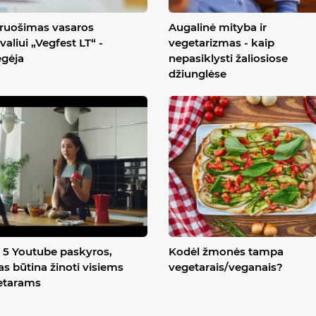
ruošimas vasaros
Augalinė mityba ir
ivaliui „Vegfest LT“ -
vegetarizmas - kaip
ėgėja
nepasiklysti žaliosiose
džiunglėse
5 Youtube paskyros,
Kodėl žmonės tampa
as būtina žinoti visiems
vegetarais/veganais?
etarams