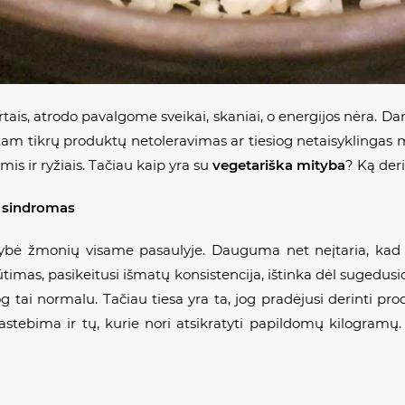
rtais, atrodo pavalgome sveikai, skaniai, o energijos nėra. 
tam tikrų produktų netoleravimas ar tiesiog netaisyklingas m
is ir ryžiais. Tačiau kaip yra su
vegetariška mityba
? Ką der
s sindromas
ybė žmonių visame pasaulyje. Dauguma net neįtaria, kad tu
timas, pasikeitusi išmatų konsistencija, ištinka dėl sugedusi
jog tai normalu. Tačiau tiesa yra ta, jog pradėjusi derinti pro
ebima ir tų, kurie nori atsikratyti papildomų kilogramų. 