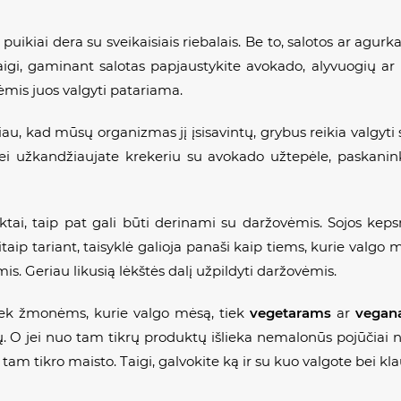
 puikiai dera su sveikaisiais riebalais. Be to, salotos ar agu
igi, gaminant salotas papjaustykite avokado, alyvuogių ar net
ėmis juos valgyti patariama.
iau, kad mūsų organizmas jį įsisavintų, grybus reikia valgyti 
jei užkandžiaujate krekeriu su avokado užtepėle, paskan
uktai, taip pat gali būti derinami su daržovėmis. Sojos keps
itaip tariant, taisyklė galioja panaši kaip tiems, kurie valgo
is. Geriau likusią lėkštės dalį užpildyti daržovėmis.
tiek žmonėms, kurie valgo mėsą, tiek
vegetarams
ar
vegan
 O jei nuo tam tikrų produktų išlieka nemalonūs pojūčiai net
 tam tikro maisto. Taigi, galvokite ką ir su kuo valgote bei kl