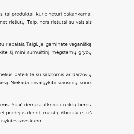
rkas, tai produktai, kurie neturi pakankamai
 riešutų. Taip, nors riešutai su vaisiais
su riebalais. Taigi, jei gaminate veganišką
inkite šį mini sumuštinį mėgstamų grybų
nelius pateikite su salotomis ar daržovių
 mėsą. Niekada nevalgykite kiaušinių, sūrio,
ams
. Ypač dėmesį atkreipti reiktų tiems,
 pradėjus derinti maistą, išbraukite jį iš
ausykitės savo kūno.