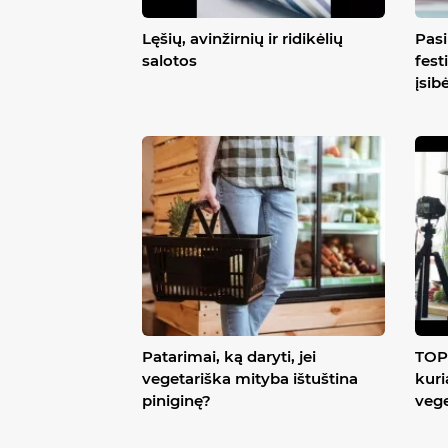
Lęšių, avinžirnių ir ridikėlių
Pasi
salotos
fest
įsib
Patarimai, ką daryti, jei
TOP 
vegetariška mityba ištuština
kuri
piniginę?
veg