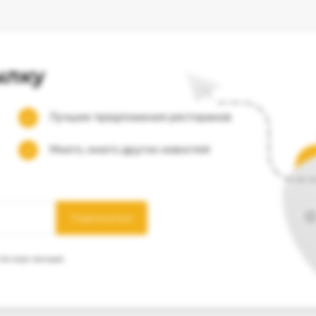
ылку
Лучшие предложения ресторанов
Много, много других новостей
Подписаться
 что мои личные