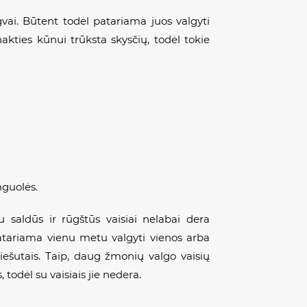
engvai. Būtent todėl patariama juos valgyti
nakties kūnui trūksta skysčių, todėl tokie
nguolės.
au saldūs ir rūgštūs vaisiai nelabai dera
Patariama vienu metu valgyti vienos arba
riešutais. Taip, daug žmonių valgo vaisių
 todėl su vaisiais jie nedera.