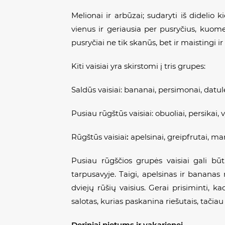
Melionai ir arbūzai; sudaryti iš didelio k
vienus ir geriausia per pusryčius, kuomet
pusryčiai ne tik skanūs, bet ir maistingi i
Kiti vaisiai yra skirstomi į tris grupes:
Saldūs vaisiai: bananai, persimonai, datulės
Pusiau rūgštūs vaisiai: obuoliai, persikai
Rūgštūs vaisiai
:
apelsinai, greipfrutai, man
Pusiau rūgščios grupės vaisiai gali būti
tarpusavyje. Taigi, apelsinas ir banana
dviejų rūšių vaisius. Gerai prisiminti, 
salotas, kurias paskanina riešutais, tačiau 
Deriniai pietums ir vakarienei