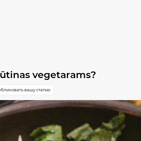
Būtinas vegetarams?
бликовать вашу статью