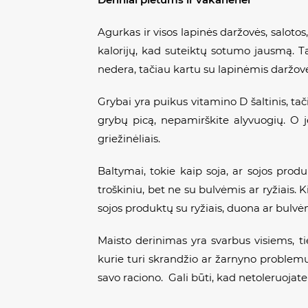
Agurkas ir visos lapinės daržovės, salotos,
kalorijų, kad suteiktų sotumo jausmą. Ta
nedera, tačiau kartu su lapinėmis daržov
Grybai yra puikus vitamino D šaltinis, tač
grybų picą, nepamirškite alyvuogių. O 
griežinėliais.
Baltymai, tokie kaip soja, ar sojos prod
troškiniu, bet ne su bulvėmis ar ryžiais. K
sojos produktų su ryžiais, duona ar bulvėm
Maisto derinimas yra svarbus visiems, 
kurie turi skrandžio ar žarnyno problemų.
savo raciono. Gali būti, kad netoleruojate