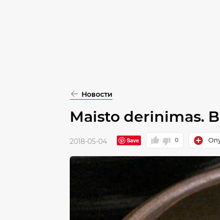
pasirinkimą
Patvirtinti
visus
Новости
Maisto derinimas. 
Опу
Save
0
2018-05-04