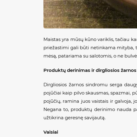
Maistas yra mūsų kūno variklis, tačiau ka
priežastimi gali būti netinkama mityba, 
mėsą, patariama su salotomis, o ne bulvėm
Produktų derinimas ir dirgliosios žarno
Dirgliosios žarnos sindromu serga daug
pojūčiai kaip pilvo skausmas, spazmai, pū
pojūčių, ramina juos vaistais ir galvoja, 
Negana to, produktų derinimo nauda past
užtikrina geresnę savijautą.
Vaisiai