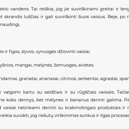
iekio vandens. Tai reiškia, jog jie suvirškinami greitai ir l
 skrandis tuščias ir gali suvirškinti šiuos vaisius. Beje, po 
r naudingi.
 ir figos, slyvos, vynuogės džiovinti vaisiai.
, vyšnios, mangai, mėlynės, žemuogės, avietės.
darinai, granatai, ananasai, citrinos, serbentai, agrastai, spa
 valgomi kartu su saldžiais ir su rūgščiais vaisiais. Tači
s ne koks derinys, bet mėlynes ir bananus derinti galima. 
kad vaisiai netinkami derinti su krakmolingais produktais ir 
reikia suvokti, jog riešutų virškinimas sunkus ir ilgas procesas,