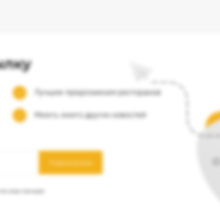
ылку
Лучшие предложения ресторанов
Много, много других новостей
Подписаться
 что мои личные