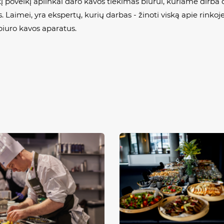
okį poveikį aplinkai daro kavos tiekimas biurui, kuriame dirba
. Laimei, yra ekspertų, kurių darbas - žinoti viską apie rinkoj
biuro kavos aparatus.