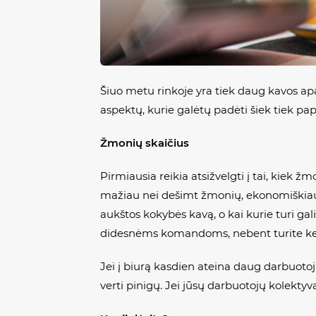
Šiuo metu rinkoje yra tiek daug kavos apar
aspektų, kurie galėtų padėti šiek tiek papr
Žmonių skaičius
Pirmiausia reikia atsižvelgti į tai, kiek 
mažiau nei dešimt žmonių, ekonomiškiau
aukštos kokybės kavą, o kai kurie turi ga
didesnėms komandoms, nebent turite kelis
Jei į biurą kasdien ateina daug darbuotoj
verti pinigų. Jei jūsų darbuotojų kolektyv