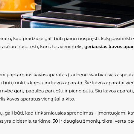
atų, kad pradžioje gali būti painu nuspręsti, kokį pasirinkti v
asčiau nuspręsti, kuris tas vienintelis,
geriausias kavos apar
žmonių aptarnaus kavos aparatas (tai bene svarbiausias aspektas
 būtų rinktis kapsulinį kavos aparatą. Šie kavos aparatai
limybę garų pagalba paruošti ir pieno putą. Šių kavos aparatų
 kavos aparatus vieną šalia kito.
ų, gali būti, kad tinkamiausias sprendimas - įmontuojami kavo
as yra didesnis, tarkime, 30 ir daugiau žmonių, tikrai verta pa