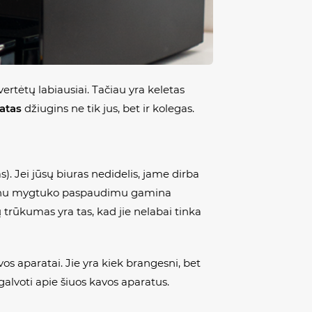
ertėtų labiausiai. Tačiau yra keletas
atas
džiugins ne tik jus, bet ir kolegas.
). Jei jūsų biuras nedidelis, jame dirba
 vienu mygtuko paspaudimu gamina
 trūkumas yra tas, kad jie nelabai tinka
s aparatai. Jie yra kiek brangesni, bet
galvoti apie šiuos kavos aparatus.