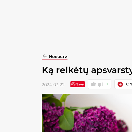
pasirinkimą
Patvirtinti
visus
Новости
Ką reikėtų apsvarst
Оп
Save
+1
2024-03-22