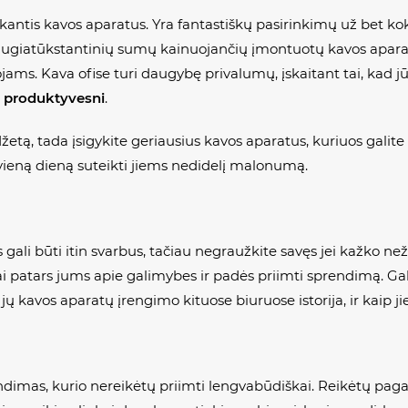
kantis kavos aparatus. Yra fantastiškų pasirinkimų už bet ko
daugiatūkstantinių sumų kainuojančių įmontuotų kavos aparatų.
otojams. Kava ofise turi daugybę privalumų, įskaitant tai, ka
a
produktyvesni
.
žetą, tada įsigykite geriausius kavos aparatus, kuriuos galite 
kvieną dieną suteikti jiems nedidelį malonumą.
ali būti itin svarbus, tačiau negraužkite savęs jei kažko než
iai patars jums apie galimybes ir padės priimti sprendimą. Ga
ja jų kavos aparatų įrengimo kituose biuruose istorija, ir kaip j
imas, kurio nereikėtų priimti lengvabūdiškai. Reikėtų pagalv