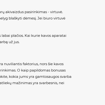
urų akivaizdus pasirinkimas - virtuvė.
nelyg blaškyti dėmesį. Jei biuro virtuvė
 labai plačios. Kai kurie kavos aparatai
arbą už jus.
 nuviliantis faktorius, nors šie kavos
asirinkimas. O kaip papildomas bonusas
vokite, kokia jums yra gamtosaugos svarba
 atliekų mažinimas yra svarbesnis, nei