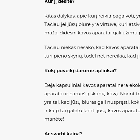
Kur jį dėsite?
Kitas dalykas, apie kurį reikia pagalvoti,
Tačiau jei jūsų biure yra virtuvė, kuri ats
maža, didesni kavos aparatai gali užimti 
Tačiau niekas nesako, kad kavos aparatai t
turi pieno skyrių, todėl net nereikia, kad 
Kokį poveikį darome aplinkai?
Deja kapsuliniai kavos aparatai nėra ekolo
aparatai ir paruošią skanią kavą. Norint 
yra tai, kad jūsų biuras gali nuspręsti,
ir kaip tai galėtų lemti jūsų kavos apara
manėte!
Ar svarbi kaina?