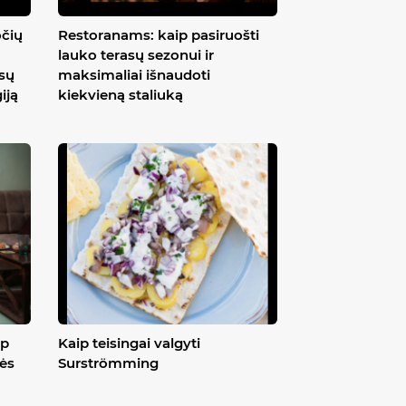
očių
Restoranams: kaip pasiruošti
lauko terasų sezonui ir
ūsų
maksimaliai išnaudoti
iją
kiekvieną staliuką
ip
Kaip teisingai valgyti
ės
Surströmming