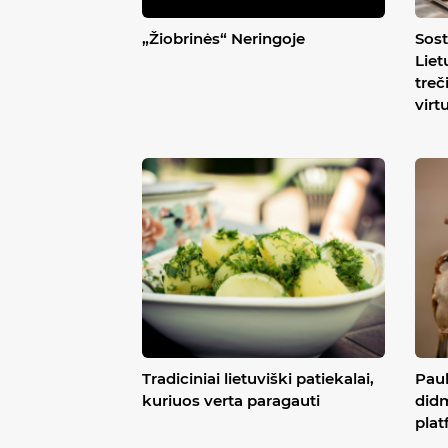
„Žiobrinės“ Neringoje
Sost
Liet
treč
virt
Tradiciniai lietuviški patiekalai,
Pauk
kuriuos verta paragauti
didm
plat