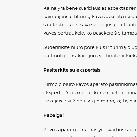
Kaina yra bene svarbiausias aspektas ren
kainuojančių filtrinių kavos aparatų iki 
sau leisti ir kiek kava svarbi jūsų darbu
kavos pertraukėlę, ko pasekoje šie tamp
Suderinkite biuro poreikius ir turimą biud
darbuotojams, kaip juos vertinate, ir kie
Pasitarkite su ekspertais
Pirmojo biuro kavos aparato pasirinkimas g
ekspertu. Yra žmonių, kurie mielai ir nor
tiekėjais ir sužinoti, ką jie mano, ką bylo
Pabaigai
Kavos aparatų pirkimas yra svarbus sprend