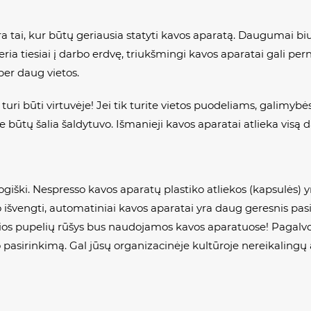
 yra tai, kur būtų geriausia statyti kavos aparatą. Daugumai bi
iveria tiesiai į darbo erdvę, triukšmingi kavos aparatai gali per
per daug vietos.
uri būti virtuvėje! Jei tik turite vietos puodeliams, galimybės
jie būtų šalia šaldytuvo. Išmanieji kavos aparatai atlieka visą d
giški. Nespresso kavos aparatų plastiko atliekos (kapsulės) yra
to išvengti, automatiniai kavos aparatai yra daug geresnis p
 kokios pupelių rūšys bus naudojamos kavos aparatuose! Pagal
to pasirinkimą. Gal jūsų organizacinėje kultūroje nereikalingų