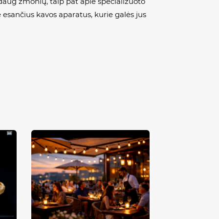
 daug žmonių, taip pat apie specializuoto
e esančius kavos aparatus, kurie galės jus