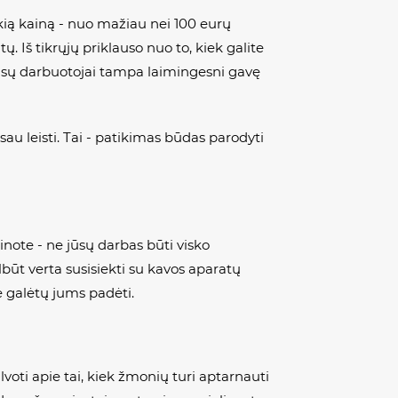
kią kainą - nuo mažiau nei 100 eurų
 Iš tikrųjų priklauso nuo to, kiek galite
d jūsų darbuotojai tampa laimingesni gavę
sau leisti. Tai - patikimas būdas parodyti
inote - ne jūsų darbas būti visko
lbūt verta susisiekti su kavos aparatų
ie galėtų jums padėti.
oti apie tai, kiek žmonių turi aptarnauti