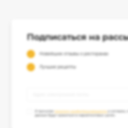
Подписаться на расс
Новейшие отзывы о ресторанах
Лучшие рецепты
Я прочитал
политику конфиденциальности
и согласен,
данные будут храниться в маркетинговых целях.