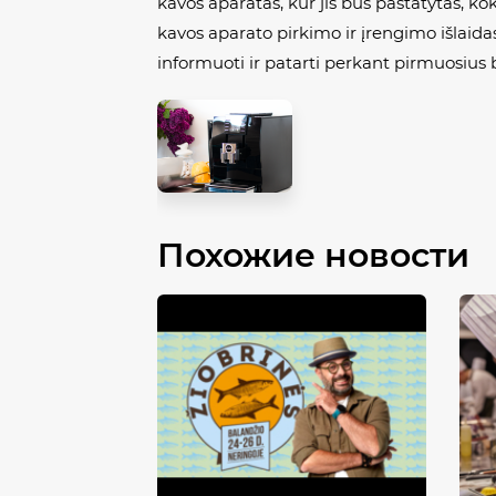
kavos aparatas, kur jis bus pastatytas, k
kavos aparato pirkimo ir įrengimo išlaidas
informuoti ir patarti perkant pirmuosius 
Похожие новости