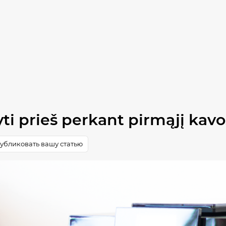
yti prieš perkant pirmąjį kavo
убликовать вашу статью