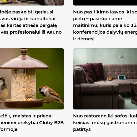
inėje paskelbti geriausi
Nuo pasitikimo kavos iki s
uvos virėjai ir konditeriai:
pietų – pasirūpiname
ias kartas atnešė pergalę
maitinimu, kuris palaiko J
uvės profesionalui iš Kauno
konferencijos dalyvių energ
ir dėmesį.
ščių maistas ir priedai
Nuo restorano iki sofos: ka
eninei prekybai Globy B2B
keičiasi mūsų gastronomin
formoje
patirtys