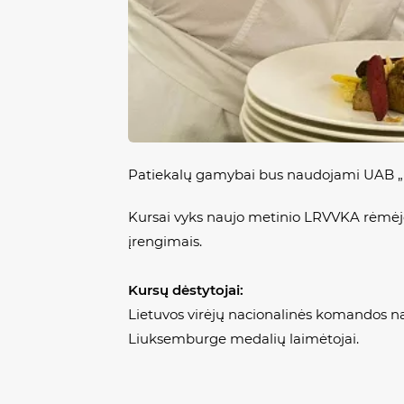
Patiekalų gamybai bus naudojami UAB „
Kursai vyks naujo metinio LRVVKA rėmėjo
įrengimais.
Kursų dėstytojai:
Lietuvos virėjų nacionalinės komandos nar
Liuksemburge medalių laimėtojai.