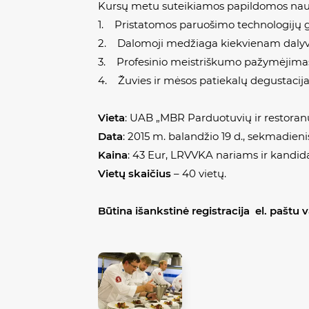
Kursų metu suteikiamos papildomos nau
1. Pristatomos paruošimo technologijų 
2. Dalomoji medžiaga kiekvienam dalyvi
3. Profesinio meistriškumo pažymėjima
4. Žuvies ir mėsos patiekalų degustacija
Vieta
: UAB „MBR Parduotuvių ir restoranų
Data
: 2015 m. balandžio 19 d., sekmadienis, 
Kaina
: 43 Eur, LRVVKA nariams ir kandid
Vietų skaičius
– 40 vietų.
Būtina išankstinė registracija el. paštu