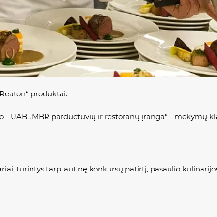
Reaton“ produktai.
 - UAB „MBR parduotuvių ir restoranų įranga“ - mokymų kla
iai, turintys tarptautinę konkursų patirtį, pasaulio kulinar