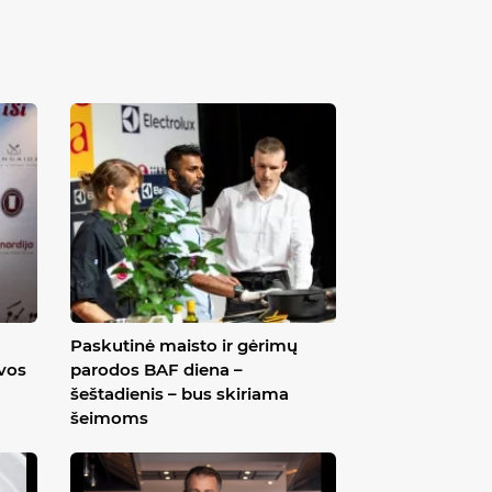
Paskutinė maisto ir gėrimų
uvos
parodos BAF diena –
šeštadienis – bus skiriama
šeimoms