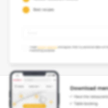
Best recipes
I read
privacy policies
and agree, that my personal data will b
marketing purpose.
Download meni
Have the restaurant
Table booking