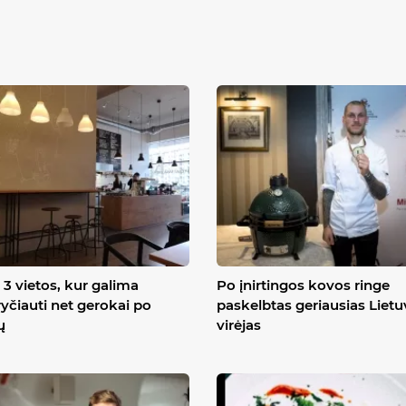
3 vietos, kur galima
Po įnirtingos kovos ringe
yčiauti net gerokai po
paskelbtas geriausias Liet
ų
virėjas