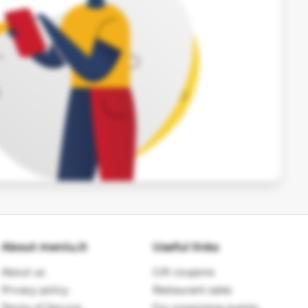
About meniu.lt
Useful links
About us
Gift coupons
Privacy policy
Restaurant sales