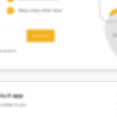
Many, many other news
Subscribe
e stored for
u.lt app
s closer to you