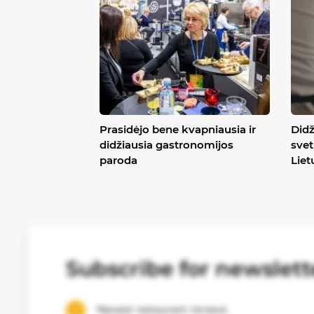
Prasidėjo bene kvapniausia ir
Didž
didžiausia gastronomijos
svet
paroda
Liet
Subscribe for newslett
Newest restaurant reviews