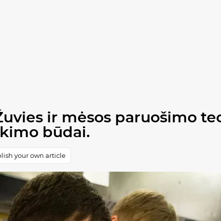
: Žuvies ir mėsos paruošimo t
ikimo būdai.
ish your own article