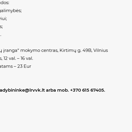
dos:
galimybės;
ui;
s;
.
 įranga“ mokymo centras, Kirtimų g. 49B, Vilnius
12 val. – 16 val.
atams – 23 Eur
 vadybininke@lrvvk.lt arba mob. +370 615 67405.