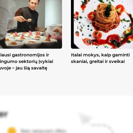
iausi gastronomijos ir
Italai mokys, kaip gaminti
ingumo sektorių įvykiai
skaniai, greitai ir sveikai
uvoje – jau šią savaitę
er
Best restaurant offers