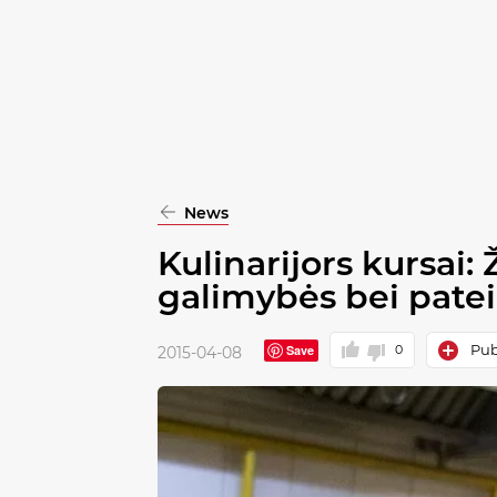
pasirinkimą
Patvirtinti
visus
News
Kulinarijors kursai
galimybės bei pate
Publ
Save
0
2015-04-08