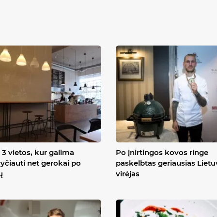
3 vietos, kur galima
Po įnirtingos kovos ringe
yčiauti net gerokai po
paskelbtas geriausias Liet
ų
virėjas