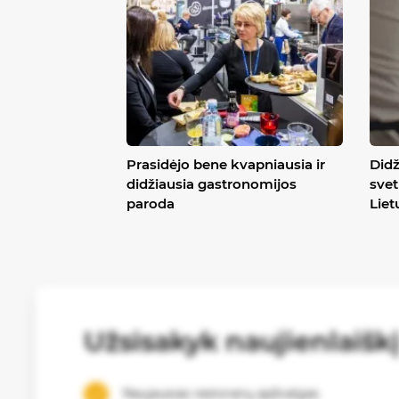
Prasidėjo bene kvapniausia ir
Didž
didžiausia gastronomijos
svet
paroda
Liet
Užsisakyk naujienlaišk
Naujausias restoranų apžvalgas