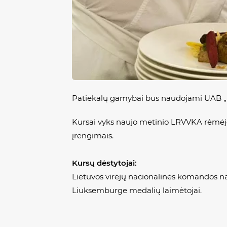
Patiekalų gamybai bus naudojami UAB „
Kursai vyks naujo metinio LRVVKA rėmėjo
įrengimais.
Kursų dėstytojai:
Lietuvos virėjų nacionalinės komandos nar
Liuksemburge medalių laimėtojai.