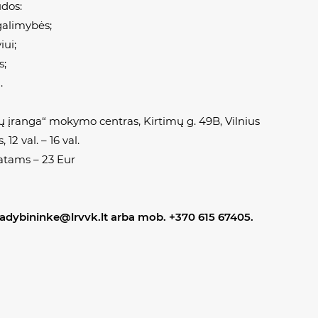
dos:
galimybės;
ui;
s;
.
 įranga“ mokymo centras, Kirtimų g. 49B, Vilnius
12 val. – 16 val.
atams – 23 Eur
 vadybininke@lrvvk.lt arba mob. +370 615 67405.