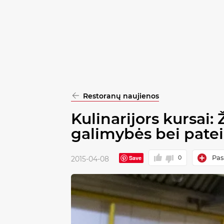
pasirinkimą
Patvirtinti
visus
Restoranų naujienos
Kulinarijors kursai
galimybės bei pate
Pask
Save
0
2015-04-08