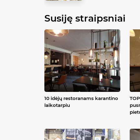
Susiję straipsniai
10 idėjų restoranams karantino
TOP 
laikotarpiu
pusr
piet