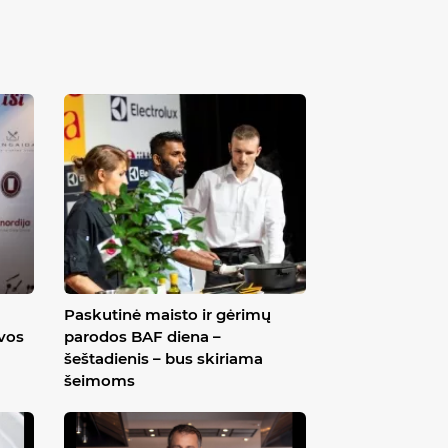
Paskutinė maisto ir gėrimų
uvos
parodos BAF diena –
šeštadienis – bus skiriama
šeimoms