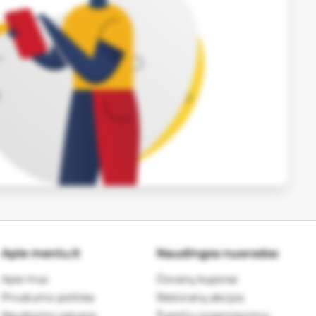
Apie meniu.lt
Naudingos nuorodos
Apie mus
Dovanų kuponai
Privatumo politika
Restoranų akcijos