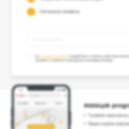
Geriausius receptus
Su
privatumo politika
susipažinau ir sutinku, kad mano as
renkami ir tvarkomi tiesioginės rinkodaros tikslais.
Atsisiųsk prog
Turėkite restoranus 
Rezervuokite staliu