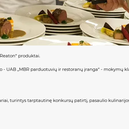
Reaton“ produktai.
 - UAB „MBR parduotuvių ir restoranų įranga“ - mokymų kla
iai, turintys tarptautinę konkursų patirtį, pasaulio kulinar