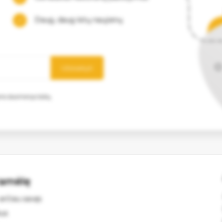
Daug, daug kitų naujienų
Užsisakyti
mens duomenys būtų
ramėlę
arčiau savęs
kus