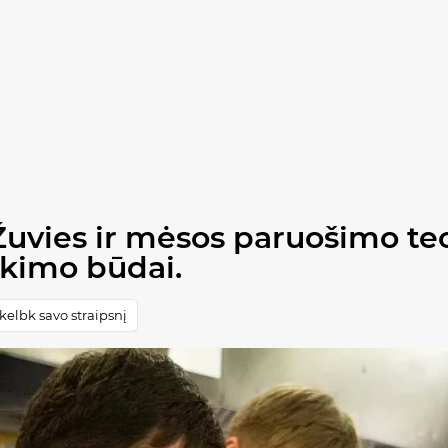
: Žuvies ir mėsos paruošimo t
ikimo būdai.
elbk savo straipsnį