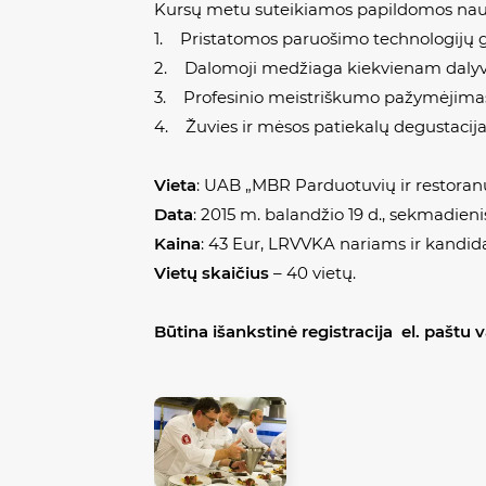
Kursų metu suteikiamos papildomos nau
1. Pristatomos paruošimo technologijų 
2. Dalomoji medžiaga kiekvienam dalyvi
3. Profesinio meistriškumo pažymėjima
4. Žuvies ir mėsos patiekalų degustacija
Vieta
: UAB „MBR Parduotuvių ir restoranų
Data
: 2015 m. balandžio 19 d., sekmadienis, 
Kaina
: 43 Eur, LRVVKA nariams ir kandid
Vietų skaičius
– 40 vietų.
Būtina išankstinė registracija el. paštu