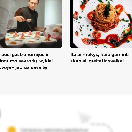
iausi gastronomijos ir
Italai mokys, kaip gaminti
ingumo sektorių įvykiai
skaniai, greitai ir sveikai
uvoje – jau šią savaitę
į
Geriausius restoranų pasiūlymus