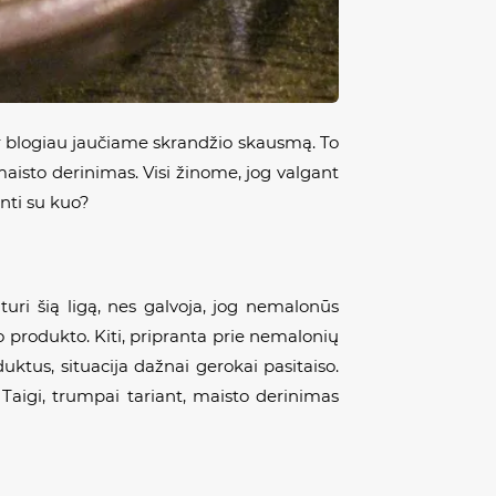
Dar blogiau jaučiame skrandžio skausmą. To
aisto derinimas. Visi žinome, jog valgant
inti su kuo?
ri šią ligą, nes galvoja, jog nemalonūs
o produkto. Kiti, pripranta prie nemalonių
duktus, situacija dažnai gerokai pasitaiso.
Taigi, trumpai tariant, maisto derinimas