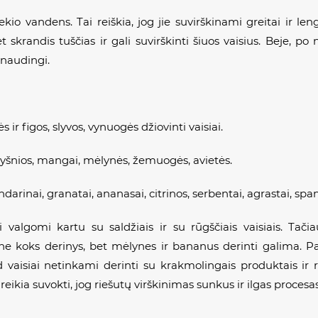
iekio vandens. Tai reiškia, jog jie suvirškinami greitai ir l
 skrandis tuščias ir gali suvirškinti šiuos vaisius. Beje, po 
r naudingi.
 ir figos, slyvos, vynuogės džiovinti vaisiai.
, vyšnios, mangai, mėlynės, žemuogės, avietės.
darinai, granatai, ananasai, citrinos, serbentai, agrastai, spa
 valgomi kartu su saldžiais ir su rūgščiais vaisiais. Tači
s ne koks derinys, bet mėlynes ir bananus derinti galima. 
kad vaisiai netinkami derinti su krakmolingais produktais ir 
reikia suvokti, jog riešutų virškinimas sunkus ir ilgas procesas,