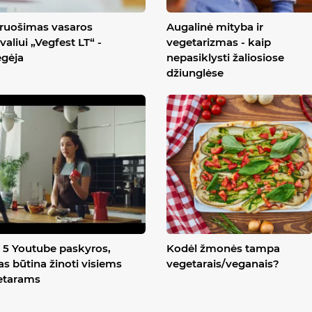
ruošimas vasaros
Augalinė mityba ir
ivaliui „Vegfest LT“ -
vegetarizmas - kaip
ėgėja
nepasiklysti žaliosiose
džiunglėse
5 Youtube paskyros,
Kodėl žmonės tampa
as būtina žinoti visiems
vegetarais/veganais?
etarams