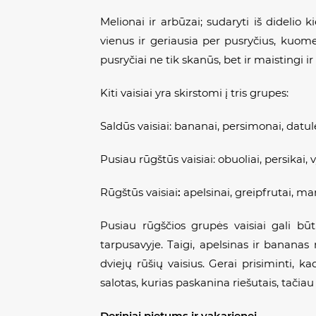
Melionai ir arbūzai; sudaryti iš didelio k
vienus ir geriausia per pusryčius, kuomet
pusryčiai ne tik skanūs, bet ir maistingi i
Kiti vaisiai yra skirstomi į tris grupes:
Saldūs vaisiai: bananai, persimonai, datulės
Pusiau rūgštūs vaisiai: obuoliai, persikai
Rūgštūs vaisiai
:
apelsinai, greipfrutai, man
Pusiau rūgščios grupės vaisiai gali būti
tarpusavyje. Taigi, apelsinas ir banana
dviejų rūšių vaisius. Gerai prisiminti, 
salotas, kurias paskanina riešutais, tačiau 
Deriniai pietums ir vakarienei