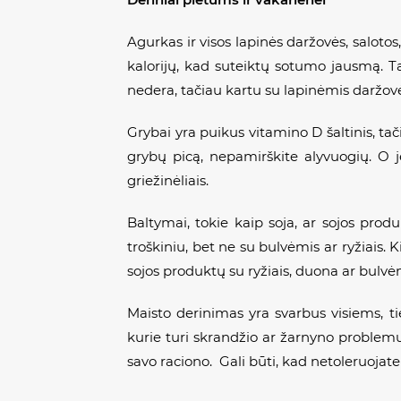
Agurkas ir visos lapinės daržovės, salotos,
kalorijų, kad suteiktų sotumo jausmą. Ta
nedera, tačiau kartu su lapinėmis daržov
Grybai yra puikus vitamino D šaltinis, tač
grybų picą, nepamirškite alyvuogių. O 
griežinėliais.
Baltymai, tokie kaip soja, ar sojos prod
troškiniu, bet ne su bulvėmis ar ryžiais. K
sojos produktų su ryžiais, duona ar bulvėm
Maisto derinimas yra svarbus visiems, 
kurie turi skrandžio ar žarnyno problemų.
savo raciono. Gali būti, kad netoleruojate