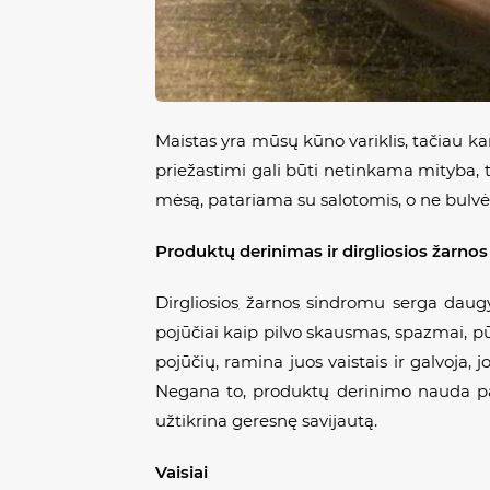
Maistas yra mūsų kūno variklis, tačiau ka
priežastimi gali būti netinkama mityba, 
mėsą, patariama su salotomis, o ne bulvėm
Produktų derinimas ir dirgliosios žarno
Dirgliosios žarnos sindromu serga daug
pojūčiai kaip pilvo skausmas, spazmai, pū
pojūčių, ramina juos vaistais ir galvoja, 
Negana to, produktų derinimo nauda past
užtikrina geresnę savijautą.
Vaisiai