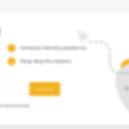
į
Geriausius restoranų pasiūlymus
Daug, daug kitų naujienų
Užsisakyti
mens duomenys būtų