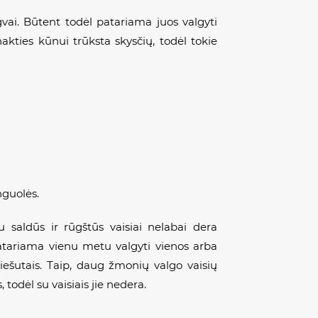
engvai. Būtent todėl patariama juos valgyti
nakties kūnui trūksta skysčių, todėl tokie
nguolės.
au saldūs ir rūgštūs vaisiai nelabai dera
Patariama vienu metu valgyti vienos arba
riešutais. Taip, daug žmonių valgo vaisių
 todėl su vaisiais jie nedera.