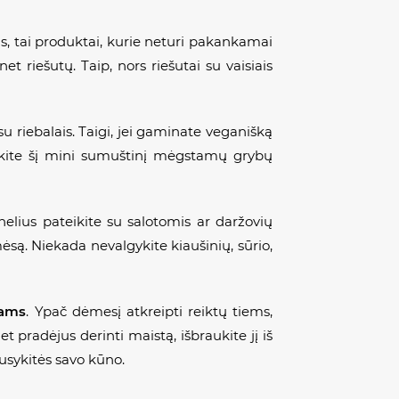
rkas, tai produktai, kurie neturi pakankamai
 riešutų. Taip, nors riešutai su vaisiais
su riebalais. Taigi, jei gaminate veganišką
inkite šį mini sumuštinį mėgstamų grybų
nelius pateikite su salotomis ar daržovių
 mėsą. Niekada nevalgykite kiaušinių, sūrio,
ams
. Ypač dėmesį atkreipti reiktų tiems,
 pradėjus derinti maistą, išbraukite jį iš
ausykitės savo kūno.