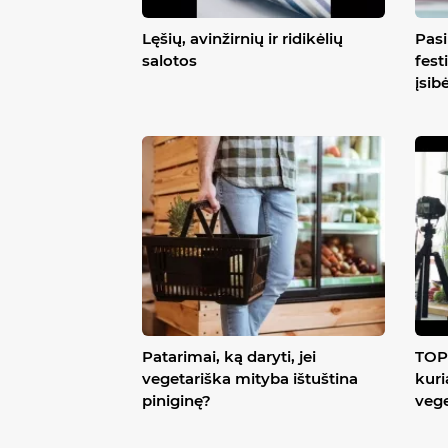
Lęšių, avinžirnių ir ridikėlių
Pasi
salotos
fest
įsib
Patarimai, ką daryti, jei
TOP 
vegetariška mityba ištuština
kuri
piniginę?
veg