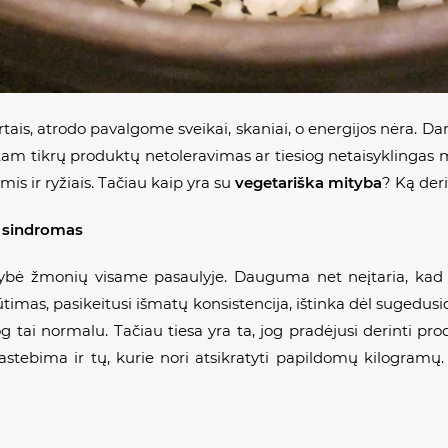
rtais, atrodo pavalgome sveikai, skaniai, o energijos nėra. 
tam tikrų produktų netoleravimas ar tiesiog netaisyklingas m
is ir ryžiais. Tačiau kaip yra su
vegetariška mityba
? Ką der
s sindromas
ybė žmonių visame pasaulyje. Dauguma net neįtaria, kad tu
timas, pasikeitusi išmatų konsistencija, ištinka dėl sugedusi
jog tai normalu. Tačiau tiesa yra ta, jog pradėjusi derinti pro
ebima ir tų, kurie nori atsikratyti papildomų kilogramų. 