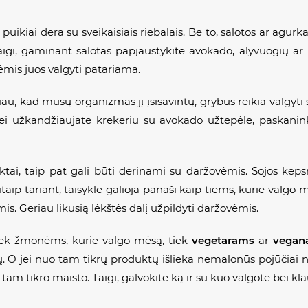
 puikiai dera su sveikaisiais riebalais. Be to, salotos ar agu
igi, gaminant salotas papjaustykite avokado, alyvuogių ar net
ėmis juos valgyti patariama.
iau, kad mūsų organizmas jį įsisavintų, grybus reikia valgyti 
jei užkandžiaujate krekeriu su avokado užtepėle, paskan
uktai, taip pat gali būti derinami su daržovėmis. Sojos keps
itaip tariant, taisyklė galioja panaši kaip tiems, kurie valgo
is. Geriau likusią lėkštės dalį užpildyti daržovėmis.
tiek žmonėms, kurie valgo mėsą, tiek
vegetarams
ar
vegan
 O jei nuo tam tikrų produktų išlieka nemalonūs pojūčiai net
 tam tikro maisto. Taigi, galvokite ką ir su kuo valgote bei kl