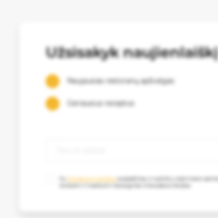
Užsisakyk naujienlaišk
Naujausias restoranų apžvalgas
Geriausius receptus
Su
privatumo politika
susipažinau ir sutinku, kad mano as
renkami ir tvarkomi tiesioginės rinkodaros tikslais.