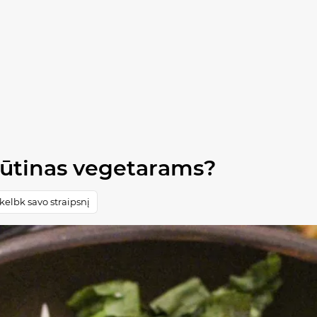
Būtinas vegetarams?
elbk savo straipsnį