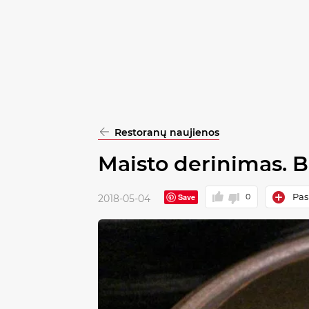
pasirinkimą
Patvirtinti
visus
Restoranų naujienos
Maisto derinimas. 
Pask
Save
0
2018-05-04