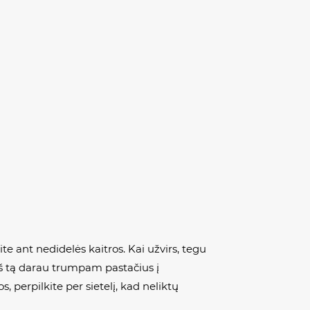
te ant nedidelės kaitros. Kai užvirs, tegu
(aš tą darau trumpam pastačius į
, perpilkite per sietelį, kad neliktų