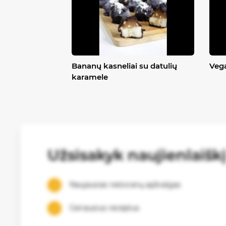
Bananų kasneliai su datulių
Vega
karamele
Užsisakyk naujienlaišk
Naujausias restoranų apžvalgas
Geriausius receptus