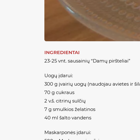
INGREDIENTAI
23-25 vnt. sausainių “Damų piršteliai”
Uogų įdarui:
300 g įvairių uogų (naudojau avietes ir ši
70 g cukraus
2 v.š. citrinų sulčių
7 g smulkios želatinos
40 ml šalto vandens
Maskarponės įdarui: