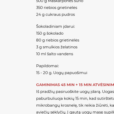
500 g Maskarponės sūrio
350 riebios grietinėlės
24 g cukraus pudros
Šokoladiniam įdarui:
150 g šokolado
80 g riebios grietinėlės
3 g smulkios želatinos
10 ml šalto vandens
Papildomai:
15 - 20 g. Uogų papuošimui
GAMINIMAS 45 MIN + 15 MIN ATVĖSIN
Iš pradžių pasiruoškite uogų įdarą. Uogas s
paburbuliuoja kokių 15 min, kad sutirštėt
mikrobangų krosnelę, tik reikia žiūrėti, ka
aviečių sėklyčių. Į gautą uogų masę supilki