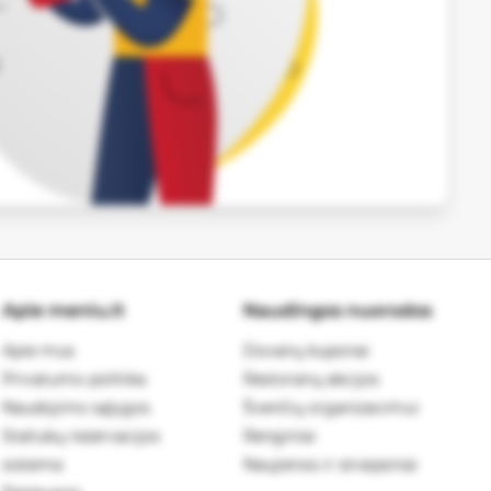
Apie meniu.lt
Naudingos nuorodos
Apie mus
Dovanų kuponai
Privatumo politika
Restoranų akcijos
Naudojimo sąlygos
Švenčių organizavimui
Staliukų rezervacijos
Renginiai
sistema
Naujienos ir straipsniai