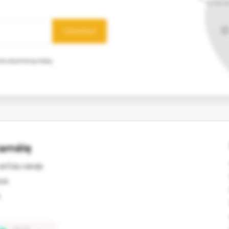
Užsisakyti
mens duomenys būtų
ramėlę
arčiau savęs
kus