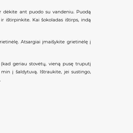
 ir dėkite ant puodo su vandeniu. Puodą
r ištirpinkite. Kai šokoladas ištirps, indą
inėlę. Atsargiai įmaišykite grietinėlę į
 (kad geriau stovėtų, vieną pusę truputį
min į šaldytuvą. Ištraukite, jei sustingo,
.