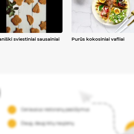
niški sviestiniai sausainiai
Purūs kokosiniai vafliai
į
Geriausius restoranų pasiūlymus
Daug, daug kitų naujienų