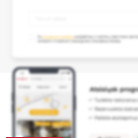
Su
privatumo politika
susipažinau ir sutinku, kad mano as
renkami ir tvarkomi tiesioginės rinkodaros tikslais.
Atsisiųsk prog
Turėkite restoranus 
Rezervuokite staliu
Palikite atsiliepimus