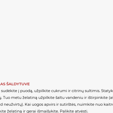
IMAS ŠALDYTUVE
udėkite į puodą, užpilkite cukrumi ir citrinų sultimis. Statyki
ų. Tuo metu želatiną užpilkite šaltu vandeniu ir ištirpinkite 
d neužvirtų). Kai uogos apvirs ir sutirštės, nuimkite nuo kaitros
te želatiną ir gerai išmaišykite. Palikite atvėsti.