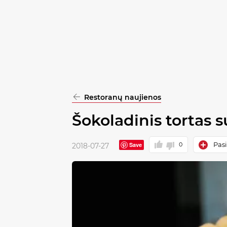
pasirinkimą
Patvirtinti
visus
Restoranų naujienos
Šokoladinis tortas 
Pasi
Save
0
2018-07-27