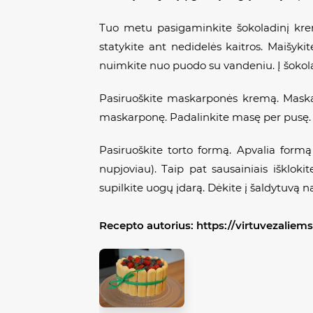
Tuo metu pasigaminkite šokoladinį krem
statykite ant nedidelės kaitros. Maišykite
nuimkite nuo puodo su vandeniu. Į šokolado
Pasiruoškite maskarponės kremą. Maskarp
maskarponę. Padalinkite masę per pusę. Į 
Pasiruoškite torto formą. Apvalia formą
nupjoviau). Taip pat sausainiais išklokit
supilkite uogų įdarą. Dėkite į šaldytuvą n
Recepto autorius:
https://virtuvezalie