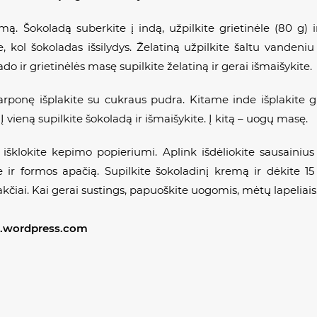
ą. Šokoladą suberkite į indą, užpilkite grietinėle (80 g)
, kol šokoladas išsilydys. Želatiną užpilkite šaltu vandeniu i
 ir grietinėlės masę supilkite želatiną ir gerai išmaišykite.
onę išplakite su cukraus pudra. Kitame inde išplakite griet
vieną supilkite šokoladą ir išmaišykite. Į kitą – uogų masę.
 išklokite kepimo popieriumi. Aplink išdėliokite sausainius
e ir formos apačią. Supilkite šokoladinį kremą ir dėkite 15 
akčiai. Kai gerai sustings, papuoškite uogomis, mėtų lapeliais
ms.wordpress.com