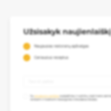
Užsisakyk naujienlaišk
Naujausias restoranų apžvalgas
Geriausius receptus
Su
privatumo politika
susipažinau ir sutinku, kad mano as
renkami ir tvarkomi tiesioginės rinkodaros tikslais.