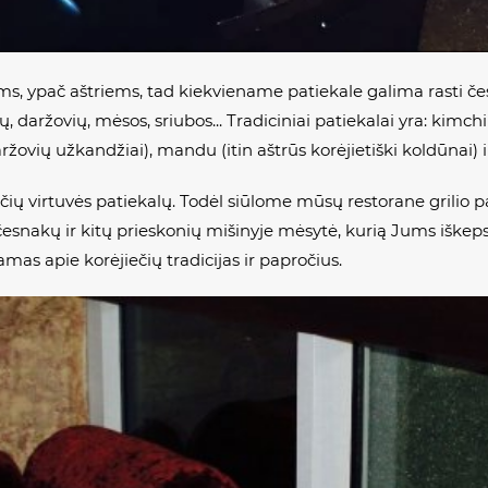
ms, ypač aštriems, tad kiekviename patiekale galima rasti če
, daržovių, mėsos, sriubos... Tradiciniai patiekalai yra:
kimch
aržovių užkandžiai),
mandu
(itin aštrūs korėjietiški koldūnai) i
ų virtuvės patiekalų. Todėl siūlome mūsų restorane grilio pati
esnakų ir kitų prieskonių mišinyje mėsytė, kurią Jums iškeps
mas apie korėjiečių tradicijas ir papročius.