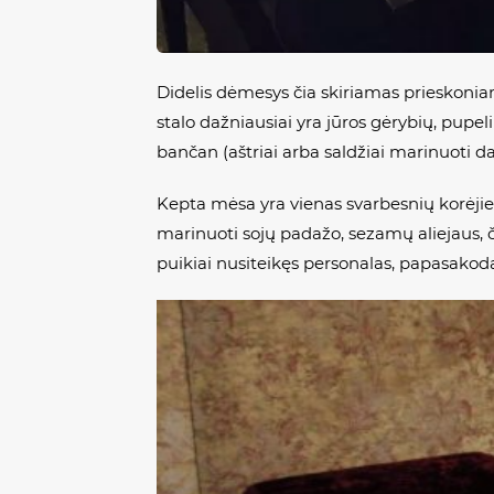
Didelis dėmesys čia skiriamas prieskonia
stalo dažniausiai yra jūros gėrybių, pupelių
bančan
(aštriai arba saldžiai marinuoti d
Kepta mėsa yra vienas svarbesnių korėjieči
marinuoti sojų padažo, sezamų aliejaus, č
puikiai nusiteikęs personalas, papasakoda