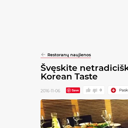
pasirinkimą
Patvirtinti
visus
Restoranų naujienos
Švęskite netradicišk
Korean Taste
Paske
Save
0
2016-11-06