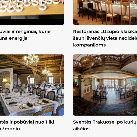
viai ir renginiai, kurie
Restoranas „Užupio klasika
una energija
šauni švenčių vieta nedide
kompanijoms
tės ir pobūviai nuo 1 iki
Šventės Trakuose, po kurių 
0 žmonių
aikčios