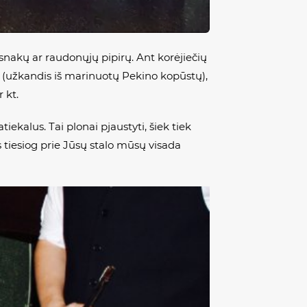
snakų ar raudonųjų pipirų. Ant korėjiečių
i
(užkandis iš marinuotų Pekino kopūstų),
r kt.
ekalus. Tai plonai pjaustyti, šiek tiek
 tiesiog prie Jūsų stalo mūsų visada