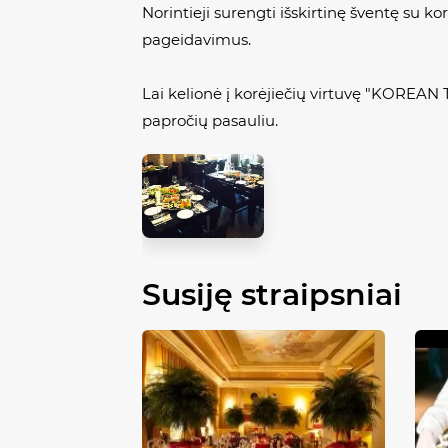
Norintieji surengti išskirtinę šventę su korė
pageidavimus.
Lai kelionė į korėjiečių virtuvę "KOREAN 
papročių pasauliu.
Susiję straipsniai