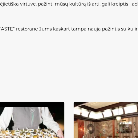
jietiška virtuve, pažinti mūsų kultūrą iš arti, gali kreiptis į ad
TASTE" restorane Jums kaskart tampa nauja pažintis su kulinar