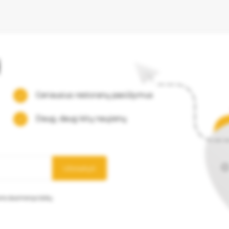
į
Geriausius restoranų pasiūlymus
Daug, daug kitų naujienų
Užsisakyti
mens duomenys būtų