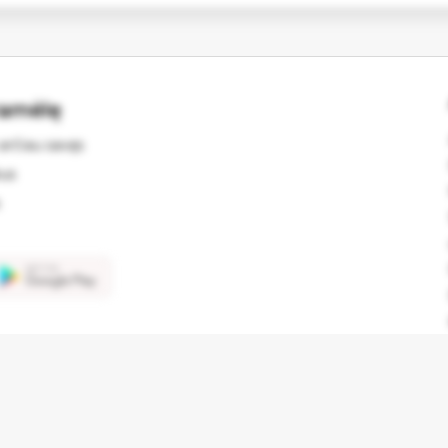
ramėlę
arčiau savęs
kus
© 2