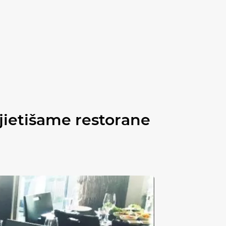
rėjietišame restorane