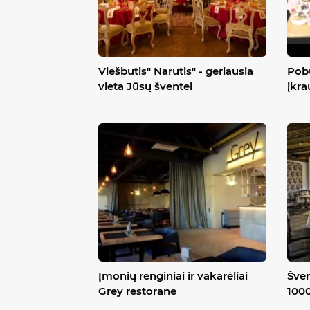
Viešbutis" Narutis" - geriausia
Pobū
vieta Jūsų šventei
įkra
Įmonių renginiai ir vakarėliai
Šven
Grey restorane
100