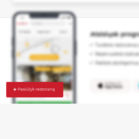
Atsisiųsk prog
Turėkite restoranus 
Rezervuokite staliu
Palikite atsiliepimus
+
Pasiūlyk restoraną