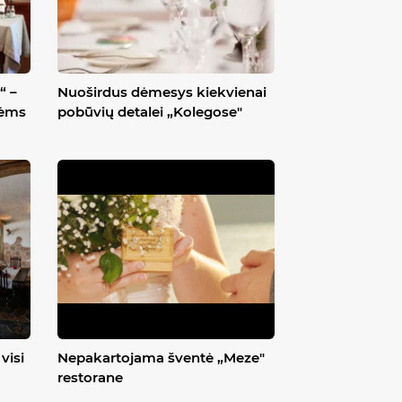
“ –
Nuoširdus dėmesys kiekvienai
lėms
pobūvių detalei „Kolegose"
visi
Nepakartojama šventė „Meze"
restorane