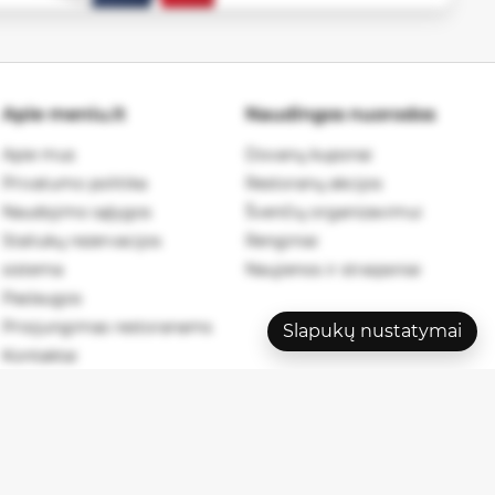
Apie meniu.lt
Naudingos nuorodos
Apie mus
Dovanų kuponai
Privatumo politika
Restoranų akcijos
Naudojimo sąlygos
Švenčių organizavimui
Staliukų rezervacijos
Renginiai
sistema
Naujienos ir straipsniai
Paslaugos
Prisijungimas restoranams
Slapukų nustatymai
Kontaktai
026 meniu.lt. Visos teisės saugomos.
Privatumo politika
.