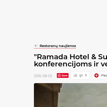
pasirinkimą
Patvirtinti
visus
Restoranų naujienos
"Ramada Hotel & Sui
konferencijoms ir v
Pask
Save
0
2016-08-02