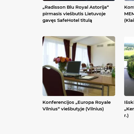
„Radisson Blu Royal Astorija“
Konf
pirmasis viešbutis Lietuvoje
MEM
gavęs SafeHotel titulą
(Kla
Konferencijos „Europa Royale
Išsk
Vilnius“ viešbutyje (Vilnius)
„Ker
r.)