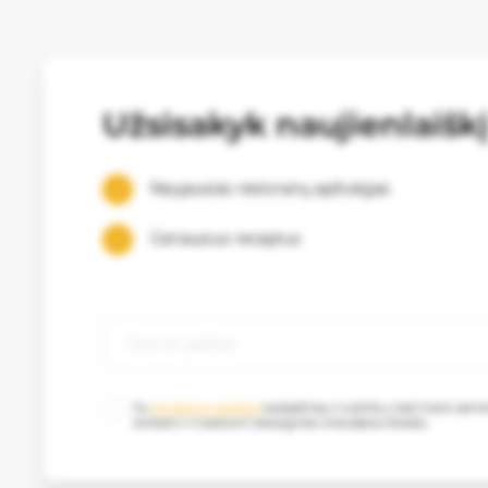
Užsisakyk naujienlaišk
Naujausias restoranų apžvalgas
Geriausius receptus
Su
privatumo politika
susipažinau ir sutinku, kad mano as
renkami ir tvarkomi tiesioginės rinkodaros tikslais.