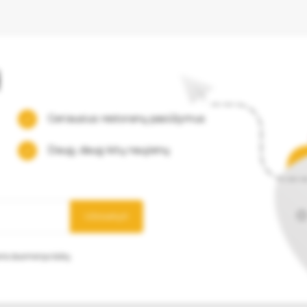
į
Geriausius restoranų pasiūlymus
Daug, daug kitų naujienų
Užsisakyti
mens duomenys būtų