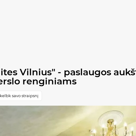
tes Vilnius" - paslaugos auk
erslo renginiams
elbk savo straipsnį