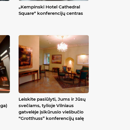
„Kempinski Hotel Cathedral
Square“ konferencijų centras
Leiskite pasiūlyti, Jums ir Jūsų
nga)
svečiams, tylioje Vilniaus
gatvelėje įsikūrusio viešbučio
“Grotthuss” konferencijų salę