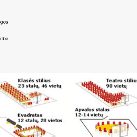
ugos
alba