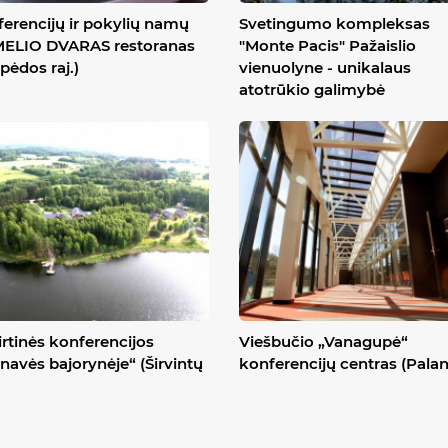
erencijų ir pokylių namų
Svetingumo kompleksas
ELIO DVARAS restoranas
"Monte Pacis" Pažaislio
ipėdos raj.)
vienuolyne - unikalaus
atotrūkio galimybė
irtinės konferencijos
Viešbučio „Vanagupė“
navės bajorynėje“ (Širvintų
konferencijų centras (Pala