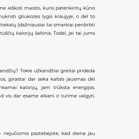
ume ieškoti maisto, kuris patenkintų kūno
ukristi gliukozės lygis kraujyje, o dėl to
tiekalų (dažniausiai tai smarkiai perdirbti
ščių kalorijų šaltinis. Todėl, jei tai jums
užkandžių? Tokie užkandžiai greitai prideda
os, įprastai dar seka kaltės jausmas dėl
nkamai kalorijų, jam trūksta energijos.
 vis dar esame alkani ir turime valgyti.
i – nejučiomis pastebėjote, kad diena jau