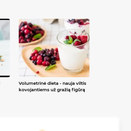
i
Volumetrinė dieta - nauja viltis
kovojantiems už gražią figūrą