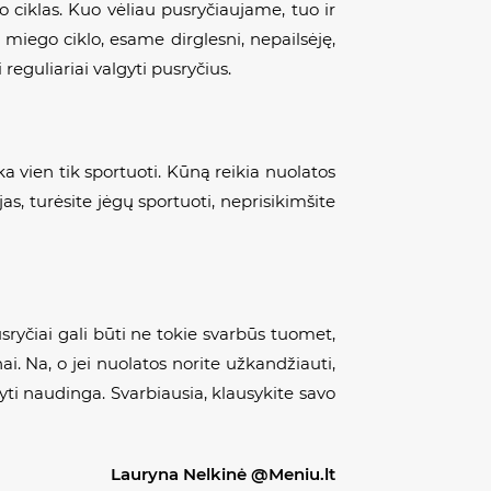
o ciklas. Kuo vėliau pusryčiaujame, tuo ir
miego ciklo, esame dirglesni, nepailsėję,
eguliariai valgyti pusryčius.
a vien tik sportuoti. Kūną reikia nuolatos
as, turėsite jėgų sportuoti, neprisikimšite
usryčiai gali būti ne tokie svarbūs tuomet,
ai. Na, o jei nuolatos norite užkandžiauti,
ti naudinga. Svarbiausia, klausykite savo
Lauryna Nelkinė @Meniu.lt