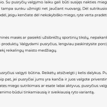
io. Su pusryčių valgymo laiku gali būti susijęs nakties mieg
, tampa sunku užmigti net jaučiant nuovargį. Dėl sutrikusio 
ėl, jeigu kenčiate dėl nekokybiško miego, ryte verta pradėti r
ninės masės ar pasiekti užsibrėžtų sportinių tikslų, nepakank
 produktų. Valgydami pusryčius, lengviau paskirstysite porcij
ekį reikalingų maisto medžiagų.
usryčius valgyti būtina. Reikėtų atsižvelgti į kelis dalykus. P
p pat, jei pusryčiai jums yra kančia ir juos valgote priverstin
ės miego sutrikimais ar esate labai aktyvus, pusryčius valgy
venimo būdui tinkamiausią ir sveikiausią ryto variantą.