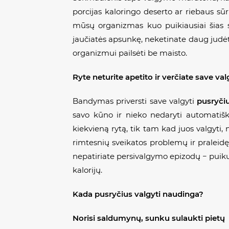
porcijas kaloringo deserto ar riebaus sūr
mūsų organizmas kuo puikiausiai šias suk
jaučiatės apsunkę, neketinate daug judėti,
organizmui pailsėti be maisto.
Ryte neturite apetito ir ver
čiate save val
Bandymas priversti save valgyti
pusryči
savo kūno ir nieko nedaryti automatiškai
kiekvieną rytą, tik tam kad juos valgyti,
rimtesnių sveikatos problemų ir praleidę
nepatiriate persivalgymo epizodų − puiku! 
kalorijų.
Kada pusryčius valgyti naudinga?
Norisi saldumynų, sunku sulaukti pietų