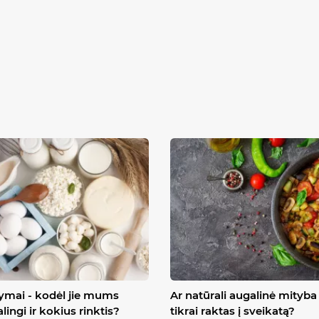
ymai - kodėl jie mums
Ar natūrali augalinė mityba 
alingi ir kokius rinktis?
tikrai raktas į sveikatą?