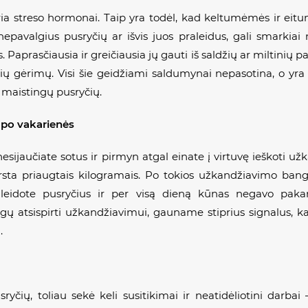
ria streso hormonai. Taip yra todėl, kad keltumėmės ir eit
nepavalgius pusryčių ar išvis juos praleidus, gali smarkiai n
aprasčiausia ir greičiausia jų gauti iš saldžių ar miltinių pa
ių gėrimų. Visi šie geidžiami saldumynai nepasotina, o yra tu
e maistingų pusryčių.
 po vakarienės
k nesijaučiate sotus ir pirmyn atgal einate į virtuvę ieškoti 
irsta priaugtais kilogramais. Po tokios užkandžiavimo bang
raleidote pusryčius ir per visą dieną kūnas negavo paka
 atsispirti užkandžiavimui, gauname stiprius signalus, kad
.
usryčių, toliau sekė keli susitikimai ir neatidėliotini darba