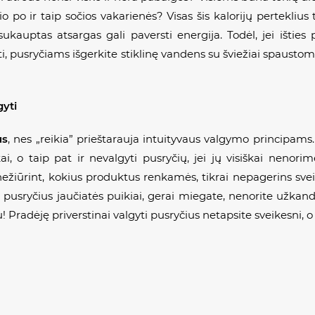
io po ir taip sočios vakarienės? Visas šis kalorijų pertekliu
auptas atsargas gali paversti energija. Todėl, jei išties p
 pusryčiams išgerkite stiklinę vandens su šviežiai spaustomis c
gyti
us
, nes „reikia” prieštarauja intuityvaus valgymo principams
, o taip pat ir nevalgyti pusryčių, jei jų visiškai nenori
 nežiūrint, kokius produktus renkamės, tikrai nepagerins sveik
 pusryčius jaučiatės puikiai, gerai miegate, nenorite užkand
Pradėję priverstinai valgyti pusryčius netapsite sveikesni, o