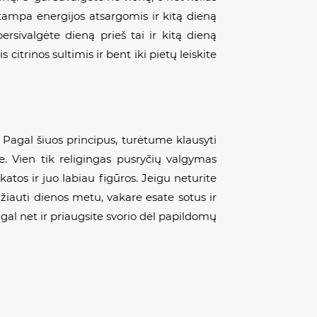
s tampa energijos atsargomis ir kitą dieną
ersivalgėte dieną prieš tai ir kitą dieną
itrinos sultimis ir bent iki pietų leiskite
. Pagal šiuos principus, turėtume klausyti
me. Vien tik religingas pusryčių valgymas
atos ir juo labiau figūros. Jeigu neturite
žiauti dienos metu, vakare esate sotus ir
 gal net ir priaugsite svorio dėl papildomų