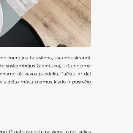
me energijos, bus silpna, skaudės skrandį.
yte suskambėjus žadintuvui, jį išjungiame
iname tik kavos puodeliu. Tačiau, ar dėl
l vis dėlto mūsų mamos klydo ir pusryčių
ų. O gal suvalgėte ne vieną, o net kelias