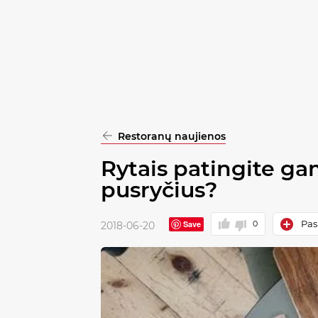
pasirinkimą
Patvirtinti
visus
Restoranų naujienos
Rytais patingite ga
pusryčius?
Pask
Save
0
2018-06-20