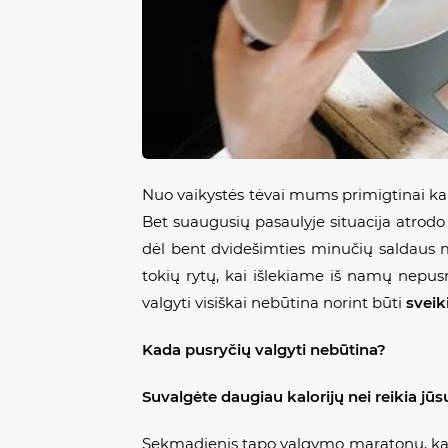
Nuo vaikystės tėvai mums primigtinai kart
Bet suaugusių pasaulyje situacija atrodo
dėl bent dvidešimties minučių saldaus m
tokių rytų, kai išlekiame iš namų nepus
valgyti visiškai nebūtina norint būti
svei
Kada pusryčių valgyti nebūtina?
Suvalgėte daugiau kalorijų nei reikia jūsų
Sekmadienis tapo valgymo maratonu, kai a