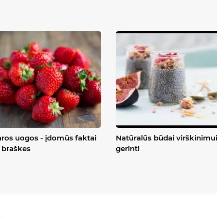
ros uogos - įdomūs faktai
Natūralūs būdai virškinimu
 braškes
gerinti