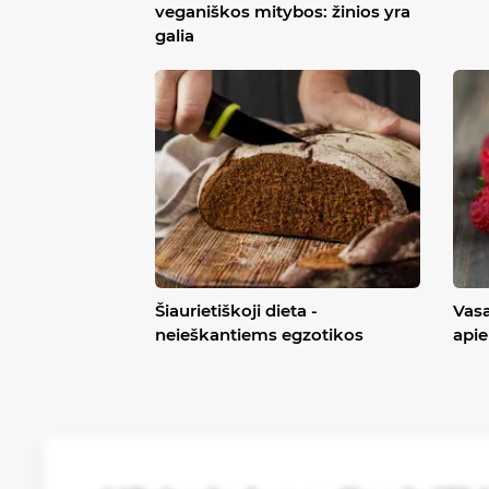
veganiškos mitybos: žinios yra
galia
Šiaurietiškoji dieta -
Vasa
neieškantiems egzotikos
apie