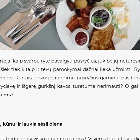
oja, kaip svarbu ryte pavalgyti pusryčius, juk be jų neturėsi
 šiek tiek kitaip ir tėvų pamokymai dažnai lieka užmiršti. R
iego. Kartais tiesiog patingime pusryčius gaminti, pasitenk
ryčiavę ir išgėrę gurkšnį kavos, turėtume nerimauti? O ga
kiems
?
 kūnui ir laukia sė
sli diena
trodo norisi visko ir nėra pabaigos? Visiems būna tokių dien