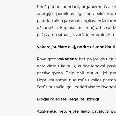
Prieš pat atsibundant, organizme išsiski
energijos poreikius. Ilgai po atsikėlimo 
padidėti alkio jausmas angliavandeniams. P
užkandžiai, kepiniai, desertai) arba saldž
pažįstama situacija, verčiau nepraleiskit
Vakare jaučiate alkį
, norite u
žkandžiauti
Pavalgėte
vakarienę
, bet po jos vis tie
nereikiamų kalorijų, kurios lengvai pav
persivalgymo. Taip gali nutikti, jei p
Nepriklausomai nuo mūsų valios pastangų
Sotūs pusryčiai gali padėti viso to išvengti
Blogai miegate, negalite u
ž
migti
Atsikėlėte, neturėjote laiko pavalgyti p