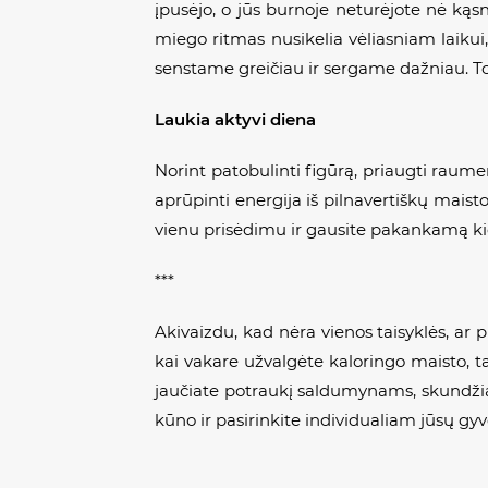
įpusėjo, o jūs burnoje neturėjote nė kąsn
miego ritmas nusikelia vėliasniam laikui
senstame greičiau ir sergame dažniau. Tod
Laukia aktyvi diena
Norint patobulinti figūrą, priaugti raume
aprūpinti energija iš pilnavertiškų maisto
vienu prisėdimu ir gausite pakankamą ki
***
Akivaizdu, kad nėra vienos taisyklės, ar p
kai vakare užvalgėte kaloringo maisto, tai
jaučiate potraukį saldumynams, skundžiat
kūno ir pasirinkite individualiam jūsų gy