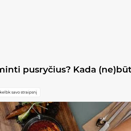
minti pusryčius? Kada (ne)būt
elbk savo straipsnį