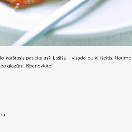
o karštasis patiekalas? Lašiša – visada puiki išeitis. Norime
upo glazūra. Išbandykite!
irų