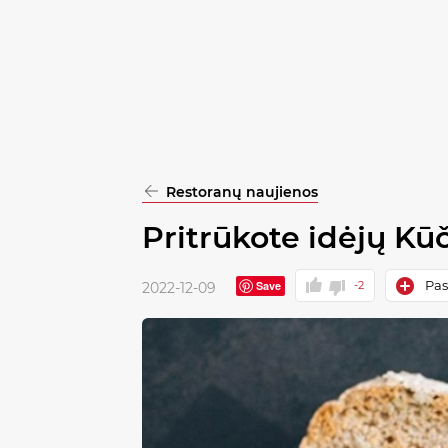
pasirinkimą
Patvirtinti
visus
Restoranų naujienos
Pritrūkote idėjų Kūč
Pas
Save
-2
2022-12-09