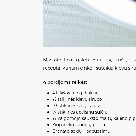
Mąstote, koks galėtų būti jūsų Kūčių stal
receptą, kuriam cinkelį suteikia klevų sir
4 porcijoms reikės:
4 lašišos filė gabalėlių
½ stiklinės klevų sirupo
1/3 stiklinės sojų padažo
¼ stiklinės apelsinų sulčių
¼ valgomojo šaukšto maltų kajeno pip
Žiupsnelio juodųjų pipirų
Granato sėklų – papuošimui