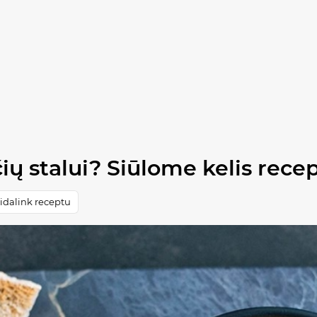
ių stalui? Siūlome kelis rece
idalink receptu