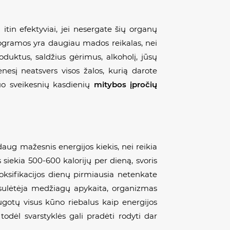
itin efektyviai, jei nesergate šių organų
rogramos yra daugiau mados reikalas, nei
duktus, saldžius gėrimus, alkoholį, jūsų
esį neatsvers visos žalos, kurią darote
nuo sveikesnių kasdienių
mitybos įpročių
g mažesnis energijos kiekis, nei reikia
siekia 500-600 kalorijų per dieną, svoris
toksifikacijos dienų pirmiausia netenkate
 sulėtėja medžiagų apykaita, organizmas
gotų visus kūno riebalus kaip energijos
todėl svarstyklės gali pradėti rodyti dar