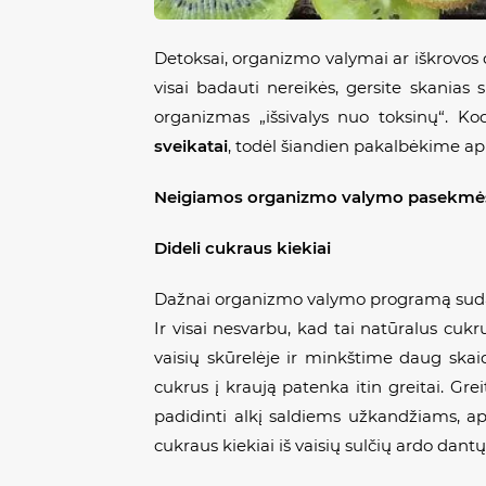
Detoksai, organizmo valymai ar iškrovos d
visai badauti nereikės, gersite skanias s
organizmas „išsivalys nuo toksinų“. 
sveikatai
, todėl šiandien pakalbėkime ap
Neigiamos organizmo valymo pasekm
ė
Dideli cukraus kiekiai
Dažnai organizmo valymo programą sudaro 
Ir visai nesvarbu, kad tai natūralus cukr
vaisių skūrelėje ir minkštime daug skai
cukrus į kraują patenka itin greitai. Gr
padidinti alkį saldiems užkandžiams, aps
cukraus kiekiai iš vaisių sulčių ardo dan