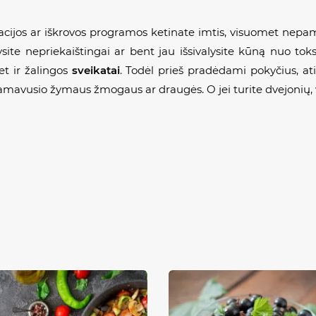
acijos ar iškrovos programos ketinate imtis, visuomet nepa
site nepriekaištingai ar bent jau išsivalysite kūną nuo to
t ir žalingos
sveikatai
. Todėl prieš pradėdami pokyčius, atid
mavusio žymaus žmogaus ar draugės. O jei turite dvejonių, ve