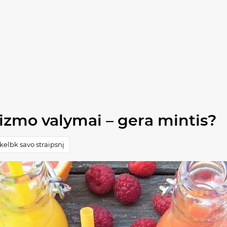
nizmo valymai – gera mintis?
elbk savo straipsnį