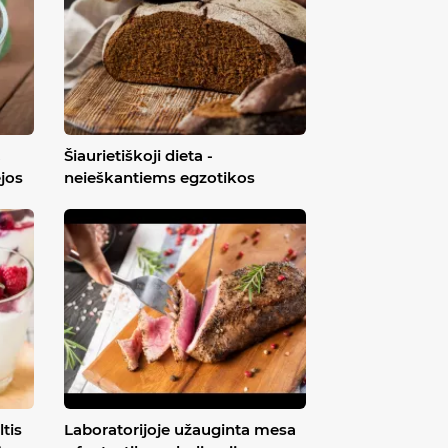
,
Šiaurietiškoji dieta -
ėjos
neieškantiems egzotikos
ltis
Laboratorijoje užauginta mesa