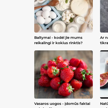
Baltymai - kodėl jie mums
Ar n
reikalingi ir kokius rinktis?
tikr
Vasaros uogos - įdomūs faktai
Natū