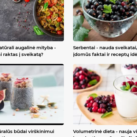
atūrali augalinė mityba -
Serbentai - nauda sveikatai
ai raktas į sveikatą?
įdomūs faktai ir receptų id
ralūs būdai virškinimui
Volumetrinė dieta - nauja vi