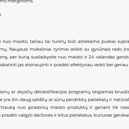
noms merginoms.
s
i nuo maisto, tačiau tai turėtų būti atliekama puikiai sup
imų. Naujausi moksliniai tyrimai atlikti su gyvūnais rado įr
dieną, per kurią susilaikysite nuo maisto ir 24 valandas gers
skatinti jas atsinaujinti ir pradėti efektyviau veikti bei geri
ienų ar skysčių detoksifikacijos programų teigiamas bruožas
a itin daug saldžių ar sūrių perdirbtų patiekalų ir natūralu
rauką nuo įprastinių maisto produktų ir geriant tik nesal
au pradėti valgyti daržoves ir kitus patiekalus, kuriuose gero