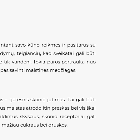
rantant savo kūno reikmes ir pasitarus su
odymų, teigiančių, kad sveikatai gali būti
ite tik vandenį. Tokia paros pertrauka nuo
au pasisavinti maistines medžiagas.
 – geresnis skonio jutimas. Tai gali būti
s maistas atrodo itin prėskas bei visiškai
dintus skysčius, skonio receptoriai gali
kai mažiau cukraus bei druskos.