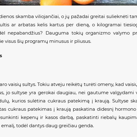
ienos skamba viliojančiai, o jų pažadai greitai sulieknėti t
ultis ar arbatas kelis kartus per dieną, o kilogramai tiesio
Kodėl nepabandžius? Dauguma tokių organizmo valymo p
ie visus šių programų minusus ir pliusus.
s
vaisių sultys. Tokiu atveju reikėtų turėti omeny, kad vaisių 
us, jo sultyse yra gerokai daugiau, nei gautume valgydami vai
dulų, kurios sulėtina cukraus patekimą į kraują. Sultyse s
eitas cukraus patekimas į kraują paskatina didesnį hormono in
unkinti kepenų ir kasos darbą, paskatinti riebalų kaupimąsi
tų emalį, todėl dantys daug greičiau genda.