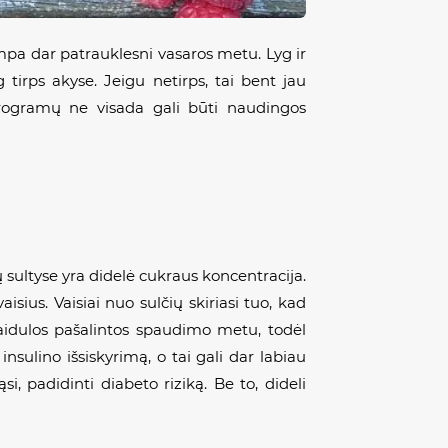
ampa dar patrauklesni vasaros metu. Lyg ir
g tirps akyse. Jeigu netirps, tai bent jau
rogramų ne visada gali būti naudingos
sultyse yra didelė cukraus koncentracija.
sius. Vaisiai nuo sulčių skiriasi tuo, kad
kaidulos pašalintos spaudimo metu, todėl
sulino išsiskyrimą, o tai gali dar labiau
, padidinti diabeto riziką. Be to, dideli