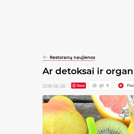
pasirinkimą
Patvirtinti
visus
Restoranų naujienos
Ar detoksai ir orga
Pask
Save
0
2018-06-28