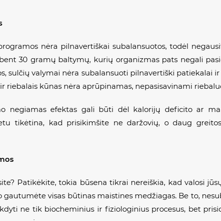
s
s programos nėra pilnavertiškai subalansuotos, todėl negaus
bent 30 gramų baltymų, kurių organizmas pats negali pasig
, sulčių valymai nėra subalansuoti pilnavertiški patiekalai i
s ir riebalais kūnas nėra aprūpinamas, nepasisavinami riebalu
 negiamas efektas gali būti dėl kalorijų deficito ar m
etu tikėtina, kad prisikimšite ne daržovių, o daug greito
emos
ite? Patikėkite, tokia būsena tikrai nereiškia, kad valosi jū
rio gautumėte visas būtinas maistines medžiagas. Be to, nesu
ikdyti ne tik biocheminius ir fiziologinius procesus, bet pri