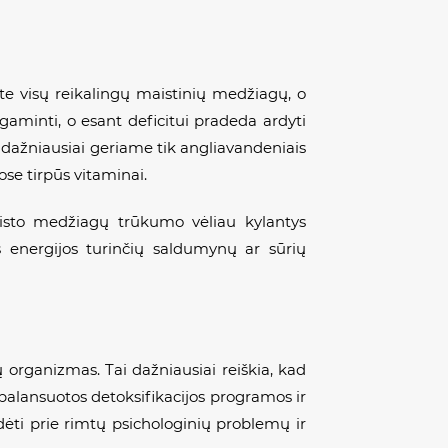
ite visų reikalingų maistinių medžiagų, o
aminti, o esant deficitui pradeda ardyti
r dažniausiai geriame tik angliavandeniais
ose tirpūs vitaminai.
aisto medžiagų trūkumo vėliau kylantys
s energijos turinčių saldumynų ar sūrių
sų organizmas. Tai dažniausiai reiškia, kad
balansuotos detoksifikacijos programos ir
sidėti prie rimtų psichologinių problemų ir