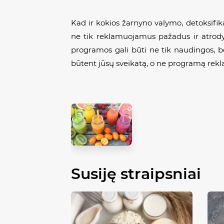
Kad ir kokios žarnyno valymo, detoksifik
ne tik reklamuojamus pažadus ir atrody
programos gali būti ne tik naudingos, be
būtent jūsų sveikatą, o ne programą rekla
Susiję straipsniai