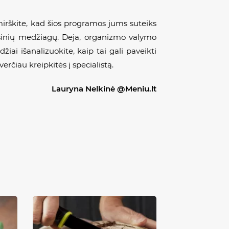
mirškite, kad šios programos jums suteiks
ksinių medžiagų. Deja, organizmo valymo
žiai išanalizuokite, kaip tai gali paveikti
rčiau kreipkitės į specialistą.
Lauryna Nelkinė @Meniu.lt