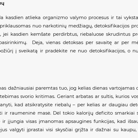
nų
oda kasdien atlieka organizmo valymo procesus ir tai vyksta 
e priklausomas nuo narkotinių medžiagų, detoksifikacijos p
 jei kasdien kemšate perdirbtus, riebaluose skrudintus pro
 pasirinkimų. Deja, vienas detoksas per savaitę ar per mėn
ožiūrį į sveikatą ir pradėkite ne nuo detoksifikacijos, o 
dažniausiai paremtas tuo, jog kelias dienas vartojamas dau
bimas svorio kritimas. Geriant arbatas ar sultis, kurios vos 
manyti, kad atsikratysite riebalų – per kelias ar daugiau de
ti ir raumeninė masė. Dėl tokio kalorijų deficito smarkiai
 ir įjungia visas įmanomas apsaugines funkcijas, kad išsau
us valgyti įprastai visi skysčiai grįžta ir dažnai su kaupu, 