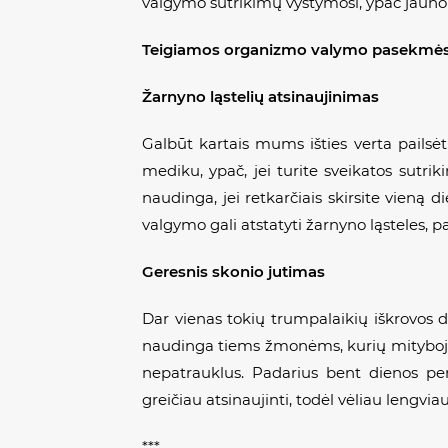
valgymo sutrikimų vystymosi, ypač jau
Teigiamos organizmo valymo pasekm
ė
Žarnyno ląstelių atsinaujinimas
Galbūt kartais mums išties verta pailsėt
mediku, ypač, jei turite sveikatos sutrik
naudinga, jei retkarčiais skirsite vieną 
valgymo gali atstatyti žarnyno ląsteles, pa
Geresnis skonio jutimas
Dar vienas tokių trumpalaikių iškrovos d
naudinga tiems žmonėms, kurių mityboje yr
nepatrauklus. Padarius bent dienos pert
greičiau atsinaujinti, todėl vėliau lengvi
***