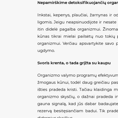
Nepamirškime detoksifikuojančių orga
Inkstai, kepenys, plaučiai, žarnynas ir 
ligomis. Jeigu neapsinuodijote ir nesat
itin didelė pagalba organizmui. Žinoma,
kūnas tikrai mielai pailsėtų nuo tokių
organizmui. Verčiau apsvartykite savo p
ugdymo.
Svoris krenta, o tada grįžta su kaupu
Organizmo valymo programų efektyvumas 
žmogaus kūnui, todėl daug greičiau paste
išties pradeda kristi. Tačiau klaidinga 
organizmo skysčių, o dažnai pradeda ir
gauna signalą, kad jūs dabar badaujate
rezervą besitęsiančiam badui. Tik pradėj
didesnius skaičius.