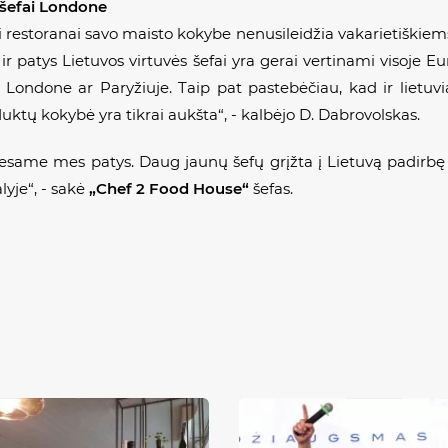
r šefai Londone
i restoranai savo maisto kokybe nenusileidžia vakarietiškiem
 ir patys Lietuvos virtuvės šefai yra gerai vertinami visoje 
 Londone ar Paryžiuje. Taip pat pastebėčiau, kad ir lietuvia
ktų kokybė yra tikrai aukšta“, - kalbėjo D. Dabrovolskas.
 esame mes patys. Daug jaunų šefų grįžta į Lietuvą padirbę 
alyje“, - sakė
„Chef 2 Food House“
šefas.