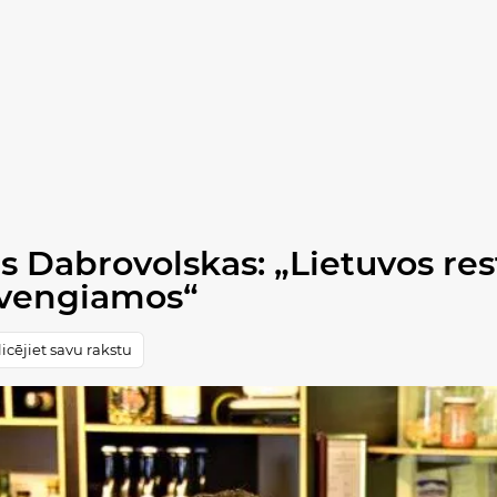
us Dabrovolskas: „Lietuvos res
švengiamos“
icējiet savu rakstu