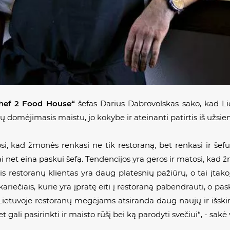
hef 2 Food House“
šefas Darius Dabrovolskas sako, kad Li
ių domėjimasis maistu, jo kokybe ir ateinanti patirtis iš užsien
i, kad žmonės renkasi ne tik restoraną, bet renkasi ir šefus
ai net eina paskui šefą. Tendencijos yra geros ir matosi, kad ž
s restoranų klientas yra daug platesnių pažiūrų, o tai įtakoj
iečiais, kurie yra įpratę eiti į restoraną pabendrauti, o pasku
 Lietuvoje restoranų mėgėjams atsiranda daug naujų ir išskirt
 gali pasirinkti ir maisto rūšį bei ką parodyti svečiui“, - sakė 