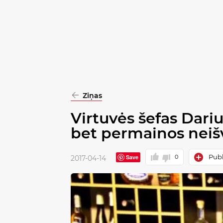
pasirinkimą
Patvirtinti
visus
Ziņas
Virtuvės šefas Dari
bet permainos nei
Publ
Save
0
2017-04-14