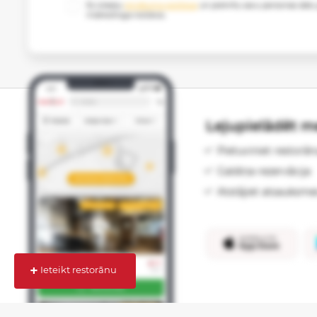
Es izlasīju
privātuma politikas
un piekrītu savu personas datu
mārketinga nolūkos.
Lejupielādēt me
Pietuviniet restorān
Galdiņa rezervācija
Atstājiet atsauksme
+
Ieteikt restorānu