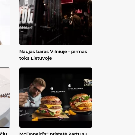
Naujas baras Vilniuje - pirmas
toks Lietuvoje
čių
McDonald’s“ pristatė kartu su