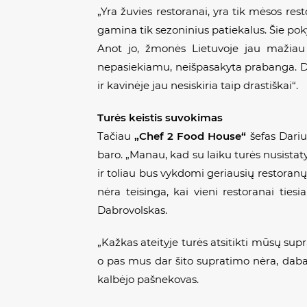
„Yra žuvies restoranai, yra tik mėsos rest
gamina tik sezoninius patiekalus. Šie pok
Anot jo, žmonės Lietuvoje jau mažiau 
nepasiekiamu, neišpasakyta prabanga. Daba
ir kavinėje jau nesiskiria taip drastiškai“.
Turės keistis suvokimas
Tačiau
„Chef 2 Food House“
šefas Dariu
baro. „Manau, kad su laiku turės nusistaty
ir toliau bus vykdomi geriausių restoranų ri
nėra teisinga, kai vieni restoranai tiesi
Dabrovolskas.
„Kažkas ateityje turės atsitikti mūsų supr
o pas mus dar šito supratimo nėra, dabar 
kalbėjo pašnekovas.