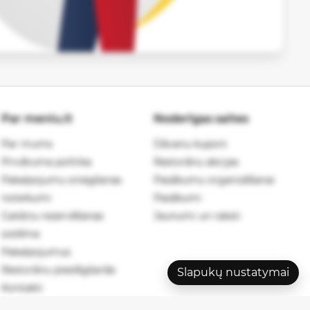
Par meniu.lt
Noderīgas saites
Par mums
Dāvanu kuponi
Privātuma politika
Restorānu akcijas
Pakalpojumu sniegšanas
Pasākumu organizēšanai
noteikumi
Pasākumi
Galdiņu rezervēšanas
Jaunumi un raksti
sistēma
Pakalpojumus
Restorānu pieslēgšanās
Slapukų nustatymai
Kontakti