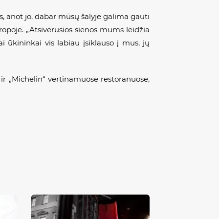
s, anot jo, dabar mūsų šalyje galima gauti
Europoje. „Atsivėrusios sienos mums leidžia
i ūkininkai vis labiau įsiklauso į mus, jų
ir „Michelin“ vertinamuose restoranuose,