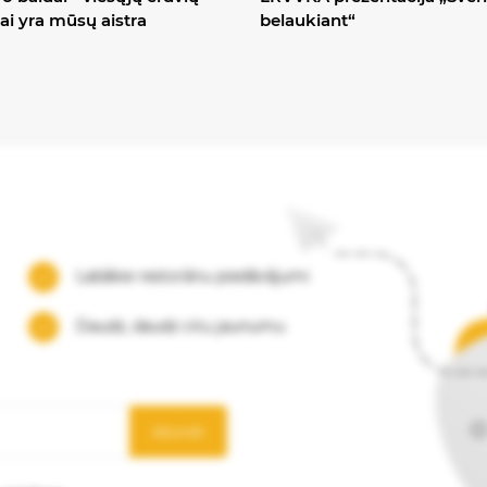
ai yra mūsų aistra
belaukiant“
Labākie restorānu piedāvājumi
Daudz, daudz citu jaunumu
Abonēt