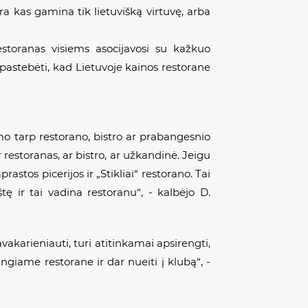
Yra kas gamina tik lietuvišką virtuvę, arba
storanas visiems asocijavosi su kažkuo
 pastebėti, kad Lietuvoje kainos restorane
mo tarp restorano, bistro ar prabangesnio
 restoranas, ar bistro, ar užkandinė. Jeigu
rastos picerijos ir „Stikliai“ restorano. Tai
štę ir tai vadina restoranu“, - kalbėjo D.
vakarieniauti, turi atitinkamai apsirengti,
ngiame restorane ir dar nueiti į klubą“, -