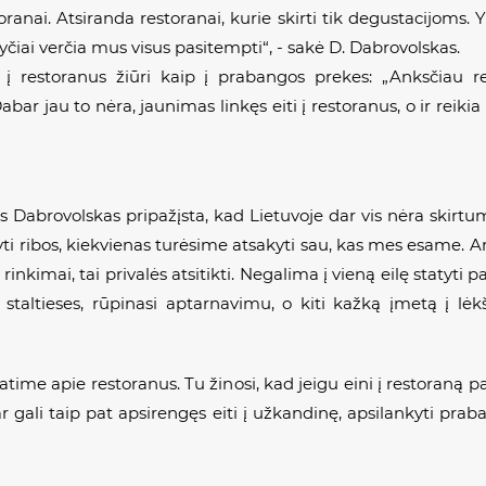
oranai. Atsiranda restoranai, kurie skirti tik degustacijoms. 
yčiai verčia mus visus pasitempti“, - sakė D. Dabrovolskas.
į restoranus žiūri kaip į prabangos prekes: „Anksčiau re
r jau to nėra, jaunimas linkęs eiti į restoranus, o ir reikia
s Dabrovolskas pripažįsta, kad Lietuvoje dar vis nėra skirtu
ti ribos, kiekvienas turėsime atsakyti sau, kas mes esame. Ar
nkimai, tai privalės atsitikti. Negalima į vieną eilę statyti pap
a staltieses, rūpinasi aptarnavimu, o kiti kažką įmetą į lėk
atime apie restoranus. Tu žinosi, kad jeigu eini į restoraną pa
gali taip pat apsirengęs eiti į užkandinę, apsilankyti praba