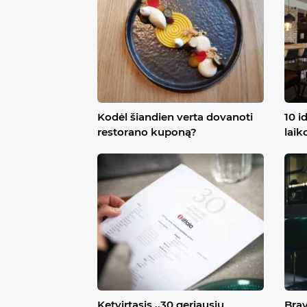
Kodėl šiandien verta dovanoti
10 i
restorano kuponą?
laik
Ketvirtasis ,,30 geriausių
Brav