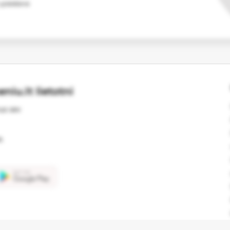
 glabāšanai
niu.lt lietotni
us sev
s