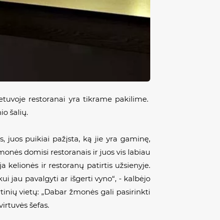
etuvoje restoranai yra tikrame pakilime.
io šalių.
, juos puikiai pažįsta, ką jie yra gaminę,
monės domisi restoranais ir juos vis labiau
a kelionės ir restoranų patirtis užsienyje.
i jau pavalgyti ar išgerti vyno“, - kalbėjo
inių vietų: „Dabar žmonės gali pasirinkti
virtuvės šefas.