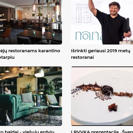
dėjų restoranams karantino
Išrinkti geriausi 2019 metų
otarpiu
restoranai
o baldai - viešųjų erdvių
LRVVKA prezentacija „Šven