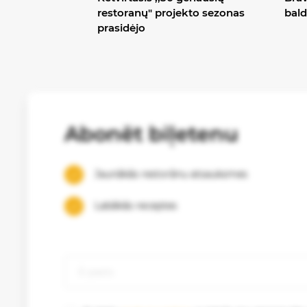
restoranų" projekto sezonas
bald
prasidėjo
Abonēt biļetenu
Jaunākās restorānu atsauksmes
Labākās receptes