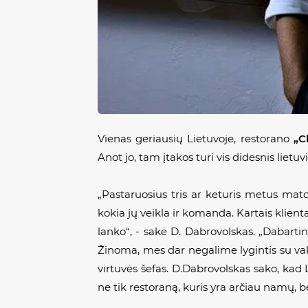
Vienas geriausių Lietuvoje, restorano
„C
Anot jo, tam įtakos turi vis didesnis lietuv
„Pastaruosius tris ar keturis metus matos
kokia jų veikla ir komanda. Kartais klient
lanko“, - sakė D. Dabrovolskas. „Dabartini
Žinoma, mes dar negalime lygintis su vakar
virtuvės šefas. D.Dabrovolskas sako, kad
ne tik restoraną, kuris yra arčiau namų, bet