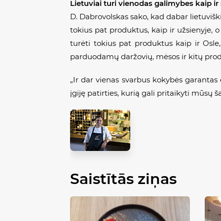
Lietuviai turi vienodas galimybes kaip i
D. Dabrovolskas sako, kad dabar lietuvišk
tokius pat produktus, kaip ir užsienyje, o
turėti tokius pat produktus kaip ir Osle,
parduodamų daržovių, mėsos ir kitų produ
„Ir dar vienas svarbus kokybės garantas
įgiję patirties, kurią gali pritaikyti mūsų š
Saistītās ziņas