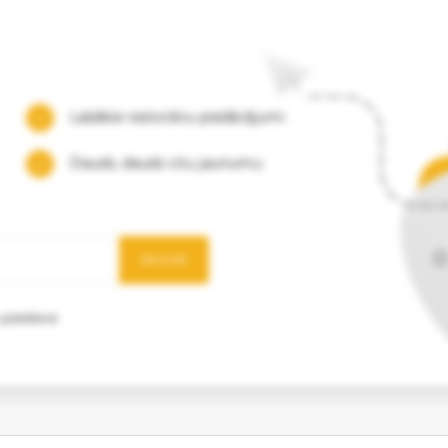
Labākie restorānu piedāvājumi
Daudz, daudz citu jaunumu
Abonēt
 glabāšanai