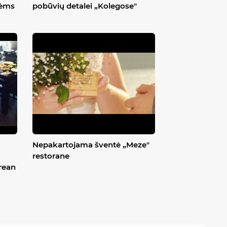
lėms
pobūvių detalei „Kolegose"
Nepakartojama šventė „Meze"
restorane
rean