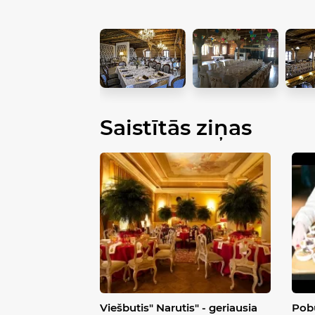
Saistītās ziņas
Viešbutis" Narutis" - geriausia
Pobū