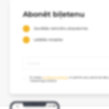
Abonēt biļetenu
Jaunākās restorānu atsauksmes
Labākās receptes
Es izlasīju
privātuma politikas
un piekrītu savu personas datu
mārketinga nolūkos.