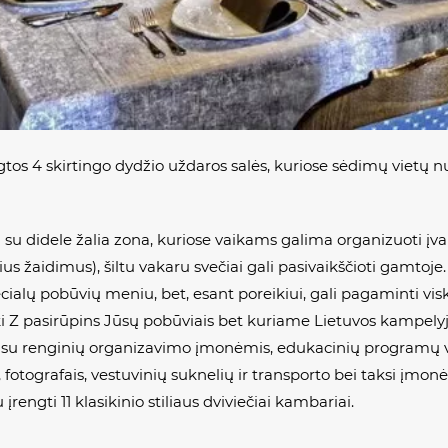
s 4 skirtingo dydžio uždaros salės, kuriose sėdimų vietų nuo
a su didele žalia zona, kuriose vaikams galima organizuoti įva
s žaidimus), šiltu vakaru svečiai gali pasivaikščioti gamtoje.
ialų pobūvių meniu, bet, esant poreikiui, gali pagaminti visk
ki Z pasirūpins Jūsų pobūviais bet kuriame Lietuvos kampelyj
 su renginių organizavimo įmonėmis, edukacinių programų ve
ais, fotografais, vestuvinių suknelių ir transporto bei taksi įmon
 įrengti 11 klasikinio stiliaus dviviečiai kambariai.