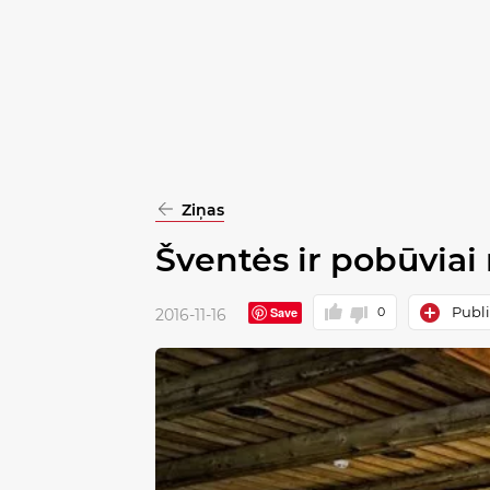
pasirinkimą
Patvirtinti
visus
Ziņas
Šventės ir pobūviai
Publi
Save
0
2016-11-16