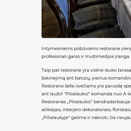
Intymesniems pobūviams restorane įrengto
profesionali garso ir multimedijos įranga.
Taip pat restorane yra vidinė lauko teras
šokinėjimą ant batutų, įvairius komandiniu
Restorano šefai svečiams yra paruošę spec
ant laužo! “Pilialaukio” komanda nuo A i
Restoranas „Pilialaukis“ bendradarbiauja
atlikėjais, interjero dekoratoriais, florist
„Pilialaukyje“ galima ir nakvoti, čia naujau