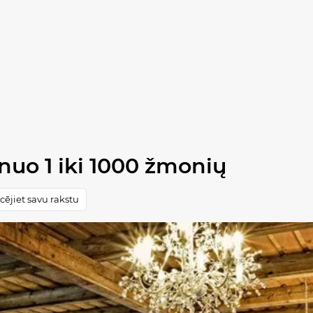
 nuo 1 iki 1000 žmonių
cējiet savu rakstu