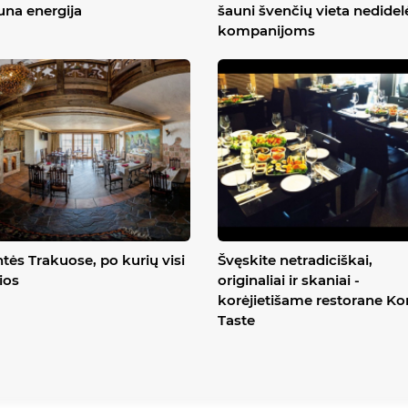
una energija
šauni švenčių vieta nedide
kompanijoms
tės Trakuose, po kurių visi
Švęskite netradiciškai,
ios
originaliai ir skaniai -
korėjietišame restorane Ko
Taste