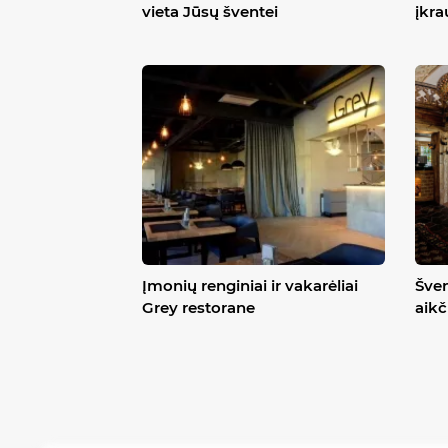
vieta Jūsų šventei
įkra
Įmonių renginiai ir vakarėliai
Šven
Grey restorane
aikč