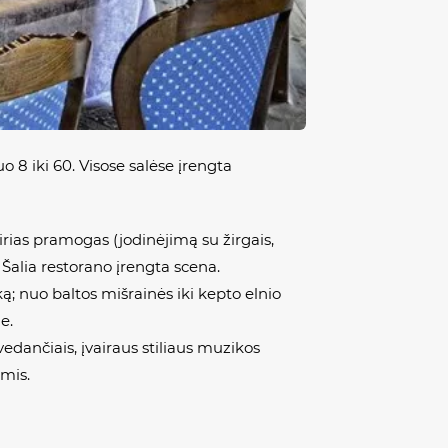
 8 iki 60. Visose salėse įrengta
irias pramogas (jodinėjimą su žirgais,
 Šalia restorano įrengta scena.
ą; nuo baltos mišrainės iki kepto elnio
e.
dančiais, įvairaus stiliaus muzikos
ėmis.