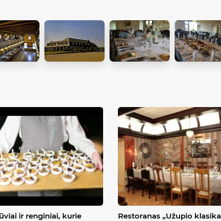
viai ir renginiai, kurie
Restoranas „Užupio klasika