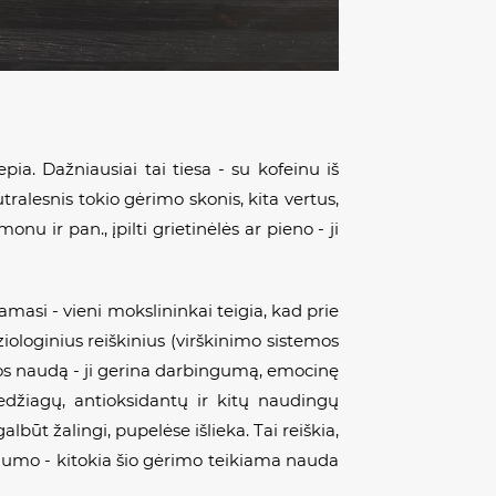
ia. Dažniausiai tai tiesa - su kofeinu iš
alesnis tokio gėrimo skonis, kita vertus,
 ir pan., įpilti grietinėlės ar pieno - ji
amasi - vieni mokslininkai teigia, kad prie
ologinius reiškinius (virškinimo sistemos
avos naudą - ji gerina darbingumą, emocinę
edžiagų, antioksidantų ir kitų naudingų
ūt žalingi, pupelėse išlieka. Tai reiškia,
ngumo - kitokia šio gėrimo teikiama nauda