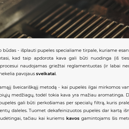
mo būdas - išplauti pupeles specialiame tirpale, kuriame esan
intasi, kad taip apdorota kava gali būti nuodinga (iš tie
procesui naudojamas griežtai reglamentuotas (ir labai ned
a nekelia pavojaus
sveikatai
.
namąjį šveicariškąjį metodą - kai pupelės ilgai mirkomos vand
vapiųjų medžiagų, todėl tokia kava yra mažiau aromatinga.
pelės gali būti perkošiamas per specialų filtrą, kuris pral
ntų daleles. Tuomet dekafeinizuotos pupelės dar kartą iš
dėtingai, tačiau kai kuriems
kavos
gamintojams šis meto