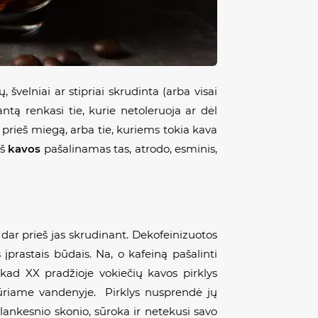
 švelniai ar stipriai skrudinta (arba visai
iantą renkasi tie, kurie netoleruoja ar dėl
r prieš miegą, arba tie, kuriems tokia kava
iš
kavos
pašalinamas tas, atrodo, esminis,
 dar prieš jas skrudinant. Dekofeinizuotos
įprastais būdais. Na, o kafeiną pašalinti
 kad XX pradžioje vokiečių kavos pirklys
sūriame vandenyje. Pirklys nusprendė jų
lankesnio skonio, sūroka ir netekusi savo