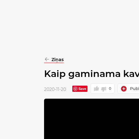
pasirinkimą
Patvirtinti
visus
Ziņas
Kaip gaminama kav
Publ
Save
0
2020-11-20