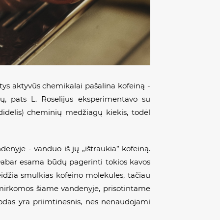
tys aktyvūs chemikalai pašalina kofeiną -
sų, pats L. Roselijus eksperimentavo su
idelis) cheminių medžiagų kiekis, todėl
enyje - vanduo iš jų „ištraukia” kofeiną.
 Dabar esama būdų pagerinti tokios kavos
eidžia smulkias kofeino molekules, tačiau
mirkomos šiame vandenyje, prisotintame
das yra priimtinesnis, nes nenaudojami