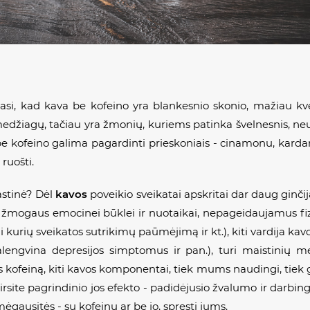
si, kad kava be kofeino yra blankesnio skonio, mažiau kvep
edžiagų, tačiau yra žmonių, kuriems patinka švelnesnis, neutr
 kofeino galima pagardinti prieskoniais - cinamonu, kardamonu
ruošti.
rastinė? Dėl
kavos
poveikio sveikatai apskritai dar daug ginčij
kį žmogaus emocinei būklei ir nuotaikai, nepageidaujamus fizi
i kurių sveikatos sutrikimų paūmėjimą ir kt.), kiti vardija k
alengvina depresijos simptomus ir pan.), turi maistinių m
kofeiną, kiti kavos komponentai, tiek mums naudingi, tiek galb
rsite pagrindinio jos efekto - padidėjusio žvalumo ir darbi
mėgausitės - su kofeinu ar be jo, spręsti jums.