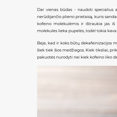
Dar vienas būdas - naudoti specialius 
nerūdijančio plieno prietaisą, kuris sandar
kofeino molekulėmis ir ištraukia jas i
molekulės lieka pupelės, todėl tokia kava
Beje, kad ir koks būtų dekafeinizacijos met
šiek tiek šios medžiagos. Kiek tiksliai, 
pakuotės nurodyti nei kiek kofeino liko 