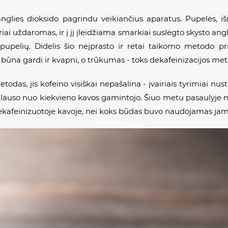
anglies dioksido pagrindu veikiančius aparatus. Pupelės, i
iai uždaromas, ir į jį įleidžiama smarkiai suslėgto skysto ang
š pupelių. Didelis šio neįprasto ir retai taikomo metodo
 būna gardi ir kvapni, o trūkumas - toks dekafeinizacijos me
odas, jis kofeino visiškai nepašalina - įvairiais tyrimiai nus
priklauso nuo kiekvieno kavos gamintojo. Šiuo metu pasaulyje n
dekafeinizuotoje kavoje, nei koks būdas buvo naudojamas jam 