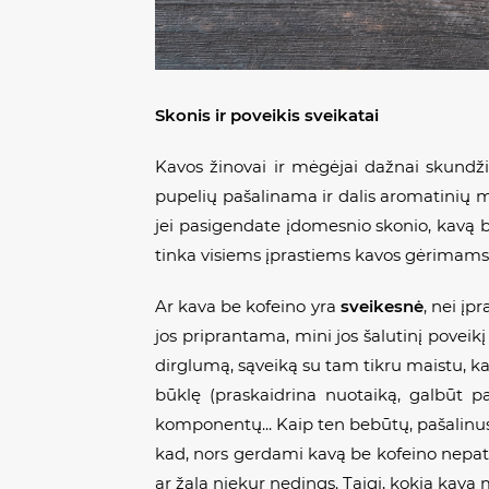
Skonis ir poveikis sveikatai
Kavos žinovai ir mėgėjai dažnai skundžia
pupelių pašalinama ir dalis aromatinių m
jei pasigendate įdomesnio skonio, kavą be
tinka visiems įprastiems kavos gėrimams 
Ar kava be kofeino yra
sveikesnė
, nei įp
jos priprantama, mini jos šalutinį povei
dirglumą, sąveiką su tam tikru maistu, ka
būklę (praskaidrina nuotaiką, galbūt p
komponentų... Kaip ten bebūtų, pašalinus 
kad, nors gerdami kavą be kofeino nepati
ar žala niekur nedings. Taigi, kokia kava 