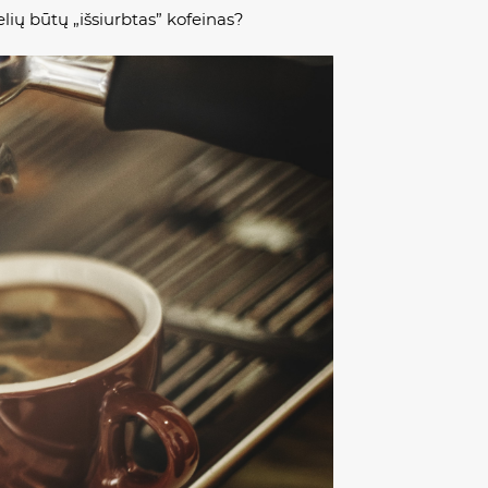
lių būtų „išsiurbtas” kofeinas?