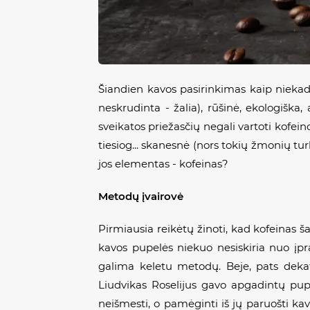
Šiandien kavos pasirinkimas kaip niekad pl
neskrudinta - žalia), rūšinė, ekologiška, 
sveikatos priežasčių negali vartoti kofein
tiesiog... skanesnė (nors tokių žmonių tu
jos elementas - kofeinas?
Metodų įvairovė
Pirmiausia reikėtų žinoti, kad kofeinas š
kavos pupelės niekuo nesiskiria nuo įpra
galima keletu metodų. Beje, pats dekafe
Liudvikas Roselijus gavo apgadintų pup
neišmesti, o pamėginti iš jų paruošti ka