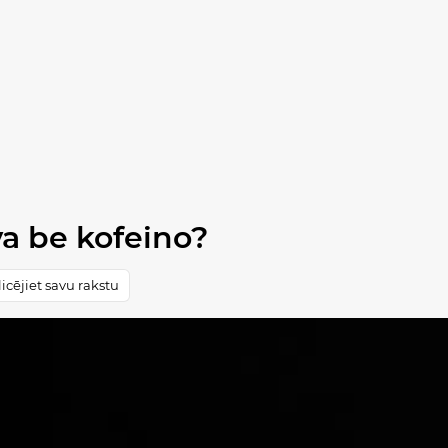
a be kofeino?
icējiet savu rakstu