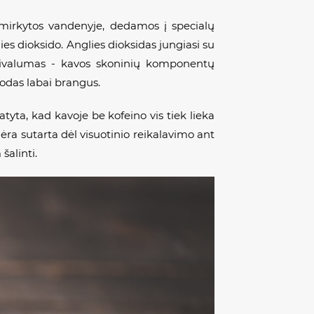
šmirkytos vandenyje, dedamos į specialų
lies dioksido. Anglies dioksidas jungiasi su
 privalumas - kavos skoninių komponentų
todas labai brangus.
tatyta, kad kavoje be kofeino vis tiek lieka
ėra sutarta dėl visuotinio reikalavimo ant
šalinti.