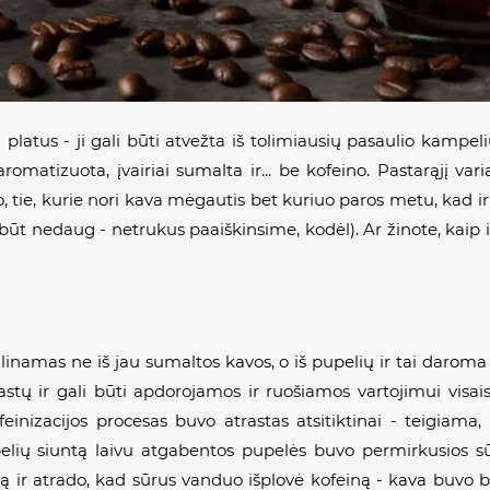
atus - ji gali būti atvežta iš tolimiausių pasaulio kampelių,
aromatizuota, įvairiai sumalta ir... be kofeino. Pastarąjį var
o, tie, kurie nori kava mėgautis bet kuriuo paros metu, kad i
rbūt nedaug - netrukus paaiškinsime, kodėl). Ar žinote, kaip 
alinamas ne iš jau sumaltos kavos, o iš pupelių ir tai daroma
stų ir gali būti apdorojamos ir ruošiamos vartojimui visais 
inizacijos procesas buvo atrastas atsitiktinai - teigiama,
elių siuntą laivu atgabentos pupelės buvo permirkusios 
vą ir atrado, kad sūrus vanduo išplovė kofeiną - kava buvo b