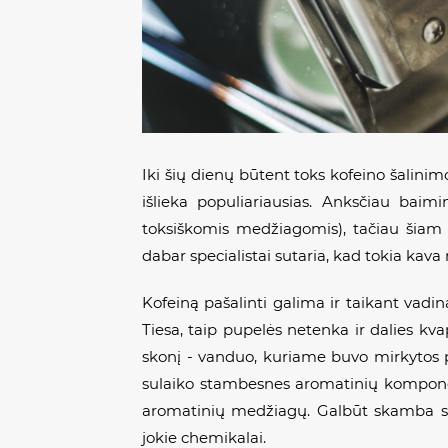
Iki šių dienų būtent toks kofeino šalini
išlieka populiariausias. Anksčiau baim
toksiškomis medžiagomis), tačiau šiam 
dabar specialistai sutaria, kad tokia kav
Kofeiną pašalinti galima ir taikant vadi
Tiesa, taip pupelės netenka ir dalies k
skonį - vanduo, kuriame buvo mirkytos pu
sulaiko stambesnes aromatinių kompone
aromatinių medžiagų. Galbūt skamba su
jokie chemikalai.