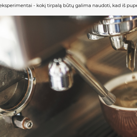
eksperimentai - kokį tirpalą būtų galima naudoti, kad iš pupe