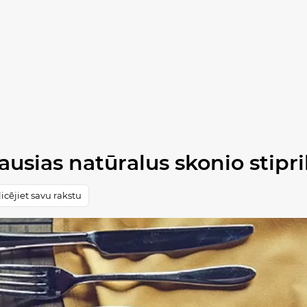
usias natūralus skonio stipri
icējiet savu rakstu