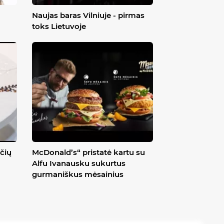
Naujas baras Vilniuje - pirmas
toks Lietuvoje
čių
McDonald’s“ pristatė kartu su
Alfu Ivanausku sukurtus
gurmaniškus mėsainius