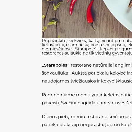
Pripažinkite, kiekvieną kartą einant pro natū
lietuvaičiai, esam ne ką prastesni kepsnių e
didmiesčiuose.
„Starapolė“
- kepsnių ir gurm
restoranas sulaukia ne tik vietinių gyventojų
„Starapolės“
restorane natūraliai anglimi
šonkauliukai. Aukštą patiekalų kokybę ir 
naudojamos šviežiausios ir kokybiškiausios
Pagrindiniame meniu yra ir keletas patiekal
pakeisti. Svečiui pageidaujant virtuvės še
Dienos pietų meniu restorane keičiamas ki
patiekalus, kitaip nei įprasta. Įdomu kaip