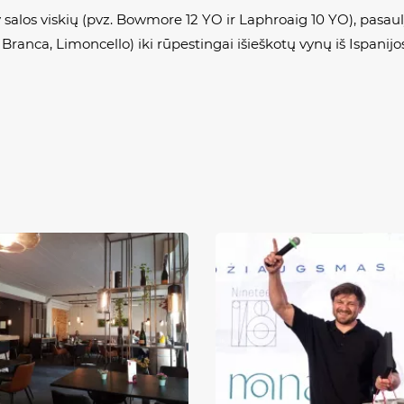
 salos viskių (pvz.
Bowmore
12 YO ir
Laphroaig
10 YO), pasaul
 Branca, Limoncello)
iki rūpestingai išieškotų vynų iš Ispanijos