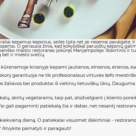
raliai kepamus kepsnius, seilės tįsta net jei neseniai pavalgėte. 
kspertai. O geriausia žinia, kad kokybiškai paruoštų kepsnių gali
aniško maisto restoranas įsikūręs Marijampolėje. Išskirtinis ir t
 bet ir miesto svečių.
 kūrenamoje krosnyje kepami jautienos, elnienos, ėrienos, kal
skonį garantuoja ne tik profesionalaus virtuvės šefo meistrišk
 žaliavos bei produktai iš vietinių lietuviškų ūkių. Dauguma t
ų, skirtų vegetarams, taip pat, atsižvelgiant į kliento poreiki
fai gali pagaminti patiekalą čia ir dabar, net nesantį restora
ekvieną dieną. O patiekalai visuomet išskirtiniai - restorano
? Atvykite pamatyti ir paragauti!