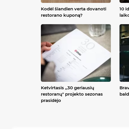
Kodėl šiandien verta dovanoti
10 i
restorano kuponą?
laik
Ketvirtasis ,,30 geriausių
Brav
restoranų" projekto sezonas
bald
prasidėjo