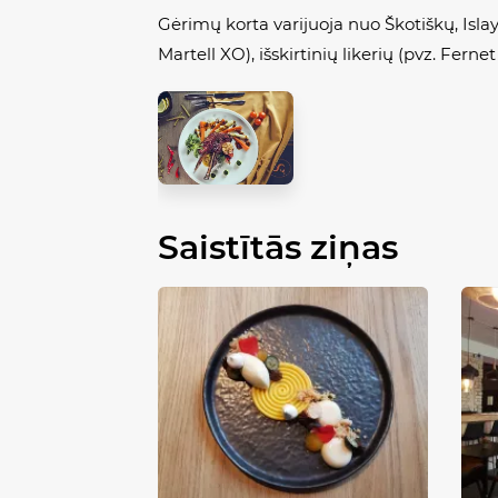
Gėrimų korta varijuoja nuo Škotiškų, Islay
Martell
XO), išskirtinių likerių (pvz.
Fernet
Saistītās ziņas