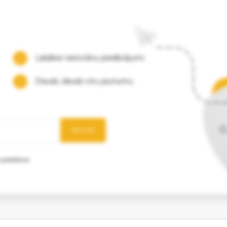
Labākie restorānu piedāvājumi
Daudz, daudz citu jaunumu
Abonēt
 glabāšanai