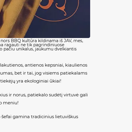
Ir nors BBQ kultūra kildinama iš JAV, mes,
ma ragauti ne tik pagrindiniuose
uo pačiu unikalus, jaukumu dvelkiantis
akutienos, antienos kepsniai, kiaulienos
umas, bet ir tai, jog visiems patiekalams
iekėjų yra ekologiniai ūkiai!
us ir norus, patiekalo sudėtį virtuvė gali
no meniu!
 šefai gamina tradicinius lietuviškus