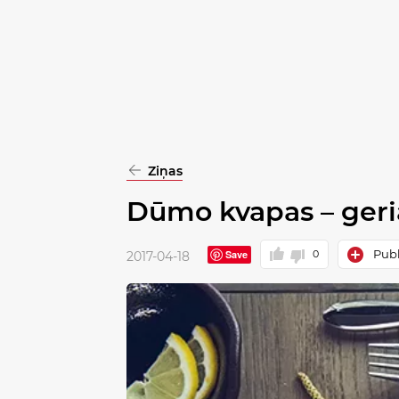
pasirinkimą
Patvirtinti
visus
Ziņas
Dūmo kvapas – geria
Publ
Save
0
2017-04-18