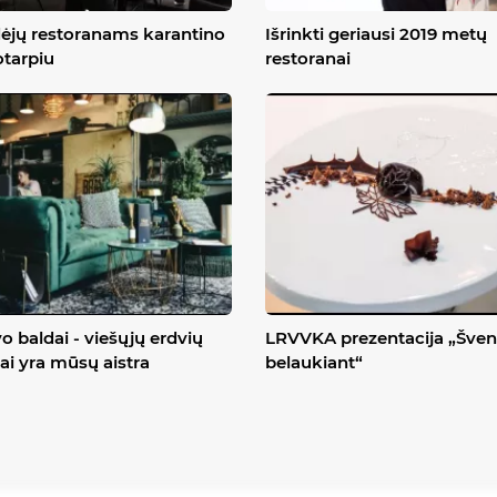
dėjų restoranams karantino
Išrinkti geriausi 2019 metų
otarpiu
restoranai
o baldai - viešųjų erdvių
LRVVKA prezentacija „Šven
ai yra mūsų aistra
belaukiant“