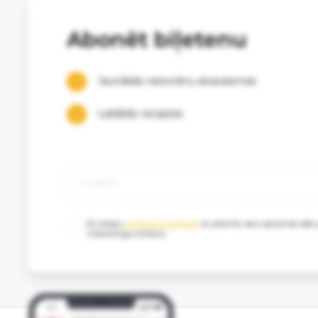
Abonēt biļetenu
Jaunākās restorānu atsauksmes
Labākās receptes
Es izlasīju
privātuma politikas
un piekrītu savu personas datu
mārketinga nolūkos.