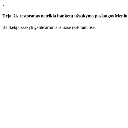
x
Deja, šis restoranas neteikia banketų užsakymo paslaugos Meniu.l
Banketą užsakyti galite artimiausiuose restoranuose.