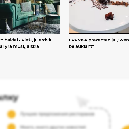
o baldai - viešųjų erdvių
LRVVKA prezentacija „Šven
ai yra mūsų aistra
belaukiant“
ылку
Лучшие предложения ресторанов
Много, много других новостей