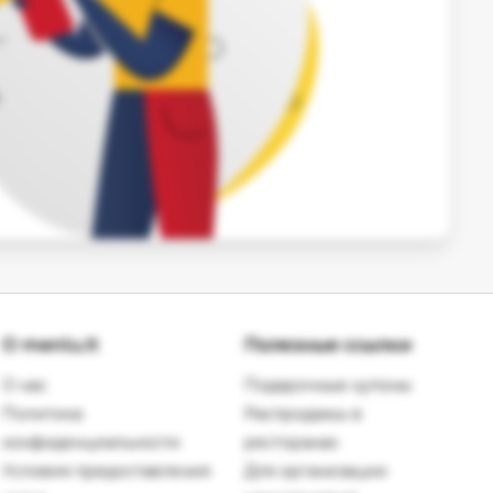
О meniu.lt
Полезные ссылки
О нас
Подарочные купоны
Политика
Распродажы в
конфиденциальности
ресторанах
Условия предоставления
Для организации