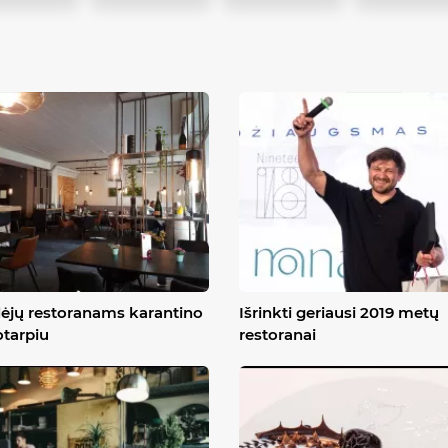
dėjų restoranams karantino
Išrinkti geriausi 2019 metų
otarpiu
restoranai