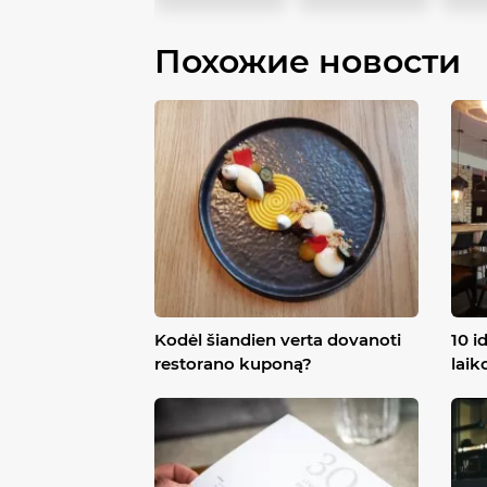
Похожие новости
Kodėl šiandien verta dovanoti
10 i
restorano kuponą?
laik