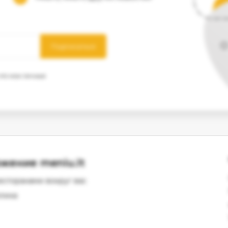
Подписаться
 что мои личные
жение meniu.lt
есторанами вокруг вас
лика