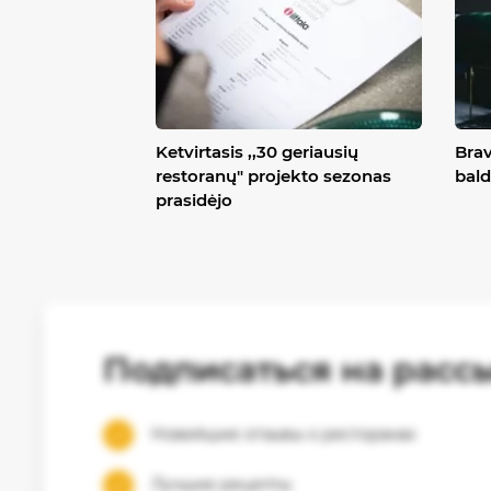
Ketvirtasis ,,30 geriausių
Brav
restoranų" projekto sezonas
bald
prasidėjo
Подписаться на расс
Новейшие отзывы о ресторанах
Лучшие рецепты