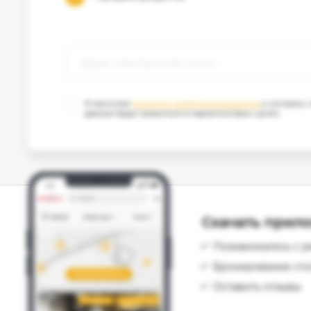
Я прочитал
политику конфиденциальности
и согласен,
данные будут храниться в маркетинговых целях.
Скачать прило
Познакомьтесь с р
Бронирование сто
Оставить отзывы