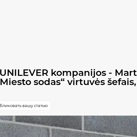
š UNILEVER kompanijos - Marti
Miesto sodas“ virtuvės šefais,
бликовать вашу статью