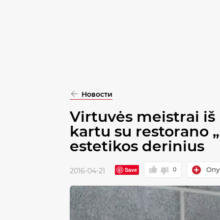
pasirinkimą
Patvirtinti
visus
Новости
Virtuvės meistrai i
kartu su restorano „
estetikos derinius
Опу
Save
0
2016-04-21