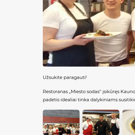
Užsukite paragauti!
Restoranas „Miesto sodas" įsikūręs Kauno m
padėtis idealiai tinka dalykiniams susi