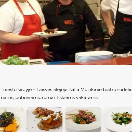
iesto širdyje – Laisvės alėjoje, šalia Muzikinio teatro sodeli
tikimams, pobūviams, romantiškiems vakarams.