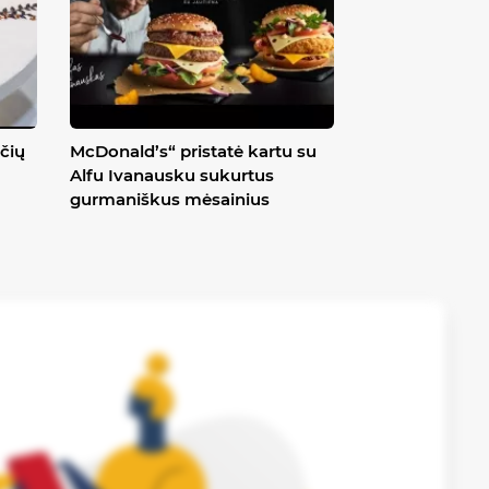
čių
McDonald’s“ pristatė kartu su
Alfu Ivanausku sukurtus
gurmaniškus mėsainius