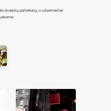
ės įkvėptų patiekalų, o užsieniečiai
vskienė.