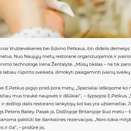
s Vrublevskienės bei Edvino Petkaus, itin didelis dėmesys 
metus. Nuo Naujųjų metų restorane organizuojamos ir įvairi
o technologė Irena Žentalytė. „Mūsų tikslas – ne tik parody
os labiau rūpintis sveikata, išmokyti pasigaminti įvairių sveikų
i E.Petkus įsigijo prieš pora metų. „Specialiai ieškojome ko 
tačiau mus traukė naujovės ir iššūkiai”, – šypsojosi E.Petkus
ir didžioji dalis restorano lankytojų kol kas yra užsieniečiai. 
ęs Peteris Bailey. Pasak jo, Didžiojoje Britanijoje šiuo metu –
noma pakliūti be išankstinės rezervacijos. „Nors tokia mit
 ir čia”, – pridūrė jis.