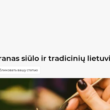
ranas siūlo ir tradicinių lietu
ликовать вашу статью