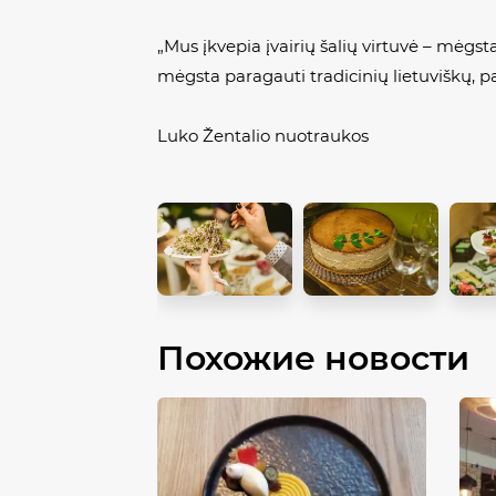
„Mus įkvepia įvairių šalių virtuvė – mėgst
mėgsta paragauti tradicinių lietuviškų, pa
Luko Žentalio nuotraukos
Похожие новости