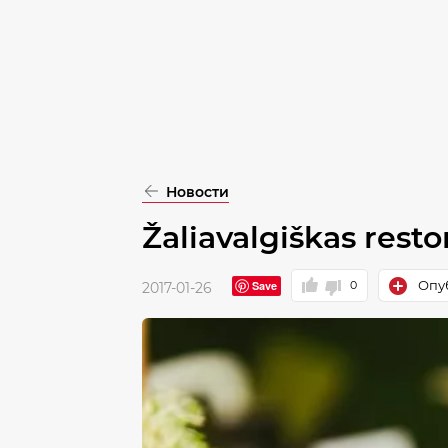
pasirinkimą
Patvirtinti
visus
Новости
Žaliavalgiškas resto
Опуб
Save
0
2017-01-26