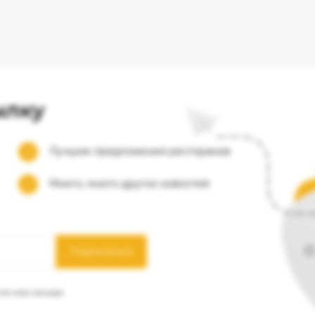
ылку
Лучшие предложения ресторанов
Много, много других новостей
Подписаться
 что мои личные