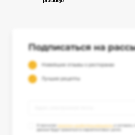
prasidėjo
Подписаться на расс
Новейшие отзывы о ресторанах
Лучшие рецепты
Я прочитал
политику конфиденциальности
и согласен,
данные будут храниться в маркетинговых целях.