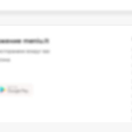
жение meniu.lt
есторанами вокруг вас
лика