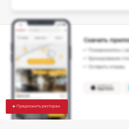
Скачать прило
Познакомьтесь с р
Бронирование сто
Оставить отзывы
+
Предложить ресторан