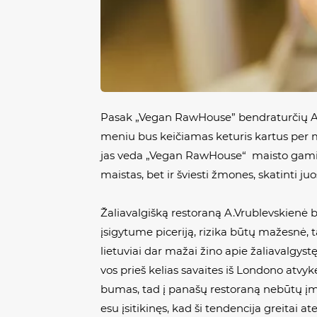
Pasak „Vegan RawHouse” bendraturčių Ano
meniu bus keičiamas keturis kartus per 
jas veda „Vegan RawHouse“ maisto gaminim
maistas, bet ir šviesti žmones, skatinti ju
Žaliavalgišką restoraną A.Vrublevskienė be
įsigytume piceriją, rizika būtų mažesnė, 
lietuviai dar mažai žino apie žaliavalgystę 
vos prieš kelias savaites iš Londono atvyk
bumas, tad į panašų restoraną nebūtų įma
esu įsitikinęs, kad ši tendencija greitai ateis