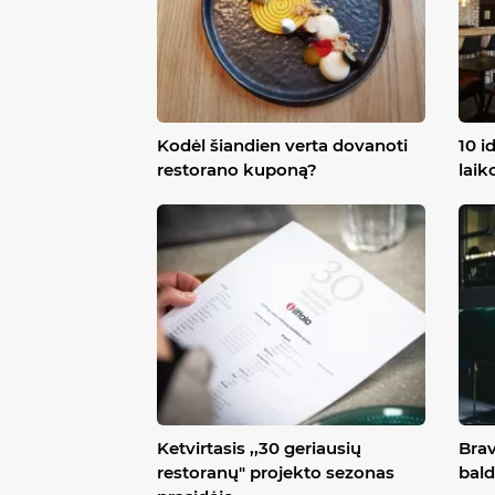
Kodėl šiandien verta dovanoti
10 i
restorano kuponą?
laik
Ketvirtasis ,,30 geriausių
Brav
restoranų" projekto sezonas
bald