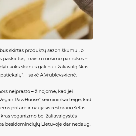
bus skirtas produktų sezoniškumui, o
os paskaitos, maisto ruošimo pamokos –
ti koks skanus gali būti žaliavalgiškas
 patiekalų”, - sakė A.Vrublevskienė.
nors neįprasto – žinojome, kad jei
. „Vegan RawHouse” šeimininkai teigė, kad
Jiems pritarė ir naujasis restorano šefas –
 tikras veganizmo bei žaliavalgystės
yba besidominčiųjų Lietuvoje dar nedaug,