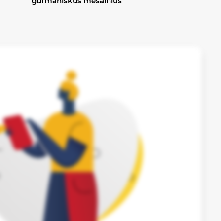
gurmaniškus mėsainius