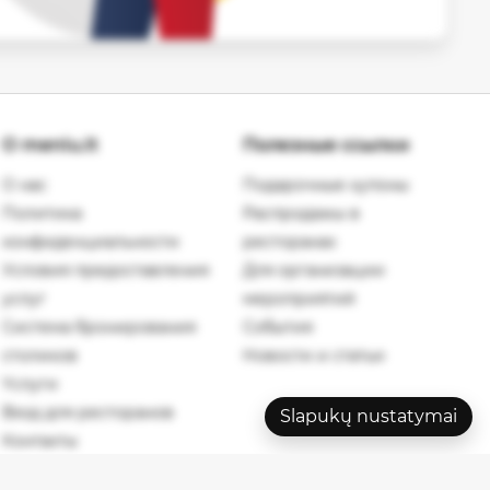
О meniu.lt
Полезные ссылки
О нас
Подарочные купоны
Политика
Распродажы в
конфиденциальности
ресторанах
Условия предоставления
Для организации
услуг
мероприятий
Система бронирования
События
столиков
Новости и статьи
Yслуги
Вход для ресторанов
Slapukų nustatymai
Контакты