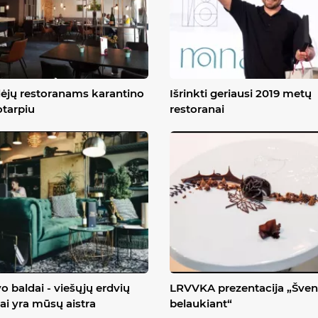
dėjų restoranams karantino
Išrinkti geriausi 2019 metų
otarpiu
restoranai
o baldai - viešųjų erdvių
LRVVKA prezentacija „Šven
ai yra mūsų aistra
belaukiant“