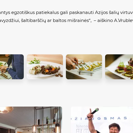
antys egzotiškus patiekalus gali paskanauti Azijos šalių virtuv
vyzdžiui, šaltibarščių ar baltos mišrainės“, – aiškino A.Vruble