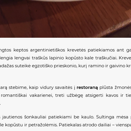
tos keptos argentinietiškos krevetės patiekiamos ant g
engia lengvai traškūs lapinio kopūsto kale traškučiai. Kre
ažas suteikė egzotiško prieskonio, kurį ramino ir gaivino
karą stebime, kaip vidury savaitės į
restoraną
plūsta žmonės 
 romantiškai vakarienei, treti užbėgę atsigerti kavos ir ti
.
s jautienos šonkauliai patiekiami be kaulo. Sultinga mėsa 
e kopūstu ir petražolėmis. Patiekalas atrodo dailiai – vienspa