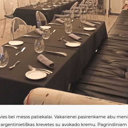
vies bei mėsos patiekalai. Vakarienei pasirenkame abu meni
s argentinietiškas krevetes su avokado kremu. Pagrindiniam p