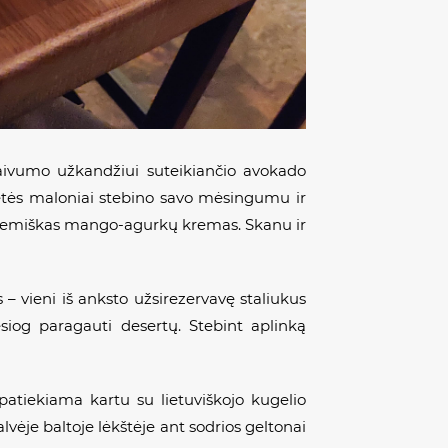
aivumo užkandžiui suteikiančio avokado
vetės maloniai stebino savo mėsingumu ir
 kremiškas mango-agurkų kremas. Skanu ir
– vieni iš anksto užsirezervavę staliukus
esiog paragauti desertų. Stebint aplinką
patiekiama kartu su lietuviškojo kugelio
lvėje baltoje lėkštėje ant sodrios geltonai