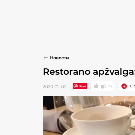
pasirinkimą
Patvirtinti
visus
Новости
Restorano apžvalga:
Оп
Save
+3
2020-02-04