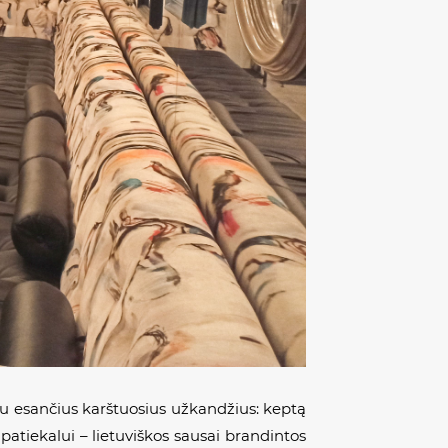
u esančius karštuosius užkandžius: keptą
atiekalui – lietuviškos sausai brandintos