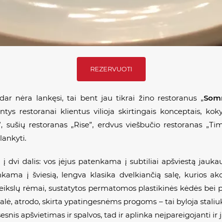
REZERVUOTI
i dar nėra lankęsi, tai bent jau tikrai žino restoranus „
So
tys restoranai klientus vilioja skirtingais konceptais, kokyb
 sušių restoranas „Rise”, erdvus viešbučio restoranas „Tim
lankyti.
į dvi dalis: vos įėjus patenkama į subtiliai apšviestą jauka
nkama į šviesią, lengva klasika dvelkiančią salę, kurios a
 paveikslų rėmai, sustatytos permatomos plastikinės kėdės bei 
 salė, atrodo, skirta ypatingesnėms progoms – tai byloja staliu
snis apšvietimas ir spalvos, tad ir aplinka neįpareigojanti ir j