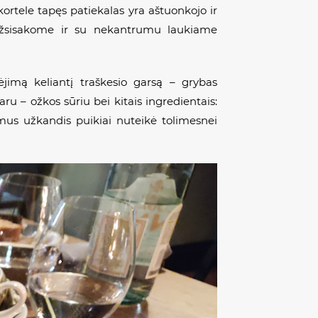
ortele tapęs patiekalas yra aštuonkojo ir
t užsisakome ir su nekantrumu laukiame
jimą keliantį traškesio garsą – grybas
u – ožkos sūriu bei kitais ingredientais:
domus užkandis puikiai nuteikė tolimesnei