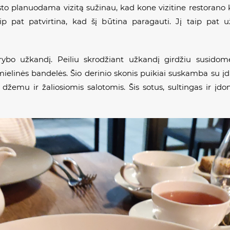
sto planuodama vizitą sužinau, kad kone vizitine restorano k
aip pat patvirtina, kad šį būtina paragauti. Jį taip pa
ybo užkandį. Peiliu skrodžiant užkandį girdžiu susidomė
elinės bandelės. Šio derinio skonis puikiai suskamba su įdar
 džemu ir žaliosiomis salotomis. Šis sotus, sultingas ir į