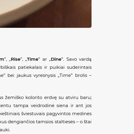
mm
”, „
Rise
”, „
Time
” ar „
Dine
”. Savo vardą
iškais patiekalais ir puikiai suderintais
e” bei jaukus vyresnysis „Time” brolis –
us žemiško kolorito erdvę su atviru baru;
kcentu tampa veidrodinė siena ir ant jos
pieštiniais šviestuvais pagyvintos medinės
kus dengiančios tamsios staltiesės – o štai
auki.