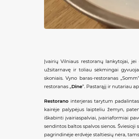
Įvairių Vilniaus restoranų lankytojai, je
užsitarnavę ir toliau sėkmingai gyvuojan
skoniais. Vyno baras-restoranas „Somm”,
restoranas „
Dine
”. Pastarąjį ir nutariau ap
Restorano
interjeras tarytum padalintas 
kairėje palypėjus laipteliu žemyn, pate
iškabinti įvairiaspalviai, įvairiaformiai
sendintos baltos spalvos sienos. Šviesioji
pagrindinėje erdvėje staltiesių nėra, tamse