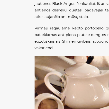
jautienos Black Angus šonkauliai. Iš ank
antienos dešrelių duetas, padavėjas t
atkeliaujančio ant mūsų stalo.
Pirmąjį ragaujame kepto portobello gr
patiekiamas ant plona plutele dengtos mi
egzotiškaisiais Shimeji grybais, svogūnų
vakarienei.