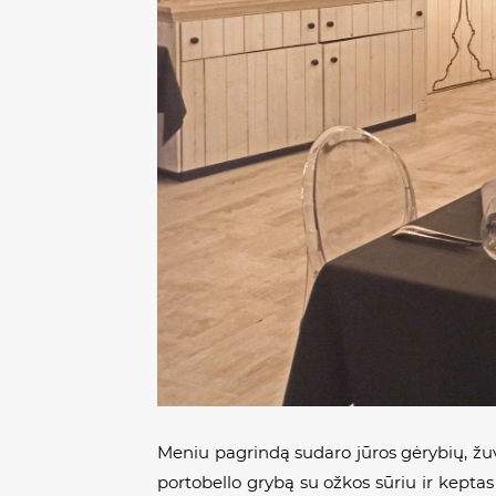
Meniu pagrindą sudaro jūros gėrybių, žu
portobello grybą su ožkos sūriu ir kepta