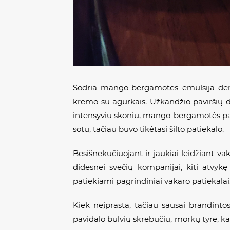
Sodria mango-bergamotės emulsija deng
kremo su agurkais. Užkandžio paviršių d
intensyviu skoniu, mango-bergamotės pad
sotu, tačiau buvo tikėtasi šilto patiekalo.
Besišnekučiuojant ir jaukiai leidžiant va
didesnei svečių kompanijai, kiti atvykę
patiekiami pagrindiniai vakaro patiekalai
Kiek neįprasta, tačiau sausai brandinto
pavidalo bulvių skrebučiu, morkų tyre, kal