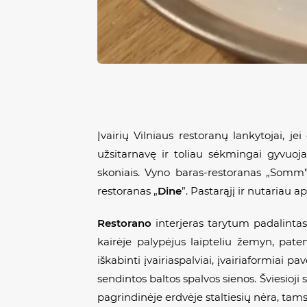
Įvairių Vilniaus restoranų lankytojai, je
užsitarnavę ir toliau sėkmingai gyvuojan
skoniais. Vyno baras-restoranas „Somm”,
restoranas „
Dine
”. Pastarąjį ir nutariau ap
Restorano
interjeras tarytum padalintas 
kairėje palypėjus laipteliu žemyn, pate
iškabinti įvairiaspalviai, įvairiaformiai
sendintos baltos spalvos sienos. Šviesioji
pagrindinėje erdvėje staltiesių nėra, tamse