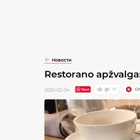
pasirinkimą
Patvirtinti
visus
Новости
Restorano apžvalga:
Оп
Save
+3
2020-02-04