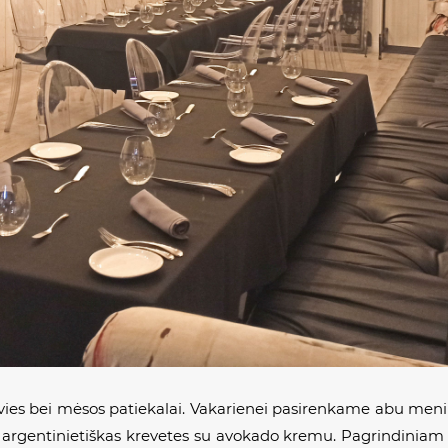
vies bei mėsos patiekalai. Vakarienei pasirenkame abu meni
s argentinietiškas krevetes su avokado kremu. Pagrindiniam p