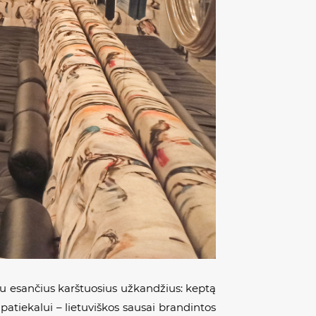
u esančius karštuosius užkandžius: keptą
atiekalui – lietuviškos sausai brandintos