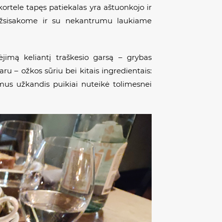
ortele tapęs patiekalas yra aštuonkojo ir
t užsisakome ir su nekantrumu laukiame
jimą keliantį traškesio garsą – grybas
u – ožkos sūriu bei kitais ingredientais:
domus užkandis puikiai nuteikė tolimesnei