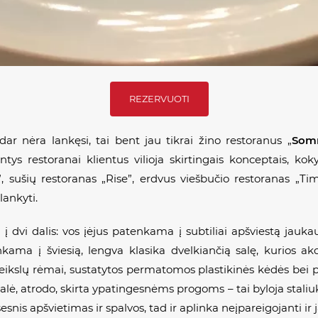
REZERVUOTI
i dar nėra lankęsi, tai bent jau tikrai žino restoranus „
So
tys restoranai klientus vilioja skirtingais konceptais, kokyb
 sušių restoranas „Rise”, erdvus viešbučio restoranas „Tim
lankyti.
į dvi dalis: vos įėjus patenkama į subtiliai apšviestą jauka
nkama į šviesią, lengva klasika dvelkiančią salę, kurios a
 paveikslų rėmai, sustatytos permatomos plastikinės kėdės bei 
 salė, atrodo, skirta ypatingesnėms progoms – tai byloja staliu
snis apšvietimas ir spalvos, tad ir aplinka neįpareigojanti ir j