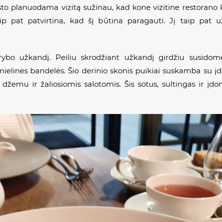
sto planuodama vizitą sužinau, kad kone vizitine restorano k
aip pat patvirtina, kad šį būtina paragauti. Jį taip pa
ybo užkandį. Peiliu skrodžiant užkandį girdžiu susidomė
elinės bandelės. Šio derinio skonis puikiai suskamba su įdar
 džemu ir žaliosiomis salotomis. Šis sotus, sultingas ir į