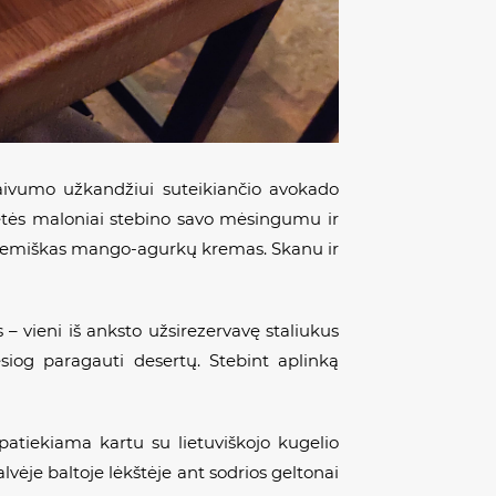
aivumo užkandžiui suteikiančio avokado
vetės maloniai stebino savo mėsingumu ir
 kremiškas mango-agurkų kremas. Skanu ir
– vieni iš anksto užsirezervavę staliukus
esiog paragauti desertų. Stebint aplinką
patiekiama kartu su lietuviškojo kugelio
lvėje baltoje lėkštėje ant sodrios geltonai