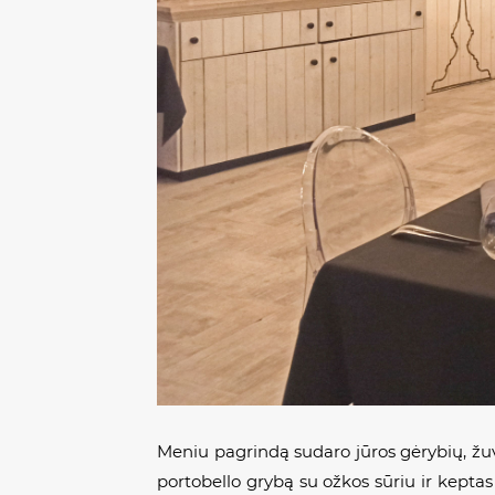
Meniu pagrindą sudaro jūros gėrybių, žu
portobello grybą su ožkos sūriu ir kepta