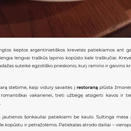
tos keptos argentinietiškos krevetės patiekiamos ant g
engia lengvai traškūs lapinio kopūsto kale traškučiai. Kre
ažas suteikė egzotiško prieskonio, kurį ramino ir gaivino
karą stebime, kaip vidury savaitės į
restoraną
plūsta žmonės 
 romantiškai vakarienei, treti užbėgę atsigerti kavos ir ti
.
s jautienos šonkauliai patiekiami be kaulo. Sultinga mėsa 
e kopūstu ir petražolėmis. Patiekalas atrodo dailiai – vienspa