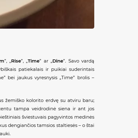
mm
”, „
Rise
”, „
Time
” ar „
Dine
”. Savo vardą
iškais patiekalais ir puikiai suderintais
e” bei jaukus vyresnysis „Time” brolis –
us žemiško kolorito erdvę su atviru baru;
kcentu tampa veidrodinė siena ir ant jos
pieštiniais šviestuvais pagyvintos medinės
kus dengiančios tamsios staltiesės – o štai
auki.