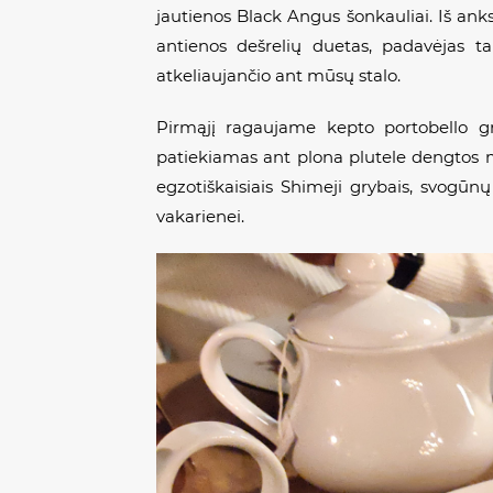
jautienos Black Angus šonkauliai. Iš ank
antienos dešrelių duetas, padavėjas t
atkeliaujančio ant mūsų stalo.
Pirmąjį ragaujame kepto portobello gr
patiekiamas ant plona plutele dengtos mi
egzotiškaisiais Shimeji grybais, svogūnų
vakarienei.