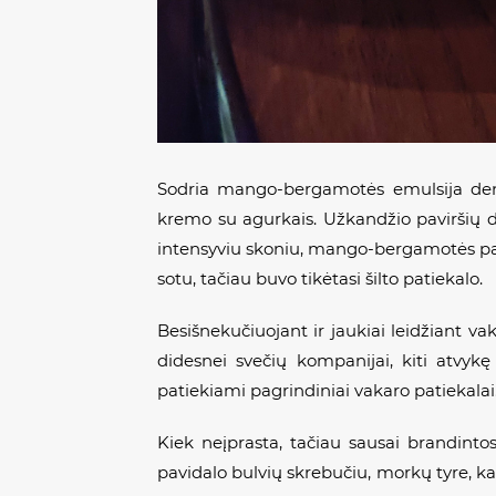
Sodria mango-bergamotės emulsija deng
kremo su agurkais. Užkandžio paviršių d
intensyviu skoniu, mango-bergamotės pad
sotu, tačiau buvo tikėtasi šilto patiekalo.
Besišnekučiuojant ir jaukiai leidžiant va
didesnei svečių kompanijai, kiti atvykę
patiekiami pagrindiniai vakaro patiekalai
Kiek neįprasta, tačiau sausai brandinto
pavidalo bulvių skrebučiu, morkų tyre, kal