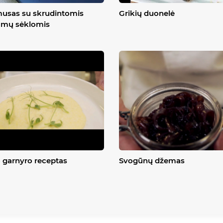
usas su skrudintomis
Grikių duonelė
amų sėklomis
 garnyro receptas
Svogūnų džemas