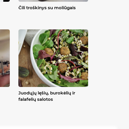
Čili troškinys su moliūgais
Juodųjų lęšių, burokėlių ir
falafelių salotos