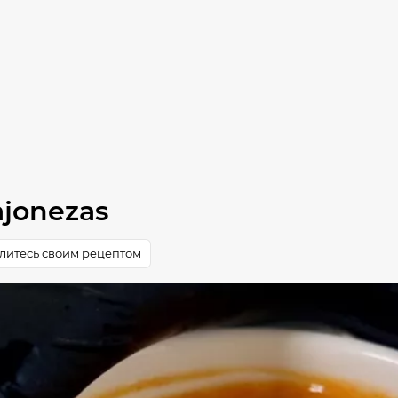
ajonezas
литесь своим рецептом