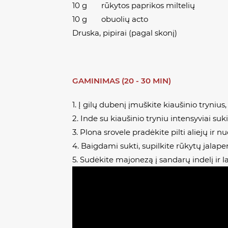
10 g rūkytos paprikos miltelių
10 g obuolių acto
Druska, pipirai (pagal skonį)
GAMINIMAS (20 - 30 MIN)
1. Į gilų dubenį įmuškite kiaušinio trynius,
2. Inde su kiaušinio tryniu intensyviai suk
3. Plona srovele pradėkite pilti aliejų ir n
4. Baigdami sukti, supilkite rūkytų jalapen
5. Sudėkite majonezą į sandarų indelį ir la