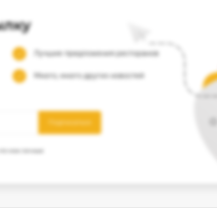
ылку
Лучшие предложения ресторанов
Много, много других новостей
Подписаться
 что мои личные