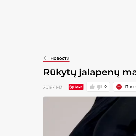
pasirinkimą
Patvirtinti
visus
Новости
Rūkytų jalapenų m
Поде
Save
0
2018-11-13