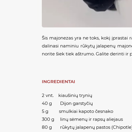
Šis majonezas yra ne toks, kokį įprastai 
dalinasi naminiu rūkytų jalapenų majonez
norite šiek tiek aštrumo. Galite derinti ir
INGREDIENTAI
2 vnt. kiaušinių trynių
40 g Dijon garstyčių
5 g smulkiai kapoto česnako
300 g linų sėmenų ir rapsų aliejaus
80 g rūkytų jalapenų pastos (Chipotle