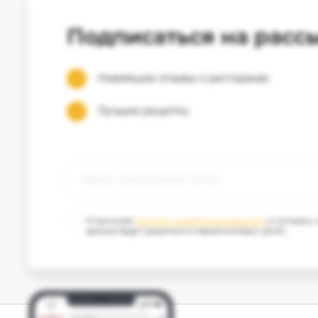
Подписаться на расс
Новейшие отзывы о ресторанах
Лучшие рецепты
Я прочитал
политику конфиденциальности
и согласен,
данные будут храниться в маркетинговых целях.