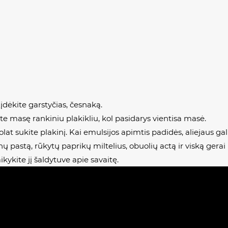
 įdėkite garstyčias, česnaką.
ite masę rankiniu plakikliu, kol pasidarys vientisa masė.
uolat sukite plakinį. Kai emulsijos apimtis padidės, aliejaus gali
ų pastą, rūkytų paprikų miltelius, obuolių actą ir viską gerai 
ikykite jį šaldytuve apie savaitę.