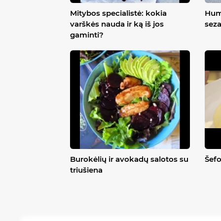
Mitybos specialistė: kokia
Hum
varškės nauda ir ką iš jos
sez
gaminti?
Burokėlių ir avokadų salotos su
Šefo
triušiena