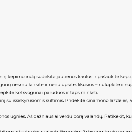
 didesnį kepimo indą sudėkite jautienos kaulus ir pašaukite ke
gūnų nesmulkinkite ir nenulupkite, likusius – nulupkite ir sup
epkite kol svogūnai paruduos ir taps minkšti.
nį su išsiskyrusiomis sultimis. Pridėkite cinamono lazdeles, an
 silpnos ugnies. Aš dažniausiai verdu porą valandų. Patikėkit, ku