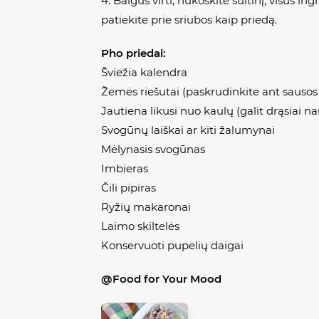
4. Baigus virti, nukoškite sultinį, visus in
patiekite prie sriubos kaip priedą.
Pho priedai:
Šviežia kalendra
Žemės riešutai (paskrudinkite ant sausos
Jautiena likusi nuo kaulų (galit drąsiai na
Svogūnų laiškai ar kiti žalumynai
Mėlynasis svogūnas
Imbieras
Čili pipiras
Ryžių makaronai
Laimo skiltelės
Konservuoti pupelių daigai
@Food for Your Mood