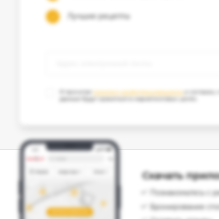
Лучшие рецепты
Я прочитал
политику конфиденциальности
и согласен,
данные будут храниться в маркетинговых целях.
Скачать прило
Познакомьтесь с р
Бронирование сто