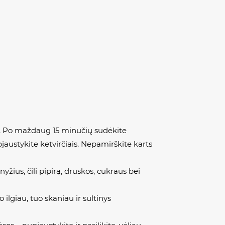
pti. Po maždaug 15 minučių sudėkite
jaustykite ketvirčiais. Nepamirškite karts
yžius, čili pipirą, druskos, cukraus bei
o ilgiau, tuo skaniau ir sultinys