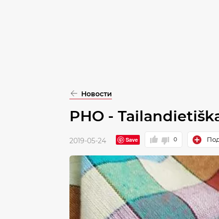
pasirinkimą
Patvirtinti
visus
Новости
PHO - Tailandietišk
Под
Save
0
2019-05-24