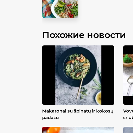
Похожие новости
Makaronai su špinatų ir kokosų
Vove
padažu
sriu