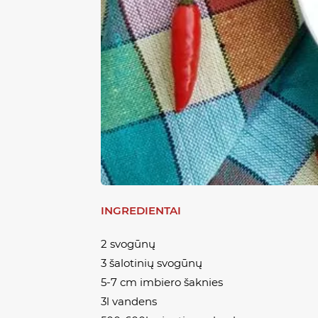
INGREDIENTAI
2 svogūnų
3 šalotinių svogūnų
5-7 cm imbiero šaknies
3l vandens