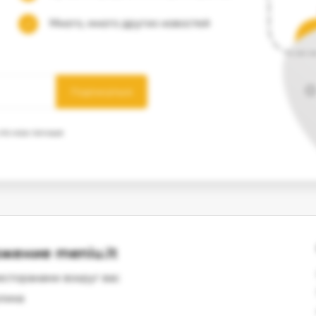
Много, много других новостей
Подписаться
 что мои личные
жение meniu.lt
есторанами вокруг вас
лика