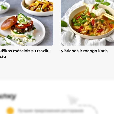
kiškas mėsainis su tzaziki
Vištienos ir mango karis
ažu
ылку
Лучшие предложения ресторанов