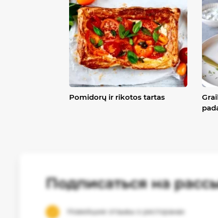
Pomidorų ir rikotos tartas
Grai
pad
Подписаться на расс
Новейшие отзывы о ресторанах