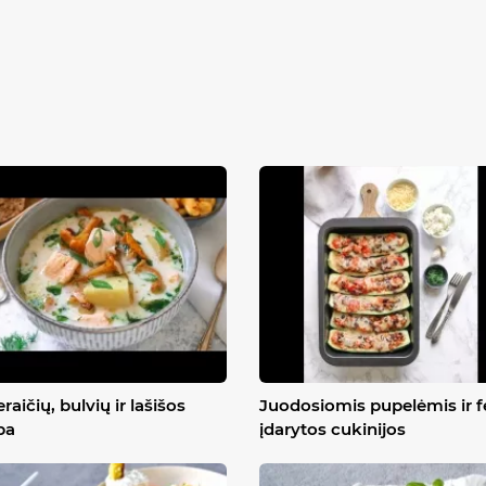
raičių, bulvių ir lašišos
Juodosiomis pupelėmis ir f
ba
įdarytos cukinijos