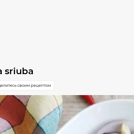
a sriuba
елитесь своим рецептом