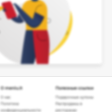
О meniu.lt
Полезные ссылки
О нас
Подарочные купоны
Политика
Распродажы в
конфиденциальности
ресторанах