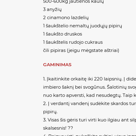
500-600kg jautienos kaulų
3 anyžių
2 cinamono lazdelių
1 šaukštelio nemaltų juodųjų pipirų
1 šaukšto druskos
1 šaukštelis rudojo cukraus
čili pipiras (jeigu mėgstate aštriai)
GAMINIMAS
1. Įkaitinkite orkaitę iki 220 laipsnių. Į
imbiero šaknį bei svogūnus. Šalotinių svo
nuo karto apversti, kad nesudegtų. Taip k
2. Į verdantį vandenį sudėkite skardos turi
pipirų.
3. Visas šis gėris turi virti kuo ilgiau ant
skalsesnis! ??