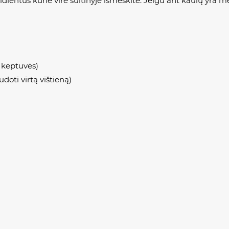
gridientus kurie virė sultinyje išmeskite. Jeigu ant kaulų yra mė
 keptuvės)
udoti virtą vištieną)