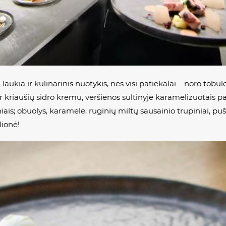
aukia ir kulinarinis nuotykis, nes visi patiekalai – noro tobulėt
ir kriaušių sidro kremu, veršienos sultinyje karamelizuotais p
iniais; obuolys, karamelė, ruginių miltų sausainio trupinia
lionė!