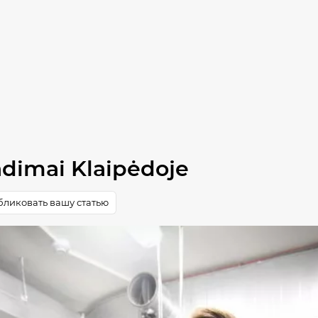
adimai Klaipėdoje
ликовать вашу статью