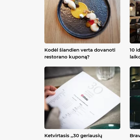
Kodėl šiandien verta dovanoti
10 i
restorano kuponą?
laik
Ketvirtasis ,,30 geriausių
Brav