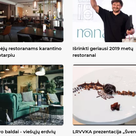
dėjų restoranams karantino
Išrinkti geriausi 2019 metų
otarpiu
restoranai
o baldai - viešųjų erdvių
LRVVKA prezentacija „Šven