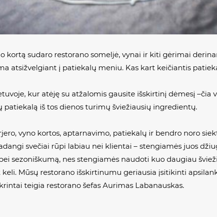
 kortą sudaro restorano someljė, vynai ir kiti gėrimai derina
 atsižvelgiant į patiekalų meniu. Kas kart keičiantis patieka
tuvoje, kur atėję su atžalomis gausite išskirtinį dėmesį –či
ų patiekalą iš tos dienos turimų šviežiausių ingredientų.
jero, vyno kortos, aptarnavimo, patiekalų ir bendro noro siek
kadangi svečiai rūpi labiau nei klientai – stengiamės juos džiu
us bei sezoniškumą, nes stengiamės naudoti kuo daugiau šviež
 keli. Mūsų restorano išskirtinumu geriausia įsitikinti apsila
tikrintai teigia restorano šefas Aurimas Labanauskas.