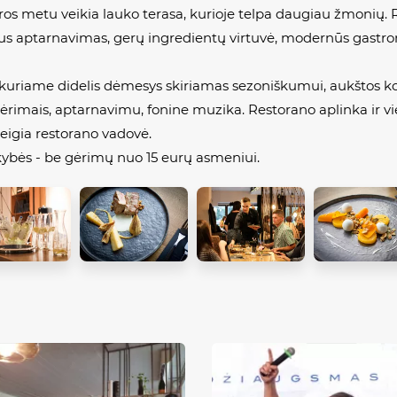
os metu veikia lauko terasa, kurioje telpa daugiau žmonių. 
nalus aptarnavimas, gerų ingredientų virtuvė, modernūs gastr
, kuriame didelis dėmesys skiriamas sezoniškumui, aukštos k
rimais, aptarnavimu, fonine muzika. Restorano aplinka ir vie
teigia restorano vadovė.
kybės - be gėrimų nuo 15 eurų asmeniui.