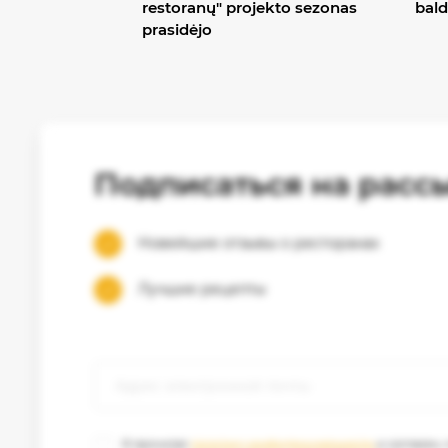
restoranų" projekto sezonas
bald
prasidėjo
Подписаться на расс
Новейшие отзывы о ресторанах
Лучшие рецепты
Я прочитал
политику конфиденциальности
и согласен,