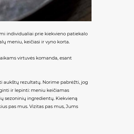
mi individualiai prie kiekvieno patiekalo
lų meniu, keičiasi ir vyno korta.
a vaikams virtuvės komanda, esant
ti aukštų rezultatų. Norime pabrėžti, jog
ginti ir lepinti: meniu keičiamas
ių sezoninių ingredientų. Kiekvieną
nkius pas mus. Vizitas pas mus, Jums