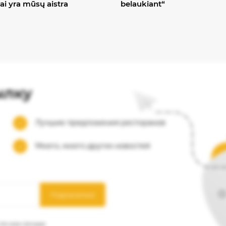
ai yra mūsų aistra
belaukiant“
ылку
Лучшие предложения ресторанов
Много, много других новостей
Подписаться
 что мои личные