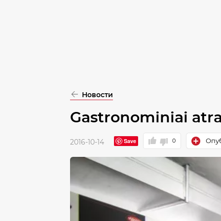
pasirinkimą
Patvirtinti
visus
Новости
Gastronominiai atr
Опуб
Save
0
2016-10-14