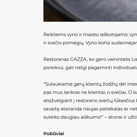
Reikliems vyno ir maisto ieškotojams: vyno
ir svečio pomėgių. Vyno korta sudarinėjama
Restoranas GAZZA, ko gero vienintelis Lie
poreikiui, gali netgi pagaminti individual
“Sulaukiame gerų klientų žodžių dėl inter
pas mus lankosi ne klientai, o svečiai. O 
atsižvelgiant į restorano svečių lūkesči
savaitę atsiranda naujas patiekalas ar net
suteiks daugiau aiškumo!” – atvirai ir už
Pobūviai