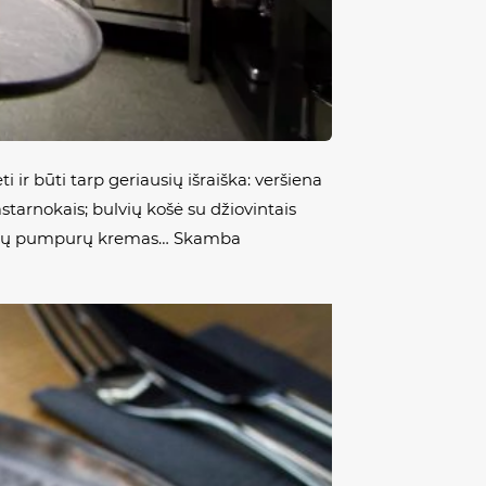
i ir būti tarp geriausių išraiška: veršiena
astarnokais; bulvių košė su džiovintais
i, pušų pumpurų kremas… Skamba