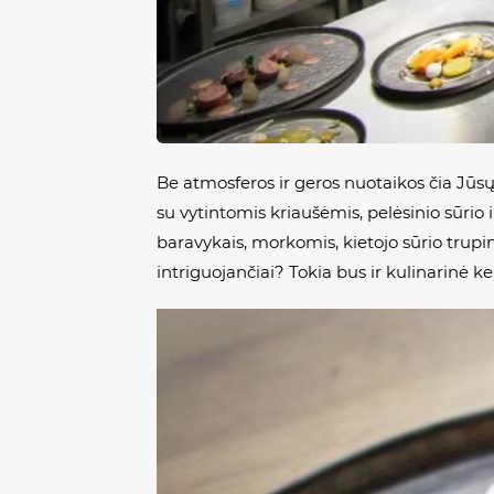
Be atmosferos ir geros nuotaikos čia Jūsų l
su vytintomis kriaušėmis, pelėsinio sūrio 
baravykais, morkomis, kietojo sūrio trup
intriguojančiai? Tokia bus ir kulinarinė ke