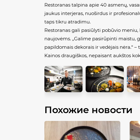
Restoranas talpina apie 40 asmenų, vasar
jaukus interjeras, nuoširdus ir profesio
taps tikru atradimu.
Restoranas gali pasiūlyti pobūvio meniu
naujovėms. „Galime pasirūpinti maistu, gė
papildomais dekorais ir vedėjais nėra.“ – 
Kainos draugiškos, nepaisant aukštos ko
Похожие новости