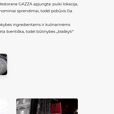
Restorane GAZZA apjungta: puiki lokacija,
onominiai sprendimai, todėl pobūvis čia
okybės ingredientams ir kulinarinėms
ta šventiška, todėl būtinybės „blaškyti“