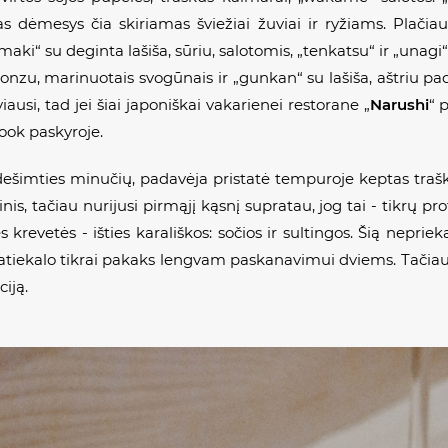
s dėmesys čia skiriamas šviežiai žuviai ir ryžiams. Plačiaus
i“ su deginta lašiša, sūriu, salotomis, „tenkatsu“ ir „unagi
onzu, marinuotais svogūnais ir „gunkan“ su lašiša, aštriu pada
si, tad jei šiai japoniškai vakarienei restorane „
Narushi
“ 
book paskyroje.
ešimties minučių, padavėja pristatė tempuroje keptas trašk
inis, tačiau nurijusi pirmąjį kąsnį supratau, jog tai - tikrų 
ės krevetės - išties karališkos: sočios ir sultingos. Šią nepr
patiekalo tikrai pakaks lengvam paskanavimui dviems. Tačiau 
iją.