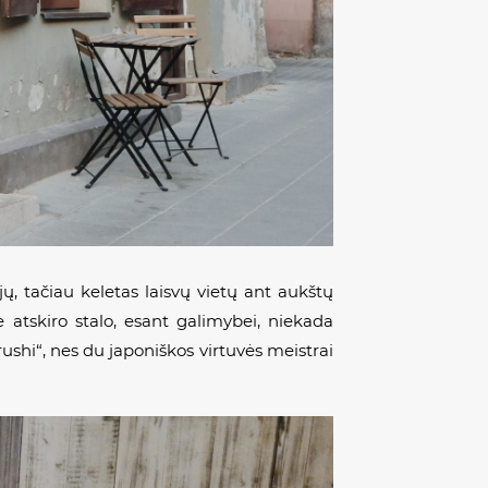
jų, tačiau keletas laisvų vietų ant aukštų
e atskiro stalo, esant galimybei, niekada
ushi“, nes du japoniškos virtuvės meistrai