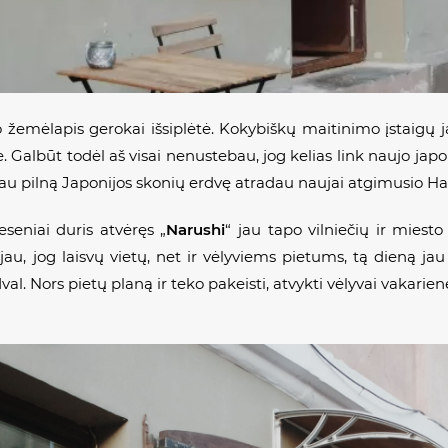
o žemėlapis gerokai išsiplėtė. Kokybiškų maitinimo įstaigų ja
. Galbūt todėl aš visai nenustebau, jog kelias link naujo japo
ačiau pilną Japonijos skonių erdvę atradau naujai atgimusio H
eseniai duris atvėręs „
Narushi
“ jau tapo vilniečių ir miest
au, jog laisvų vietų, net ir vėlyviems pietums, tą dieną ja
21val. Nors pietų planą ir teko pakeisti, atvykti vėlyvai vakarie