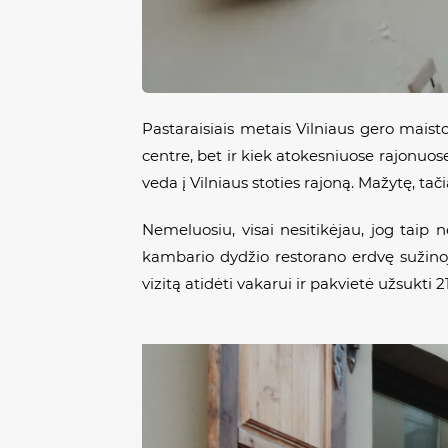
Pastaraisiais metais Vilniaus gero maist
centre, bet ir kiek atokesniuose rajonuose
veda į Vilniaus stoties rajoną. Mažytę, t
Nemeluosiu, visai nesitikėjau, jog taip n
kambario dydžio restorano erdvę sužinoj
vizitą atidėti vakarui ir pakvietė užsukti 