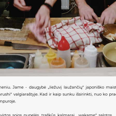
meniu. Jame - daugybė „liežuvį laužančių“ japoniško maist
 „Narushi“ valgiaraštyje. Kad ir kaip sunku išsirinkti, nuo ko
empuroje.
virtos sojos pupelės, traškūs kalmarai, „wakame“ salotos. „