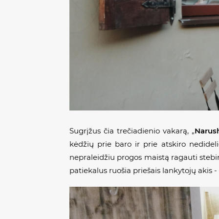
Sugrįžus čia trečiadienio vakarą, „
Narus
kėdžių prie baro ir prie atskiro nedidel
nepraleidžiu progos maistą ragauti stebin
patiekalus ruošia priešais lankytojų akis -