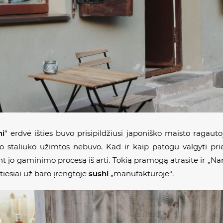
hi
“ erdvė išties buvo prisipildžiusi japoniško maisto ragauto
io staliuko užimtos nebuvo. Kad ir kaip patogu valgyti pri
t jo gaminimo procesą iš arti. Tokią pramogą atrasite ir „Nar
 tiesiai už baro įrengtoje
sushi
„manufaktūroje“.