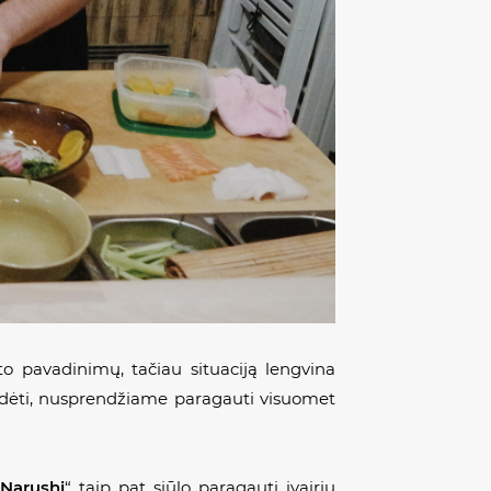
o pavadinimų, tačiau situaciją lengvina
 pradėti, nusprendžiame paragauti visuomet
Narushi
“ taip pat siūlo paragauti įvairių