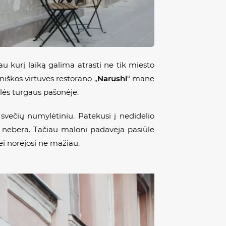
u kurį laiką galima atrasti ne tik miesto
niškos virtuvės restorano „
Narushi
“ mane
alės turgaus pašonėje.
o svečių numylėtiniu. Patekusi į nedidelio
u nebėra. Tačiau maloni padavėja pasiūlė
nei norėjosi ne mažiau.