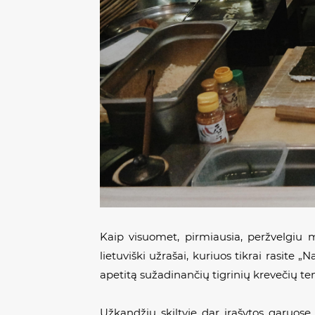
Kaip visuomet, pirmiausia, peržvelgiu 
lietuviški užrašai, kuriuos tikrai rasite
apetitą sužadinančių tigrinių krevečių t
Užkandžių skiltyje dar įrašytos garuose 