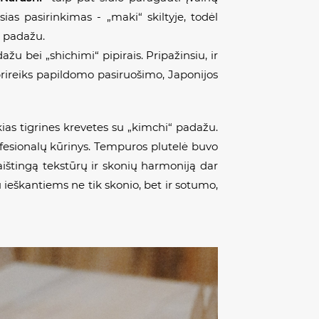
ias pasirinkimas - „maki“ skiltyje, todėl
“ padažu.
žu bei „shichimi“ pipirais. Pripažinsiu, ir
prireiks papildomo pasiruošimo, Japonijos
ias tigrines krevetes su „kimchi“ padažu.
profesionalų kūrinys. Tempuros plutelė buvo
iekaištingą tekstūrų ir skonių harmoniją dar
ieškantiems ne tik skonio, bet ir sotumo,