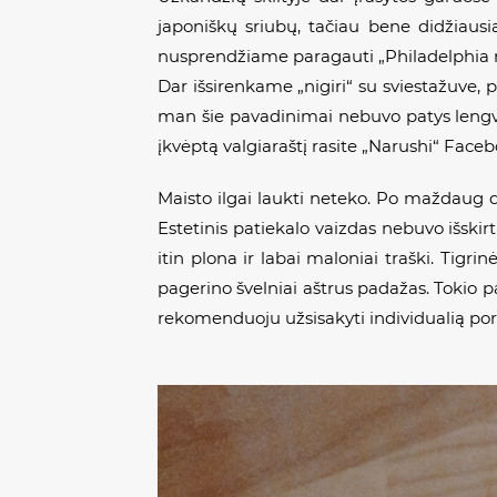
japoniškų sriubų, tačiau bene didžiausia
nusprendžiame paragauti „Philadelphia mak
Dar išsirenkame „nigiri“ su sviestažuve, p
man šie pavadinimai nebuvo patys lengviau
įkvėptą valgiaraštį rasite „Narushi“ Face
Maisto ilgai laukti neteko. Po maždaug d
Estetinis patiekalo vaizdas nebuvo išskirt
itin plona ir labai maloniai traški. Tigrin
pagerino švelniai aštrus padažas. Tokio 
rekomenduoju užsisakyti individualią porc