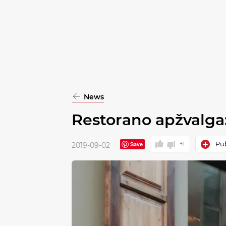
pasirinkimą
Patvirtinti
visus
News
Restorano apžvalga:
Pub
Save
+1
2019-09-02