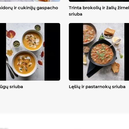
dorų ir cukinijų gaspacho
Trinta brokolių ir žalių žirne
sriuba
ūgų sriuba
Lęšių ir pastarnokų sriuba