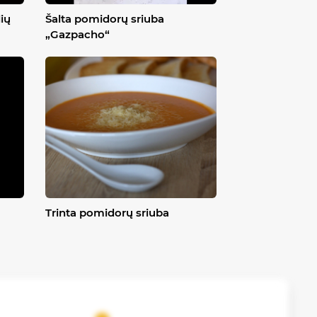
lių
Šalta pomidorų sriuba
„Gazpacho“
Trinta pomidorų sriuba