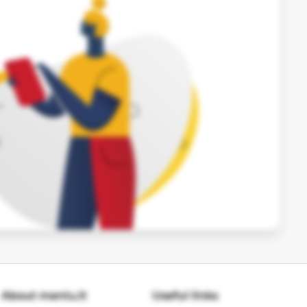
About meniu.lt
Useful links