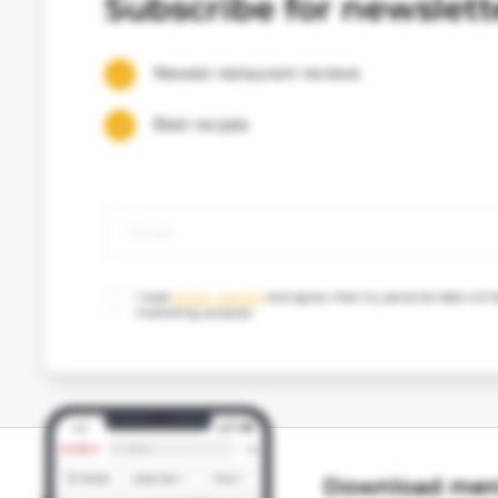
Subscribe for newslett
Newest restaurant reviews
Best recipes
I read
privacy policies
and agree, that my personal data will b
marketing purpose.
Download meni