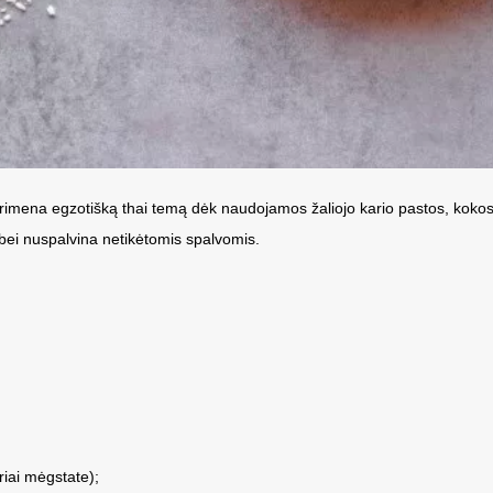
 primena egzotišką thai temą dėk naudojamos žaliojo kario pastos, kokos
 bei nuspalvina netikėtomis spalvomis.
triai mėgstate);