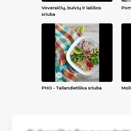
Voveraičių, bulvių ir lašišos
Pomi
sriuba
PHO - Tailandietiška sriuba
Moli