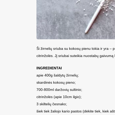
Ši žirnelių sriuba su kokosų pienu tokia ir yra –
citrinžolės. Jį sriubai suteikia nuostabų gaivumą
INGREDIENTAI
apie 400g šaldytų žirnelių;
skardinės kokosų pieno;
700-800ml daržovių sultinio;
citrinžolės (apie 10cm ilgio);
3 skiltelių česnako;
šiek tiek žaliojo kario pastos (dėkite tiek, kiek aš