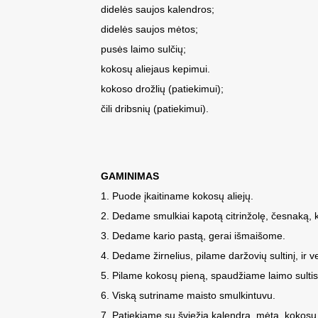
didelės saujos kalendros;
didelės saujos mėtos;
pusės laimo sulčių;
kokosų aliejaus kepimui.
kokoso drožlių (patiekimui);
čili dribsnių (patiekimui).
GAMINIMAS
1. Puode įkaitiname kokosų aliejų.
2. Dedame smulkiai kapotą citrinžolę, česnaką, 
3. Dedame kario pastą, gerai išmaišome.
4. Dedame žirnelius, pilame daržovių sultinį, ir
5. Pilame kokosų pieną, spaudžiame laimo sultis
6. Viską sutriname maisto smulkintuvu.
7. Patiekiame su šviežia kalendra, mėta, kokosų d