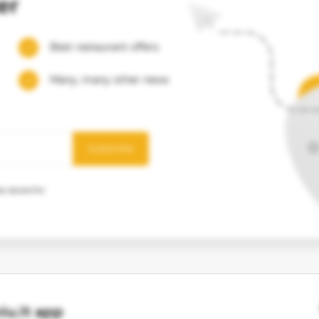
er
Best restaurant offers
Many, many other news
Subscribe
e stored for
u.lt app