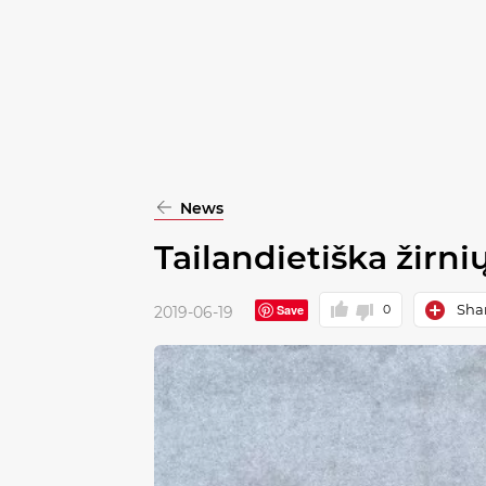
pasirinkimą
Patvirtinti
visus
News
Tailandietiška žirni
Shar
Save
0
2019-06-19