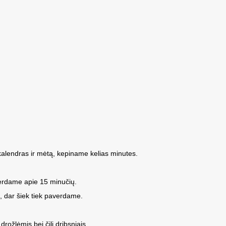
kalendras ir mėtą, kepiname kelias minutes.
 verdame apie 15 minučių.
, dar šiek tiek paverdame.
rožlėmis bei čili dribsniais.