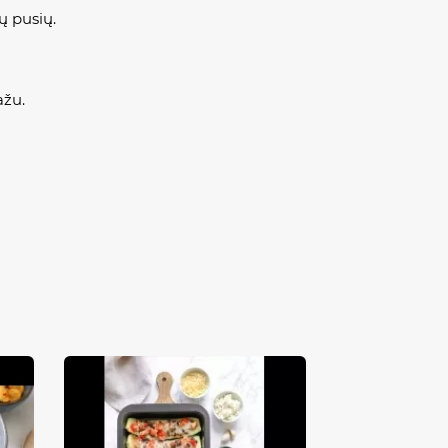
jų pusių.
ažu.