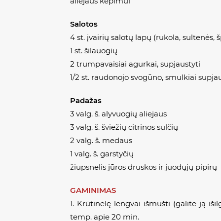
aliejaus kepimui
Salotos
4 st. įvairių salotų lapų (rukola, sultenės, 
1 st. šilauogių
2 trumpavaisiai agurkai, supjaustyti
1/2 st. raudonojo svogūno, smulkiai supja
Padažas
3 valg. š. alyvuogių aliejaus
3 valg. š. šviežių citrinos sulčių
2 valg. š. medaus
1 valg. š. garstyčių
žiupsnelis jūros druskos ir juodųjų pipirų
GAMINIMAS
1. Krūtinėlę lengvai išmušti (galite ją i
temp. apie 20 min.