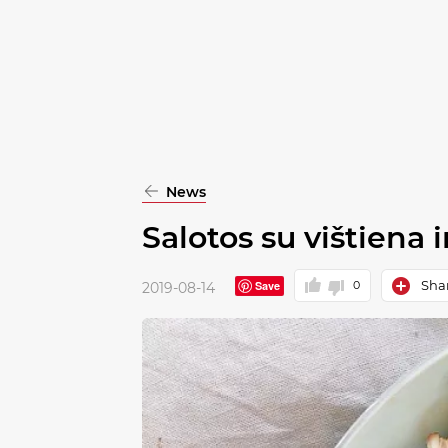
pasirinkimą
Patvirtinti
visus
News
Salotos su vištiena 
Shar
Save
0
2019-08-14