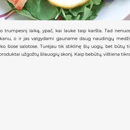
i kuo trumpesnį laiką, ypač, kai lauke taip karšta. Tad nenuo
 skanu, o ir jas valgydami gauname daug naudingų medžia
o šiose salotose. Turėjau tik stiklinę šių uogų, bet būtų ti
roduktai užgožtų šilauogių skonį. Kaip bebūtų, vištiena tikra