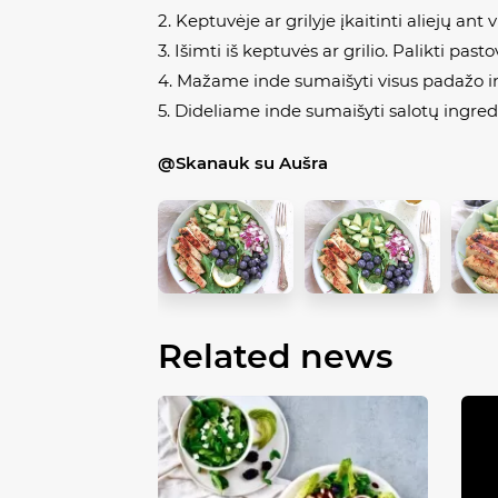
2. Keptuvėje ar grilyje įkaitinti aliejų ant
3. Išimti iš keptuvės ar grilio. Palikti pas
4. Mažame inde sumaišyti visus padažo i
5. Dideliame inde sumaišyti salotų ingredi
@Skanauk su Aušra
Related news