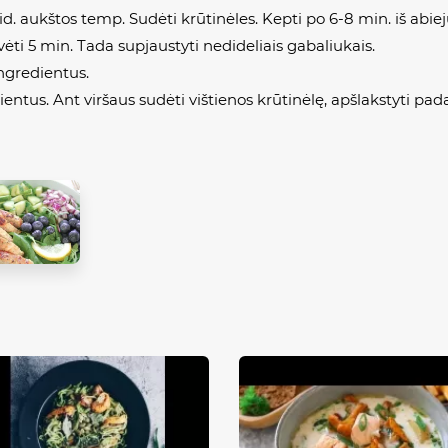
 vid. aukštos temp. Sudėti krūtinėles. Kepti po 6-8 min. iš abie
tovėti 5 min. Tada supjaustyti nedideliais gabaliukais.
ngredientus.
entus. Ant viršaus sudėti vištienos krūtinėlę, apšlakstyti pad