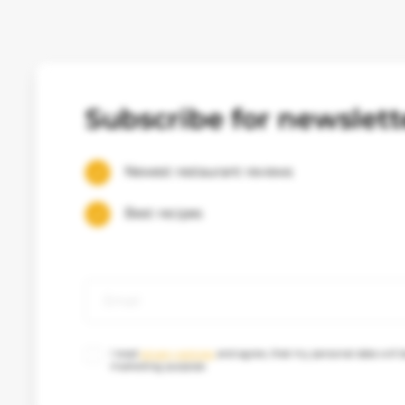
Subscribe for newslett
Newest restaurant reviews
Best recipes
I read
privacy policies
and agree, that my personal data will b
marketing purpose.