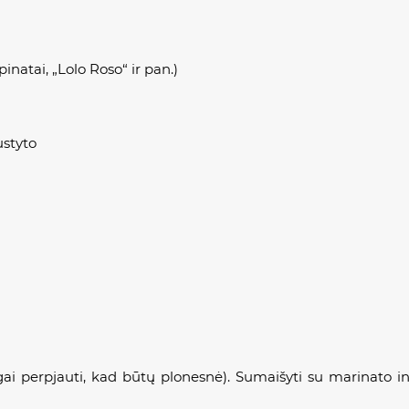
špinatai, „Lolo Roso“ ir pan.)
ustyto
šilgai perpjauti, kad būtų plonesnė). Sumaišyti su marinato 