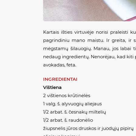
Kartais išties virtuvėje norisi praleist
pagrindiniu mano maistu. Ir greita, ir
mėgstamų šilauogių. Manau, jos labai tik
nedaug ingredientų. Nenorėjau, kad kiti p
avokadas, feta.
INGREDIENTAI
Vištiena
2 vištienos krūtinėlės
1 valg. š. alyvuogių aliejaus
1/2 arbat. š. česnakų miltelių
1/2 arbat. š. raudonėlio
žiupsnelis jūros druskos ir juodųjų pipirų