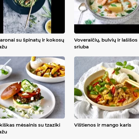
ronai su špinatų ir kokosų
Voveraičių, bulvių ir lašišos
ažu
sriuba
kiškas mėsainis su tzaziki
Vištienos ir mango karis
ažu