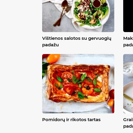
Vištienos salotos su gervuogių
Maka
padažu
pad
Pomidorų ir rikotos tartas
Grai
pad