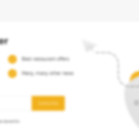
er
Best restaurant offers
Many, many other news
Subscribe
e stored for