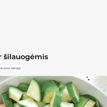
ir šilauogėmis
e your recipe