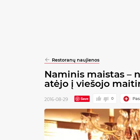
pasirinkimą
Patvirtinti
visus
Restoranų naujienos
Naminis maistas – 
atėjo į viešojo mait
Pask
Save
0
2016-08-29