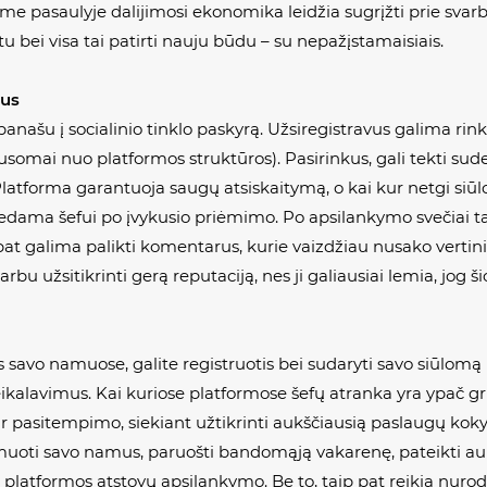
 pasaulyje dalijimosi ekonomika leidžia sugrįžti prie svarbi
bei visa tai patirti nauju būdu – su nepažįstamaisiais.
ius
ašu į socialinio tinklo paskyrą. Užsiregistravus galima rinkt
mai nuo platformos struktūros). Pasirinkus, gali tekti suderi
 Platforma garantuoja saugų atsiskaitymą, o kai kur netgi siū
vedama šefui po įvykusio priėmimo. Po apsilankymo svečiai ta
at galima palikti komentarus, kurie vaizdžiau nusako vertini
u užsitikrinti gerą reputaciją, nes ji galiausiai lemia, jog šioj
us savo namuose, galite registruotis bei sudaryti savo siūlom
eikalavimus. Kai kuriose platformose šefų atranka yra ypač grie
r pasitempimo, siekiant užtikrinti aukščiausią paslaugų kokyb
ilmuoti savo namus, paruošti bandomąją vakarenę, pateikti a
 platformos atstovų apsilankymo. Be to, taip pat reikia nurody