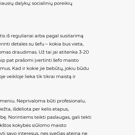
ausių dalykų: socialinių poreikių
is iš reguliariai arba pagal susitarimą
nti detales su šefu – kokia bus vieta,
lomas draudimas. Už tai jai atitenka 3-20
ip pat prašomi įvertinti šefo maisto
mus. Kad ir kokie jie bebūtų, jokiu būdu
e veikloje lieka tik tikrai maistą ir
ą meniu. Neprivaloma būti profesionalu,
žta, išdėliota per kelis etapus,
ę. Norintiems teikti paslaugas, gali tekti
ukštos kokybės siūlomo maisto
ti savo interesus, nes svečias ateina ne