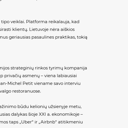
 tipo veiklai. Platforma reikalauja, kad
irasti klientų. Lietuvoje nėra aiškios
us geriausias pasaulines praktikas, tokią
anijos strateginių rinkos tyrimų kompanija
rp privačių asmenų – viena labiausiai
Jean-Michel Petit viename savo interviu
valgo restoranuose.
 pažinimo būdu kelionių užsienyje metu,
sias dalykas šioje XXI a. ekonomikoje –
mos taps „Uber“ ir „Airbnb“ atitikmeniu