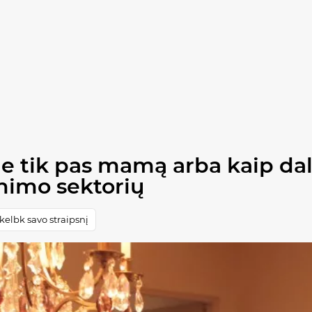
ne tik pas mamą arba kaip da
inimo sektorių
elbk savo straipsnį