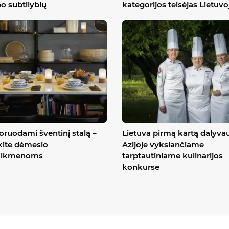
o subtilybių
kategorijos teisėjas Lietuvo
ruodami šventinį stalą –
Lietuva pirmą kartą dalyva
kite dėmesio
Azijoje vyksiančiame
lkmenoms
tarptautiniame kulinarijos
konkurse