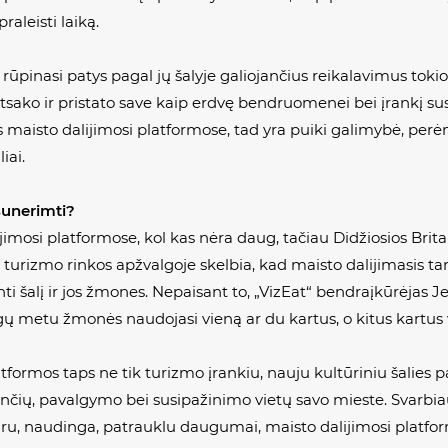
raleisti laiką.
 rūpinasi patys pagal jų šalyje galiojančius reikalavimus tokio
eatsako ir pristato save kaip erdvę bendruomenei bei įrankį sus
maisto dalijimosi platformose, tad yra puiki galimybė, perėm
iai.
sunerimti?
ijimosi platformose, kol kas nėra daug, tačiau Didžiosios Brit
turizmo rinkos apžvalgoje skelbia, kad maisto dalijimasis ta
ti šalį ir jos žmones. Nepaisant to, „VizEat“ bendraįkūrėjas 
gų metu žmonės naudojasi vieną ar du kartus, o kitus kartus 
tformos taps ne tik turizmo įrankiu, nauju kultūriniu šalies
nčių, pavalgymo bei susipažinimo vietų savo mieste. Svarbiau
aru, naudinga, patrauklu daugumai, maisto dalijimosi platfor