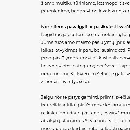
šiame multikultūriniame, kosmopolitiškame
patenkinimo, bendravimo ir valgymo kartu 
Norintiems pavalgyti ar pasikviesti sveč
Registracija platformose nemokama, tai pan
Jums ruošiamo maisto pasiūlymų (priklauso
laikas, atvykimas ir pan., bei susimokėti.
proc. pasiūlymo sumos, o likusi dalis per
kokybę, vietos patogumą bei švarą. Taip p
nėra trinami. Kiekvienam šefui be galo svarb
žmones mylintys šefai.
Jeigu norite patys gaminti, priimti sveči
bet reikia atitikti platformose keliamus r
reikalaujanti daug pastangų, pasiryžimo i
atsakyti į klausimus Skype interviu, nuf
nuotraukas, o kartais netgi sulaukti pačių