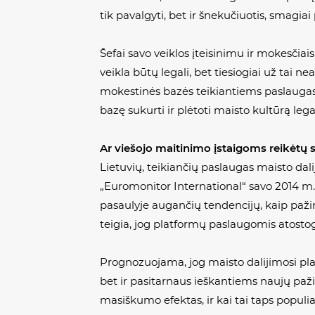
tik pavalgyti, bet ir šnekučiuotis, smagiai p
Šefai savo veiklos įteisinimu ir mokesčiais
veikla būtų legali, bet tiesiogiai už tai n
mokestinės bazės teikiantiems paslaugas 
bazę sukurti ir plėtoti maisto kultūrą legal
Ar viešojo maitinimo įstaigoms reikėtų 
Lietuvių, teikiančių paslaugas maisto dal
„Euromonitor International“ savo 2014 m. 
pasaulyje augančių tendencijų, kaip pažin
teigia, jog platformų paslaugomis atosto
Prognozuojama, jog maisto dalijimosi pla
bet ir pasitarnaus ieškantiems naujų paži
masiškumo efektas, ir kai tai taps populi