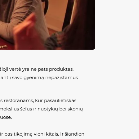
oji vertė yra ne pats produktas,
idžiant į savo gyenimą nepažįstamus
ms restoranams, kur pasaulietiškas
okslius šefus ir nuotykių bei skonių
muose.
pasitikėjimą vieni kitais. Ir šiandien