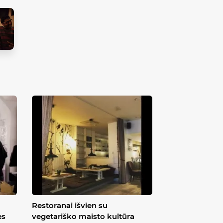
Restoranai išvien su
ės
vegetariško maisto kultūra