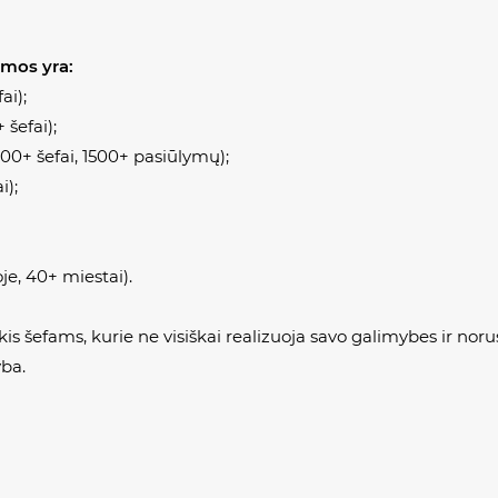
rmos yra:
ai);
 šefai);
000+ šefai, 1500+ pasiūlymų);
i);
e, 40+ miestai).
nkis šefams, kurie ne visiškai realizuoja savo galimybes ir n
ba.