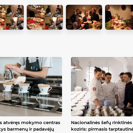
is atvėręs mokymo centras
Nacionalinės šefų rinktinės
ys barmenų ir padavėjų
koziris: pirmasis tarptautin