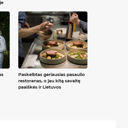
je
us
Paskelbtas geriausias pasaulio
restoranas, o jau kitą savaitę
paaiškės ir Lietuvos