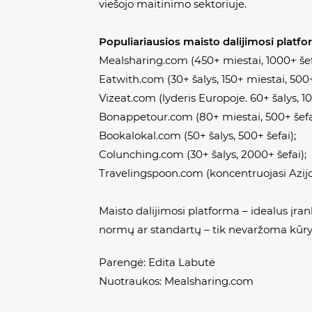
viešojo maitinimo sektoriuje.
Populiariausios maisto dalijimosi platfo
Mealsharing.com (450+ miestai, 1000+ šef
Eatwith.com (30+ šalys, 150+ miestai, 500+
Vizeat.com (lyderis Europoje. 60+ šalys, 1
Bonappetour.com (80+ miestai, 500+ šefa
Bookalokal.com (50+ šalys, 500+ šefai);
Colunching.com (30+ šalys, 2000+ šefai);
Travelingspoon.com (koncentruojasi Azijoj
Maisto dalijimosi platforma – idealus įra
normų ar standartų – tik nevaržoma kūry
Parengė: Edita Labutė
Nuotraukos: Mealsharing.com