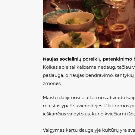
Naujas socialinių poreikių patenkinimo
Kolkas apie tai kalbama nedaug, tačiau vi
paslauga, o naujas bendravimo, santykių t
žmones.
Maisto dalijimosi platformos atsirado kai
maistas ypač suvienodėjęs. Platformos pi
ieškančius valgytojus, kurie kviečiami i
Valgymas kartu daugelyje kultūrų yra svar