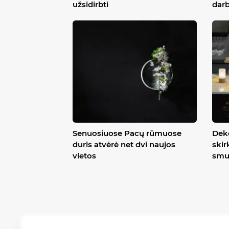
užsidirbti
darb
Senuosiuose Pacų rūmuose
Deko
duris atvėrė net dvi naujos
skir
vietos
smu