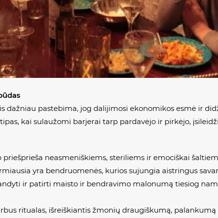
 būdas
s dažniau pastebima, jog dalijimosi ekonomikos esmė ir didži
ipas, kai sulaužomi barjerai tarp pardavėjo ir pirkėjo, įsile
p priešprieša neasmeniškiems, steriliems ir emociškai šaltie
rmiausia yra bendruomenės, kurios sujungia aistringus savam
šbandyti ir patirti maisto ir bendravimo malonumą tiesiog na
bus ritualas, išreiškiantis žmonių draugiškumą, palankumą ir 