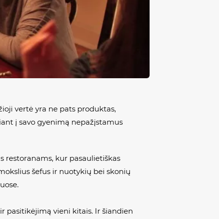
oji vertė yra ne pats produktas,
idžiant į savo gyenimą nepažįstamus
ms restoranams, kur pasaulietiškas
okslius šefus ir nuotykių bei skonių
muose.
pasitikėjimą vieni kitais. Ir šiandien