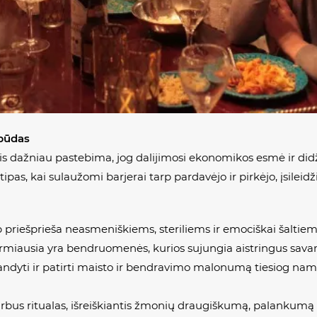
 būdas
s dažniau pastebima, jog dalijimosi ekonomikos esmė ir didži
ipas, kai sulaužomi barjerai tarp pardavėjo ir pirkėjo, įsile
p priešprieša neasmeniškiems, steriliems ir emociškai šaltie
rmiausia yra bendruomenės, kurios sujungia aistringus savam
šbandyti ir patirti maisto ir bendravimo malonumą tiesiog na
bus ritualas, išreiškiantis žmonių draugiškumą, palankumą ir 