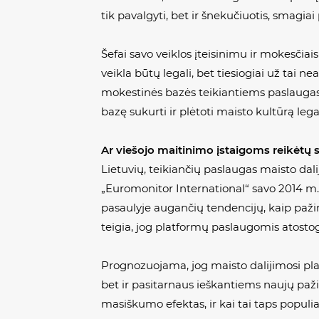
tik pavalgyti, bet ir šnekučiuotis, smagiai p
Šefai savo veiklos įteisinimu ir mokesčiais
veikla būtų legali, bet tiesiogiai už tai n
mokestinės bazės teikiantiems paslaugas 
bazę sukurti ir plėtoti maisto kultūrą legal
Ar viešojo maitinimo įstaigoms reikėtų 
Lietuvių, teikiančių paslaugas maisto dal
„Euromonitor International“ savo 2014 m. 
pasaulyje augančių tendencijų, kaip pažin
teigia, jog platformų paslaugomis atosto
Prognozuojama, jog maisto dalijimosi pla
bet ir pasitarnaus ieškantiems naujų paži
masiškumo efektas, ir kai tai taps populi