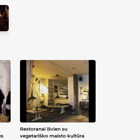
Restoranai išvien su
ės
vegetariško maisto kultūra