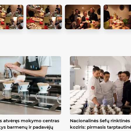
is atvėręs mokymo centras
Nacionalinės šefų rinktinės
ys barmenų ir padavėjų
koziris: pirmasis tarptautin