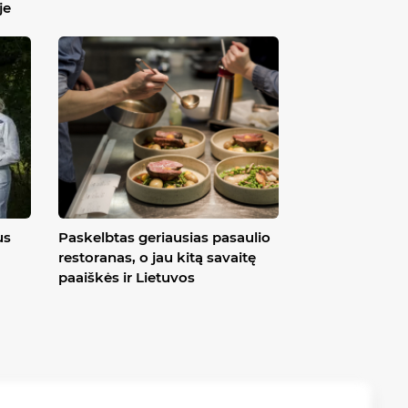
je
us
Paskelbtas geriausias pasaulio
restoranas, o jau kitą savaitę
paaiškės ir Lietuvos