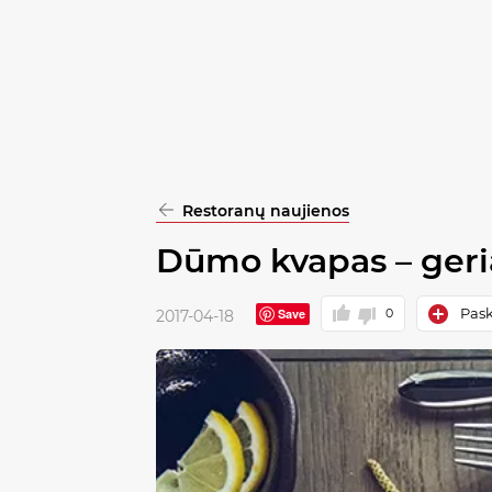
pasirinkimą
Patvirtinti
visus
Restoranų naujienos
Dūmo kvapas – geria
Pask
Save
0
2017-04-18