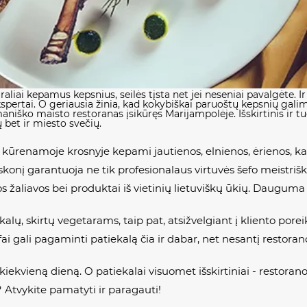
raliai kepamus kepsnius, seilės tįsta net jei neseniai pavalgėte. 
kspertai. O geriausia žinia, kad kokybiškai paruoštų kepsnių gali
aniško maisto restoranas įsikūręs Marijampolėje. Išskirtinis ir t
 bet ir miesto svečių.
 kūrenamoje krosnyje kepami jautienos, elnienos, ėrienos, kal
skonį garantuoja ne tik profesionalaus virtuvės šefo meistrišk
 žaliavos bei produktai iš vietinių lietuviškų ūkių. Dauguma t
ų, skirtų vegetarams, taip pat, atsižvelgiant į kliento poreiki
fai gali pagaminti patiekalą čia ir dabar, net nesantį restora
ekvieną dieną. O patiekalai visuomet išskirtiniai - restorano
? Atvykite pamatyti ir paragauti!