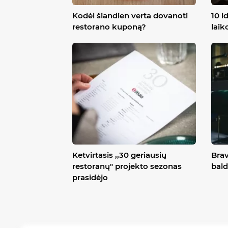
Kodėl šiandien verta dovanoti
10 i
restorano kuponą?
laik
Ketvirtasis ,,30 geriausių
Brav
restoranų" projekto sezonas
bald
prasidėjo