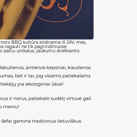
Ir nors BBQ kultūra kildinama iš JAV, mes,
ma ragauti ne tik pagrindiniuose
uo pačiu unikalus, jaukumu dvelkiantis
akutienos, antienos kepsniai, kiaulienos
umas, bet ir tai, jog visiems patiekalams
iekėjų yra ekologiniai ūkiai!
us ir norus, patiekalo sudėtį virtuvė gali
no meniu!
 šefai gamina tradicinius lietuviškus