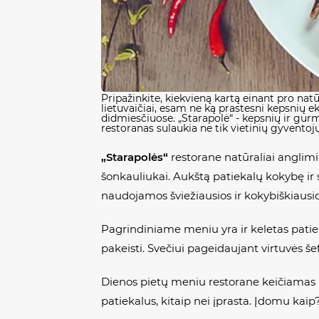
Pripažinkite, kiekvieną kartą einant pro natū
lietuvaičiai, esam ne ką prastesni kepsnių e
didmiesčiuose.
„Starapolė“
- kepsnių ir gurm
restoranas sulaukia ne tik vietinių gyventojų
„Starapolės“
restorane natūraliai anglimi
šonkauliukai. Aukštą patiekalų kokybę ir 
naudojamos šviežiausios ir kokybiškiausios
Pagrindiniame meniu yra ir keletas patiekal
pakeisti. Svečiui pageidaujant virtuvės še
Dienos pietų meniu restorane keičiamas ki
patiekalus, kitaip nei įprasta. Įdomu kaip