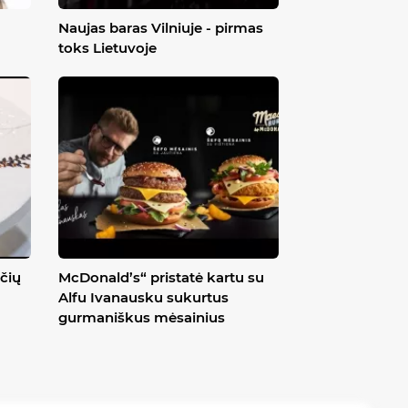
Naujas baras Vilniuje - pirmas
toks Lietuvoje
čių
McDonald’s“ pristatė kartu su
Alfu Ivanausku sukurtus
gurmaniškus mėsainius