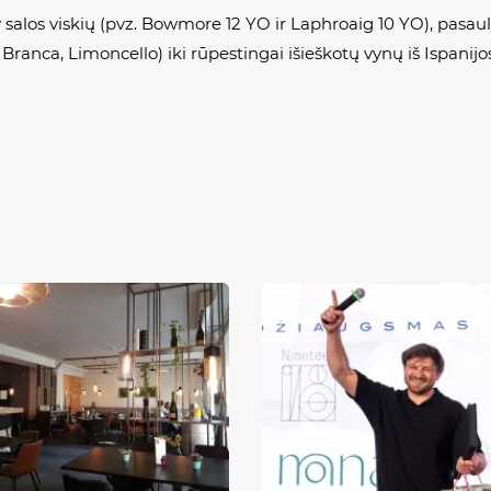
 salos viskių (pvz.
Bowmore
12 YO ir
Laphroaig
10 YO), pasaul
 Branca, Limoncello)
iki rūpestingai išieškotų vynų iš Ispanijos