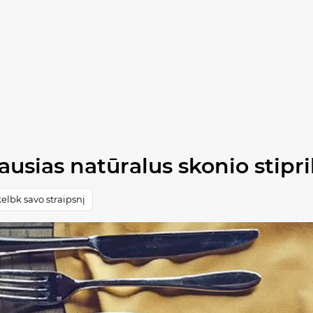
usias natūralus skonio stipri
elbk savo straipsnį