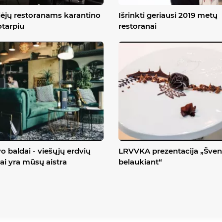
dėjų restoranams karantino
Išrinkti geriausi 2019 metų
otarpiu
restoranai
o baldai - viešųjų erdvių
LRVVKA prezentacija „Šven
ai yra mūsų aistra
belaukiant“