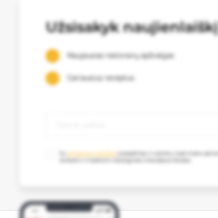
Užsisakyk naujienlaišk
Naujausias restoranų apžvalgas
Geriausius receptus
Su
privatumo politika
susipažinau ir sutinku, kad mano as
renkami ir tvarkomi tiesioginės rinkodaros tikslais.