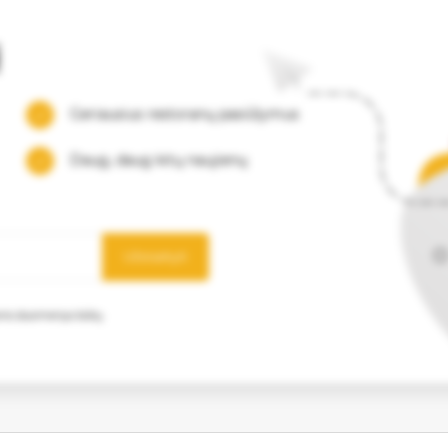
į
Geriausius restoranų pasiūlymus
Daug, daug kitų naujienų
Užsisakyti
mens duomenys būtų