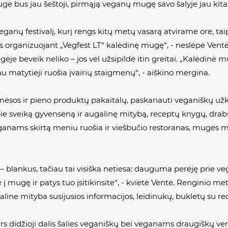
ugė bus jau šeštoji, pirmąją veganų mugę savo šalyje jau kitai
eganų festivalį, kurį rengs kitų metų vasarą atvirame ore, ta
s organizuojant „Vegfest LT“ kalėdinę mugę“, - neslėpė Ventė. 
ėje beveik neliko – jos vėl užsipildė itin greitai. „Kalėdinė
u matytieji ruošia įvairių staigmenų“, - aiškino mergina.
 mėsos ir pieno produktų pakaitalų, paskanauti veganiškų užk
apie sveiką gyvenseną ir augalinę mitybą, receptų knygų, drab
eganams skirtą meniu ruošia ir viešbučio restoranas, mugės 
 blankus, tačiau tai visiška netiesa: dauguma perėję prie ve
te į mugę ir patys tuo įsitikinsite“, - kvietė Ventė. Renginio me
line mityba susijusios informacijos, leidinukų, bukletų su re
 didžioji dalis šalies veganiškų bei veganams draugiškų verslų