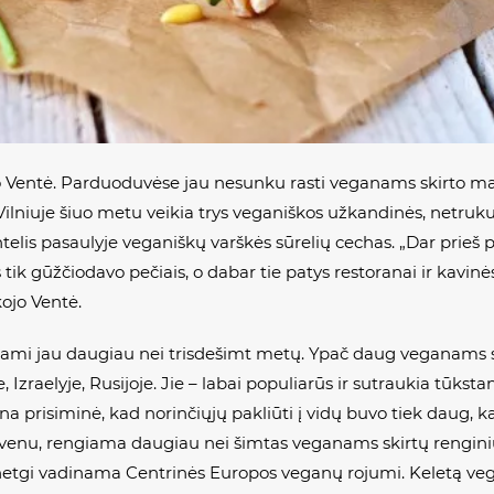
no Ventė. Parduoduvėse jau nesunku rasti veganams skirto mai
n Vilniuje šiuo metu veikia trys veganiškos užkandinės, netruk
ntelis pasaulyje veganiškų varškės sūrelių cechas. „Dar prieš 
ik gūžčiodavo pečiais, o dabar tie patys restoranai ir kavinė
ojo Ventė.
giami jau daugiau nei trisdešimt metų. Ypač daug veganams 
e, Izraelyje, Rusijoje. Jie – labai populiarūs ir sutraukia tū
na prisiminė, kad norinčiųjų pakliūti į vidų buvo tiek daug, k
yvenu, rengiama daugiau nei šimtas veganams skirtų renginių
a netgi vadinama Centrinės Europos veganų rojumi. Keletą v