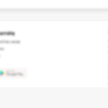
ramėlę
arčiau savęs
kus