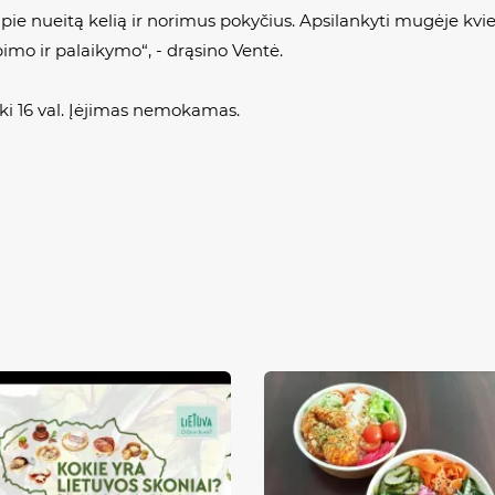
ie nueitą kelią ir norimus pokyčius. Apsilankyti mugėje kvieč
pimo ir palaikymo“, - drąsino Ventė.
iki 16 val. Įėjimas nemokamas.