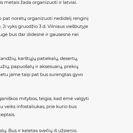
s metais žada organizuoti ir latviai.
ip pat norėtų organizuoti nedidelį renginį
Ji vyks gruodžio 3 d. Vilniaus viešbutyje
 mugė bus dar didesnė ir gausesnė nei
andžių, karštųjų patiekalų, desertų,
užių, papuošalų ir aksesuarų, prekių
metu jame taip pat bus surengtas gyvo
ganiškos mitybos, teigia, kad ėmė valgyti
tu veiks infostaliukas, prie kurio bus
ceptais.
. Bus ir keletas svečių iš užsienio.