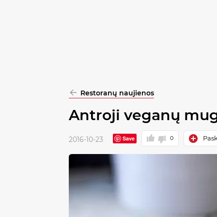
pasirinkimą
Patvirtinti
visus
Restoranų naujienos
Antroji veganų mugė
Pask
Save
0
2016-10-23