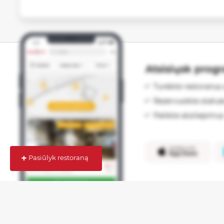
Atsisiųsk prog
Turėkite restoranus 
Rezervuokite staliu
Palikite atsiliepimus
+
Pasiūlyk restoraną