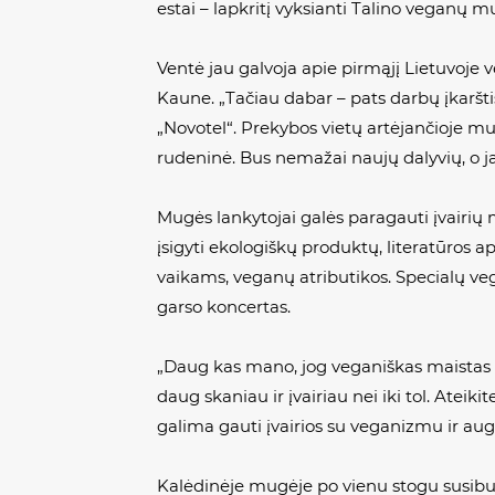
estai – lapkritį vyksianti Talino veganų m
Ventė jau galvoja apie pirmąjį Lietuvoje v
Kaune. „Tačiau dabar – pats darbų įkaršti
„Novotel“. Prekybos vietų artėjančioje mug
rudeninė. Bus nemažai naujų dalyvių, o ja
Mugės lankytojai galės paragauti įvairių
įsigyti ekologiškų produktų, literatūros 
vaikams, veganų atributikos. Specialų v
garso koncertas.
„Daug kas mano, jog veganiškas maistas –
daug skaniau ir įvairiau nei iki tol. Ateiki
galima gauti įvairios su veganizmu ir auga
Kalėdinėje mugėje po vienu stogu susiburs