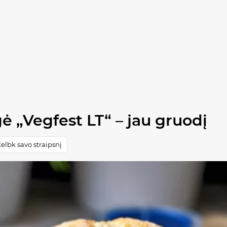
 „Vegfest LT“ – jau gruodį
elbk savo straipsnį