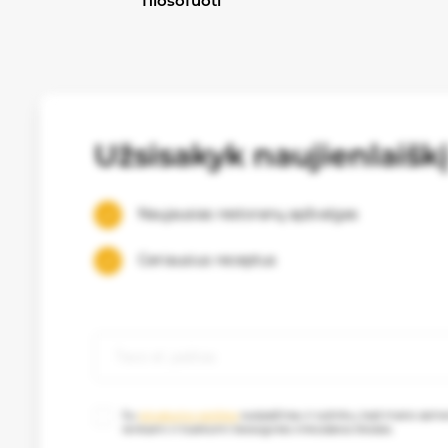
filosofuoti
Užsisakyk naujienlaišk
Naujausias restoranų apžvalgas
Geriausius receptus
Su
privatumo politika
susipažinau ir sutinku, kad mano as
renkami ir tvarkomi tiesioginės rinkodaros tikslais.