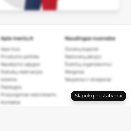
Apie meniu.lt
Naudingos nuorodos
Apie mus
Dovanų kuponai
Privatumo politika
Restoranų akcijos
Naudojimo sąlygos
Švenčių organizavimui
Staliukų rezervacijos
Renginiai
sistema
Naujienos ir straipsniai
Paslaugos
Prisijungimas restoranams
Slapukų nustatymai
Kontaktai