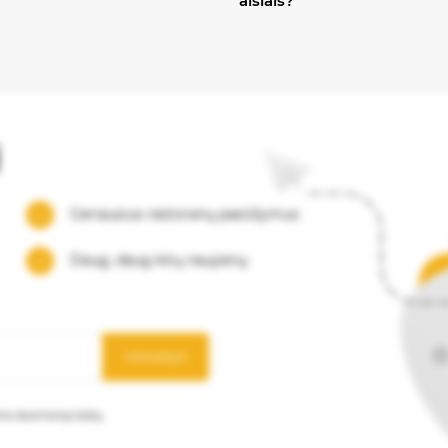
aisiais?
į
Geriausius restoranų pasiūlymus
Daug, daug kitų naujienų
Užsisakyti
mens duomenys būtų