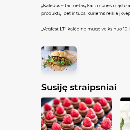
„Kalėdos – tai metas, kai žmonės mąsto ap
produktų, bet ir tuos, kuriems reikia įkvė
„Vegfest LT“ kalėdinė mugė veiks nuo 10 
Susiję straipsniai