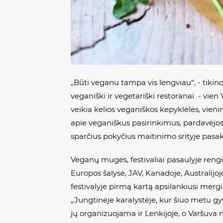
„Būti veganu tampa vis lengviau“, - tiki
veganiški ir vegetariški restoranai - vie
veikia kelios veganiškos kepyklėlės, vieni
apie veganiškus pasirinkimus, pardavėjos t
sparčius pokyčius maitinimo srityje pasak
Veganų mugės, festivaliai pasaulyje ren
Europos šalyse, JAV, Kanadoje, Australijoj
festivalyje pirmą kartą apsilankiusi mergi
„Jungtinėje karalystėje, kur šiuo metu g
jų organizuojama ir Lenkijoje, o Varšuv