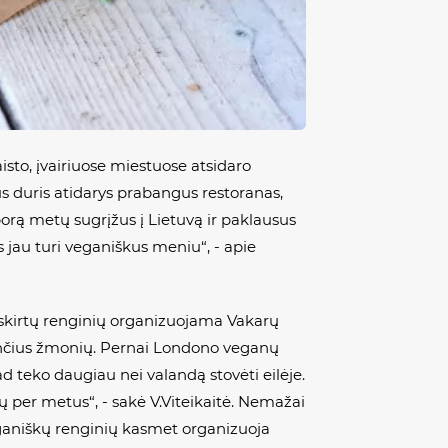
sto, įvairiuose miestuose atsidaro
us duris atidarys prabangus restoranas,
porą metų sugrįžus į Lietuvą ir paklausus
s jau turi veganiškus meniu“, - apie
skirtų renginių organizuojama Vakarų
kstančius žmonių. Pernai Londono veganų
ad teko daugiau nei valandą stovėti eilėje.
 per metus“, - sakė V.Viteikaitė. Nemažai
eganiškų renginių kasmet organizuoja