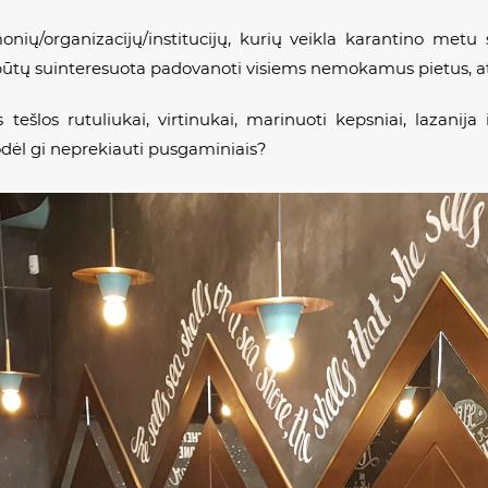
monių/organizacijų/institucijų, kurių veikla karantino met
 būtų suinteresuota padovanoti visiems nemokamus pietus, at
 tešlos rutuliukai, virtinukai, marinuoti kepsniai, lazanija i
odėl gi neprekiauti pusgaminiais?