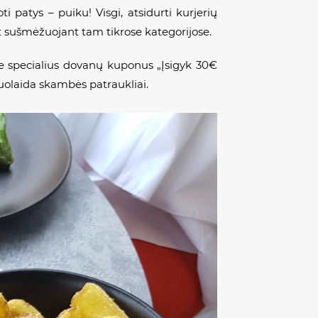
ti patys – puiku! Visgi, atsidurti kurjerių
t sušmėžuojant tam tikrose kategorijose.
ite specialius dovanų kuponus „Įsigyk 30€
uolaida skambės patraukliai.