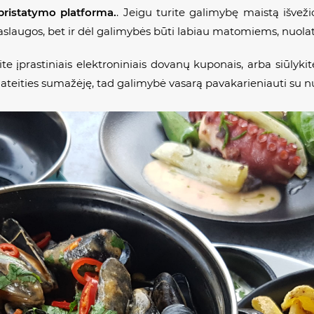
pristatymo platforma.
. Jeigu turite galimybę maistą išvežio
paslaugos, bet ir dėl galimybės būti labiau matomiems, nuola
te įprastiniais elektroniniais dovanų kuponais, arba siūlyk
l ateities sumažėję, tad galimybė vasarą pavakarieniauti su n