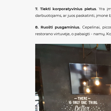
7. Tiekti korporatyvinius pietus
. Yra į
darbuotojams, ar juos paskatinti, įmonė
8. Ruošti pusgaminius.
Cepelinai, picos
restorano virtuvėje, o pabaigti - namų. K