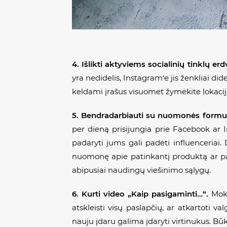
4. Išlikti aktyviems socialinių tinklų erd
yra nedidelis, Instagram‘e jis ženkliai dide
keldami įrašus visuomet žymėkite lokaciją
5. Bendradarbiauti su nuomonės formu
per dieną prisijungia prie Facebook ar I
padaryti jums gali padėti influenceriai.
nuomonę apie patinkantį produktą ar pasl
abipusiai naudingų viešinimo sąlygų.
6. Kurti video „Kaip pasigaminti…“.
Mok
atskleisti visų paslapčių, ar atkartoti 
nauju įdaru galima įdaryti virtinukus. Bū