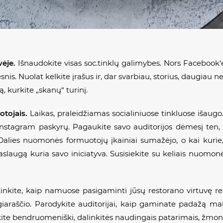
vėje.
Išnaudokite visas soc.tinklų galimybes. Nors Facebo
snis. Nuolat kelkite įrašus ir, dar svarbiau,
storius
, daugiau ne
, kurkite „skanų“ turinį.
otojais.
Laikas, praleidžiamas socialiniuose tinkluose išaugo.
nstagram paskyrų. Pagaukite savo auditorijos dėmesį ten, k
 Dalies nuomonės formuotojų įkainiai sumažėjo, o kai kurie,
augą kuria savo iniciatyva. Susisiekite su keliais nuomonė
inkite, kaip namuose pasigaminti jūsų restorano virtuvę re
valgiaraščio. Parodykite auditorijai, kaip gaminate padažą
kite bendruomeniški, dalinkitės naudingais patarimais, žmonė