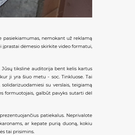
ok‘e pasiekiamumas, nemokant už reklamą
i įprastai dėmesio skirkite video formatui,
 Jūsų tikslinė auditorija bent kelis kartus
ur ji yra šiuo metu - soc. Tinkluose. Tai
 solidarizuodamiesi su verslais, teigiamą
s formuotojais, galbūt pavyks sutarti dėl
prezentuojančius patiekalus. Neprivalote
 makaronams, ar kepate purią duoną, kokiu
s tai prisimins.