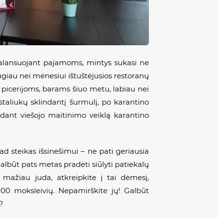
 balansuojant pajamoms, mintys sukasi ne
ugiau nei mėnesiui ištuštėjusios restoranų
, picerijoms, barams šiuo metu, labiau nei
 staliukų sklindantį šurmulį, po karantino
ykdant viešojo maitinimo veiklą karantino
d steikas išsinešimui – ne pati geriausia
Galbūt pats metas pradėti siūlyti patiekalų
 mažiau juda, atkreipkite į tai dėmesį,
0 moksleivių. Nepamirškite jų! Galbūt
?