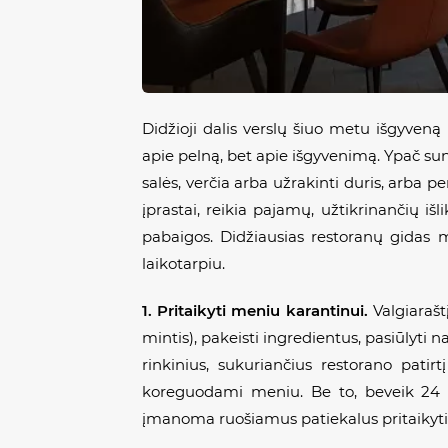
Didžioji dalis verslų šiuo metu išgyven
apie pelną, bet apie išgyvenimą. Ypač sun
salės, verčia arba užrakinti duris, arba 
įprastai, reikia pajamų, užtikrinančių iš
pabaigos. Didžiausias restoranų gidas me
laikotarpiu.
1. Pritaikyti meniu karantinui.
Valgiarašt
mintis), pakeisti ingredientus, pasiūlyti 
rinkinius, sukuriančius restorano pati
koreguodami meniu. Be to, beveik 24 
įmanoma ruošiamus patiekalus pritaikyti š