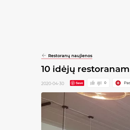
pasirinkimą
Patvirtinti
visus
Restoranų naujienos
10 idėjų restoranam
Pas
Save
0
2020-04-30