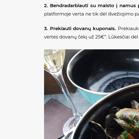
2. Bendradarbiauti su maisto į namus 
platformoje verta ne tik dėl išvežiojimo 
3. Prekiauti dovanų kuponais.
Prekiauki
vertės dovanų čekį už 25€”. Lūkesčiai dė