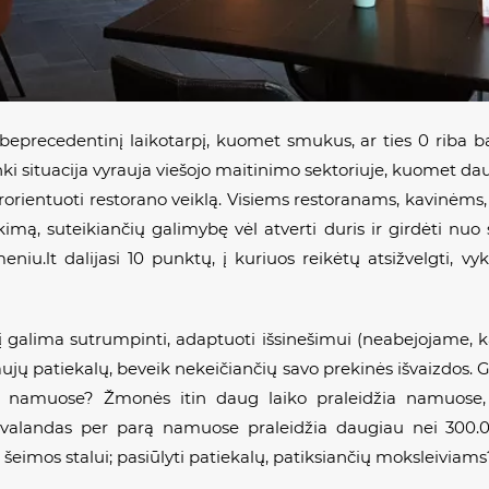
ą beprecedentinį laikotarpį, kuomet smukus, ar ties 0 riba
ki situacija vyrauja viešojo maitinimo sektoriuje, kuomet da
perorientuoti restorano veiklą. Visiems restoranams, kavinėms
likimą, suteikiančių galimybę vėl atverti duris ir girdėti nuo
niu.lt dalijasi 10 punktų, į kuriuos reikėtų atsižvelgti, v
į galima sutrumpinti, adaptuoti išsinešimui (neabejojame, ka
naujų patiekalų, beveik nekeičiančių savo prekinės išvaizdos. 
rtį namuose? Žmonės itin daug laiko praleidžia namuose,
valandas per parą namuose praleidžia daugiau nei 300.00
eimos stalui; pasiūlyti patiekalų, patiksiančių moksleiviams