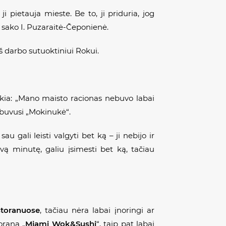
 pietauja mieste. Be to, ji priduria, jog
– sako I. Puzaraitė-Čeponienė.
š darbo sutuoktiniui Rokui.
uokia: „Mano maisto racionas nebuvo labai
i buvusi „Mokinukė“.
 gali leisti valgyti bet ką – ji nebijo ir
svą minutę, galiu įsimesti bet ką, tačiau
storanuose
, tačiau nėra labai įnoringi ar
oraną „
Miami Wok&Sushi
“, taip pat labai