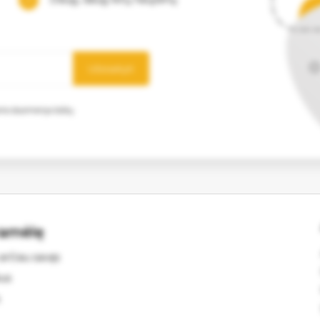
Užsisakyti
mens duomenys būtų
ramėlę
arčiau savęs
kus