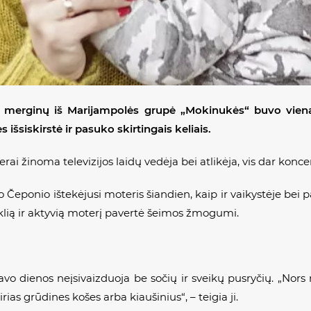
si merginų iš Marijampolės grupė „Mokinukės“ buvo vie
išsiskirstė ir pasuko skirtingais keliais.
rai žinoma televizijos laidų vedėja bei atlikėja, vis dar konc
 Čeponio ištekėjusi moteris šiandien, kaip ir vaikystėje bei 
iklią ir aktyvią moterį pavertė šeimos žmogumi.
avo dienos neįsivaizduoja be sočių ir sveikų pusryčių. „No
ias grūdines košes arba kiaušinius“, – teigia ji.