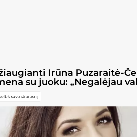
iaugianti Irūna Puzaraitė-Če
ena su juoku: „Negalėjau val
elbk savo straipsnį