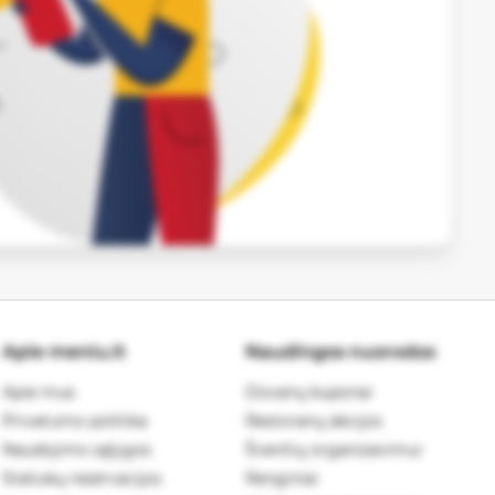
Apie meniu.lt
Naudingos nuorodos
Apie mus
Dovanų kuponai
Privatumo politika
Restoranų akcijos
Naudojimo sąlygos
Švenčių organizavimui
Staliukų rezervacijos
Renginiai