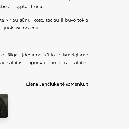
bos“, – šypteli Irūna.
tą viriau sūnui košę, tačiau ji buvo tokia
– juokiasi moteris.
lę išilgai, įdedame sūrio ir įsmeigiame
ų salotas – agurkai, pomidorai, salotos.
Elena Jančiukaitė @Meniu.lt