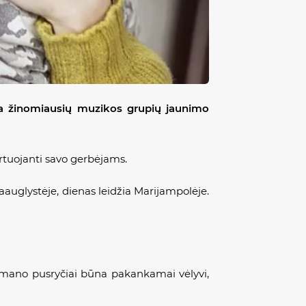
na žinomiausių muzikos grupių jaunimo
ertuojanti savo gerbėjams.
paauglystėje, dienas leidžia Marijampolėje.
rs mano pusryčiai būna pakankamai vėlyvi,