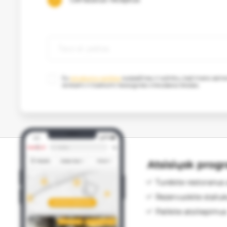
Su
privatumo politika
susipažinau ir sutinku, kad mano as
renkami ir tvarkomi tiesioginės rinkodaros tikslais.
Atsisiųsk prog
Turėkite restoranus 
Rezervuokite staliu
Palikite atsiliepimus