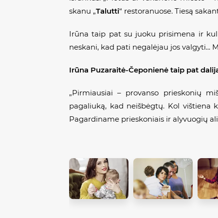
skanu „
Talutti
“ restoranuose. Tiesą sakant
Irūna taip pat su juoku prisimena ir kuli
neskani, kad pati negalėjau jos valgyti...
Irūna Puzaraitė-Čeponienė taip pat dal
„Pirmiausiai – provanso prieskonių miš
pagaliuką, kad neišbėgtų. Kol vištiena 
Pagardiname prieskoniais ir alyvuogių alie