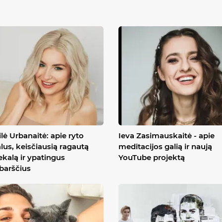
lė Urbanaitė: apie ryto
Ieva Zasimauskaitė - apie
alus, keisčiausią ragautą
meditacijos galią ir naują
ekalą ir ypatingus
YouTube projektą
ibarščius