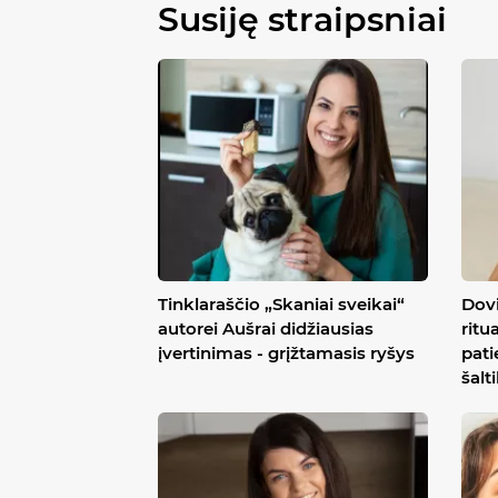
Susiję straipsniai
Tinklaraščio „Skaniai sveikai“
Dovi
autorei Aušrai didžiausias
ritu
įvertinimas - grįžtamasis ryšys
pati
šalt