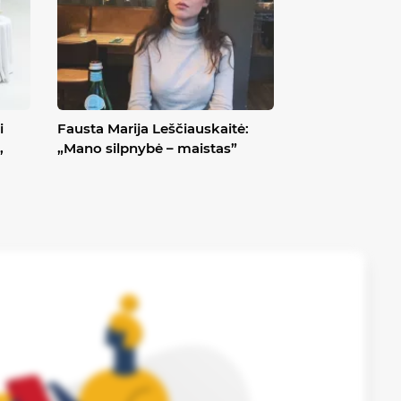
i
Fausta Marija Leščiauskaitė:
,
„Mano silpnybė – maistas”