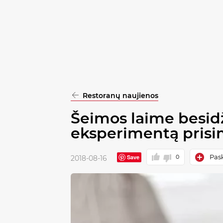
pasirinkimą
Patvirtinti
visus
Restoranų naujienos
Šeimos laime besidž
eksperimentą prisim
Pask
Save
0
2018-08-16