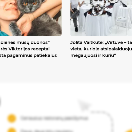
sdienės mūsų duonos“
Jolita Vaitkutė: „Virtuvė – ta
rės Viktorijos receptai
vieta, kurioje atsipalaiduoju
ta pagaminus patiekalus
mėgaujuosi ir kuriu”
į
Geriausius restoranų pasiūlymus
Daug, daug kitų naujienų