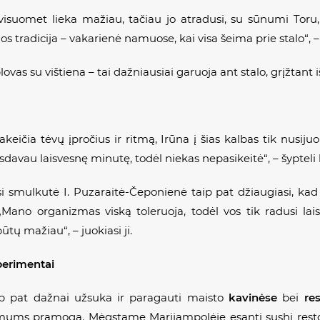
isuomet lieka mažiau, tačiau jo atradusi, su sūnumi Toru, ji
 tradicija – vakarienė namuose, kai visa šeima prie stalo“, 
s su vištiena – tai dažniausiai garuoja ant stalo, grįžtant i
akeičia tėvų įpročius ir ritmą, Irūna į šias kalbas tik nusij
rasdavau laisvesnę minutę, todėl niekas nepasikeitė“, – šyptel
smulkutė I. Puzaraitė-Čeponienė taip pat džiaugiasi, kad sau
 „Mano organizmas viską toleruoja, todėl vos tik radusi lai
tų mažiau“, – juokiasi ji.
perimentai
aip pat dažnai užsuka ir paragauti maisto
kavinėse
bei
re
– mums pramoga. Mėgstame Marijampolėje esantį sushi rest