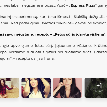
, mes labai mėgstame ir picas... Ypač – „
Express Pizza
“ gamy
narinį eksperimentą, kurį teko išmesti į šiukšlių dėžę: „Kar
 Manau, kad padauginau šviežios cukinijos – gavosi be skonio“, 
ijasi savo mėgstamu
receptu
– „Fetos sūriu įdaryta vištiena“.
inyje apvoliojame fetos sūrį. Įpjauname vištienos krūtinė
kepa, verdame ruduosius ryžius bei ruošiame šviežių daržovi
jumi“, – receptu dalijasi Irūna.
+1
Nuotr.