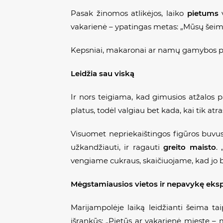
Pasak žinomos atlikėjos, laiko
pietums
v
vakarienė – ypatingas metas: „Mūsų šeimos
Kepsniai, makaronai ar namų gamybos plova
Leidžia sau viską
Ir nors teigiama, kad gimusios atžalos p
platus, todėl valgiau bet kada, kai tik at
Visuomet nepriekaištingos figūros buvusi 
užkandžiauti, ir ragauti
greito maisto
.
vengiame cukraus, skaičiuojame, kad jo bū
Mėgstamiausios vietos ir nepavykę eks
Marijampolėje laiką leidžianti šeima t
išrankūs: „Pietūs ar vakarienė mieste 