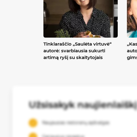
Tinklaraščio „Saulėta virtuvė“
„Ka
autorė: svarbiausia sukurti
auto
artimą ryšį su skaitytojais
gims
Užsisakyk naujienlaišk
Naujausias restoranų apžvalgas
Geriausius receptus