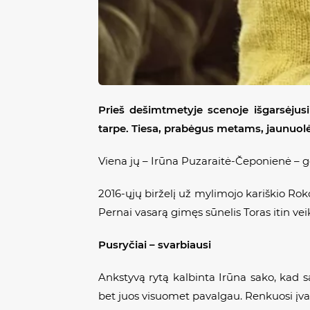
Prieš dešimtmetyje scenoje išgarsėju
tarpe. Tiesa, prabėgus metams, jaunuolės 
Viena jų – Irūna Puzaraitė-Čeponienė – ge
2016-ųjų birželį už mylimojo kariškio Roko
Pernai vasarą gimęs sūnelis Toras itin ve
Pusryčiai – svarbiausi
Ankstyvą rytą kalbinta Irūna sako, kad s
bet juos visuomet pavalgau. Renkuosi įvair