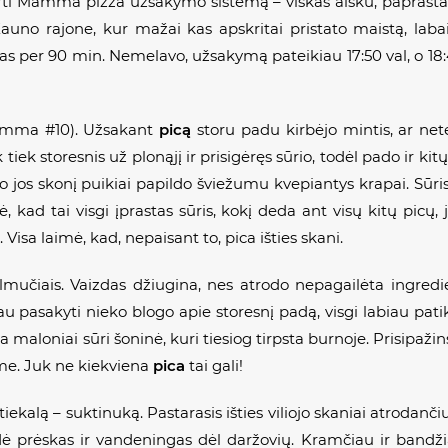
rti
Mamma pizza
užsakymo sistemą – viskas aišku, paprasta
no rajone, kur mažai kas apskritai pristato maistą, laba
ytas per 90 min. Nemelavo, užsakymą pateikiau 17:50 val, o 1
mma #10
). Užsakant
picą
storu padu kirbėjo mintis, ar ne
 tiek storesnis už plonąjį ir prisigėręs sūrio, todėl pado ir ki
i, o jos skonį puikiai papildo šviežumu kvepiantys krapai. Sūri
, kad tai visgi įprastas sūris, kokį deda ant visų kitų picų,
Visa laimė, kad, nepaisant to, pica išties skani.
učiais. Vaizdas džiugina, nes atrodo nepagailėta ingredien
au pasakyti nieko blogo apie storesnį padą, visgi labiau pati
maloniai sūri šoninė, kuri tiesiog tirpsta burnoje. Prisipaži
ime. Juk ne kiekviena
pica
tai gali!
ekalą – suktinuką. Pastarasis išties viliojo skaniai atrodanč
ė prėskas ir vandeningas dėl daržovių. Kramčiau ir bandžiau