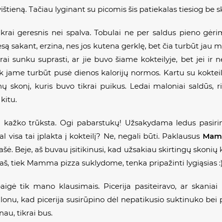
štieną. Tačiau lyginant su picomis šis patiekalas tiesiog be s
tikrai geresnis nei spalva. Tobulai ne per saldus pieno gėr
esą sakant, erzina, nes jos kutena gerklę, bet čia turbūt jau
krai sunku suprasti, ar jie buvo šiame kokteilyje, bet jei ir
juk jame turbūt pusė dienos kalorijų normos. Kartu su koktei
 skonį, kuris buvo tikrai puikus. Ledai maloniai saldūs, ri
kitu.
kažko trūksta. Ogi pabarstukų! Užsakydama ledus pasirin
l visa tai įplakta į kokteilį? Ne, negali būti. Paklausus
Mamm
šė. Beje, aš buvau įsitikinusi, kad užsakiau skirtingų skonių 
aš, tiek
Mamma pizza
suklydome, tenka pripažinti lygiąsias :
aigė tik mano klausimais. Picerija pasiteiravo, ar skani
alonu, kad picerija susirūpino dėl nepatikusio suktinuko bei
au, tikrai bus.