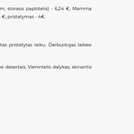
storasis paplotėlis) - 6,24 €,
Mamma
4 €, pristatymas - 4€.
s pristatytas laiku. Darbuotojas laikėsi
desertais. Vienintelis dalykas, skiriantis