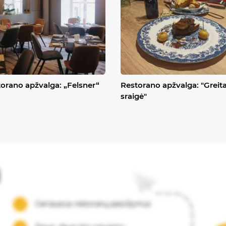
orano apžvalga: „Felsner“
Restorano apžvalga: "Greit
sraigė"
į
Geriausius restoranų pasiūlymus