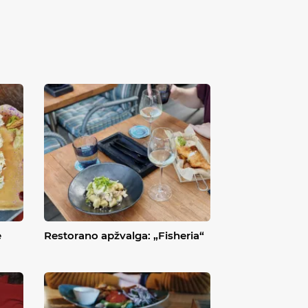
e
Restorano apžvalga: „Fisheria“