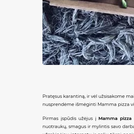
Pratęsus karantiną, ir vėl užsisakome mai
nusprendėme išmėginti
Mamma pizza
vi
Pirmas įspūdis užėjus į
Mamma pizza
nuotraukų, smagus ir mylintis savo darbą