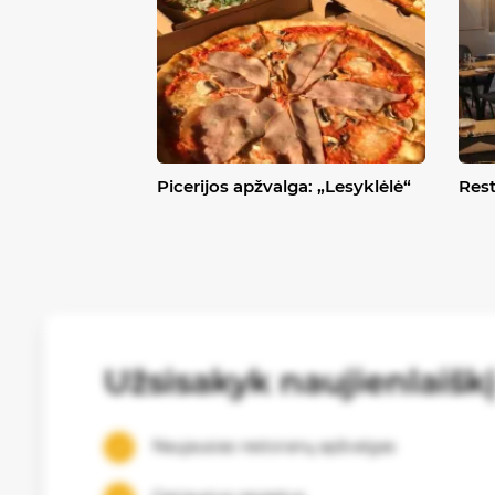
Picerijos apžvalga: „Lesyklėlė“
Rest
Užsisakyk naujienlaišk
Naujausias restoranų apžvalgas