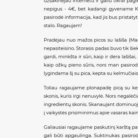
užsakinėjau internetu ir galiu tikrai pagi
nepigus - 4€, bet kadangi gyvename Kau
pasirodė informacija, kad jis bus pristat
stalo. Ragaujam!
Pradėjau nuo mažos picos su lašiša (
Ma
nepasiteisino. Storasis padas buvo tik šiek
gardi, minkšta ir sūri, kaip ir dera lašiša
kaip ožkų pieno sūris, nors man pasirodė
lygindama šį su pica, kepta su kelmučiais. 
Toliau ragaujame plonapadę picą su kelm
skonis, kuris irgi nenuvylė. Nors negalėči
ingredientų skonis. Skanaujant dominuoja 
į vaikystės prisiminimus apie vasaras ka
Galiausiai ragaujame paskutinį karštą pati
gali būti apgaulinga. Suktinukas pasirod