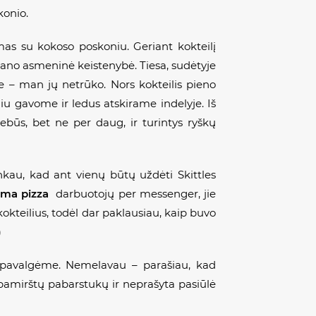
konio.
imas su kokoso poskoniu. Geriant kokteilį
 mano asmeninė keistenybė. Tiesa, sudėtyje
 ne – man jų netrūko. Nors kokteilis pieno
liu gavome ir ledus atskirame indelyje. Iš
ebūs, bet ne per daug, ir turintys ryškų
kau, kad ant vienų būtų uždėti Skittles
a pizza
darbuotojų per
messenger
, jie
kokteilius, todėl dar paklausiau, kaip buvo
)
ai pavalgėme. Nemelavau – parašiau, kad
 pamirštų pabarstukų ir neprašyta pasiūlė