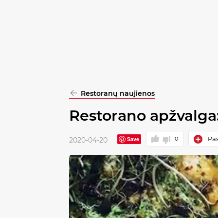
pasirinkimą
Patvirtinti
visus
Restoranų naujienos
Restorano apžvalg
Pas
Save
0
2020-04-20