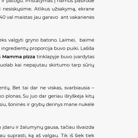
 ir patogu. Pristatymas į namus pasirodė
i nesiskųsime. Atlikus užsakymą, ekrane
8:40 val maistas jau garavo ant vakarienės
teks valgyti gryno batono. Laimei, baimė
tų ingredientų proporcija buvo puiki. Lašiša
s
Mamma pizza
tinklapyje buvo įvardytas
 juolab kai nepajutau skirtumo tarp sūrių
tų. Bet tai dar ne viskas, svarbiausia –
ko plonas. Su juo dar geriau išryškėja kitų
nsiu, šoninės ir grybų derinys mane nukėlė
iu įdaru ir žalumynų gausa, tačiau išvaizda
 suprasti, ką aš valgau. Tik iš šiek tiek