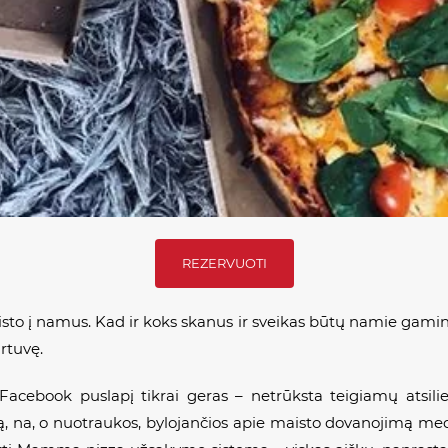
REZERVUOTI
sto į namus. Kad ir koks skanus ir sveikas būtų namie gaminta
rtuvę.
Facebook
puslapį tikrai geras – netrūksta teigiamų atsilie
, na, o nuotraukos, bylojančios apie maisto dovanojimą med