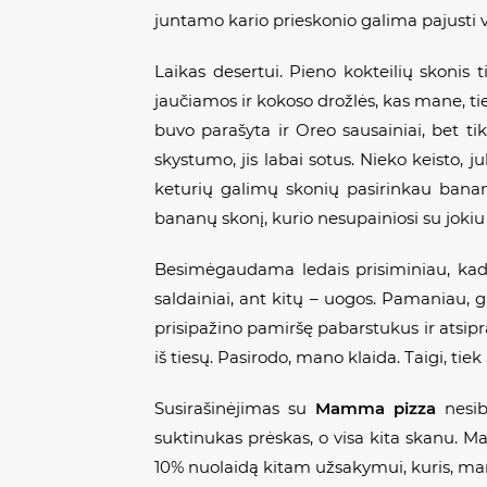
juntamo kario prieskonio galima pajusti vi
Laikas desertui. Pieno kokteilių skonis 
jaučiamos ir kokoso drožlės, kas mane, ti
buvo parašyta ir
Oreo
sausainiai, bet ti
skystumo, jis labai sotus. Nieko keisto, 
keturių galimų skonių pasirinkau bananų
bananų skonį, kurio nesupainiosi su jokiu 
Besimėgaudama ledais prisiminiau, kad 
saldainiai, ant kitų – uogos. Pamaniau, ga
prisipažino pamiršę pabarstukus ir atsipra
iš tiesų. Pasirodo, mano klaida. Taigi, tiek 
Susirašinėjimas su
Mamma pizza
nesib
suktinukas prėskas, o visa kita skanu. M
10% nuolaidą kitam užsakymui, kuris, man