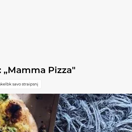
a: „Mamma Pizza"
kelbk savo straipsnį