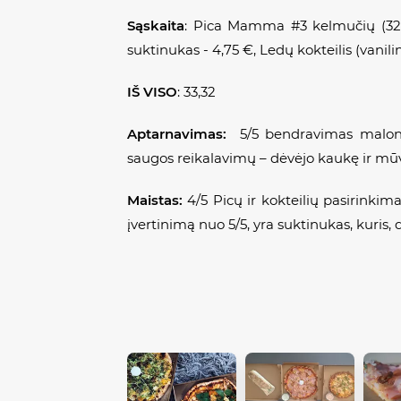
Sąskaita
: Pica
Mamma #3 kelmučių
(32
suktinukas - 4,75 €, Ledų kokteilis (vanilin
IŠ VISO
: 33,32
Aptarnavimas:
5/5 bendravimas malonus,
saugos reikalavimų – dėvėjo kaukę ir mūvė
Maistas:
4/5 Picų ir kokteilių pasirinkim
įvertinimą nuo 5/5, yra suktinukas, kuris, 