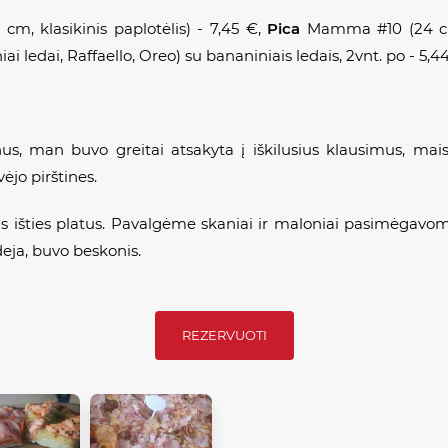
 cm, klasikinis paplotėlis) - 7,45 €,
Pica
Mamma #10 (24 cm, 
iai ledai, Raffaello, Oreo) su bananiniais ledais, 2vnt. po - 5,4
 man buvo greitai atsakyta į iškilusius klausimus, maista
jo pirštines.
as išties platus. Pavalgėme skaniai ir maloniai pasimėgavome 
deja, buvo beskonis.
REZERVUOTI