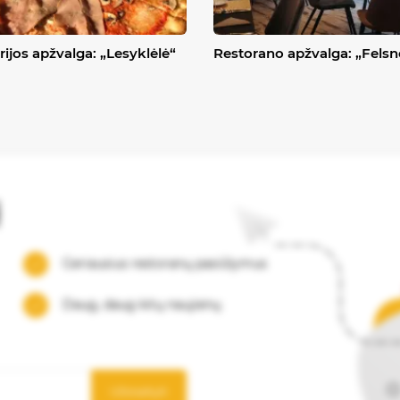
rijos apžvalga: „Lesyklėlė“
Restorano apžvalga: „Felsn
į
Geriausius restoranų pasiūlymus
Daug, daug kitų naujienų
Užsisakyti