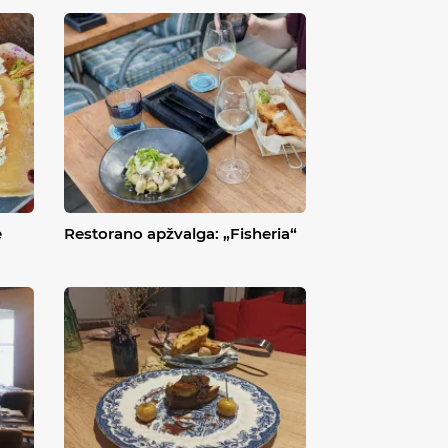
e
Restorano apžvalga: „Fisheria“