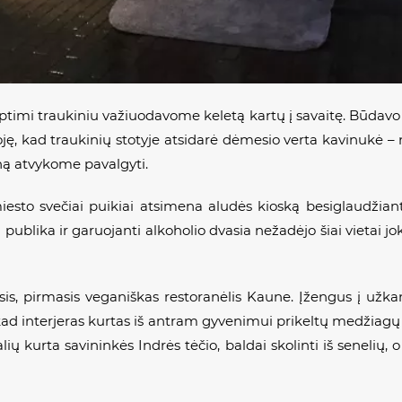
ptimi traukiniu važiuodavome keletą kartų į savaitę. Būdavo i
ję, kad traukinių stotyje atsidarė dėmesio verta kavinukė – n
oną atvykome pavalgyti.
 miesto svečiai puikiai atsimena aludės kioską besiglaudžian
lika ir garuojanti alkoholio dvasia nežadėjo šiai vietai jo
is, pirmasis veganiškas restoranėlis Kaune. Įžengus į užk
ad interjeras kurtas iš antram gyvenimui prikeltų medžiagų 
ų kurta savininkės Indrės tėčio, baldai skolinti iš senelių, o