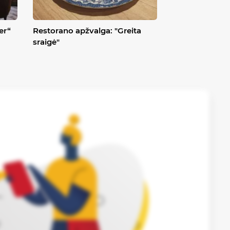
er“
Restorano apžvalga: "Greita
sraigė"