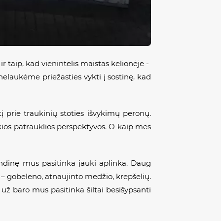
r taip, kad vienintelis maistas kelionėje -
elaukėme priežasties vykti į sostinę, kad
tį prie traukinių stoties išvykimų peronų.
kios patrauklios perspektyvos. O kaip mes
andinę mus pasitinka jauki aplinka. Daug
– gobeleno, atnaujinto medžio, krepšelių.
 už baro mus pasitinka šiltai besišypsanti