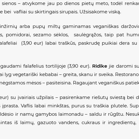
ienos – atvykome jau po dienos pietų meto, todėl renkamė
je bei vafliai su skirtingais sirupais. Užsisakome viską.
vinžirnių arba pupų miltų gaminamas veganiškas daržovių 
os, pomidorai, sezamo sėklos, saulėgrąžos, taip pat humusu 
alafeliai
(3,90 eur) labai traškūs, paskrudę puikiai dera s
 ragaudami
falafelius
tortilijoje (3,90 eur).
Ridike
jie daromi su
lyg vegetariški kebabai – greita, skanu ir sveika. Restorano si
 mėgstamos mėsos – pasiteisina. Ragaujant veganiškus patieka
 eur) su įvairiais užpilais – pasirenkame riešutų sviestą bei
rasta. Vaflis labai minkštas, purus su traškia plutele. Sup
 saldėsio ir namų gamybos laimonadu – saldu ir rūgštu. Nes
tas iš laimų, gazuoto vandens, cukraus ir ingredientų,