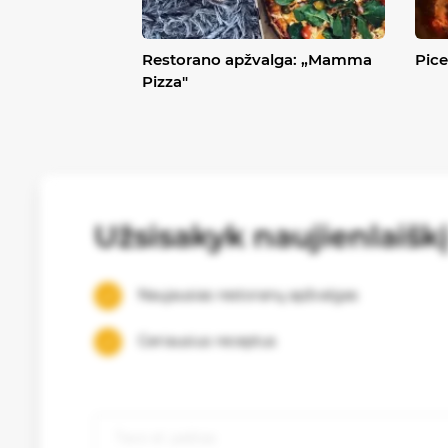
Restorano apžvalga: „Mamma
Pice
Pizza"
Užsisakyk naujienlaišk
Naujausias restoranų apžvalgas
Geriausius receptus