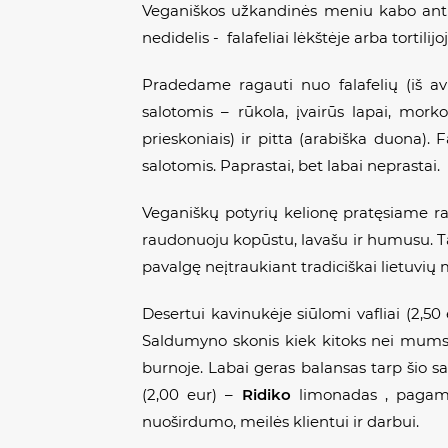
Veganiškos užkandinės meniu kabo ant s
nedidelis
- falafeliai
lėkštėje arba tortilijo
Pradedame ragauti nuo
falafelių
(iš a
salotomis – rūkola, įvairūs lapai, mork
prieskoniais) ir pitta (arabiška duona).
F
salotomis. Paprastai, bet labai neprastai.
Veganiškų potyrių kelionę pratęsiame
raudonuoju kopūstu, lavašu ir humusu. Tai 
pavalgę neįtraukiant tradiciškai lietuvių
Desertui kavinukėje siūlomi vafliai (2,50
Saldumyno skonis kiek kitoks nei mums įp
burnoje. Labai geras balansas tarp šio
(2,00 eur) –
Ridiko
limonadas , pagamin
nuoširdumo, meilės klientui ir darbui.