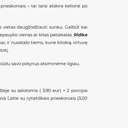
 prieskoniais – tai tarsi atskira kelionė po
 vietas daugžodžiauti sunku. Galbūt kai
pavyko vienas ar kitas patiekalas.
Ridike
ai, ir nuostabi tiems, kurie kitokią virtuvę
totį.
 būdu savo potyrius atsiminėme ilgiau.
kštėje su salotomis ( 3,90 eur) + 2 porcijos
kava
Latte
su rytietiškais prieskoniais (3,00