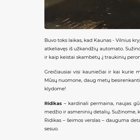
Buvo toks laikas, kad Kaunas - Vilnius kry
atkeliavęs iš užkandžių automato. Sužino
ir kaip keistai skambėtų ,į traukinių per
Greičiausiai visi kauniečiai ir kai kurie
Mūsų nuomone, daug metų besirenkanti pub
klydome!
Ridikas
– kardinali permaina, naujas gūs
medžio ir asmeninių detalių. Sužinome, k
Ridikas – šeimos verslas – dauguma detali
sesuo.