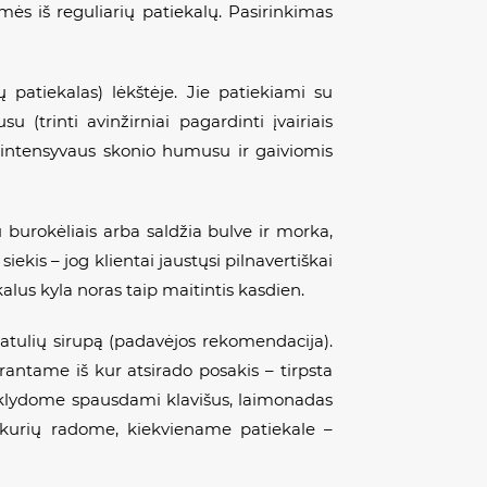
s iš reguliarių patiekalų. Pasirinkimas
patiekalas) lėkštėje. Jie patiekiami su
(trinti avinžirniai pagardinti įvairiais
u intensyvaus skonio humusu ir gaiviomis
 burokėliais arba saldžia bulve ir morka,
ekis – jog klientai jaustųsi pilnavertiškai
lus kyla noras taip maitintis kasdien.
 datulių sirupą (padavėjos rekomendacija).
rantame iš kur atsirado posakis – tirpsta
uklydome spausdami klavišus, laimonadas
 kurių radome, kiekviename patiekale –