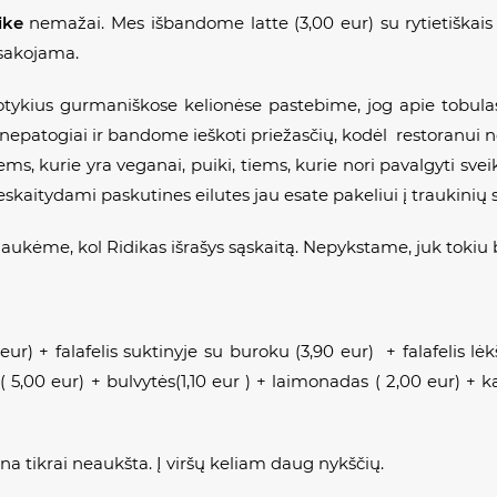
ike
nemažai. Mes išbandome
latte
(3,00 eur) su rytietiškais
asakojama.
tykius gurmaniškose kelionėse pastebime, jog apie tobulas
patogiai ir bandome ieškoti priežasčių, kodėl restoranui ne
iems, kurie yra veganai, puiki, tiems, kurie nori pavalgyti sveik
kaitydami paskutines eilutes jau esate pakeliui į traukinių s
laukėme, kol Ridikas išrašys sąskaitą. Nepykstame, juk tokiu
eur) + falafelis suktinyje su buroku (3,90 eur) + falafelis lė
u ( 5,00 eur) + bulvytės(1,10 eur ) + laimonadas ( 2,00 eur) + 
ina tikrai neaukšta. Į viršų keliam daug nykščių.