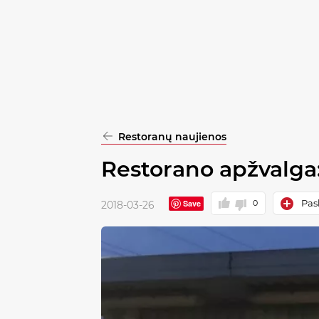
pasirinkimą
Patvirtinti
visus
Restoranų naujienos
Restorano apžvalga:
Pask
Save
0
2018-03-26