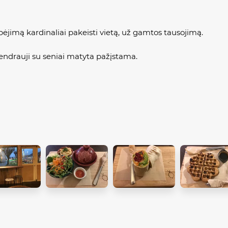
ebėjimą kardinaliai pakeisti vietą, už gamtos tausojimą.
g bendrauji su seniai matyta pažįstama.