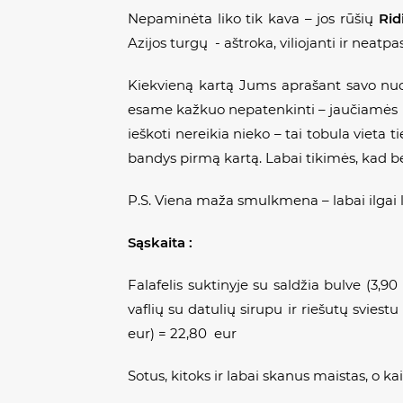
Nepaminėta liko tik kava – jos rūšių
Rid
Azijos turgų - aštroka, viliojanti ir neatp
Kiekvieną kartą Jums aprašant savo nuo
esame kažkuo nepatenkinti – jaučiamės ne
ieškoti nereikia nieko – tai tobula vieta t
bandys pirmą kartą. Labai tikimės, kad bes
P.S. Viena maža smulkmena – labai ilgai 
Sąskaita :
Falafelis suktinyje su saldžia bulve (3,90 
vaflių su datulių sirupu ir riešutų sviest
eur) = 22,80 eur
Sotus, kitoks ir labai skanus maistas, o ka