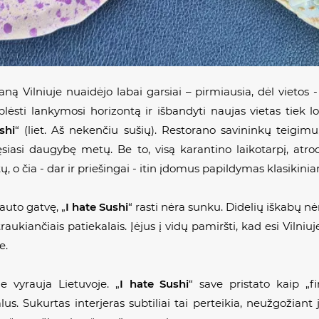
aną Vilniuje nuaidėjo labai garsiai – pirmiausia, dėl vietos -
ėsti lankymosi horizontą ir išbandyti naujas vietas tiek lo
shi
“ (liet.
Aš nekenčiu sušių
). Restorano savininkų teigimu,
siasi daugybę metų. Be to, visą karantino laikotarpį, atrod
o čia - dar ir priešingai - itin įdomus papildymas klasikin
tauto gatvę,
„
I hate Sushi
“
rasti nėra sunku. Didelių iškabų nė
traukiančiais patiekalais. Įėjus į vidų pamiršti, kad esi Vilniuj
e.
ie vyrauja Lietuvoje.
„
I hate Sushi
“
save pristato kaip
„f
lus. Sukurtas interjeras subtiliai tai perteikia, neužgožia