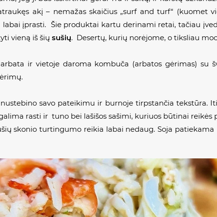
atraukęs akį – nemažas skaičius „
surf and turf“
(kuomet v
 labai įprasti. Šie produktai kartu derinami retai, tačiau įve
ti vieną iš šių
sušių
. Desertų, kurių norėjome, o tiksliau moc
rbata ir vietoje daroma kombuča (arbatos gėrimas) su švi
gėrimų.
nustebino savo pateikimu ir burnoje tirpstančia tekstūra. Iti
lima rasti ir tuno bei lašišos sašimi, kuriuos būtinai reikės p
ų skonio turtingumo reikia labai nedaug. Soja patiekama ne