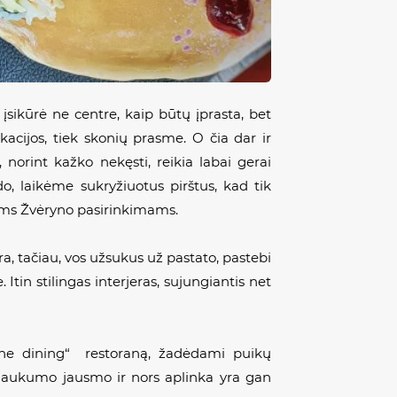
 įsikūrė ne centre, kaip būtų įprasta, bet
kacijos, tiek skonių prasme. O čia dar ir
 norint kažko nekęsti, reikia labai gerai
o, laikėme sukryžiuotus pirštus, kad tik
iams Žvėryno pasirinkimams.
ra, tačiau, vos užsukus už pastato, pastebi
e. Itin stilingas interjeras, sujungiantis net
ine dining“
restoraną, žadėdami puikų
nt jaukumo jausmo ir nors aplinka yra gan