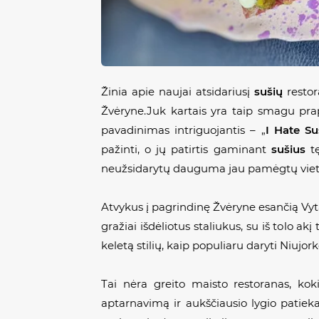
Žinia apie naujai atsidariusį
sušių
restor
Žvėryne.Juk kartais yra taip smagu prapl
pavadinimas intriguojantis – „
I Hate Su
pažinti, o jų patirtis gaminant
sušius
tę
neužsidarytų dauguma jau pamėgtų vietų, 
Atvykus į pagrindinę Žvėryne esančią Vy
gražiai išdėliotus staliukus, su iš tolo akį 
keletą stilių, kaip populiaru daryti Niujork
Tai nėra greito maisto restoranas, kok
aptarnavimą ir aukščiausio lygio patieka