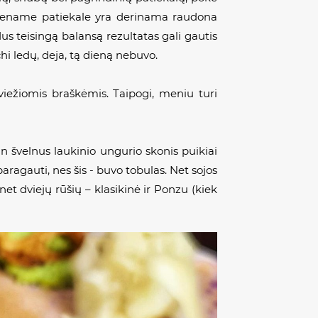
iename patiekale yra derinama raudona
dus teisingą balansą rezultatas gali gautis
hi ledų, deja, tą dieną nebuvo.
ežiomis braškėmis. Taipogi, meniu turi
n švelnus laukinio ungurio skonis puikiai
aragauti, nes šis - buvo tobulas. Net sojos
t dviejų rūšių – klasikinė ir Ponzu (kiek