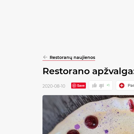
pasirinkimą
Patvirtinti
visus
Restoranų naujienos
Restorano apžvalga:
Pas
Save
+1
2020-08-10