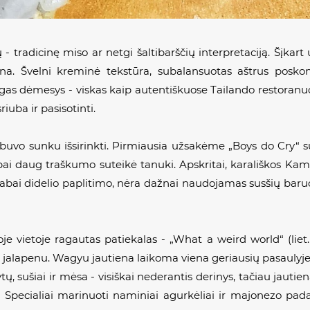
- tradicinę miso ar netgi šaltibarščių interpretaciją. Šįk
ena. Švelni kreminė tekstūra, subalansuotas aštrus poskoni
as dėmesys - viskas kaip autentiškuose Tailando restoranuos
riuba ir pasisotinti.
, buvo sunku išsirinkti. Pirmiausia užsakėme „
Boys do Cry“
su
labai daug traškumo suteikė
tanuki.
Apskritai, karališkos Kam
labai didelio paplitimo, nėra dažnai naudojamas susšių baruos
oje vietoje ragautas patiekalas - „
What a weird world“
(liet
 jalapenu. Wagyu jautiena laikoma viena geriausių pasaulyje,
tų, sušiai ir mėsa - visiškai nederantis derinys, tačiau jautiena
. Specialiai marinuoti naminiai agurkėliai ir majonezo pad