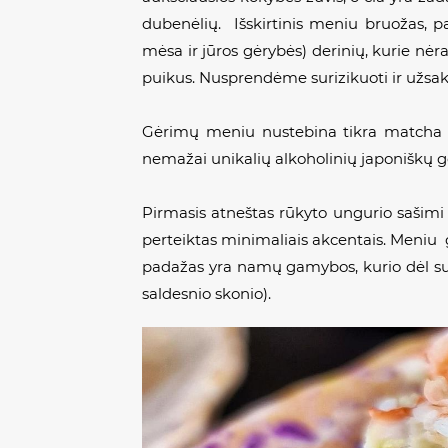
dubenėlių. Išskirtinis meniu bruožas, p
mėsa ir jūros gėrybės) derinių, kurie nėra
puikus. Nusprendėme surizikuoti ir užsaky
Gėrimų meniu nustebina tikra matcha a
nemažai unikalių alkoholinių japoniškų 
Pirmasis atneštas rūkyto ungurio sašimi 
perteiktas minimaliais akcentais. Meniu ga
padažas yra namų gamybos, kurio dėl suši
saldesnio skonio).