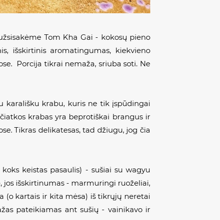
art užsisakėme Tom Kha Gai - kokosų pieno
s, išskirtinis aromatingumas, kiekvieno
e. Porcija tikrai nemaža, sriuba soti. Ne
 karališku krabu, kuris ne tik įspūdingai
čiatkos krabas yra beprotiškai brangus ir
e. Tikras delikatesas, tad džiugu, jog čia
. koks keistas pasaulis) - sušiai su wagyu
 jos išskirtinumas - marmuringi ruoželiai,
 (o kartais ir kita mėsa) iš tikrųjų neretai
ažas pateikiamas ant sušių - vainikavo ir