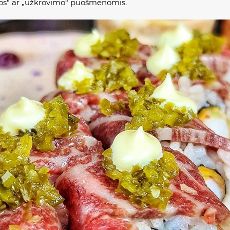
kos“ ar „užkrovimo“ puošmenomis.