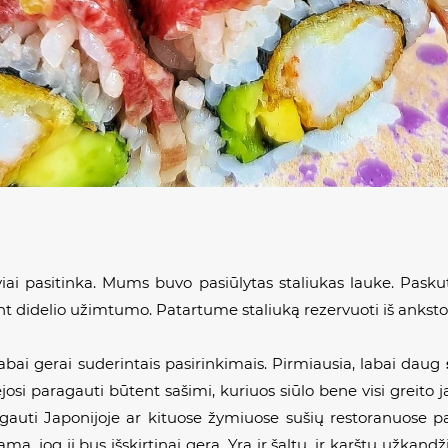
iai pasitinka. Mums buvo pasiūlytas staliukas lauke. Pasku
ant didelio užimtumo. Patartume staliuką rezervuoti iš anksto
bai gerai suderintais pasirinkimais. Pirmiausia, labai daug
ėjosi paragauti būtent sašimi, kuriuos siūlo bene visi greito
agauti Japonijoje ar kituose žymiuose sušių restoranuose pa
ma, jog ji bus išskirtinai gera. Yra ir šaltų, ir karštų užkand