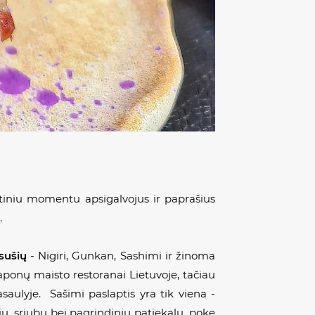
tiniu momentu apsigalvojus ir paprašius
.
sušių
-
Nigiri, Gunkan, Sashimi
ir žinoma
 japonų maisto restoranai Lietuvoje, tačiau
saulyje. Sašimi paslaptis yra tik viena -
žių, sriubų bei pagrindinių patiekalų,
poke