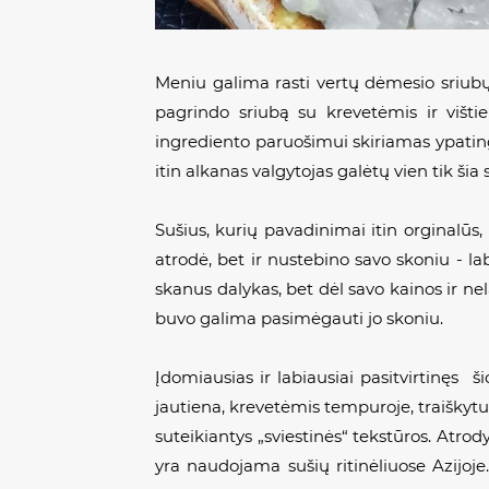
Meniu galima rasti vertų dėmesio sriubų 
pagrindo sriubą su krevetėmis ir višti
ingrediento paruošimui skiriamas ypating
itin alkanas valgytojas galėtų vien tik šia s
Sušius, kurių pavadinimai itin orginalūs
atrodė, bet ir nustebino savo skoniu - 
skanus dalykas, bet dėl savo kainos ir ne
buvo galima pasimėgauti jo skoniu.
Įdomiausias ir labiausiai pasitvirtinęs ši
jautiena, krevetėmis tempuroje, traiškytu
suteikiantys „sviestinės“ tekstūros. Atrody
yra naudojama sušių ritinėliuose Azijoje