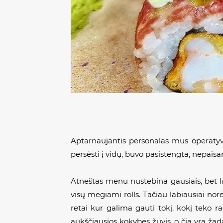
Aptarnaujantis personalas mus operatyv
persėsti į vidų, buvo pasistengta, nepais
Atneštas menu nustebina gausiais, bet la
visų mėgiami
rolls
. Tačiau labiausiai nor
retai kur galima gauti tokį, kokį teko r
aukščiausios kokybės žuvis, o čia yra žada