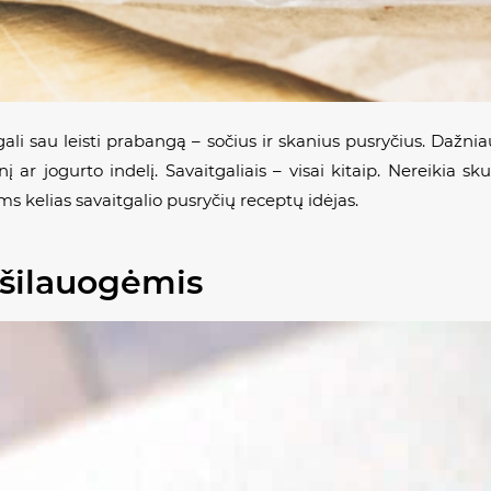
li sau leisti prabangą – sočius ir skanius pusryčius. Dažnia
ar jogurto indelį. Savaitgaliais – visai kitaip. Nereikia skub
ms kelias savaitgalio pusryčių receptų idėjas.
u šilauogėmis