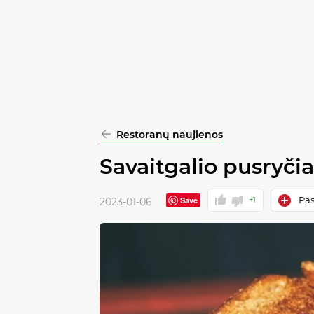
pasirinkimą
Patvirtinti
visus
Restoranų naujienos
Savaitgalio pusryčia
Pas
Save
+1
2023-01-06