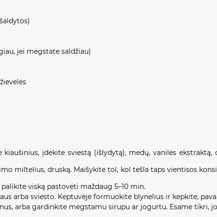
 šaldytos)
au, jei mėgstate saldžiau)
žievelės
 kiaušinius, įdėkite sviestą (išlydytą), medų, vanilės ekstraktą, c
imo miltelius, druską. Maišykite tol, kol tešla taps vientisos kons
Ir palikite viską pastovėti maždaug 5–10 min.
liejaus arba sviesto. Keptuvėje formuokite blynelius ir kepkite, pav
ienus, arba gardinkite mėgstamu sirupu ar jogurtu. Esame tikri, jog