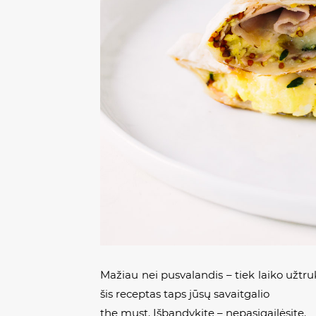
Mažiau nei pusvalandis – tiek laiko užtruk
šis receptas taps jūsų savaitgalio
the must.
Išbandykite – nepasigailėsite.