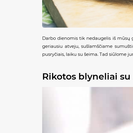
Darbo dienomis tik nedaugelis iš mūsų ga
geriausiu atveju, sušlamščiame sumuštinį 
pusryčiais, laiku su šeima. Tad siūlome ju
Rikotos blyneliai s