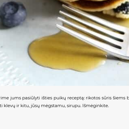
rime jums pasiūlyti išties puikų receptą: rikotos sūris šiems
i klevų ir kitu, jūsų mėgstamu, sirupu. Išmėginkite.