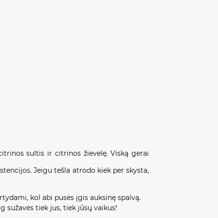
itrinos sultis ir citrinos žievelę. Viską gerai
istencijos. Jeigu tešla atrodo kiek per skysta,
artydami, kol abi pusės įgis auksinę spalvą.
 sužavės tiek jus, tiek jūsų vaikus!