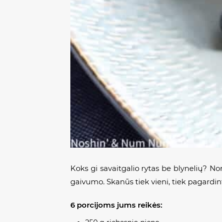
Koks gi savaitgalio rytas be blynelių? No
gaivumo. Skanūs tiek vieni, tiek pagardint
6 porcijoms jums reikės: