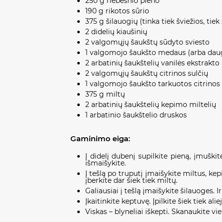
250 g riebesnio pieno
190 g rikotos sūrio
375 g šilauogių (tinka tiek šviežios, tiek
2 didelių kiaušinių
2 valgomųjų šaukštų sūdyto sviesto
1 valgomojo šaukšto medaus (arba daugi
2 arbatinių šaukštelių vanilės ekstrakto
2 valgomųjų šaukštų citrinos sulčių
1 valgomojo šaukšto tarkuotos citrinos 
375 g miltų
2 arbatinių šaukštelių kepimo miltelių
1 arbatinio šaukštelio druskos
Gaminimo eiga:
Į didelį dubenį supilkite pieną, įmuškite
išmaišykite.
Į tešlą po truputį įmaišykite miltus, kep
įberkite dar šiek tiek miltų.
Galiausiai į tešlą įmaišykite šilauoges. 
Įkaitinkite keptuvę. Įpilkite šiek tiek a
Viskas – blyneliai iškepti. Skanaukite v