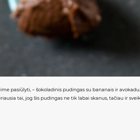
me pasiūlyti, – šokoladinis pudingas su bananais ir avokadu. P
ausia tai, jog šis pudingas ne tik labai skanus, tačiau ir svei