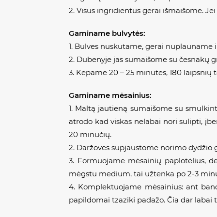
2. Visus ingridientus gerai išmaišome. Jei 
Gaminame bulvytės:
1. Bulves nuskutame, gerai nuplauname i
2. Dubenyje jas sumaišome su česnakų gran
3. Kepame 20 – 25 minutes, 180 laipsnių 
Gaminame mėsainius:
1. Maltą jautieną sumaišome su smulkintai
atrodo kad viskas nelabai nori sulipti, įbe
20 minučių.
2. Daržoves supjaustome norimo dydžio ga
3. Formuojame mėsainių paplotėlius, de
mėgstu medium, tai užtenka po 2-3 minut
4. Komplektuojame mėsainius: ant band
papildomai tzaziki padažo. Čia dar labai 