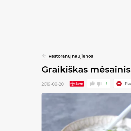
pasirinkimą
Patvirtinti
visus
Restoranų naujienos
Graikiškas mėsainis
Pas
Save
+1
2019-08-20