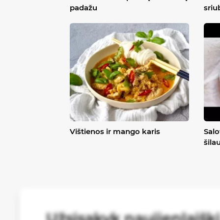
padažu
sriu
Vištienos ir mango karis
Salo
šila
Užsisakyk naujienlaišk