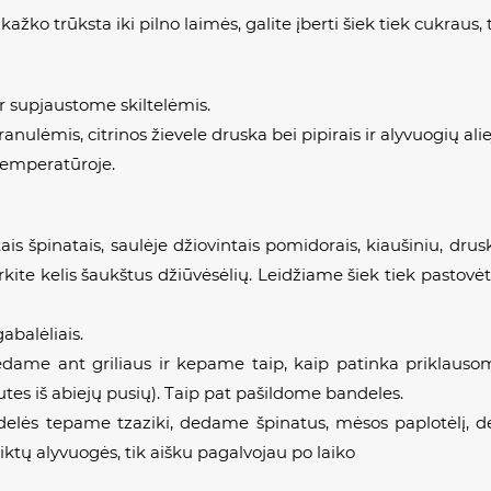
kažko trūksta iki pilno laimės, galite įberti šiek tiek cukraus, 
r supjaustome skiltelėmis.
ulėmis, citrinos žievele druska bei pipirais ir alyvuogių ali
temperatūroje.
s špinatais, saulėje džiovintais pomidorais, kiaušiniu, drusk
rkite kelis šaukštus džiūvėsėlių. Leidžiame šiek tiek pastovėt
balėliais.
dame ant griliaus ir kepame taip, kaip patinka priklausoma
es iš abiejų pusių). Taip pat pašildome bandeles.
elės tepame tzaziki, dedame špinatus, mėsos paplotėlį, d
tiktų alyvuogės, tik aišku pagalvojau po laiko