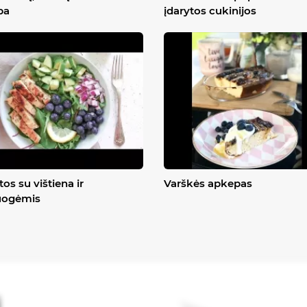
ba
įdarytos cukinijos
tos su vištiena ir
Varškės apkepas
uogėmis
į