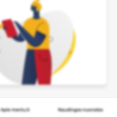
Apie meniu.lt
Naudingos nuorodos