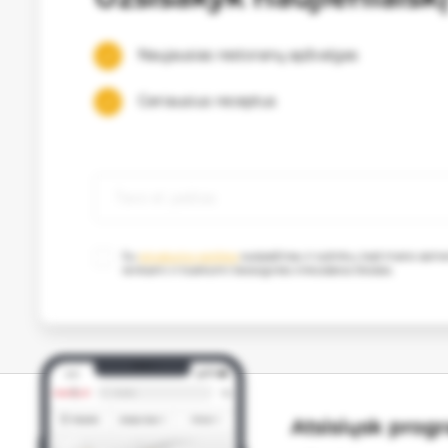
Naujausias restoranų apžvalgas
Geriausius receptus
Su
privatumo politika
susipažinau ir sutinku, kad mano as
renkami ir tvarkomi tiesioginės rinkodaros tikslais.
Atsisiųsk prog