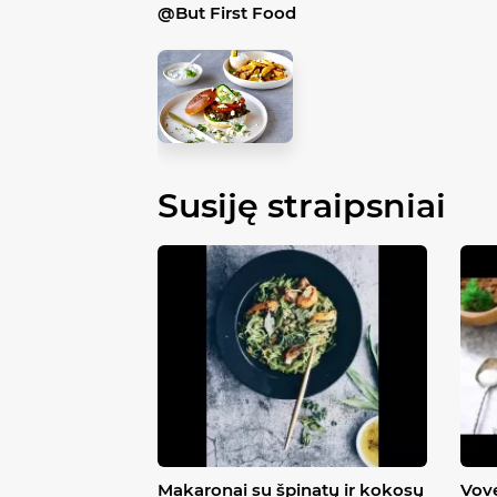
@
But First Food
Susiję straipsniai
Makaronai su špinatų ir kokosų
Vove