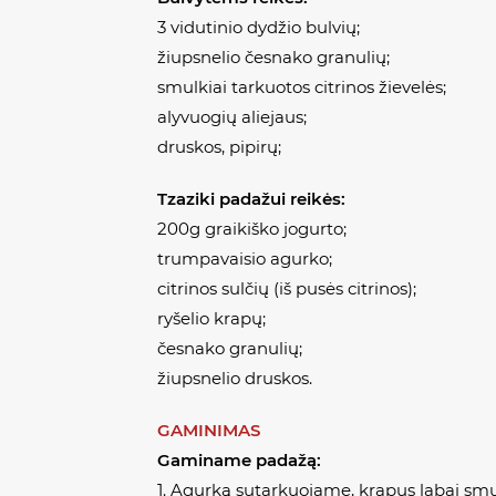
3 vidutinio dydžio bulvių;
žiupsnelio česnako granulių;
smulkiai tarkuotos citrinos žievelės;
alyvuogių aliejaus;
druskos, pipirų;
Tzaziki padažui reikės:
200g graikiško jogurto;
trumpavaisio agurko;
citrinos sulčių (iš pusės citrinos);
ryšelio krapų;
česnako granulių;
žiupsnelio druskos.
GAMINIMAS
Gaminame padažą:
1. Agurką sutarkuojame, krapus labai sm