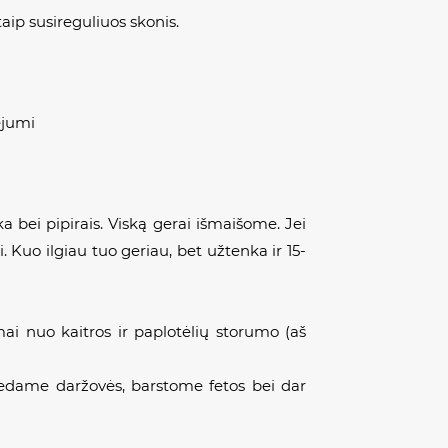
taip susireguliuos skonis.
ejumi
a bei pipirais. Viską gerai išmaišome. Jei
i. Kuo ilgiau tuo geriau, bet užtenka ir 15-
i nuo kaitros ir paplotėlių storumo (aš
edame daržovės, barstome fetos bei dar