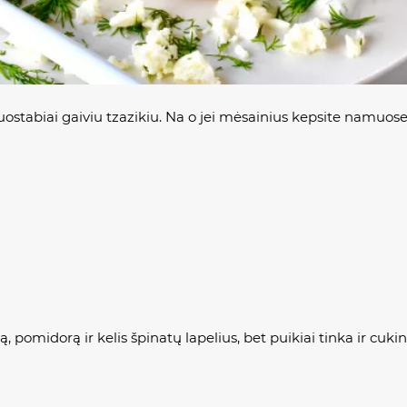
nuostabiai gaiviu tzazikiu. Na o jei mėsainius kepsite namuose, 
midorą ir kelis špinatų lapelius, bet puikiai tinka ir cukinij