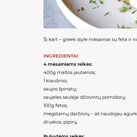
Šį kart – greek style mėsainiai su feta ir 
INGREDIENTAI
4 mėsainiams reikės:
400g maltos jautienos;
1 kiaušinio;
saujos špinatų;
saujelės saulėje džiovintų pomidorų;
100g fetos;
mėgstamų daržovių – aš naudojau agurką, po
druskos, pipirų.
Bulvytėms reikės: