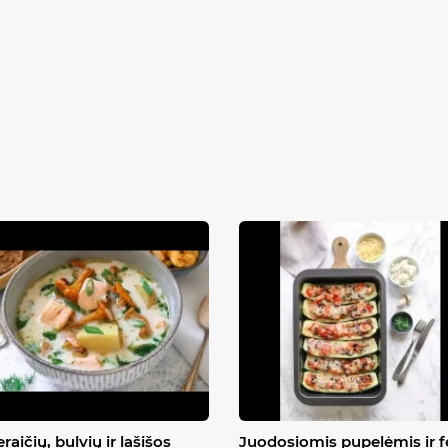
raičių, bulvių ir lašišos
Juodosiomis pupelėmis ir f