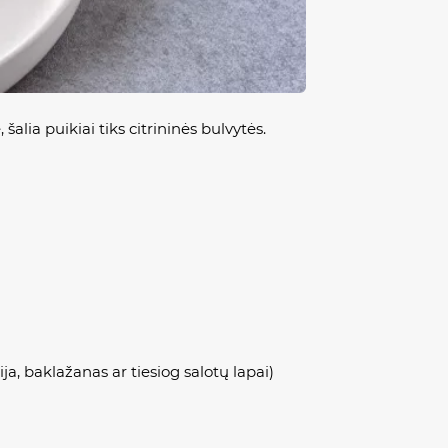
šalia puikiai tiks citrininės bulvytės.
a, baklažanas ar tiesiog salotų lapai)