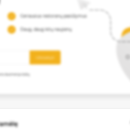
Geriausius restoranų pasiūlymus
Daug, daug kitų naujienų
Užsisakyti
mens duomenys būtų
ramėlę