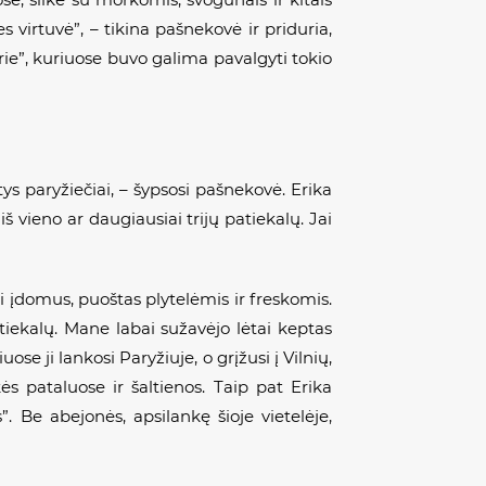
es virtuvė”, – tikina pašnekovė ir priduria,
ie”, kuriuose buvo galima pavalgyti tokio
ys paryžiečiai, – šypsosi pašnekovė. Erika
iš vieno ar daugiausiai trijų patiekalų. Jai
bai įdomus, puoštas plytelėmis ir freskomis.
tiekalų. Mane labai sužavėjo lėtai keptas
ose ji lankosi Paryžiuje, o grįžusi į Vilnių,
kės pataluose ir šaltienos. Taip pat Erika
. Be abejonės, apsilankę šioje vietelėje,