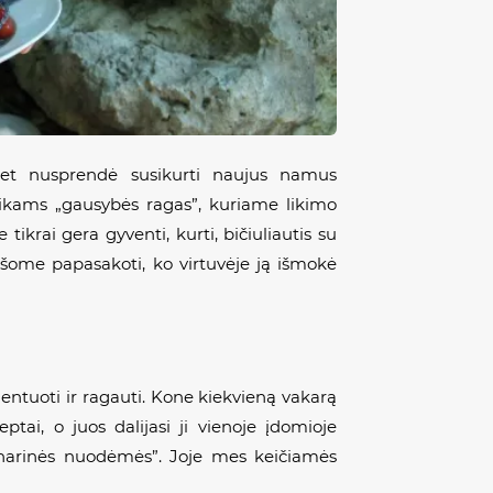
met nusprendė susikurti naujus namus
aikams „gausybės ragas”, kuriame likimo
 tikrai gera gyventi, kurti, bičiuliautis su
rašome papasakoti, ko virtuvėje ją išmokė
ntuoti ir ragauti. Kone kiekvieną vakarą
tai, o juos dalijasi ji vienoje įdomioje
inarinės nuodėmės”. Joje mes keičiamės