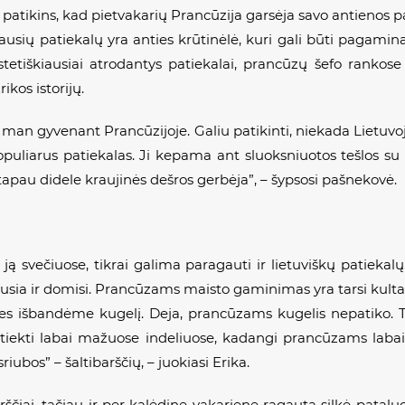
patikins, kad pietvakarių Prancūzija garsėja savo antienos p
ausių patiekalų yra anties krūtinėlė, kuri gali būti pagamin
stetiškiausiai atrodantys patiekalai, prancūzų šefo rankose
ikos istorijų.
į man gyvenant Prancūzijoje. Galiu patikinti, niekada Lietuvo
puliarus patiekalas. Ji kepama ant sluoksniuotos tešlos su 
 tapau didele kraujinės dešros gerbėja”, – šypsosi pašnekovė.
ją svečiuose, tikrai galima paragauti ir lietuviškų patieka
klausia ir domisi. Prancūzams maisto gaminimas yra tarsi kultas
„Mes išbandėme kugelį. Deja, prancūzams kugelis nepatiko. T
patiekti labai mažuose indeliuose, kadangi prancūzams labai
riubos” – šaltibarščių, – juokiasi Erika.
čiai, tačiau ir per kalėdinę vakarienę ragauta silkė pataluo