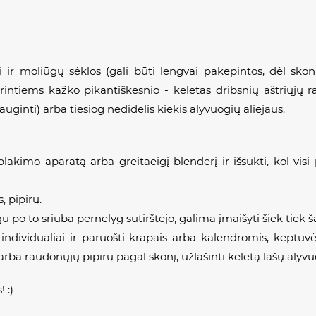
 ir moliūgų sėklos (gali būti lengvai pakepintos, dėl skoni
orintiems kažko pikantiškesnio - keletas dribsnių aštriųjų ra
dauginti) arba tiesiog nedidelis kiekis alyvuogių aliejaus.
plakimo aparatą arba greitaeigį blenderį ir išsukti, kol vis
s, pipirų.
gu po to sriuba pernelyg sutirštėjo, galima įmaišyti šiek tiek 
 individualiai ir paruošti krapais arba kalendromis, kept
arba raudonųjų pipirų pagal skonį, užlašinti keletą lašų alyvu
 :)