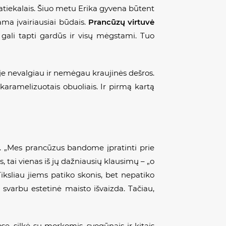
atiekalais. Šiuo metu Erika gyvena būtent
ama įvairiausiai būdais.
Prancūzų virtuvė
 gali tapti gardūs ir visų mėgstami. Tuo
je nevalgiau ir nemėgau kraujinės dešros.
karamelizuotais obuoliais. Ir pirmą kartą
lų. „Mes prancūzus bandome įpratinti prie
, tai vienas iš jų dažniausių klausimų – „o
iksliau jiems patiko skonis, bet nepatiko
 svarbu estetinė maisto išvaizda. Tačiau,
se, silkė su morkomis, svogūnais ir kitais