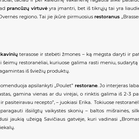
 kad
prancūzų virtuvė
yra įmantri, bet iš tikrųjų tai yra liaudi
Overnės regiono. Tai jie įkūrė pirmuosius
restoranus
„Brasser
i
kavinių
terasose ir stebėti žmones – ką mėgsta daryti ir pat
li šeimų restoranėliai, kuriuose galima rasti meniu, sudarytą 
 pagamintas iš šviežių produktų.
ekomenduoja apsilankyti „Poulet”
restorane
. Jo interjeras la
stas, gamina vienas ar du virėjai, o rinktis galima iš 2-3 pa
r pasiteiravau recepto”, – juokiasi Erika. Tokiuose restoranėliu
 paragauti išsiilgtų vaikystės skonių – baltos mišrainės, sil
usi jaukią užeigą Savičiaus gatvėje, kuri vadinasi „Bromas”
tiekalų.