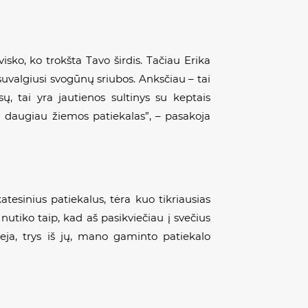
visko, ko trokšta Tavo širdis. Tačiau Erika
suvalgiusi svogūnų sriubos. Anksčiau – tai
ų, tai yra jautienos sultinys su keptais
i daugiau žiemos patiekalas”, – pasakoja
atesinius patiekalus, tėra kuo tikriausias
 nutiko taip, kad aš pasikviečiau į svečius
eja, trys iš jų, mano gaminto patiekalo