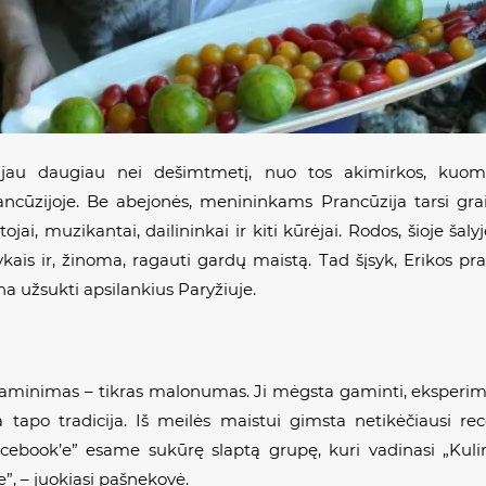
a jau daugiau nei dešimtmetį, nuo tos akimirkos, kuo
rancūzijoje. Be abejonės, menininkams Prancūzija tarsi gr
jai, muzikantai, dailininkai ir kiti kūrėjai. Rodos, šioje šalyje
kais ir, žinoma, ragauti gardų maistą. Tad šįsyk, Erikos p
ina užsukti apsilankius Paryžiuje.
 gaminimas – tikras malonumas. Ji mėgsta gaminti, eksperime
tapo tradicija. Iš meilės maistui gimsta netikėčiausi recep
ebook’e” esame sukūrę slaptą grupę, kuri vadinasi „Kul
”, – juokiasi pašnekovė.