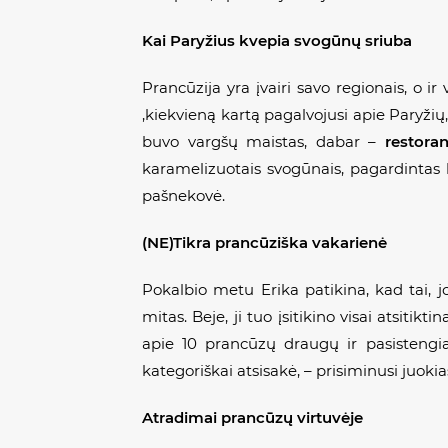
Kai Paryžius kvepia svogūnų sriuba
Prancūzija yra įvairi savo regionais, o ir
,kiekvieną kartą pagalvojusi apie Paryžių
buvo vargšų maistas, dabar –
restora
karamelizuotais svogūnais, pagardintas 
pašnekovė.
(NE)Tikra prancūziška vakarienė
Pokalbio metu Erika patikina, kad tai, jo
mitas. Beje, ji tuo įsitikino visai atsit
apie 10 prancūzų draugų ir pasistengia
kategoriškai atsisakė, – prisiminusi juokias
Atradimai prancūzų virtuvėje