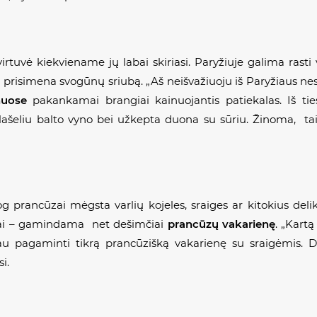
 virtuvė kiekviename jų labai skiriasi. Paryžiuje galima rasti 
, prisimena svogūnų sriubą. „Aš neišvažiuoju iš Paryžiaus ne
nuose
pakankamai brangiai kainuojantis patiekalas. Iš ties
lašeliu balto vyno bei užkepta duona su sūriu. Žinoma, ta
g prancūzai mėgsta varlių kojeles, sraiges ar kitokius delik
iktinai – gamindama net dešimčiai
prancūzų vakarienę
. „Kartą
u pagaminti tikrą prancūzišką vakarienę su sraigėmis. D
i.