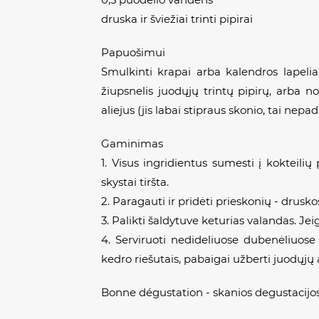
druska ir šviežiai trinti pipirai
Papuošimui
Smulkinti krapai arba kalendros lapeliai
žiupsnelis juodųjų trintų pipirų, arba n
aliejus (jis labai stipraus skonio, tai nepa
Gaminimas
1.
Visus ingridientus sumesti į kokteilių 
skystai tiršta.
2. Paragauti ir pridėti prieskonių - drusko
3. Palikti šaldytuve keturias valandas. Jei
4. Serviruoti nedideliuose dubenėliuose
kedro riešutais, pabaigai užberti juodųjų 
Bonne dégustation - skanios degustacijos!