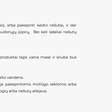
o), arba pakepinti kedro riešutai, ir dar
udonųjų pipirų. Bei keli lašeliai riešutų
i produktai taps viena mase ir sriuba bus
šalto vandens.
uvėje pakepintomis moliūgo sėklomis arba
ogių arba riešutų aliejaus.