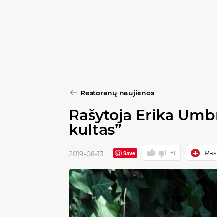
pasirinkimą
Patvirtinti
visus
Restoranų naujienos
Rašytoja Erika Umb
kultas”
Pask
Save
+1
2019-08-13