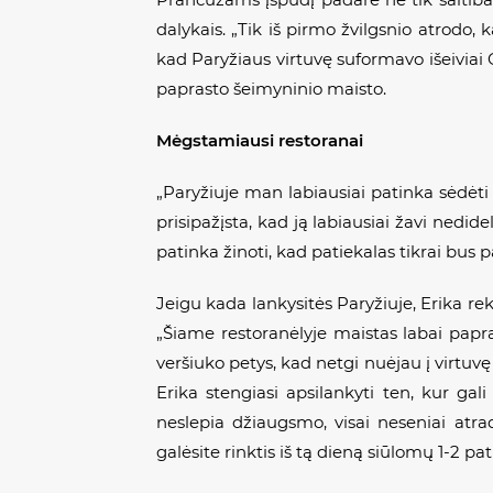
dalykais. „Tik iš pirmo žvilgsnio atrodo,
kad Paryžiaus virtuvę suformavo išeiviai 
paprasto šeimyninio maisto.
Mėgstamiausi restoranai
„Paryžiuje man labiausiai patinka sėdėt
prisipažįsta, kad ją labiausiai žavi nedide
patinka žinoti, kad patiekalas tikrai bus
Jeigu kada lankysitės Paryžiuje, Erika r
„Šiame restoranėlyje maistas labai papra
veršiuko petys, kad netgi nuėjau į virtuvę i
Erika stengiasi apsilankyti ten, kur gali
neslepia džiaugsmo, visai neseniai atrad
galėsite rinktis iš tą dieną siūlomų 1-2 pa