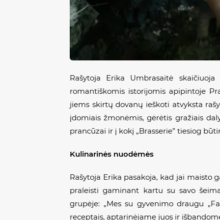
Rašytoja Erika Umbrasaitė skaičiuoj
romantiškomis istorijomis apipintoje P
jiems skirtų dovanų ieškoti atvyksta rašyto
įdomiais žmonėmis, gėrėtis gražiais daly
prancūzai ir į kokį „Brasserie” tiesiog būt
Kulinarinės nuodėmės
Rašytoja Erika pasakoja, kad jai maisto
praleisti gaminant kartu su savo šeima 
grupėje: „Mes su gyvenimo draugu „Fac
receptais, aptarinėjame juos ir išbandome