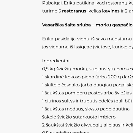
Pabaigai, Erika patikina, kad restoranų 
turime 5
restoranus
, kelias
kavines
ir 2 a
Vasariška šalta sriuba – morkų gaspačio
Erika pasidalija vienu iš savo mėgstamų 
jos viename iš Issigeac (vietovė, kurioje 
Ingredientai
0,5 kg šviežių morkų, supjaustytų poros 
1 skardinė kokoso pieno (arba 200 g daržov
1 skiltelė česnako (arba daugiau pagal sk
1 šaukštas pomidorų pastos arba šviežia
1 citrinos sultys ir truputis odelės (gali būt
1 šaukštas medaus, skysto pageidautina
šakelė šviežio sutarkuoto imbiero
2 šaukštai šviežio alyvuogių aliejaus ir keli
0,5 puodelio vandens