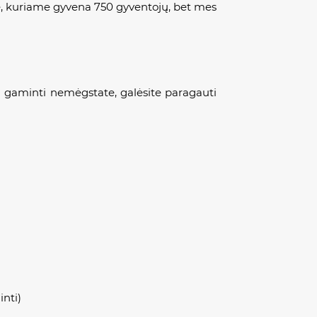
je, kuriame gyvena 750 gyventojų, bet mes
gu gaminti nemėgstate, galėsite paragauti
inti)