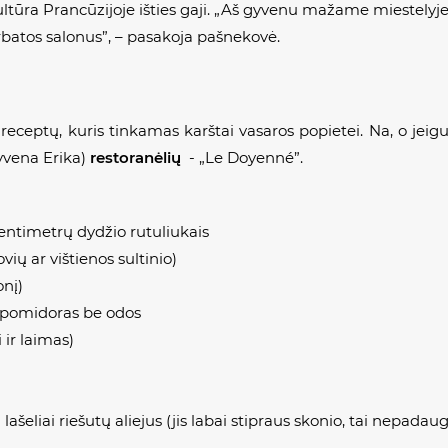
kultūra Prancūzijoje išties gaji. „Aš gyvenu mažame miestely
rbatos salonus”, – pasakoja pašnekovė.
receptų, kuris tinkamas karštai vasaros popietei. Na, o jei
gyvena Erika)
restoranėlių
- „Le Doyenné”.
centimetrų dydžio rutuliukais
ių ar vištienos sultinio)
onį)
s pomidoras be odos
i ir laimas)
 lašeliai riešutų aliejus (jis labai stipraus skonio, tai nepadaug