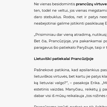
Ne vienas besidomintis
prancūzų virtuve
ten, todėl ne veltui, jos vienas mėgstami
daro stebuklus. Rodos, net ir patys nee
neabejotinai galime įsitikinti pasiklausę Er
„Prisiminiau dar vieną atradimą, nutikus
Bet čia, Prancūzijoje, yra pakankamai po
paragavus šio patiekalo Paryžiuje, taip ir
Lietuviški patiekalai Prancūzijoje
Pašnekovė patikina, kad apsilankius pas 
lietuviškos virtuvės, bet kartu jie patys 
ką lietuviai valgo?”, – pasakoja Erika. 
estetinis vaizdas. Manyčiau, reikėtų jį 
dabar visi iš mūsų reikalauja „tos rožinės s
Prancūzams įspūdį padarė ne tik šaltibarš