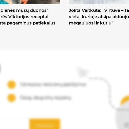
sdienės mūsų duonos“
Jolita Vaitkutė: „Virtuvė – ta
rės Viktorijos receptai
vieta, kurioje atsipalaiduoju
ta pagaminus patiekalus
mėgaujuosi ir kuriu”
į
Geriausius restoranų pasiūlymus
Daug, daug kitų naujienų
Užsisakyti