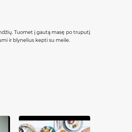
kundžių. Tuomet į gautą masę po truputį
umi ir blynelius kepti su meile.