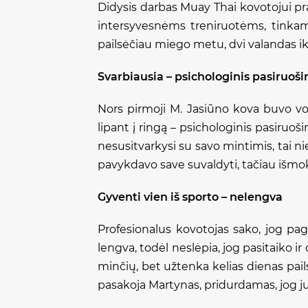
Didysis darbas Muay Thai kovotojui pra
intersyvesnėms treniruotėms, tinkama
pailsėčiau miego metu, dvi valandas i
Svarbiausia – psichologinis pasiruoš
Nors pirmoji M. Jasiūno kova buvo vos 
lipant į ringą – psichologinis pasiruoši
nesusitvarkysi su savo mintimis, tai ni
pavykdavo save suvaldyti, tačiau išmoka
Gyventi vien iš sporto – nelengva
Profesionalus kovotojas sako, jog pag
lengva, todėl neslėpia, jog pasitaiko ir 
minčių, bet užtenka kelias dienas pails
pasakoja Martynas, pridurdamas, jog ju