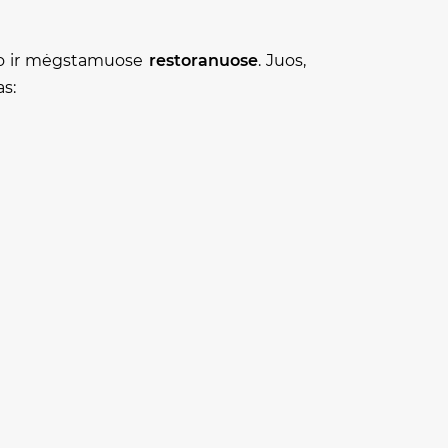
nko ir mėgstamuose
restoranuose
. Juos,
as: