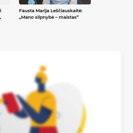
i
Fausta Marija Leščiauskaitė:
,
„Mano silpnybė – maistas”