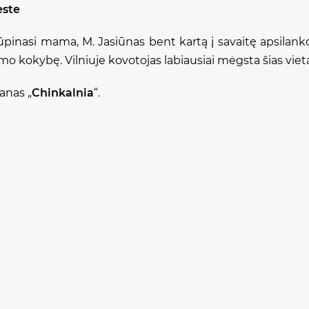
este
 rūpinasi mama, M. Jasiūnas bent kartą į savaitę apsila
mo kokybę. Vilniuje kovotojas labiausiai mėgsta šias viet
ranas „
Chinkalnia
“.