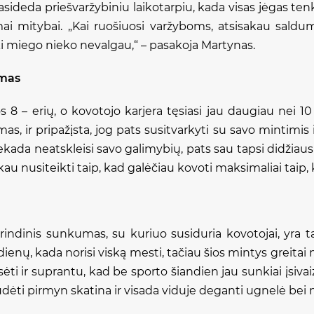
sideda priešvaržybiniu laikotarpiu, kada visas jėgas te
i mitybai. „Kai ruošiuosi varžyboms, atsisakau saldu
ki miego nieko nevalgau,“ – pasakoja Martynas.
imas
8 – erių, o kovotojo karjera tęsiasi jau daugiau nei 10
mas, ir pripažįsta, jog pats susitvarkyti su savo mintimis 
ekada neatskleisi savo galimybių, pats sau tapsi didžiausi
u nusiteikti taip, kad galėčiau kovoti maksimaliai taip, 
rindinis sunkumas, su kuriuo susiduria kovotojai, yra ta
dienų, kada norisi viską mesti, tačiau šios mintys greitai n
ėti ir suprantu, kad be sporto šiandien jau sunkiai įsiva
dėti pirmyn skatina ir visada viduje deganti ugnelė bei n