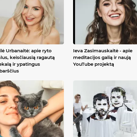
lė Urbanaitė: apie ryto
Ieva Zasimauskaitė - apie
alus, keisčiausią ragautą
meditacijos galią ir naują
ekalą ir ypatingus
YouTube projektą
ibarščius