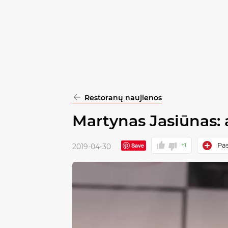
pasirinkimą
Patvirtinti
visus
Restoranų naujienos
Martynas Jasiūnas: 
Pas
Save
+1
2019-04-30