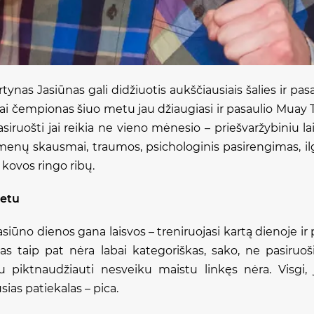
ynas Jasiūnas gali didžiuotis aukščiausiais šalies ir pas
ai čempionas šiuo metu jau džiaugiasi ir pasaulio Muay
siruošti jai reikia ne vieno mėnesio – priešvaržybiniu l
umenų skausmai, traumos, psichologinis pasirengimas, ilgo
 kovos ringo ribų.
metu
ūno dienos gana laisvos – treniruojasi kartą dienoje ir 
nas taip pat nėra labai kategoriškas, sako, ne pasiruo
 piktnaudžiauti nesveiku maistu linkęs nėra. Visgi, 
ias patiekalas – pica.