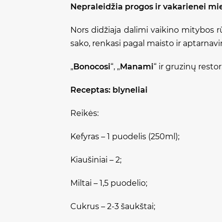
Nepraleidžia progos ir vakarienei mi
Nors didžiaja dalimi vaikino mitybos
sako, renkasi pagal maisto ir aptarnavi
„
Bonocosi
“, „
Manami
“ ir gruzinų resto
Receptas: blyneliai
Reikės:
Kefyras – 1 puodelis (250ml);
Kiaušiniai – 2;
Miltai – 1,5 puodelio;
Cukrus – 2-3 šaukštai;