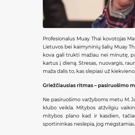
Profesionalus Muay Thai kovotojas Mart
Lietuvos bei kaimyninių šalių Muay Th
kova gali trukti mažiau nei minutę, pa
kartus į dieną. Stresas, nuovargis, ra
maža dalis to, kas slepiasi už kiekvieno
Griežčiausias ritmas – pasiruošimo 
Ne pasiruošimo varžyboms metu M. Jasi
klubo veikla. Mitybos atžvilgiu vaiki
mitybos plano kad ir kasdien, tačiau
sportininkas neslėpia, jog mėgstamiaus