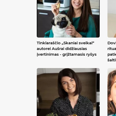
Tinklaraščio „Skaniai sveikai“
Dovi
autorei Aušrai didžiausias
ritu
įvertinimas - grįžtamasis ryšys
pati
šalt