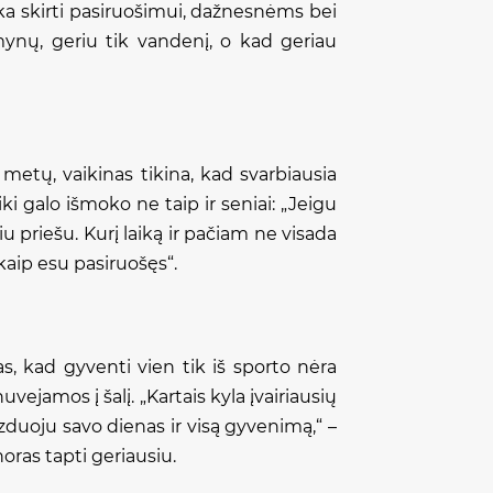
nka skirti pasiruošimui, dažnesnėms bei
mynų, geriu tik vandenį, o kad geriau
 metų, vaikinas tikina, kad svarbiausia
iki galo išmoko ne taip ir seniai: „Jeigu
u priešu. Kurį laiką ir pačiam ne visada
kaip esu pasiruošęs“.
s, kad gyventi vien tik iš sporto nėra
uvejamos į šalį. „Kartais kyla įvairiausių
izduoju savo dienas ir visą gyvenimą,“ –
oras tapti geriausiu.