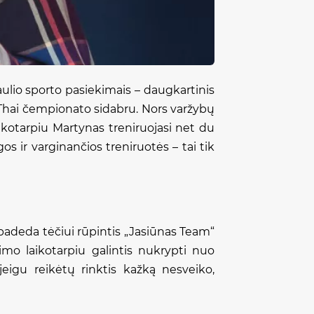
aulio sporto pasiekimais – daugkartinis
 Thai čempionato sidabru. Nors varžybų
aikotarpiu Martynas treniruojasi net du
s ir varginančios treniruotės – tai tik
padeda tėčiui rūpintis „Jasiūnas Team“
šimo laikotarpiu galintis nukrypti nuo
jeigu reikėtų rinktis kažką nesveiko,