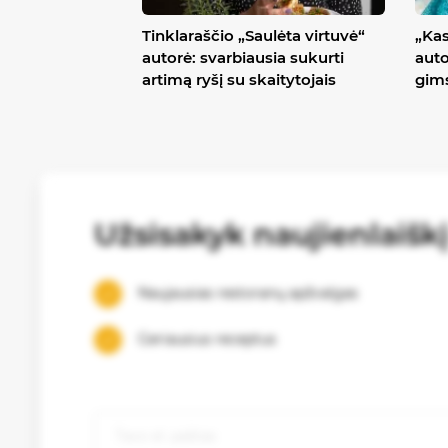
Tinklaraščio „Saulėta virtuvė“
„Ka
autorė: svarbiausia sukurti
auto
artimą ryšį su skaitytojais
gims
Užsisakyk naujienlaišk
Naujausias restoranų apžvalgas
Geriausius receptus