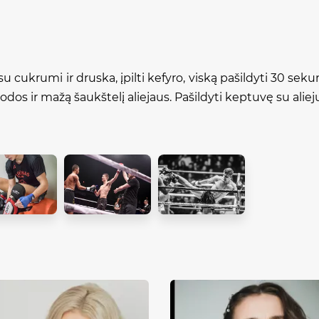
u cukrumi ir druska, įpilti kefyro, viską pašildyti 30 se
sodos ir mažą šaukštelį aliejaus. Pašildyti keptuvę su aliej