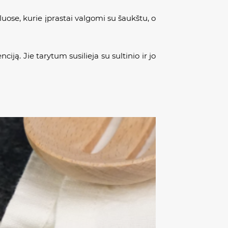
uose, kurie įprastai valgomi su šaukštu, o
iją. Jie tarytum susilieja su sultinio ir jo