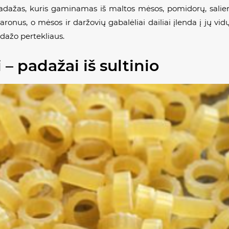
dažas, kuris gaminamas iš maltos mėsos, pomidorų, salie
nus, o mėsos ir daržovių gabalėliai dailiai įlenda į jų vid
adažo pertekliaus.
 padažai iš sultinio