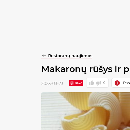
pasirinkimą
Patvirtinti
visus
Restoranų naujienos
Makaronų rūšys ir p
Pask
Save
0
2023-03-23