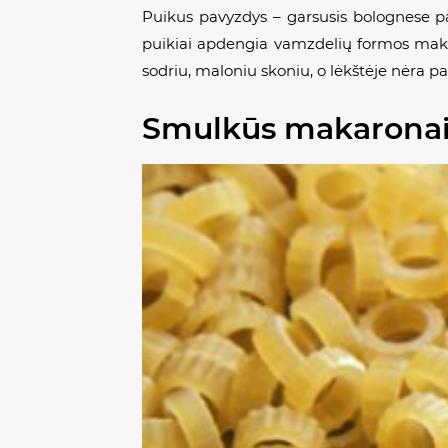
Puikus pavyzdys – garsusis
bolognese
pa
puikiai apdengia vamzdelių formos makaro
sodriu, maloniu skoniu, o lėkštėje nėra p
Smulkūs makaronai –