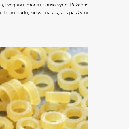
rų, svogūnų, morkų, sauso vyno. Pažadas
ų. Tokiu būdu, kiekvienas kąsnis pasižymi