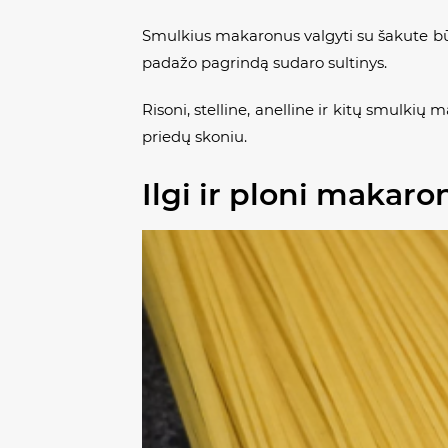
Smulkius makaronus valgyti su šakute būtų
padažo pagrindą sudaro sultinys.
Risoni, stelline, anelline
ir kitų smulkių ma
priedų skoniu.
Ilgi ir ploni makaro