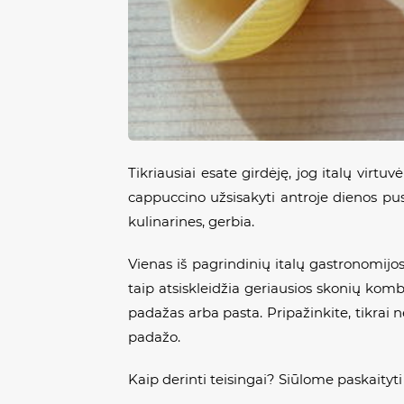
Tikriausiai esate girdėję, jog italų virtu
cappuccino
užsisakyti antroje dienos pusė
kulinarines, gerbia.
Vienas iš pagrindinių italų gastronomijo
taip atsiskleidžia geriausios skonių kom
padažas arba pasta. Pripažinkite, tikrai
padažo.
Kaip derinti teisingai? Siūlome paskaityti š