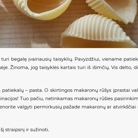
vė turi begalę įvairiausių taisyklių. Pavyzdžiui, viename patie
je. Žinoma, jog taisyklės kartais turi iš išimčių. Vis dėlto, did
s patiekalų – pasta. O skirtingos makaronų rūšys įprastai val
binacijos! Tuo pačiu, netinkamas makaronų rūšies pasirinkimas
 nenorite valgyti permirkusių pažade makaronų ar atvirkšči
į straipsnį ir sužinoti.