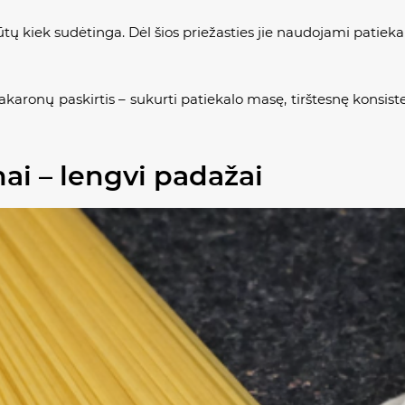
 kiek sudėtinga. Dėl šios priežasties jie naudojami patiekal
karonų paskirtis – sukurti patiekalo masę, tirštesnę konsistenc
nai – lengvi padažai