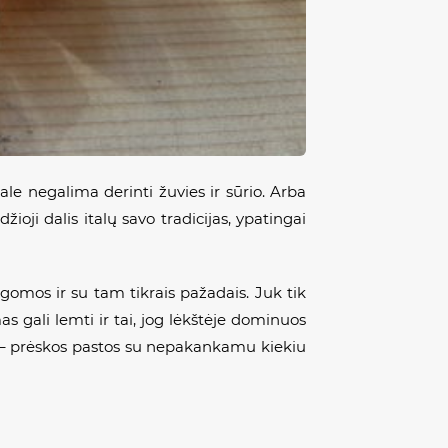
kale negalima derinti žuvies ir sūrio. Arba
žioji dalis italų savo tradicijas, ypatingai
gomos ir su tam tikrais pažadais. Juk tik
 gali lemti ir tai, jog lėkštėje dominuos
ai – prėskos pastos su nepakankamu kiekiu