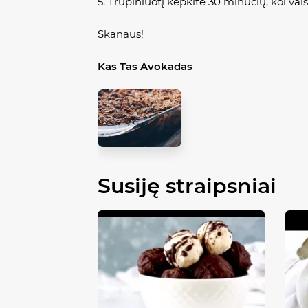
5. Trupiniuotį kepkite 30 minučių, kol vaisi
Skanaus!
Kas Tas Avokadas
Susiję straipsniai