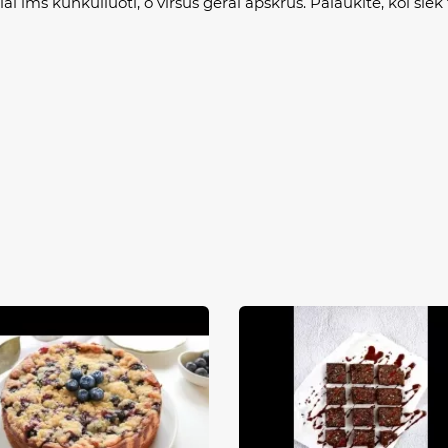
ai ims kunkuliuoti, o viršus gerai apskrus. Palaukite, kol šiek 