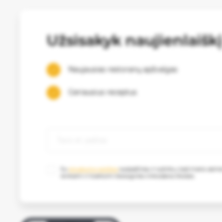
Užsisakyk naujienlaišk
Naujausias restoranų apžvalgas
Geriausius receptus
Su
privatumo politika
susipažinau ir sutinku, kad mano as
renkami ir tvarkomi tiesioginės rinkodaros tikslais.