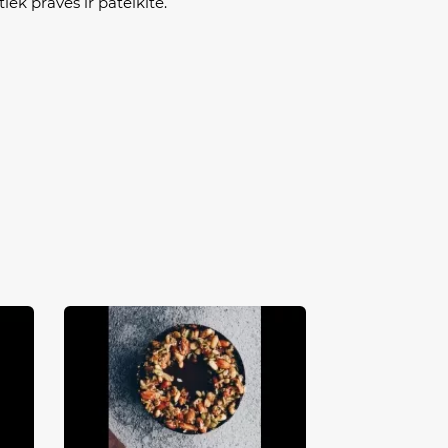
tiek pravės ir pateikite.