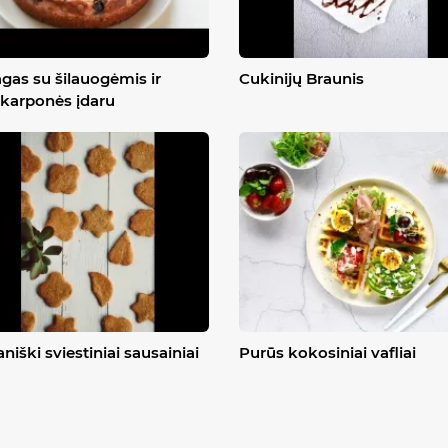
gas su šilauogėmis ir
Cukinijų Braunis
karponės įdaru
niški sviestiniai sausainiai
Purūs kokosiniai vafliai