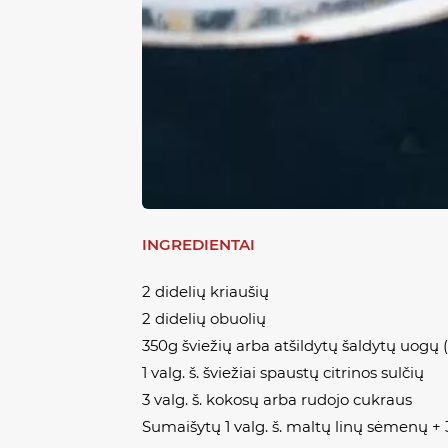
INGREDIENTAI
2 didelių kriaušių
2 didelių obuolių
350g šviežių arba atšildytų šaldytų uogų
1 valg. š. šviežiai spaustų citrinos sulčių
3 valg. š. kokosų arba rudojo cukraus
Sumaišytų 1 valg. š. maltų linų sėmenų + 