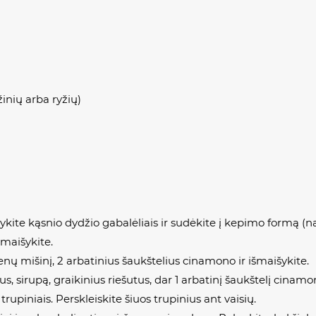
žinių arba ryžių)
ustykite kąsnio dydžio gabalėliais ir sudėkite į kepimo form
išmaišykite.
enų mišinį, 2 arbatinius šaukštelius cinamono ir išmaišykite.
s, sirupą, graikinius riešutus, dar 1 arbatinį šaukštelį cina
 trupiniais. Perskleiskite šiuos trupinius ant vaisių.