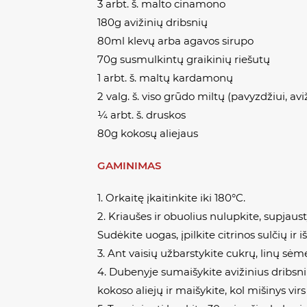
3 arbt. š. malto cinamono
180g avižinių dribsnių
80ml klevų arba agavos sirupo
70g susmulkintų graikinių riešutų
1 arbt. š. maltų kardamonų
2 valg. š. viso grūdo miltų (pavyzdžiui, avi
¼ arbt. š. druskos
80g kokosų aliejaus
GAMINIMAS
1. Orkaitę įkaitinkite iki 180°C.
2. Kriaušes ir obuolius nulupkite, supja
Sudėkite uogas, įpilkite citrinos sulčių ir 
3. Ant vaisių užbarstykite cukrų, linų sėm
4. Dubenyje sumaišykite avižinius dribsniu
kokoso aliejų ir maišykite, kol mišinys virs