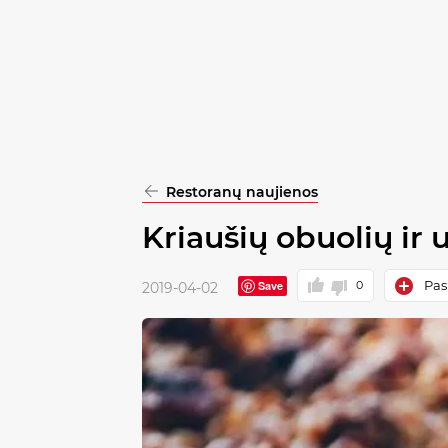
pasirinkimą
Patvirtinti
visus
Restoranų naujienos
Kriaušių obuolių ir
Pas
Save
0
2019-04-02