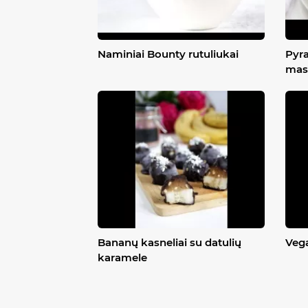
Naminiai Bounty rutuliukai
Pyra
mas
Bananų kasneliai su datulių
Vega
karamele