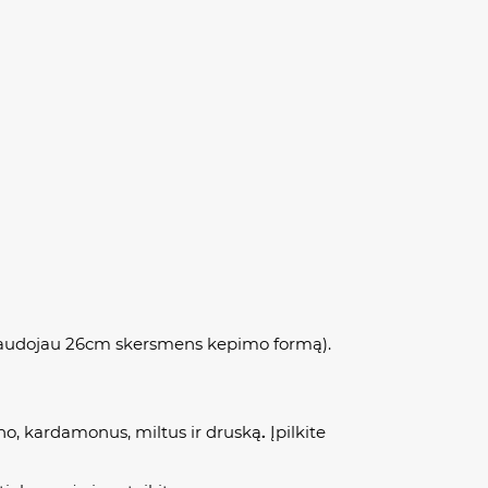
ą (naudojau 26cm skersmens kepimo formą).
mono, kardamonus, miltus ir druską
.
Įpilkite