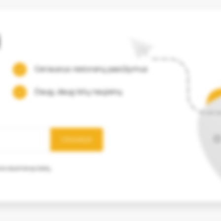
į
Geriausius restoranų pasiūlymus
Daug, daug kitų naujienų
Užsisakyti
mens duomenys būtų