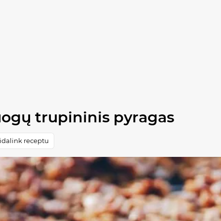
 uogų trupininis pyragas
idalink receptu