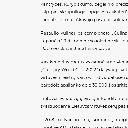
kantrybės, kūrybiškumo, begalinio preciz
taip pat skrupulingai apgalvoto skulptūr
medalis, pirmąjį iškovojo pasaulio kulina
Pasaulio kulinarijos čempionate „Culi
Lapkričio 29 d.
meninę šokoladinę skulptū
Dabrovolskas ir Jaroslav Orševski.
Kas ketverius metus vykstančiame vienam
„Culinary World Cup 2022
“
dalyvauja virt
virtuvės meistrų varžosi individualiose r
parodoje apsilanko apie 30 000 šios sritie
Lietuvos vyriausiųjų virėjų ir konditerių 
skaičiuodama Lietuvos virtuvės šefų pasi
- 2018 m. Nacionalinių komandų rungty
rungtyje ART stalas – bronzos medaliai, ka