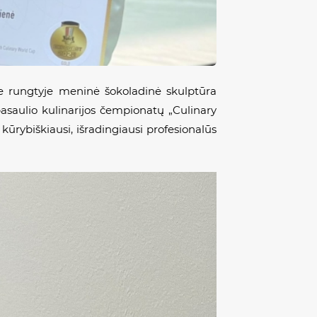
je rungtyje
meninė šokoladinė skulptūra
asaulio kulinarijos čempionatų „Culinary
kūrybiškiausi, išradingiausi profesionalūs