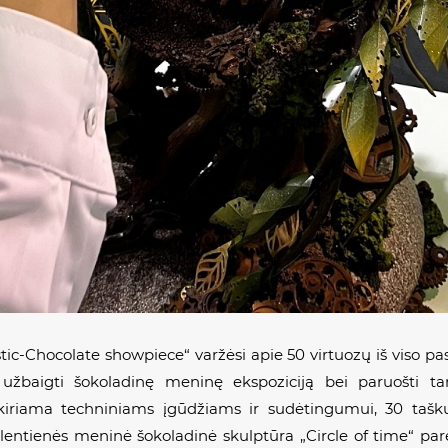
istic-Chocolate showpiece
“
varžėsi apie 50 virtuozų iš viso p
l. užbaigti šokoladinę meninę ekspoziciją bei paruošti tar
kiriama techniniams įgūdžiams ir sudėtingumui, 30 taškų
alentienės m
eninė šokoladinė skulptūra „Circle of time“
pare