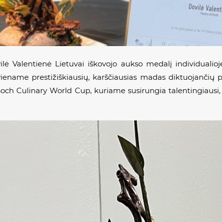
vilė Valentienė Lietuvai iškovojo aukso medalį individualio
viename prestižiškiausių, karščiausias madas diktuojančių p
 Boch Culinary World Cup,
kuriame susirungia talentingiausi, 