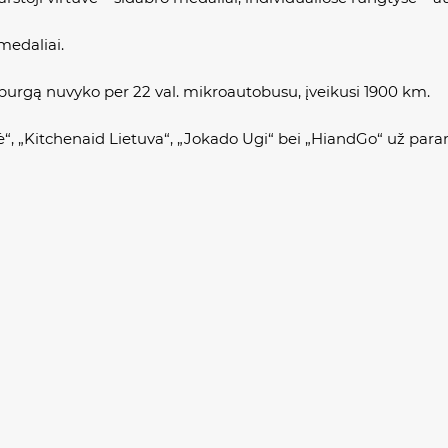
medaliai.
mburgą nuvyko per 22 val. mikroautobusu, įveikusi 1900 km.
ė“, „Kitchenaid Lietuva“, „Jokado Ugi“ bei „HiandGo“ už pa