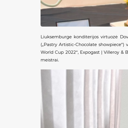
Liuksemburge k
onditerijos virtuozė Do
(
„Pastry Artistic-Chocolate showpiece
“
)
World Cup 2022
“, Expogast | Villeroy &
meistrai.