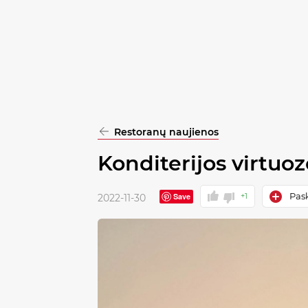
pasirinkimą
Patvirtinti
visus
Restoranų naujienos
Konditerijos virtuo
Pask
Save
+1
2022-11-30