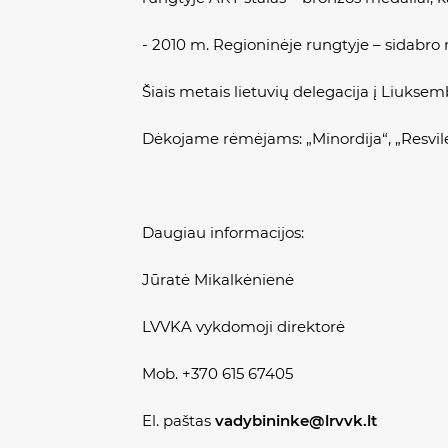
- 2010 m. Regioninėje rungtyje – sidabro 
Šiais metais lietuvių delegacija į Liukse
Dėkojame rėmėjams: „Minordija“, „Resvil
Daugiau informacijos:
Jūratė Mikalkėnienė
LVVKA vykdomoji direktorė
Mob. +370 615 67405
El. paštas
vadybininke@lrvvk.lt