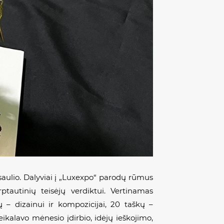
asaulio. Dalyviai į „Luxexpo“ parodų rūmus
ptautinių teisėjų verdiktui. Vertinamas
 – dizainui ir kompozicijai, 20 taškų –
ikalavo mėnesio įdirbio, idėjų ieškojimo,