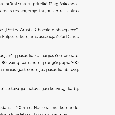
ulptūrai sukurti prireikė 12 kg šokolado,
s meistrės karjeroje tai jau antras aukso
se „Pastry Artistic-Chocolate showpiece“.
 skulptūrų kūrėjams asistuoja šefai Darius
uojančių pasaulio kulinarijos čempionatų
ta 80 įvairių komandinių rungčių, apie 700
kia minias gastronomijos pasaulio atstovų,
up
“
atstovauja Lietuvai jau ketvirtąjį kartą,
edalis; - 2014 m. Nacionalinių komandų
ukso, du sidabro ir bronzos medaliai;