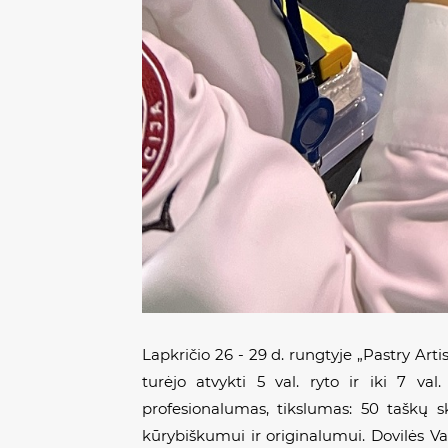
Lapkričio 26 - 29 d. rungtyje „Pastry Art
turėjo atvykti 5 val. ryto ir iki 7 va
profesionalumas, tikslumas: 50 taškų s
kūrybiškumui ir originalumui. Dovilės V