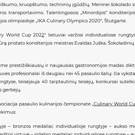
iškumo, kruopštumo, techninių įgūdžių. Meninei šokolado sk
os transportavimo. Talentingosios „Minordijos” konditerijo
rijos olimpiadoje „IKA Culinary Olympics 2020
“
, Štutgarte.
nary World Cup 202
2
“
lietuviai varžosi individualiose rungty
rą pristato
konditerijos meistras Evaldas Juška. Šokoladinių
e prestižiškiausių ir naujausias gastronomijos madas dikt
uvės profesionalai iš daugiau nei 45 pasaulio šalių: čia vyks
ungtyse, teisėjauja 40 tarptautinių teisėjų, konkursai sutel
s gerbėjų.
asociacija pasaulio kulinarijos čempionate
„
Culinary World C
ekimus:
je – bronzos medaliai; individualioje rungtyje – aukso m
rštoji virtuvė – sidabro medaliai; individualiose rungtyse – a