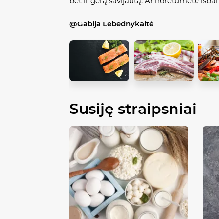
bet ir gerą savijautą. Ar norėtumėte išba
@Gabija Lebednykaitė
Susiję straipsniai