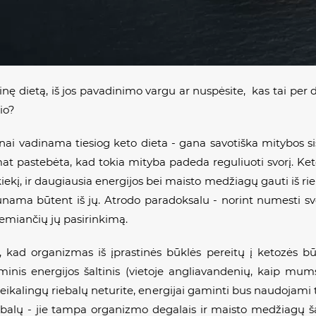
nę dietą, iš jos pavadinimo vargu ar nuspėsite, kas tai per 
io?
ai vadinama tiesiog keto dieta - gana savotiška mitybos sis
, mat pastebėta, kad tokia mityba padeda reguliuoti svorį. 
kį, ir daugiausia energijos bei maisto medžiagų gauti iš rieb
unama būtent iš jų. Atrodo paradoksalu - norint numesti svori
remiančių jų pasirinkimą.
ti, kad organizmas iš įprastinės būklės pereitų į ketozės b
minis energijos šaltinis (vietoje angliavandenių, kaip mum
nereikalingų riebalų neturite, energijai gaminti bus naudojami t
ebalų - jie tampa organizmo degalais ir maisto medžiagų šal