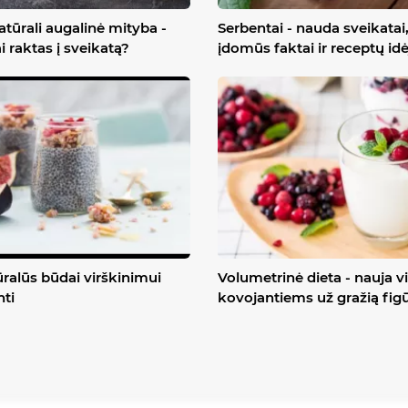
atūrali augalinė mityba -
Serbentai - nauda sveikatai
ai raktas į sveikatą?
įdomūs faktai ir receptų id
ralūs būdai virškinimui
Volumetrinė dieta - nauja vi
nti
kovojantiems už gražią fig