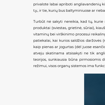
privalote labai apriboti angliavandenių ki
t.y., ir tie, kurių bus baltyminiuose ar ri
Turbūt nė sakyti nereikia, kad tų, kurie
produktai (sviestas, grietinė, sūriai), kia
vitaminų bei virškinimo procesui reikalingos
patiekalai, kai kurios saldžios daržovės 
kaip pienas ar jogurtas (dėl juose esančio
atveju skatinama atsisakyti ne tik angl
teorijos, sunkiausia būna pirmosiomis d
režimui, visos organų sistemos ima funkcio