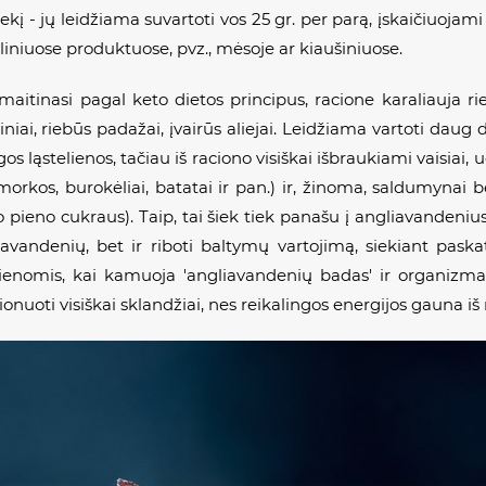
ekį - jų leidžiama suvartoti vos 25 gr. per parą, įskaičiuojam
ebaliniuose produktuose, pvz., mėsoje ar kiaušiniuose.
 maitinasi pagal keto dietos principus, racione karaliauja r
ušiniai, riebūs padažai, įvairūs aliejai. Leidžiama vartoti da
 ląstelienos, tačiau iš raciono visiškai išbraukiami vaisiai, uog
(morkos, burokėliai, batatai ir pan.) ir, žinoma, saldumynai b
 pieno cukraus). Taip, tai šiek tiek panašu į angliavandenius 
iavandenių, bet ir riboti baltymų vartojimą, siekiant paska
ienomis, kai kamuoja 'angliavandenių badas' ir organizmas 
nuoti visiškai sklandžiai, nes reikalingos energijos gauna iš 