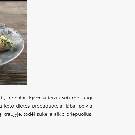
tų, riebalai ilgam suteikia sotumo, taigi
 keto dietos propaguotojai labai peikia
raujyje, todėl sukelia alkio priepuolius,