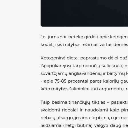
Jei jums dar neteko girdėti apie ketogeni
kodėl ji šis mitybos režimas vertas dėmes
Ketogeninė dieta, paprastumo dėlei dažn
išpopuliarėjusi tarp norinčių sulieknėti
suvartojamų angliavandenių ir baltymų kie
- apie 75-85 procentai paros kalorijų ga
keto mitybos šalininkai turi argumentų, 
Taip besimaitinančiųjų tikslas - pasiek
skaidomi riebalai ir naudojami kaip pir
riebalų atsargų, jos ima tirpti, na, o jei 
leidžiama (netgi būtina) valgyti daug ri