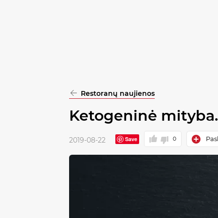
pasirinkimą
Patvirtinti
visus
Restoranų naujienos
Ketogeninė mityba.
Pask
Save
0
2019-08-22