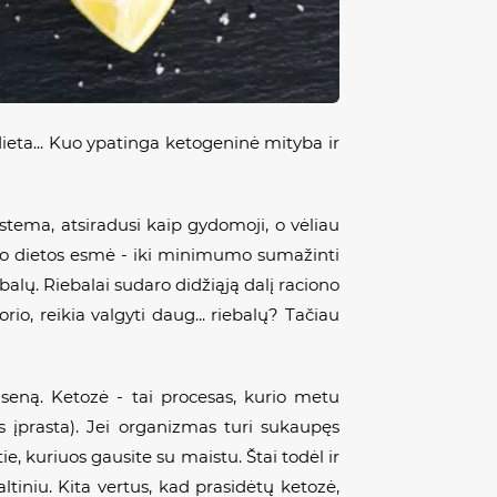
dieta... Kuo ypatinga ketogeninė mityba ir
tema, atsiradusi kaip gydomoji, o vėliau
Keto dietos esmė - iki minimumo sumažinti
alų. Riebalai sudaro didžiąją dalį raciono
o, reikia valgyti daug... riebalų? Tačiau
ūseną. Ketozė - tai procesas, kurio metu
s įprasta). Jei organizmas turi sukaupęs
ie, kuriuos gausite su maistu. Štai todėl ir
tiniu. Kita vertus, kad prasidėtų ketozė,