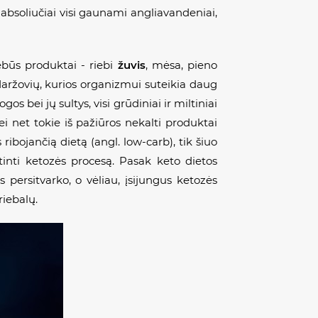
i absoliučiai visi gaunami angliavandeniai,
iebūs produktai - riebi
žuvis
, mėsa, pieno
ug daržovių, kurios organizmui suteikia daug
os bei jų sultys, visi grūdiniai ir miltiniai
ei net tokie iš pažiūros nekalti produktai
ribojančią dietą (angl. low-carb), tik šiuo
tinti ketozės procesą. Pasak keto dietos
persitvarko, o vėliau, įsijungus ketozės
riebalų.