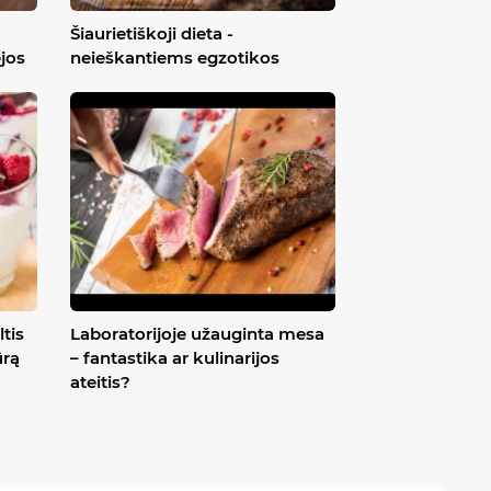
,
Šiaurietiškoji dieta -
ėjos
neieškantiems egzotikos
ltis
Laboratorijoje užauginta mesa
ūrą
– fantastika ar kulinarijos
ateitis?