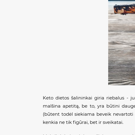
Keto dietos šalininkai giria riebalus - 
malšina apetitą, be to, yra būtini dau
(būtent todėl siekiama beveik nevartoti 
kenkia ne tik figūrai, bet ir sveikatai.