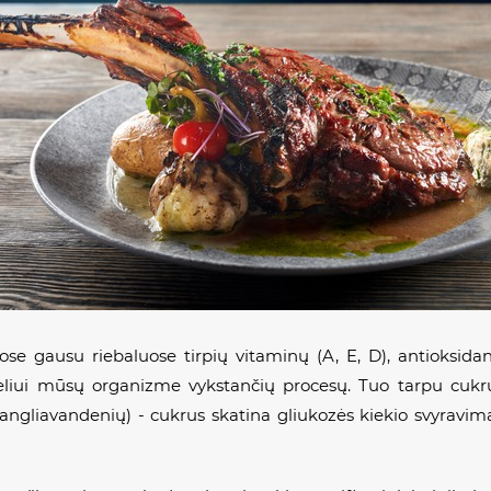
juose gausu riebaluose tirpių vitaminų (A, E, D), antioksidan
geliui mūsų organizme vykstančių procesų. Tuo tarpu cukrų
angliavandenių) - cukrus skatina gliukozės kiekio svyravimą k