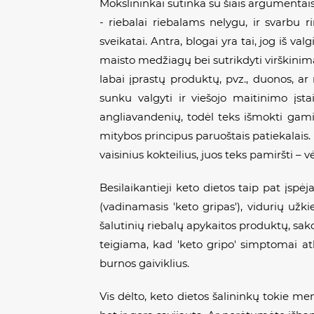
Mokslininkai sutinka su šiais argumentais,
- riebalai riebalams nelygu, ir svarbu 
sveikatai. Antra, blogai yra tai, jog iš va
maisto medžiagų bei sutrikdyti virškinimą. 
labai įprastų produktų, pvz., duonos, ar
sunku valgyti ir viešojo maitinimo įst
angliavandenių, todėl teks išmokti gamin
mitybos principus paruoštais patiekalais. 
vaisinius kokteilius, juos teks pamiršti – v
Besilaikantieji keto dietos taip pat įsp
(vadinamasis 'keto gripas'), vidurių užk
šalutinių riebalų apykaitos produktų, sak
teigiama, kad 'keto gripo' simptomai atl
burnos gaiviklius.
Vis dėlto, keto dietos šalininkų tokie me