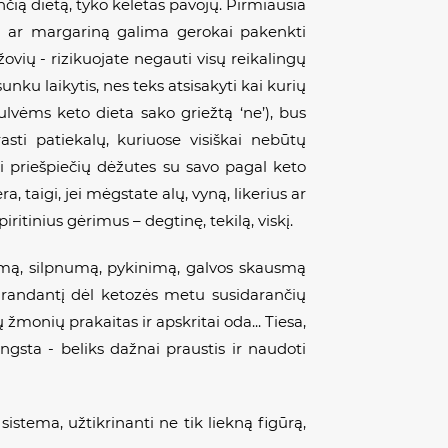
nčią dietą, tyko keletas pavojų. Pirmiausia
ėsą ar margariną galima gerokai pakenkti
ržovių - rizikuojate negauti visų reikalingų
unku laikytis, nes teks atsisakyti kai kurių
ulvėms keto dieta sako griežtą ‘ne’), bus
sti patiekalų, kuriuose visiškai nebūtų
ti priešpiečių dėžutes su savo pagal keto
 taigi, jei mėgstate alų, vyną, likerius ar
iritinius gėrimus – degtinę, tekilą, viskį.
igimą, silpnumą, pykinimą, galvos skausmą
tsirandantį dėl ketozės metu susidarančių
monių prakaitas ir apskritai oda... Tiesa,
ngsta - beliks dažnai praustis ir naudoti
istema, užtikrinanti ne tik liekną figūrą,