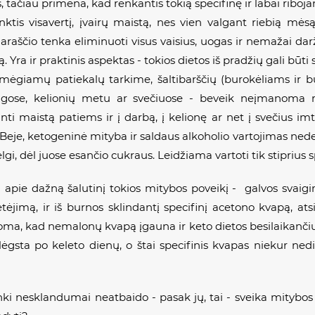
 tačiau primena, kad renkantis tokią specifinę ir labai riboja
rinktis visavertį, įvairų maistą, nes vien valgant riebią m
lgiaraščio tenka eliminuoti visus vaisius, uogas ir nemažai da
Yra ir praktinis aspektas - tokios dietos iš pradžių gali būti s
 mėgiamų patiekalų tarkime, šaltibarščių (burokėliams ir b
aigose, kelionių metu ar svečiuose - beveik neįmanoma ra
ti maistą patiems ir į darbą, į kelionę ar net į svečius im
Beje, ketogeninė mityba ir saldaus alkoholio vartojimas nedera,
ėlgi, dėl juose esančio cukraus. Leidžiama vartoti tik stiprius sp
ėja apie dažną šalutinį tokios mitybos poveikį - galvos sva
ietėjimą, ir iš burnos sklindantį specifinį acetono kvapą, a
oma, kad nemalonų kvapą įgauna ir keto dietos besilaikančių ž
ėgsta po keleto dienų, o štai specifinis kvapas niekur nedi
nki nesklandumai neatbaido - pasak jų, tai - sveika mitybos s