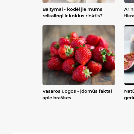
Baltymai - kodėl jie mums
Ar n
reikalingi ir kokius rinktis?
tikr
Vasaros uogos - įdomūs faktai
Natū
apie braškes
geri