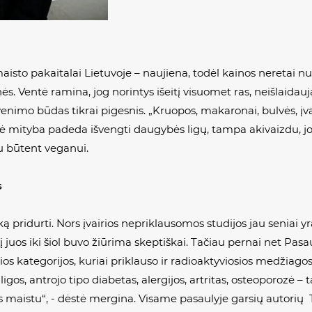
 maisto pakaitalai Lietuvoje – naujiena, todėl kainos neretai 
ės. Ventė ramina, jog norintys išeitį visuomet ras, neišlaidau
nimo būdas tikrai pigesnis. „Kruopos, makaronai, bulvės, įvair
linė mityba padeda išvengti daugybės ligų, tampa akivaizdu, j
u būtent veganui.
s
 ką pridurti. Nors įvairios nepriklausomos studijos jau seniai
, į juos iki šiol buvo žiūrima skeptiškai. Tačiau pernai net Pas
ios kategorijos, kuriai priklauso ir radioaktyviosios medžiag
igos, antrojo tipo diabetas, alergijos, artritas, osteoporozė – t
s maistu“, - dėstė mergina. Visame pasaulyje garsių autorių