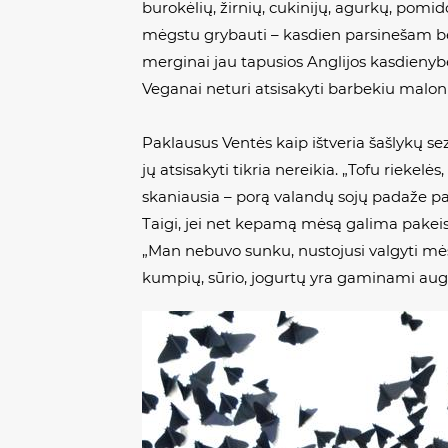
burokėlių, žirnių, cukinijų, agurkų, pomido
mėgstu grybauti – kasdien parsinešam ben
merginai jau tapusios Anglijos kasdienyb
Veganai neturi atsisakyti barbekiu mal
Paklausus Ventės kaip ištveria šašlykų se
jų atsisakyti tikria nereikia. „Tofu riekelė
skaniausia – porą valandų sojų padaže pama
Taigi, jei net kepamą mėsą galima pakeist
„Man nebuvo sunku, nustojusi valgyti mėsą 
kumpių, sūrio, jogurtų yra gaminami augali