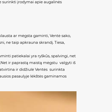
se surinkti įrodymai apie augalinės
Paklausta ar mėgsta gaminti, Ventė sako,
sni, ne taip apkrauna skrandį. Tiesa,
inti patiekalai yra ryškūs, spalvingi, net
 „Net ir paprastą maistą mėgstu valgyti iš
atvirtina ir didžiulė Ventės surinkta
žiausios pasaulyje lėkštės gaminamos