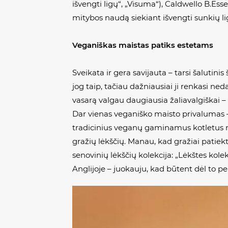
išvengti ligų“, „Visuma“), Caldwello B.Ess
mitybos naudą siekiant išvengti sunkių ligų 
Veganiškas maistas patiks estetams
Sveikata ir gera savijauta – tarsi šalutini
jog taip, tačiau dažniausiai ji renkasi ne
vasarą valgau daugiausia žaliavalgiškai – 
Dar vienas veganiško maisto privalumas – v
tradicinius veganų gaminamus kotletus nor
gražių lėkščių. Manau, kad gražiai patiekt
senovinių lėkščių kolekcija: „Lėkštes kol
Anglijoje – juokauju, kad būtent dėl to per