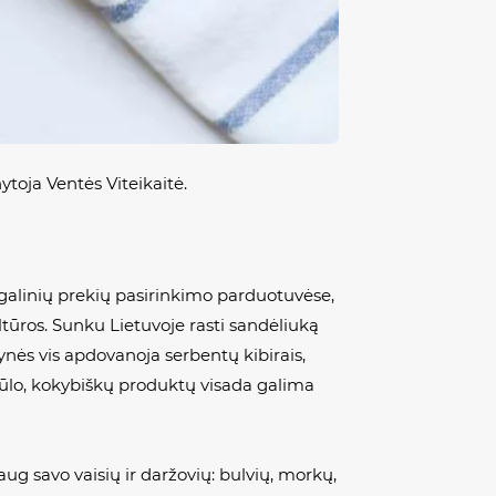
toja Ventės Viteikaitė.
alinių prekių pasirinkimo parduotuvėse,
ultūros. Sunku Lietuvoje rasti sandėliuką
nės vis apdovanoja serbentų kibirais,
esiūlo, kokybiškų produktų visada galima
ug savo vaisių ir daržovių: bulvių, morkų,