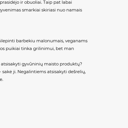
rasidėjo ir obuoliai. Taip pat labai
 gyvenimas smarkiai skiriasi nuo namais
 pasilepinti barbekiu malonumais, veganams
ijos puikiai tinka grilinimui, bet man
i atsisakyti gyvūninių maisto produktų?
sakė ji. Negalintiems atsisakyti dešrelių,
e.