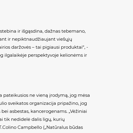
nustebina ir išgąsdina, dažnas tebemano,
jant ir nepiktnaudžiaujant viešųjų
ios daržovės – tai pigiausi produktai“, -
og ilgalaikėje perspektyvoje kelionėms ir
 yra pateikusios ne vieną įrodymą, jog mėsa
aulio sveikatos organizacija pripažino, jog
os bei asbestas, kancerogenams. „Vėžiniai
ai tik nedidelė dalis ligų, kurių
 T.Colino Campbello („Natūralus būdas