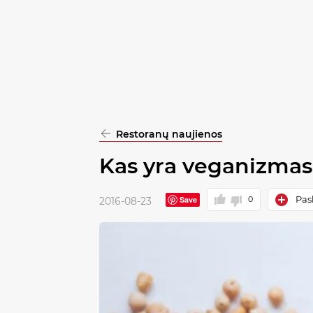
pasirinkimą
Patvirtinti
visus
Restoranų naujienos
Kas yra veganizmas 
Pask
Save
0
2016-08-23