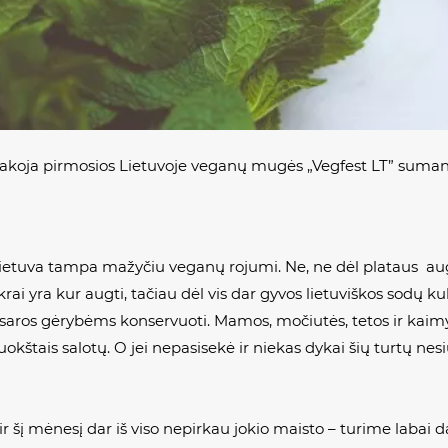
sakoja pirmosios Lietuvoje veganų mugės „Vegfest LT” sumany
ietuva tampa mažyčiu veganų rojumi. Ne, ne dėl plataus aug
rai yra kur augti, tačiau dėl vis dar gyvos lietuviškos sodų k
asaros gėrybėms konservuoti. Mamos, močiutės, tetos ir kaimy
uokštais salotų. O jei nepasisekė ir niekas dykai šių turtų n
 šį mėnesį dar iš viso nepirkau jokio maisto – turime labai da