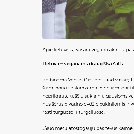
Apie lietuvišką vasarą vegano akimis, pa
Lietuva – veganams draugiška šalis
Kalbinama Ventė džiaugėsi, kad vasarą L
šiam, nors ir pakankamai dideliam, dar tik
neprikrautą tuščių stiklainių gausioms v
nusišėrusio katino dydžio cukinijomis ir k
rasti turguose ir turgeliuose.
„Šiuo metu atostogauju pas tėvus kaime ir