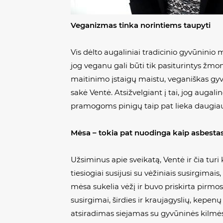
Veganizmas tinka norintiems taupyti
Vis dėlto augaliniai tradicinio gyvūninio
jog veganu gali būti tik pasiturintys žmon
maitinimo įstaigų maistu, veganiškas gyve
sakė Ventė. Atsižvelgiant į tai, jog auga
pramogoms pinigų taip pat lieka daugia
Mėsa – tokia pat nuodinga kaip asbesta
Užsiminus apie sveikatą, Ventė ir čia turi
tiesiogiai susijusi su vėžiniais susirgimais
mėsa sukelia vėžį ir buvo priskirta pirmos
susirgimai, širdies ir kraujagyslių, kepenų l
atsiradimas siejamas su gyvūninės kilmė