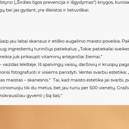
elstyno („Širdies ligos prevencija ir išgydymas“) knygos, kurio
bei jas gydant, yra išleistos ir lietuviškai.
s šiaip jau labai skanaus ir etiško augalinio maisto poveikis. 
daug ingredientų turinčiųs patiekalus: „Tokie patiekalai sveike
reikia juk prikaupti vitaminų artėjančiai žiemai.”
aizdas lėkštėje. Iš spalvingų vaisių, daržovių ir kruopų pagam
isi fotografuoti ir visiems parodyti. Ventei svarbu estetika:
as maistas – skanesnis.“ Tai, kad maisto estetika jai svarbi, p
ekcinionuoju tik du metus, bet jau turiu per 500 vienetų. Gra
sikrausčiau gyventi į šią šalį.“