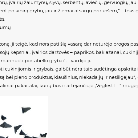
rų, įvairių žalumynų, slyvų, serbentų, aviečių, gervuogių, jau p
t po kibirą grybų, jau ir žiemai atsargų priruošėm,“ – toks
ės.
onumų
zoną, ji teigė, kad nors pati šią vasarą dar neturėjo progos
s, sojų kepsniai, įvairios daržovės – paprikos, baklažanai, cukin
rinuoti portabello grybai“, - vardijo ji.
i cukinijomis ir grybais, galbūt nėra taip sudėtinga apskrita
bei pieno produktus, kiaušinius, niekada jų ir nesiilgėjau“, - 
niai pakaitalai, kurių bus ir artėjančioje „Vegfest LT“ mugėj