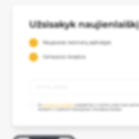
Užsisakyk naujienlaišk
Naujausias restoranų apžvalgas
Geriausius receptus
Su
privatumo politika
susipažinau ir sutinku, kad mano as
renkami ir tvarkomi tiesioginės rinkodaros tikslais.