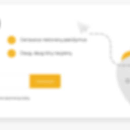
į
Geriausius restoranų pasiūlymus
Daug, daug kitų naujienų
Užsisakyti
mens duomenys būtų