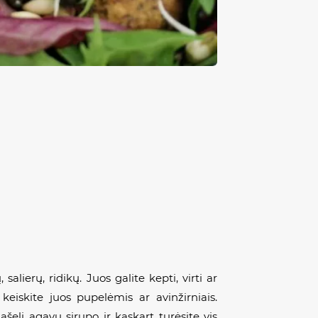
ierų, ridikų. Juos galite kepti, virti ar
 keiskite juos pupelėmis ar avinžirniais.
lašelį agavų sirupo ir kaskart turėsite vis