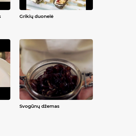
s
Grikių duonelė
Svogūnų džemas