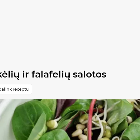
lių ir falafelių salotos
dalink receptu