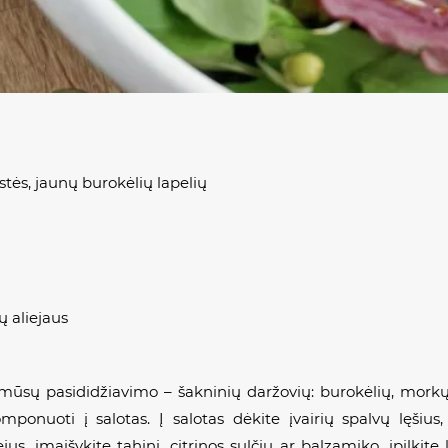
rstės, jaunų burokėlių lapelių
ų aliejaus
ų pasididžiavimo – šakninių daržovių: burokėlių, morkų, sal
ponuoti į salotas. Į salotas dėkite įvairių spalvų lęšius,
us, įmaišykite tahini, citrinos sulčių ar balzamiko, įpilkite 