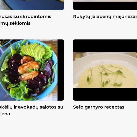
usas su skrudintomis
Rūkytų jalapenų majoneza
amų sėklomis
kėlių ir avokadų salotos su
Šefo garnyro receptas
šiena