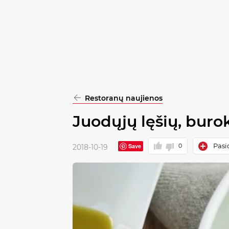
pasirinkimą
Patvirtinti
visus
Restoranų naujienos
Juodųjų lęšių, burokė
Pasi
Save
0
2018-10-19