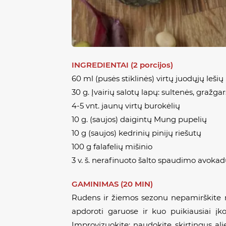
INGREDIENTAI (2 porcijos)
60 ml (pusės stiklinės) virtų juodųjų lešių
30 g. Įvairių salotų lapų: sultenės, gražga
4-5 vnt. jaunų virtų burokėlių
10 g. (saujos) daigintų Mung pupelių
10 g (saujos) kedrinių pinijų riešutų
100 g falafelių mišinio
3 v. š. nerafinuoto šalto spaudimo avokad
GAMINIMAS (20 MIN)
Rudens ir žiemos sezonu nepamirškite mūs
apdoroti garuose ir kuo puikiausiai įkom
Improvizuokite: naudokite skirtingus aliej