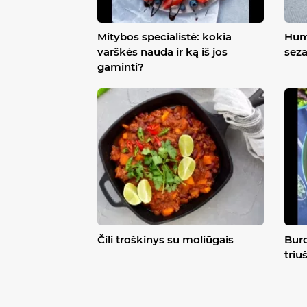
Mitybos specialistė: kokia
Hum
varškės nauda ir ką iš jos
sez
gaminti?
Čili troškinys su moliūgais
Buro
triu